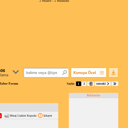
2 Misafir -
2 Masaüstü
506
Konuya Özel
klama
Favorilerime Ekle
mHaber Forum
Sayfa:
1
2
sonraki
Konuyu Açandan
Reklamlar
Popüler Mesajlar
Linkli Mesajlar
Yazdır
Mesaj Linkini Kopyala
Şikayet
E-Posta Aboneliği
Konuyu Gizle