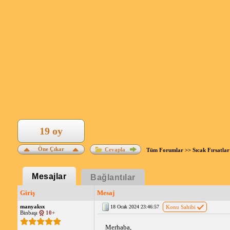
19 oy
Öne Çıkar
Cevapla
Tüm Forumlar
>>
Sıcak Fırsatlar
Mesajlar
Bağlantılar
Giriş
Mesaj
manyaksx
18 Ocak 2024 23:46:57
Konu Sahibi
Binbaşı
10+
Merhaba,