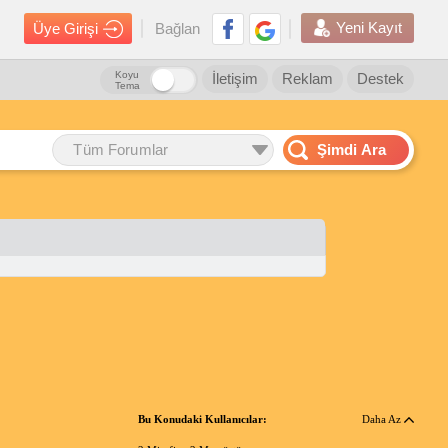
Yeni Kayıt
Üye Girişi
Bağlan
Koyu
İletişim
Reklam
Destek
Tema
Tüm Forumlar
Şimdi Ara
Bu Konudaki Kullanıcılar:
Daha Az