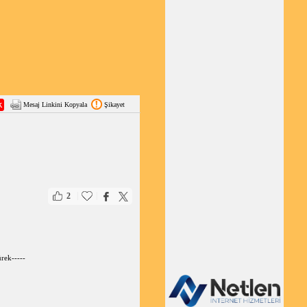
Mesaj Linkini Kopyala
Şikayet
|
|
2
rek-----