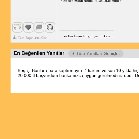
< Bu ileti mobil sürüm kullanılarak atıldı >
_____________________________
Ve Her İnsan bir gün yalnız kalır….
Tüm Başarılarını Gör
En Beğenilen Yanıtlar
Tüm Yanıtları Genişlet
Boş iş. Bunlara para kaptırmayın. 4 kartım ve son 10 yılda 
20.000 tl başvurdum bankamızca uygun görülmediniz dedi. De