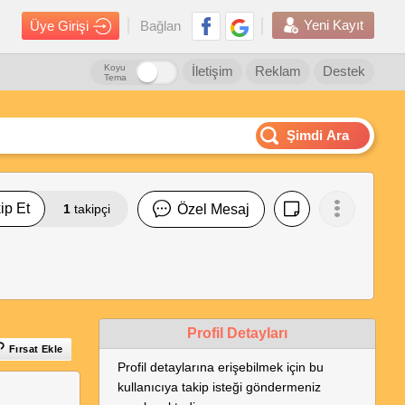
Yeni Kayıt
Üye Girişi
Bağlan
Koyu
İletişim
Reklam
Destek
Tema
Şimdi Ara
ip Et
1
takipçi
Özel Mesaj
Profil Detayları
Fırsat Ekle
Profil detaylarına erişebilmek için bu
kullanıcıya takip isteği göndermeniz