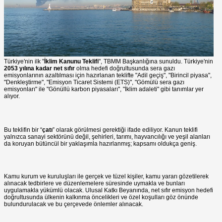
Türkiye'nin ilk "
İklim Kanunu Teklifi
", TBMM Başkanlığına sunuldu. Türkiye'nin
2053 yılına kadar net sıfır
olma hedefi doğrultusunda sera gazı
emisyonlarının azaltılması için hazırlanan teklifte "Adil geçiş", "Birincil piyasa",
"Denkleştirme", "Emisyon Ticaret Sistemi (ETS)", "Gömülü sera gazı
emisyonları" ile "Gönüllü karbon piyasaları", "İklim adaleti" gibi tanımlar yer
alıyor.
Bu teklifin bir “
çatı
” olarak görülmesi gerektiği ifade ediliyor. Kanun teklifi
yalnızca sanayi sektörünü değil, şehirleri, tarımı, hayvancılığı ve yeşil alanları
da koruyan bütüncül bir yaklaşımla hazırlanmış; kapsamı oldukça geniş.
Kamu kurum ve kuruluşları ile gerçek ve tüzel kişiler, kamu yararı gözetilerek
alınacak tedbirlere ve düzenlemelere süresinde uymakla ve bunları
uygulamakla yükümlü olacak. Ulusal Katkı Beyanında, net sıfır emisyon hedefi
doğrultusunda ülkenin kalkınma öncelikleri ve özel koşulları göz önünde
bulundurulacak ve bu çerçevede önlemler alınacak.