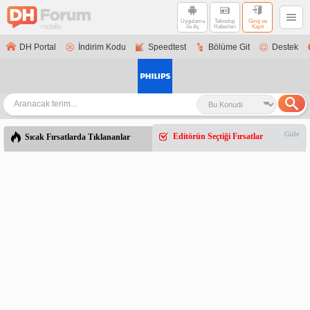
Uygulama
Teknoloji
Giriş ve
ile Aç
Haberleri
Kayıt
DH Portal
İndirim Kodu
Speedtest
Bölüme Git
Destek
Gizle
Editörün Seçtiği Fırsatlar
Sıcak Fırsatlarda Tıklananlar