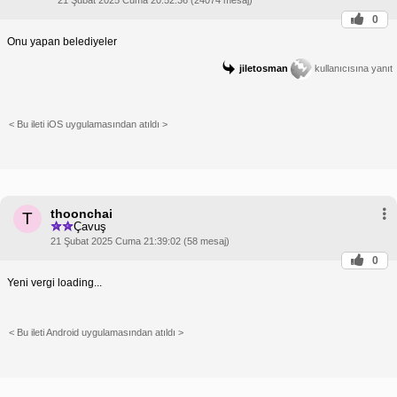
0
Onu yapan belediyeler
jiletosman
kullanıcısına yanıt
< Bu ileti iOS uygulamasından atıldı >
thoonchai
T
Çavuş
21 Şubat 2025 Cuma 21:39:02 (58 mesaj)
0
Yeni vergi loading...
< Bu ileti Android uygulamasından atıldı >