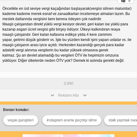
0
Öncelikle en üst seviye vergi kaçağından başlayarak(vergisi silinen malumlar)
kademe kademe inerek esnaf ve zanaatkarları incelemeye almaları lazım. Bu
meslek dallarında vergisini tamı tamına ödeyen çok nadirdir.
Maaşlı çalışandan direkt yüklü vergi kesiyor devlet, geri kalan ise yüklü para
kazanıp asgari ücret vergisi gibi birşey ödüyor. Ülkeyi kalkındıran reaya
maaşlı çalışandır. Geri kalan kafasına estikçe yılda 4 kere zammını
yapar, gelirini düşük gösterir vs. İşte bu yüzden kendi işini yapan ustalar vs. ile
maaşlı çalışanın arası iyice açıldı. Herkesten kazandığı gerçek para kadar
adaletli vergi alınırsa vergilerin bu kadar yüksek olmasına gerek
kalmaz. Şu an devlet alamadığı bu vergileri ÖTV ile hepimizin omzuna
yüklüyor. Diğer ülkelerde neden ÖTV yok? Demek ki aslında gerekli değil.
0,990
Reklamı Atla
Benzer konular:
vegas gangsteri
instagram arama geçmişi silme
stalk yapmak nasıl