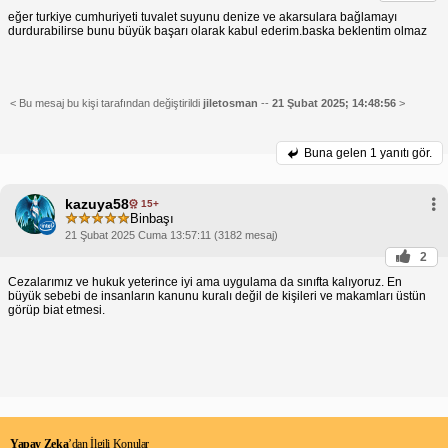
eğer turkiye cumhuriyeti tuvalet suyunu denize ve akarsulara bağlamayı
durdurabilirse bunu büyük başarı olarak kabul ederim.baska beklentim olmaz
< Bu mesaj bu kişi tarafından değiştirildi
jiletosman
--
21 Şubat 2025; 14:48:56
>
Buna gelen
1 yanıtı gör.
kazuya58
15+
Binbaşı
21 Şubat 2025 Cuma 13:57:11 (3182 mesaj)
2
Cezalarımız ve hukuk yeterince iyi ama uygulama da sınıfta kalıyoruz. En
büyük sebebi de insanların kanunu kuralı değil de kişileri ve makamları üstün
görüp biat etmesi.
Yapay Zeka
’dan İlgili Konular