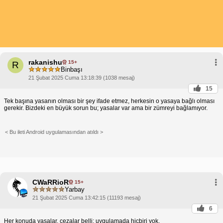
rakanishu
15+
R
Binbaşı
21 Şubat 2025 Cuma 13:18:39 (1038 mesaj)
15
Tek başına yasanın olması bir şey ifade etmez, herkesin o yasaya bağlı olması
gerekir. Bizdeki en büyük sorun bu; yasalar var ama bir zümreyi bağlamıyor.
< Bu ileti Android uygulamasından atıldı >
CWaRRioR
15+
Yarbay
21 Şubat 2025 Cuma 13:42:15 (11193 mesaj)
6
Her konuda yasalar, cezalar belli; uygulamada hiçbiri yok.