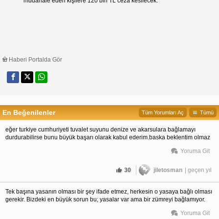
müdahale eden kişilere 120 bin TL ceza kesilecek.
Haberi Portalda Gör
En Beğenilenler
Tüm Yorumları Aç
Tümü
eğer turkiye cumhuriyeti tuvalet suyunu denize ve akarsulara bağlamayı
durdurabilirse bunu büyük başarı olarak kabul ederim.baska beklentim olmaz
Yoruma Git
30
jiletosman
| geçen yıl
Tek başına yasanın olması bir şey ifade etmez, herkesin o yasaya bağlı olması
gerekir. Bizdeki en büyük sorun bu; yasalar var ama bir zümreyi bağlamıyor.
Yoruma Git