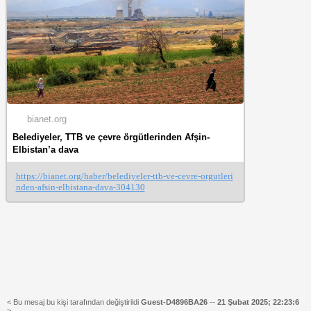
bianet.org
Belediyeler, TTB ve çevre örgütlerinden Afşin-
Elbistan’a dava
https://bianet.org/haber/belediyeler-ttb-ve-cevre-orgutleri
nden-afsin-elbistana-dava-304130
< Bu mesaj bu kişi tarafından değiştirildi
Guest-D4896BA26
--
21 Şubat 2025; 22:23:6
>