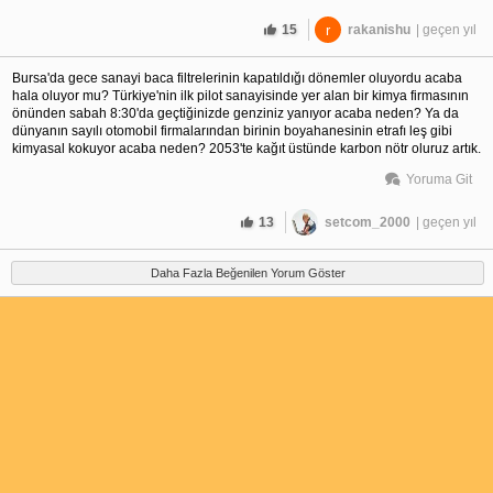
15
r
rakanishu
| geçen yıl
Bursa'da gece sanayi baca filtrelerinin kapatıldığı dönemler oluyordu acaba
hala oluyor mu? Türkiye'nin ilk pilot sanayisinde yer alan bir kimya firmasının
önünden sabah 8:30'da geçtiğinizde genziniz yanıyor acaba neden? Ya da
dünyanın sayılı otomobil firmalarından birinin boyahanesinin etrafı leş gibi
kimyasal kokuyor acaba neden? 2053'te kağıt üstünde karbon nötr oluruz artık.
Yoruma Git
13
setcom_2000
| geçen yıl
Daha Fazla Beğenilen Yorum Göster