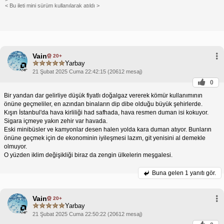
< Bu ileti mini sürüm kullanılarak atıldı >
Vain
20+
Yarbay
21 Şubat 2025 Cuma 22:42:15 (20612 mesaj)
0
Bir yandan dar gelirliye düşük fiyatlı doğalgaz vererek kömür kullanımının
önüne geçmeliler, en azından binaların dip dibe olduğu büyük şehirlerde.
Kışın İstanbul'da hava kirliliği had safhada, hava resmen duman isi kokuyor.
Sigara içmeye yakın zehir var havada.
Eski minibüsler ve kamyonlar desen halen yolda kara duman atıyor. Bunların
önüne geçmek için de ekonominin iyileşmesi lazım, git yenisini al demekle
olmuyor.
O yüzden iklim değişikliği biraz da zengin ülkelerin meşgalesi.
Buna gelen
1 yanıtı gör.
Vain
20+
Yarbay
21 Şubat 2025 Cuma 22:50:22 (20612 mesaj)