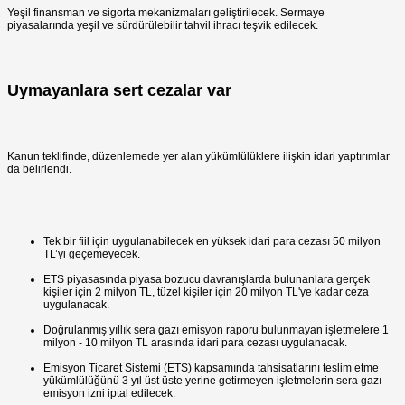
Yeşil finansman ve sigorta mekanizmaları geliştirilecek. Sermaye
piyasalarında yeşil ve sürdürülebilir tahvil ihracı teşvik edilecek.
Uymayanlara sert cezalar var
Kanun teklifinde, düzenlemede yer alan yükümlülüklere ilişkin idari yaptırımlar
da belirlendi.
Tek bir fiil için uygulanabilecek en yüksek idari para cezası 50 milyon
TL’yi geçemeyecek.
ETS piyasasında piyasa bozucu davranışlarda bulunanlara gerçek
kişiler için 2 milyon TL, tüzel kişiler için 20 milyon TL'ye kadar ceza
uygulanacak.
Doğrulanmış yıllık sera gazı emisyon raporu bulunmayan işletmelere 1
milyon - 10 milyon TL arasında idari para cezası uygulanacak.
Emisyon Ticaret Sistemi (ETS) kapsamında tahsisatlarını teslim etme
yükümlülüğünü 3 yıl üst üste yerine getirmeyen işletmelerin sera gazı
emisyon izni iptal edilecek.