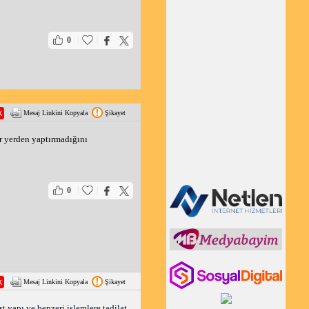
|
|
0
Mesaj Linkini Kopyala
Şikayet
r yerden yaptırmadığını 
|
|
0
Mesaj Linkini Kopyala
Şikayet
 yapı ve benzeri işlemlere tadilat 