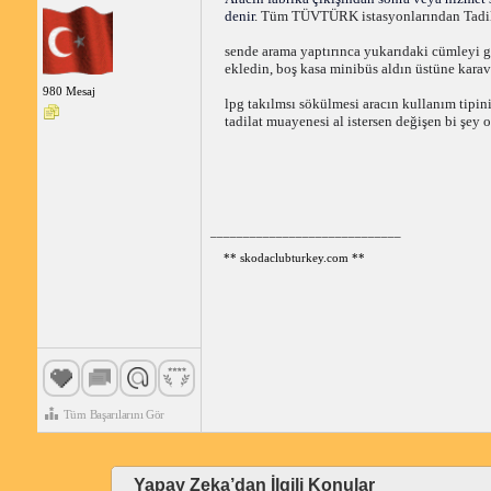
denir
. Tüm TÜVTÜRK istasyonlarından Tadila
sende arama yaptırınca yukarıdaki cümleyi gör
ekledin, boş kasa minibüs aldın üstüne karav
980 Mesaj
lpg takılmsı sökülmesi aracın kullanım tipini
tadilat muayenesi al istersen değişen bi şey 
_____________________________
** skodaclubturkey.com **
Tüm Başarılarını Gör
Yapay Zeka’dan İlgili Konular