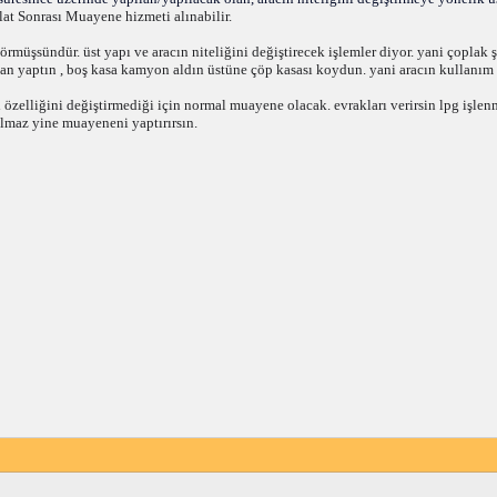
t Sonrası Muayene hizmeti alınabilir.
müşsündür. üst yapı ve aracın niteliğini değiştirecek işlemler diyor. yani çoplak ş
an yaptın , boş kasa kamyon aldın üstüne çöp kasası koydun. yani aracın kullanım ö
 özelliğini değiştirmediği için normal muayene olacak. evrakları verirsin lpg işlen
olmaz yine muayeneni yaptırırsın.