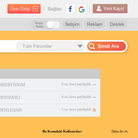
Yeni Kayıt
Üye Girişi
Bağlan
Koyu
İletişim
Reklam
Destek
Tema
Tüm Forumlar
Şimdi Ara
8 sa. önce paylaşıldı
p/B0BZRYNN5M
4 sa. önce paylaşıldı
/B0F83Z83S2
5 sa. önce paylaşıldı
/B0FH1ZQJ4N
Bu Konudaki Kullanıcılar:
Daha Az