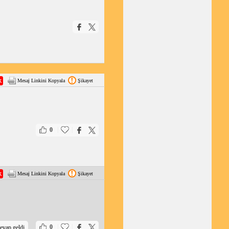
Mesaj Linkini Kopyala
Şikayet
|
|
0
Mesaj Linkini Kopyala
Şikayet
|
|
0
evap geldi