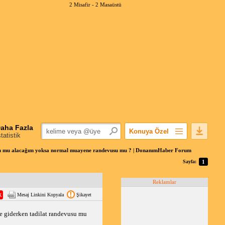
2 Misafir -
2 Masaüstü
aha Fazla
Konuya Özel
statistik
Favorilerime Ekle
u mu alacağım yoksa normal muayene randevusu mu ? | DonanımHaber Forum
Konuyu Açandan
Sayfa:
1
Popüler Mesajlar
Reklamlar
Linkli Mesajlar
Mesaj Linkini Kopyala
Şikayet
Yazdır
E-Posta Aboneliği
 giderken tadilat randevusu mu 
Konuyu Gizle