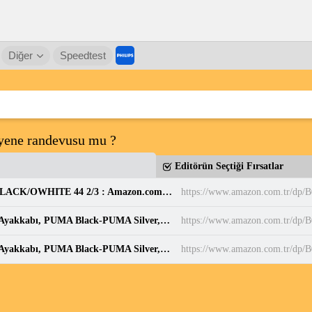
Diğer
Speedtest
yene randevusu mu ?
Editörün Seçtiği Fırsatlar
adidas Erkek PARK ST Ayakkabı CBLACK/CBLACK/OWHITE 44 2/3 : Amazon.com.tr: Moda
https://www.amazon.com.tr/d
PUMA BELLA DONNA DayINight Kadın Spor Ayakkabı, PUMA Black-PUMA Silver, 35.5 : Amazon.com.tr: Moda
https://www.amazon.com.tr/dp
PUMA BELLA DONNA DayINight Kadın Spor Ayakkabı, PUMA Black-PUMA Silver, 35.5 : Amazon.com.tr: Moda
https://www.amazon.com.tr/dp