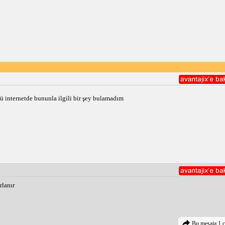
 internetde bununla ilgili bir şey bulamadım
rlanır
Bu mesaja 1 c