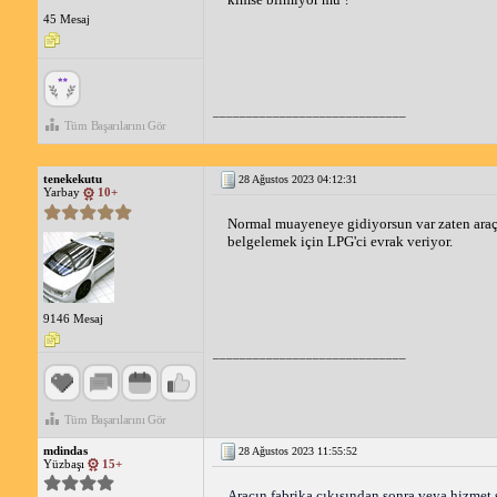
45 Mesaj
_____________________________
Tüm Başarılarını Gör
tenekekutu
28 Ağustos 2023 04:12:31
Yarbay
10+
Normal muayeneye gidiyorsun var zaten araçta
belgelemek için LPG'ci evrak veriyor.
9146 Mesaj
_____________________________
Tüm Başarılarını Gör
mdindas
28 Ağustos 2023 11:55:52
Yüzbaşı
15+
Aracın fabrika çıkışından sonra veya hizmet s