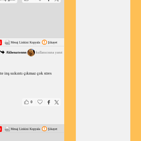
Mesaj Linkini Kopyala
Şikayet
Akhenatonnn
kullanıcısına yanıt
e inş sııkıntı çıkmaz çok stres
|
|
0
Mesaj Linkini Kopyala
Şikayet