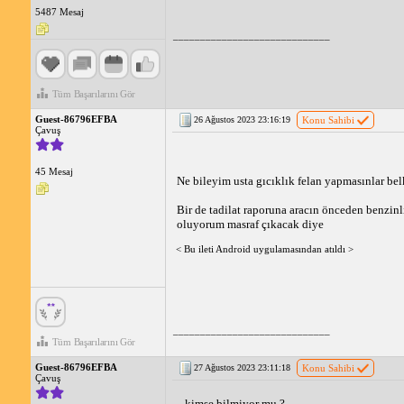
5487 Mesaj
_____________________________
Tüm Başarılarını Gör
Guest-86796EFBA
26 Ağustos 2023 23:16:19
Konu Sahibi
Çavuş
45 Mesaj
Ne bileyim usta gıcıklık felan yapmasınlar bel
Bir de tadilat raporuna aracın önceden benzinl
oluyorum masraf çıkacak diye
< Bu ileti Android uygulamasından atıldı >
_____________________________
Tüm Başarılarını Gör
Guest-86796EFBA
27 Ağustos 2023 23:11:18
Konu Sahibi
Çavuş
kimse bilmiyor mu ?