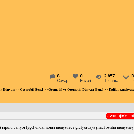
8
0
2.857
D
Cevap
Favori
Tıklama
İ
ar Dünyası
>>
Otomobil Genel
>>
Otomobil ve Otomotiv Dünyası Genel
>> Tadilat randevus
lat raporu veriyor lpgci ondan sonra muayeneye gidiyoruzya şimdi benim muayeneye