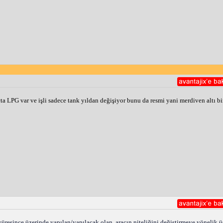
 LPG var ve işli sadece tank yıldan değişiyor bunu da resmi yani merdiven altı bi
üresince üzerinde yapılan/yapılacak olan, aracın niteliğini değiştirmeye yönelik üst