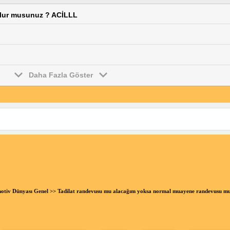
 olur musunuz ? ACİLLL
Daha Fazla Göster
otiv Dünyası Genel
>> Tadilat randevusu mu alacağım yoksa normal muayene randevusu m