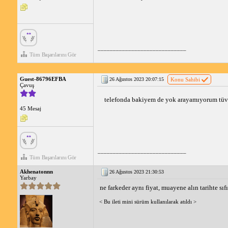
_____________________________
Tüm Başarılarını Gör
Guest-86796EFBA
26 Ağustos 2023 20:07:15
Konu Sahibi
Çavuş
telefonda bakiyem de yok arayamıyorum tüvü
45 Mesaj
_____________________________
Tüm Başarılarını Gör
Akhenatonnn
26 Ağustos 2023 21:30:53
Yarbay
ne farkeder aynı fiyat, muayene alın tarihte sıfı
< Bu ileti mini sürüm kullanılarak atıldı >