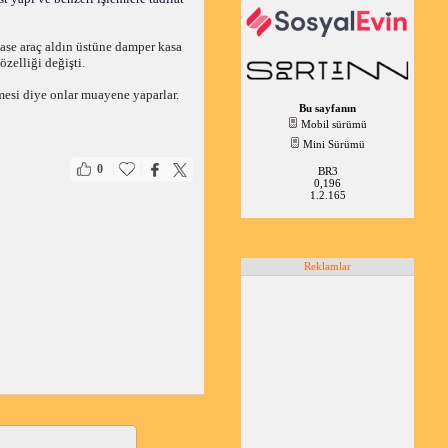
ase araç aldın üstüne damper kasa 
zelliği değişti. 
mesi diye onlar muayene yaparlar. 
Bu sayfanın
Mobil sürümü
Mini Sürümü
|
|
0
BR3
0,196
1.2.165
Reklamlar