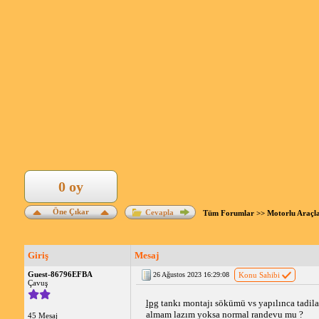
0 oy
Öne Çıkar
Cevapla
Tüm Forumlar
>>
Motorlu Araçl
Giriş
Mesaj
Guest-86796EFBA
26 Ağustos 2023 16:29:08
Konu Sahibi
Çavuş
lpg
 tankı montajı sökümü vs yapılınca tadi
almam lazım yoksa normal randevu mu ? 
45 Mesaj