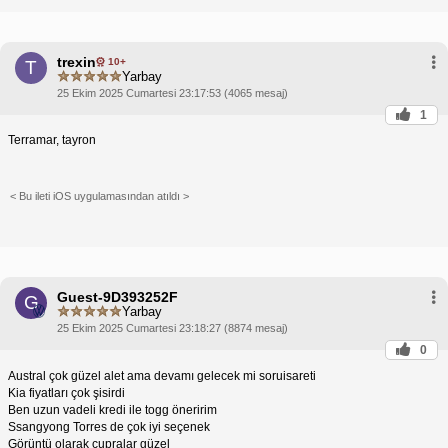
trexin
10+
T
Yarbay
25 Ekim 2025 Cumartesi 23:17:53 (4065 mesaj)
1
Terramar, tayron
< Bu ileti iOS uygulamasından atıldı >
Guest-9D393252F
G
Yarbay
25 Ekim 2025 Cumartesi 23:18:27 (8874 mesaj)
0
Austral çok güzel alet ama devamı gelecek mi soruisareti
Kia fiyatları çok şisirdi
Ben uzun vadeli kredi ile togg öneririm
Ssangyong Torres de çok iyi seçenek
Görüntü olarak cupralar güzel