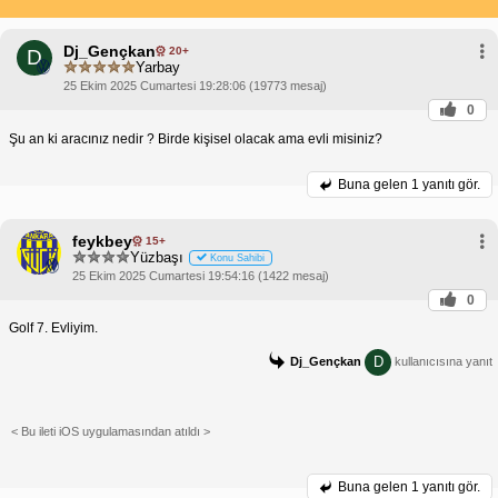
Dj_Gençkan
20+
D
Yarbay
25 Ekim 2025 Cumartesi 19:28:06 (19773 mesaj)
0
Şu an ki aracınız nedir ? Birde kişisel olacak ama evli misiniz?
Buna gelen
1 yanıtı gör.
feykbey
15+
Yüzbaşı
Konu Sahibi
25 Ekim 2025 Cumartesi 19:54:16 (1422 mesaj)
0
Golf 7. Evliyim.
D
Dj_Gençkan
kullanıcısına yanıt
< Bu ileti iOS uygulamasından atıldı >
Buna gelen
1 yanıtı gör.