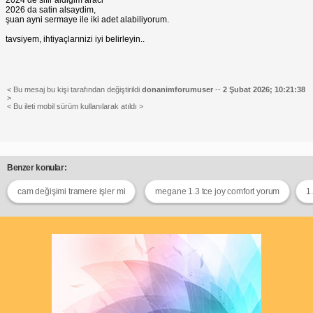
2024 de sifir aldigim araci
2026 da satin alsaydim,
şuan ayni sermaye ile iki adet alabiliyorum.
tavsiyem, ihtiyaçlarınizi iyi belirleyin..
< Bu mesaj bu kişi tarafından değiştirildi
donanimforumuser
--
2 Şubat 2026; 10:21:38
>
< Bu ileti mobil sürüm kullanılarak atıldı >
Benzer konular:
cam değişimi tramere işler mi
megane 1.3 tce joy comfort yorum
1