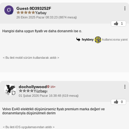
Guest-9D393252F
G
Yarbay
26 Ekim 2025 Pazar 08:33:23 (8874 mesaj)
1
Hangisi daha uygun fiyatlı ve daha donanımlı ise o.
feykbey
kullanıcısına yanıt
< Bu ileti mobil sürüm kullanılarak atıldı >
dochollywood
15+
Yüzbaşı
01 Şubat 2026 Pazar 16:38:48 (619 mesaj)
0
Volvo Ex40 elektrikli düşünürseniz fiyatı premium marka değeri ve
donanımlarıyla düşünülmeli derim
< Bu ileti iOS uygulamasından atıldı >