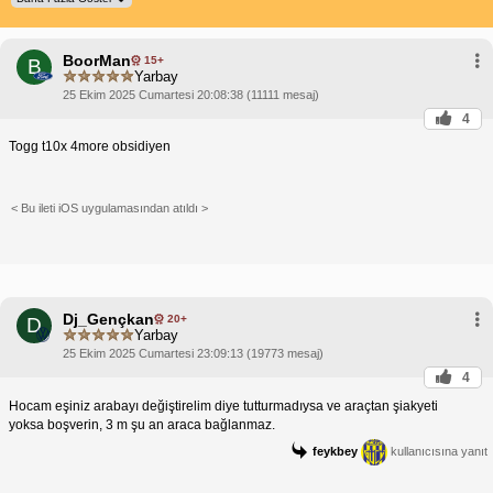
BoorMan
15+
B
Yarbay
25 Ekim 2025 Cumartesi 20:08:38 (11111 mesaj)
4
Togg t10x 4more obsidiyen
< Bu ileti iOS uygulamasından atıldı >
Dj_Gençkan
20+
D
Yarbay
25 Ekim 2025 Cumartesi 23:09:13 (19773 mesaj)
4
Hocam eşiniz arabayı değiştirelim diye tutturmadıysa ve araçtan şiakyeti
yoksa boşverin, 3 m şu an araca bağlanmaz.
feykbey
kullanıcısına yanıt