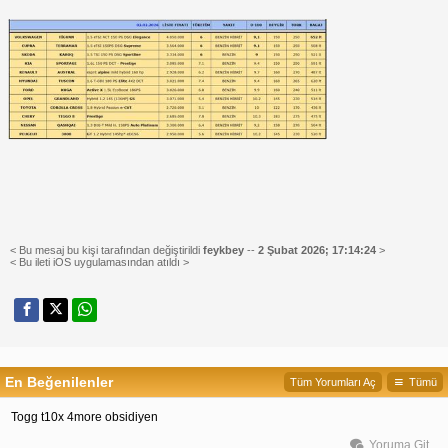
< Bu mesaj bu kişi tarafından değiştirildi
feykbey
--
2 Şubat 2026; 17:14:24
>
< Bu ileti iOS uygulamasından atıldı >
En Beğenilenler
Tüm Yorumları Aç
Tümü
Togg t10x 4more obsidiyen
Yoruma Git