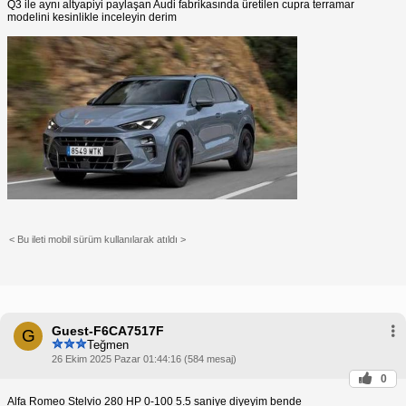
Q3 ile aynı altyapiyi paylaşan Audi fabrikasında üretilen cupra terramar
modelini kesinlikle inceleyin derim
< Bu ileti mobil sürüm kullanılarak atıldı >
Guest-F6CA7517F
G
Teğmen
26 Ekim 2025 Pazar 01:44:16 (584 mesaj)
0
Alfa Romeo Stelvio 280 HP 0-100 5.5 saniye diyeyim bende