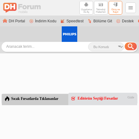
Uygulama
Teknoloji
Giriş ve
ile Aç
Haberleri
Kayıt
DH Portal
İndirim Kodu
Speedtest
Bölüme Git
Destek
Gizle
Editörün Seçtiği Fırsatlar
Sıcak Fırsatlarda Tıklananlar