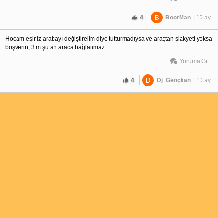
4
B
BoorMan
| 10 ay
Hocam eşiniz arabayı değiştirelim diye tutturmadıysa ve araçtan şiakyeti yoksa 
boşverin, 3 m şu an araca bağlanmaz. 
Yoruma Git
4
D
Dj_Gençkan
| 10 ay