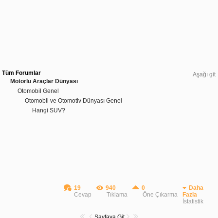
Tüm Forumlar
Aşağı git
Motorlu Araçlar Dünyası
Otomobil Genel
Otomobil ve Otomotiv Dünyası Genel
Hangi SUV?
19
940
0
Daha
Cevap
Tıklama
Öne Çıkarma
Fazla
İstatistik
Sayfaya Git