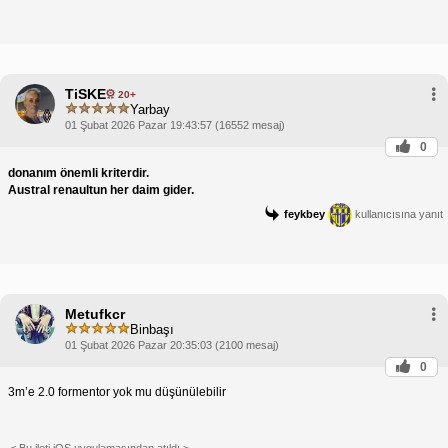
TiSKE
20+
Yarbay
01 Şubat 2026 Pazar 19:43:57 (16552 mesaj)
0
donanım önemli kriterdir.
Austral renaultun her daim gider.
feykbey
kullanıcısına yanıt
Metufkcr
Binbaşı
01 Şubat 2026 Pazar 20:35:03 (2100 mesaj)
0
3m’e 2.0 formentor yok mu düşünülebilir