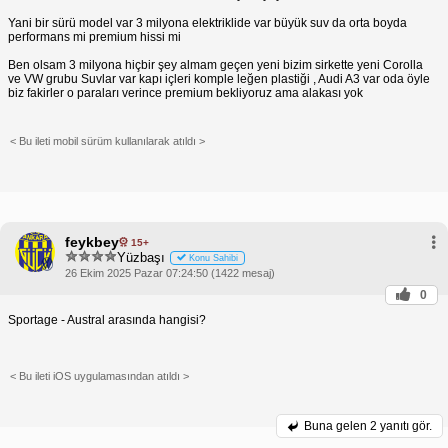
Yani bir sürü model var 3 milyona elektriklide var büyük suv da orta boyda
performans mi premium hissi mi
Ben olsam 3 milyona hiçbir şey almam geçen yeni bizim sirkette yeni Corolla
ve VW grubu Suvlar var kapı içleri komple leğen plastiği , Audi A3 var oda öyle
biz fakirler o paraları verince premium bekliyoruz ama alakası yok
< Bu ileti mobil sürüm kullanılarak atıldı >
feykbey
15+
Yüzbaşı
Konu Sahibi
26 Ekim 2025 Pazar 07:24:50 (1422 mesaj)
0
Sportage - Austral arasında hangisi?
< Bu ileti iOS uygulamasından atıldı >
Buna gelen
2 yanıtı gör.