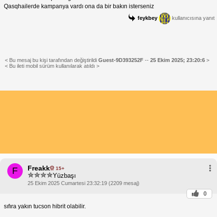
Qasqhailerde kampanya vardı ona da bir bakın isterseniz
feykbey
kullanıcısına yanıt
< Bu mesaj bu kişi tarafından değiştirildi
Guest-9D393252F
--
25 Ekim 2025; 23:20:6
>
< Bu ileti mobil sürüm kullanılarak atıldı >
Freakk
15+
F
Yüzbaşı
25 Ekim 2025 Cumartesi 23:32:19 (2209 mesaj)
0
sıfıra yakın tucson hibrit olabilir.