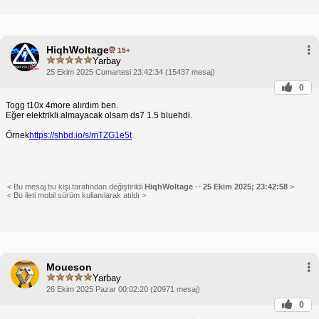
HiqhWoltage
15+
Yarbay
25 Ekim 2025 Cumartesi 23:42:34 (15437 mesaj)
0
Togg t10x 4more alırdım ben.
Eğer elektrikli almayacak olsam ds7 1.5 bluehdi.
Örnek
https://shbd.io/s/mTZG1e5t
< Bu mesaj bu kişi tarafından değiştirildi
HiqhWoltage
--
25 Ekim 2025; 23:42:58
>
< Bu ileti mobil sürüm kullanılarak atıldı >
Moueson
Yarbay
26 Ekim 2025 Pazar 00:02:20 (20971 mesaj)
0