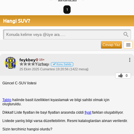
1
Hangi SUV?
Cevap Yaz
feykbey
15+
Yüzbaşı
Konu Sahibi
25 Ekim 2025 Cumartesi 19:20:56 (1422 mesaj)
0
Güncel C-SUV listesi
Tablo
halinde basit özellikleri kıyaslamak ve bilgi sahibi olmak için
oluşturuldu.
Dikkat! Liste fiyatları ile bayi fiyatları arasında ciddi
fiyat
farkları oluşabiliyor.
Listede yanlış bilgi varsa düzeltebilirim. Resmi kataloglardan alınan verilerdir.
Sizin tercihiniz hangisi olurdu?