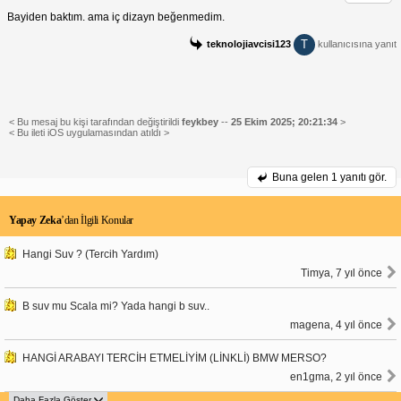
Bayiden baktım. ama iç dizayn beğenmedim.
T
teknolojiavcisi123
kullanıcısına yanıt
< Bu mesaj bu kişi tarafından değiştirildi
feykbey
--
25 Ekim 2025; 20:21:34
>
< Bu ileti iOS uygulamasından atıldı >
Buna gelen
1 yanıtı gör.
Yapay Zeka
’dan İlgili Konular
Hangi Suv ? (Tercih Yardım)
Timya, 7 yıl önce
B suv mu Scala mi? Yada hangi b suv..
magena, 4 yıl önce
HANGİ ARABAYI TERCİH ETMELİYİM (LİNKLİ) BMW MERSO?
en1gma, 2 yıl önce