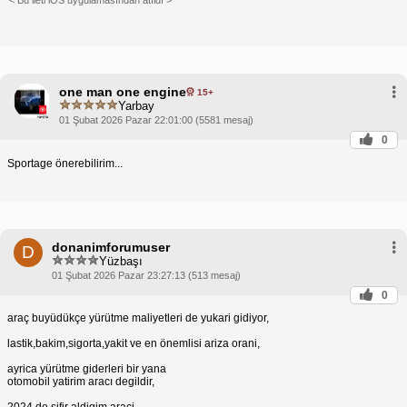
< Bu ileti iOS uygulamasından atıldı >
one man one engine
15+
Yarbay
01 Şubat 2026 Pazar 22:01:00 (5581 mesaj)
0
Sportage önerebilirim...
donanimforumuser
D
Yüzbaşı
01 Şubat 2026 Pazar 23:27:13 (513 mesaj)
0
araç buyüdükçe yürütme maliyetleri de yukari gidiyor,
lastik,bakim,sigorta,yakit ve en önemlisi ariza orani,
ayrica yürütme giderleri bir yana
otomobil yatirim aracı degildir,