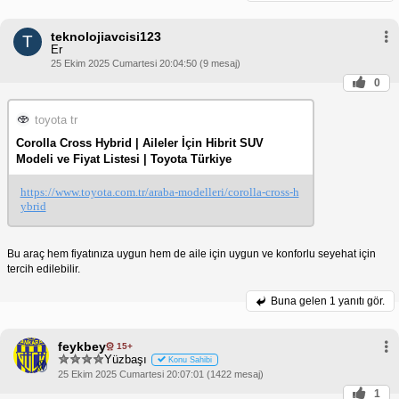
teknolojiavcisi123
T
Er
25 Ekim 2025 Cumartesi 20:04:50 (9 mesaj)
0
toyota tr
Corolla Cross Hybrid | Aileler İçin Hibrit SUV
Modeli ve Fiyat Listesi | Toyota Türkiye
https://www.toyota.com.tr/araba-modelleri/corolla-cross-h
ybrid
Bu araç hem fiyatınıza uygun hem de aile için uygun ve konforlu seyehat için
tercih edilebilir.
Buna gelen
1 yanıtı gör.
feykbey
15+
Yüzbaşı
Konu Sahibi
25 Ekim 2025 Cumartesi 20:07:01 (1422 mesaj)
1