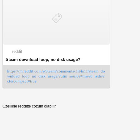
reddit
Steam download loop, no disk usage?
https://m.reddit.com/r/Steam/comments/3il4m3/steam_do
wnload_loop_no_disk_usage/?utm_source=mweb_redire
ct&compact=true
Ozellikle redditte cozum olabilir.