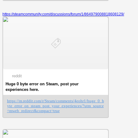
https://steamcommunity.com/discussions/forum/1/864979008818608129/
reddit
Huge 0 byte error on Steam, post your
experiences here.
https://m.reddit.com/r/Steam/comments/4eohr1/huge_0_b
yte_error_on_steam_post_your_experiences/?utm_source
=mweb_redirect&compact=true