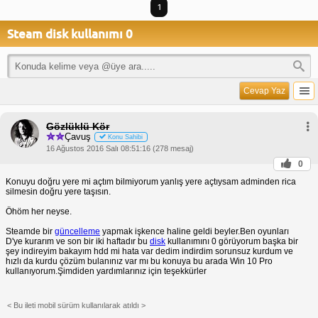
1
Steam disk kullanımı 0
Cevap Yaz
Gözlüklü Kör
Çavuş
Konu Sahibi
16 Ağustos 2016 Salı 08:51:16 (278 mesaj)
0
Konuyu doğru yere mi açtım bilmiyorum yanlış yere açtıysam adminden rica
silmesin doğru yere taşısın.
Öhöm her neyse.
Steamde bir
güncelleme
yapmak işkence haline geldi beyler.Ben oyunları
D'ye kurarım ve son bir iki haftadır bu
disk
kullanımını 0 görüyorum başka bir
şey indireyim bakayım hdd mi hata var dedim indirdim sorunsuz kurdum ve
hızlı da kurdu çözüm bulanınız var mı bu konuya bu arada Win 10 Pro
kullanıyorum.Şimdiden yardımlarınız için teşekkürler
< Bu ileti mobil sürüm kullanılarak atıldı >