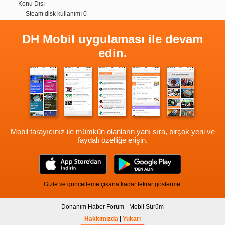
Konu Dışı
Steam disk kullanımı 0
DH Mobil uygulaması ile devam
edin.
Mobil tarayıcınız ile mümkün olanların yanı sıra, birçok yeni ve
faydalı özelliğe erişin.
Gizle ve güncelleme çıkana kadar tekrar gösterme.
Donanım Haber Forum - Mobil Sürüm
Hakkımızda
|
Yukarı