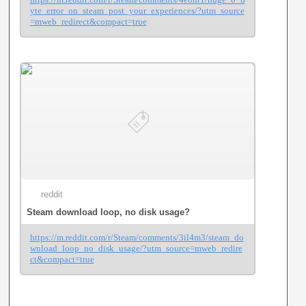
yte_error_on_steam_post_your_experiences/?utm_source
=mweb_redirect&compact=true
reddit
Steam download loop, no disk usage?
https://m.reddit.com/r/Steam/comments/3il4m3/steam_do
wnload_loop_no_disk_usage/?utm_source=mweb_redire
ct&compact=true