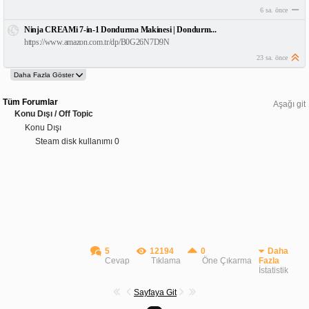
6 sa. önce
Ninja CREAMi 7-in-1 Dondurma Makinesi | Dondurm...
https://www.amazon.com.tr/dp/B0G26N7D9N
23 sa. önce
Tüm Forumlar
Aşağı git
Konu Dışı / Off Topic
Konu Dışı
Steam disk kullanımı 0
5
12194
0
Daha
Cevap
Tıklama
Öne Çıkarma
Fazla
İstatistik
Sayfaya Git