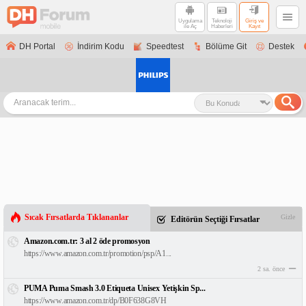
Uygulama
Teknoloji
Giriş ve
ile Aç
Haberleri
Kayıt
DH Portal
İndirim Kodu
Speedtest
Bölüme Git
Destek
Sıcak Fırsatlarda Tıklananlar
Gizle
Editörün Seçtiği Fırsatlar
Amazon.com.tr: 3 al 2 öde promosyon
https://www.amazon.com.tr/promotion/psp/A1...
2 sa. önce
PUMA Puma Smash 3.0 Etiqueta Unisex Yetişkin Sp...
https://www.amazon.com.tr/dp/B0F638G8VH