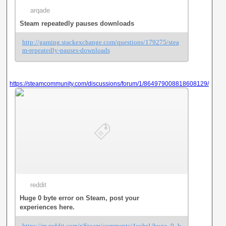
arqade
Steam repeatedly pauses downloads
http://gaming.stackexchange.com/questions/179275/stea
m-repeatedly-pauses-downloads
https://steamcommunity.com/discussions/forum/1/864979008818608129/
reddit
Huge 0 byte error on Steam, post your
experiences here.
https://m.reddit.com/r/Steam/comments/4eohr1/huge_0_b