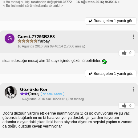
< Bu mesaj bu kişi tarafından değiştirildi
28772
--
16 Ağustos 2016; 9:35:16
>
< Bu ileti mobil sürüm kullanılarak atıldı >
Buna gelen
1 yanıtı gör.
Guest-77293B3E8
G
Yarbay
16 Ağustos 2016 Salı 09:40:14 (17680 mesaj)
0
steam desteğe mesaj atın 15 dayz içinde çözümü belirtirler.
Buna gelen
1 yanıtı gör.
Gözlüklü Kör
Çavuş
Konu Sahibi
16 Ağustos 2016 Salı 16:20:45 (278 mesaj)
0
Doğru düzgün yardım ettiklerine inanmıyorum :D cs go oynuyorum ve şu vac
güvensiz bağlantı mı ne bi hata veriyor ya destek için yardım istiyorum
adamlar o oyundaki çıkan linki bana atıyorlar diyorum hepsini yaptım o zaman
da doğru düzgün cevap vermiyorlar