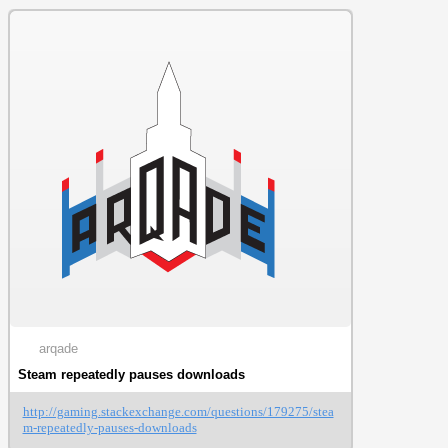
Steam Oyun Dosyalarını Doğrulayın:
Steam'in
oyun dosyalarını doğrulayın. Bozuk dosyalar
varsa, Steam bunları yeniden indirecektir.
Steam Disk Kullanımı Kaç Olmalı:
Steam disk kullanımı, indirilen veya güncellenen
oyunun boyutuna bağlı olarak değişir. Küçük
oyunlar için disk kullanımı daha düşükken, büyük
oyunlar için daha yüksek olacaktır. Genel olarak,
Steam disk kullanımı %20-30 aralığında olmalıdır.
Steam İndirme Disk Kullanımı 0:
Steam indirme disk kullanımı 0 sorunu, yukarıda
belirtilen nedenlerden kaynaklanabilir. Yukarıdaki
çözümleri uyguladıktan sonra sorun devam ederse,
Steam desteğiyle iletişime geçmeyi deneyebilirsiniz.
arqade
Steam repeatedly pauses downloads
http://gaming.stackexchange.com/questions/179275/stea
m-repeatedly-pauses-downloads