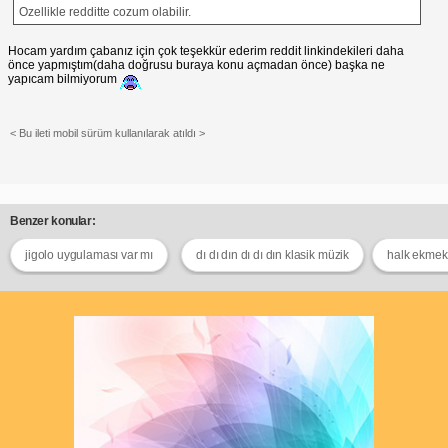
Ozellikle redditte cozum olabilir.
Hocam yardım çabanız için çok teşekkür ederim reddit linkindekileri daha
önce yapmıştım(daha doğrusu buraya konu açmadan önce) başka ne
yapıcam bilmiyorum
< Bu ileti mobil sürüm kullanılarak atıldı >
Benzer konular:
jigolo uygulaması var mı
dı dı dın dı dı dın klasik müzik
halk ekmek 