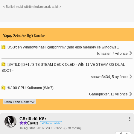
< Bu ileti mobil sürüm kullanılarak atıldı >
Yapay Zeka
’dan İlgili Konular
USB'den Windows nasıl çalıştırırım? (hdd /usb memory ile windows 1
fxmaster, 7 yıl önce
[SATILDI] 2+1 / 3 TB STEAM DECK OLED - WİN 11 VE STEAM OS DUAL
BOOT -
spawn3434, 5 ay önce
%100 CPU Kullanımı (Win7)
Gamepicker, 11 yıl önce
Gözlüklü Kör
Çavuş
Konu Sahibi
16 Ağustos 2016 Salı 16:26:25 (278 mesaj)