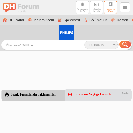
Uygulama
Teknoloji
Giriş ve
ile Aç
Haberleri
Kayıt
DH Portal
İndirim Kodu
Speedtest
Bölüme Git
Destek
Gizle
Editörün Seçtiği Fırsatlar
Sıcak Fırsatlarda Tıklananlar