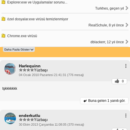
Explorer.exe ve Uygulamalar sorunu...
Turkhes, geçen yıl
özel dosyalar.exe virüsü temizlenmiyor
RealSchule, 8 yıl önce
Chrome.exe virüsü
dblackerr, 12 yıl önce
Harlequinn
Yüzbaşı
04 Ocak 2010 Pazartesi 21:41:31 (776 mesaj)
0
tşkkkkkkk
Buna gelen
1 yanıtı gör.
enderkutlu
Yüzbaşı
30 Ekim 2013 Çarşamba 11:08:05 (370 mesaj)