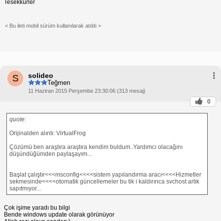
Tesekkurler
< Bu ileti mobil sürüm kullanılarak atıldı >
solideo
S
Teğmen
11 Haziran 2015 Perşembe 23:30:06 (313 mesaj)
0
quote:
Orijinalden alıntı: VirtualFrog
Çözümü ben araştıra araştıra kendim buldum..Yardımcı olacağını
düşündüğümden paylaşayım...
Başlat çalıştır<<<msconfig<<<<sistem yapılandırma aracı<<<<Hizmetler
sekmesinde<<<<otomatik güncellemeler bu tik i kaldırınca svchost artık
sapıtmıyor...
Çok işime yaradı bu bilgi
Bende windows update olarak görünüyor