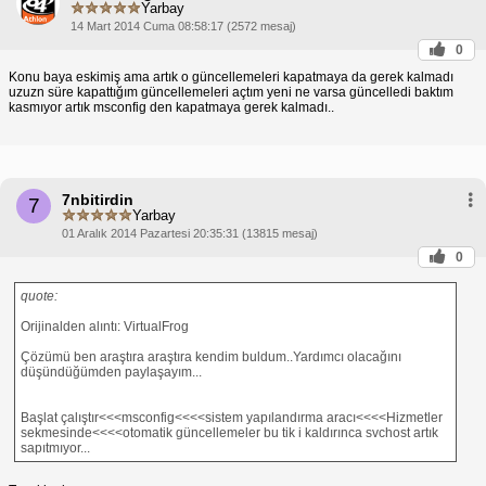
Yarbay
14 Mart 2014 Cuma 08:58:17 (2572 mesaj)
0
Konu baya eskimiş ama artık o güncellemeleri kapatmaya da gerek kalmadı
uzuzn süre kapattığım güncellemeleri açtım yeni ne varsa güncelledi baktım
kasmıyor artık msconfig den kapatmaya gerek kalmadı..
7nbitirdin
7
Yarbay
01 Aralık 2014 Pazartesi 20:35:31 (13815 mesaj)
0
quote:
Orijinalden alıntı: VirtualFrog
Çözümü ben araştıra araştıra kendim buldum..Yardımcı olacağını
düşündüğümden paylaşayım...
Başlat çalıştır<<<msconfig<<<<sistem yapılandırma aracı<<<<Hizmetler
sekmesinde<<<<otomatik güncellemeler bu tik i kaldırınca svchost artık
sapıtmıyor...