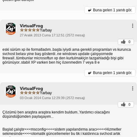
Buna gelen
1 yanıtı gör.
VirtualFrog
Yarbay
27 Aralık 2013 Cuma 17:12:51 (2572 mesaj)
0
eski sürüm xp ile formatladım..başta iyiydi ama gerekli programları vs kurunca
svchost belası yine baş gösterdi..ne windows update çalışıyornede
firewall..tümbunlar microsoftun xp den kurtulmakiçin tazgahladığı bişi gibi
görünüyor..stabil XP varken ben hiç özenmedim 7 veya 8 e
Buna gelen
1 yanıtı gör.
VirtualFrog
Yarbay
03 Ocak 2014 Cuma 12:29:39 (2572 mesaj)
0
Çözümü ben araştıra araştıra kendim buldum..Yardımcı olacağını
düşündüğümden paylaşayım...
Başlat çalıştır<<<msconfig<<<<sistem yapılandırma aracı<<<<Hizmetler
sekmesinde<<<<otomatik güncellemeler bu tik i kaldırınca svchost artık