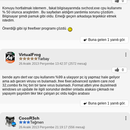
0
Konuyu hortlatmak istemem , fakat bilgisayarımda svchost.exe cpu kullanımı
% 50 olunca araştırdım . Bu sayfadan aldığım yardımla sorunu çözdüm .
Bilgisayar şimdi pamuk gibi oldu. Emeği geçen arkadaşa teşekkür etmek
istedim.
Önerdiği gibi işi freefixer programı çözdü.
Buna gelen
1 yanıtı gör.
VirtualFrog
Yarbay
26 Aralık 2013 Perşembe 13:42:37 (2572 mesaj)
0
bende aynı dert var cpu kullanımı %99 a ulaşıyor pc iş yapmaz hale geliyor
ama adı gecen virusu vs bulamadı..free fixer.advanced system care.nod
32,combo fix hiç biri bir tane vırus bulamadı..Format attım yine duzelmedi
windows un update ile ilgili sorundur dediler onlada alakası çıkmadı ne
yapayım şaşırdım tıkır tıkır çalışan pc oldu kağnı arabası
Buna gelen
1 yanıtı gör.
CocoR3ch
Teğmen
26 Aralık 2013 Perşembe 21:19:17 (556 mesaj)