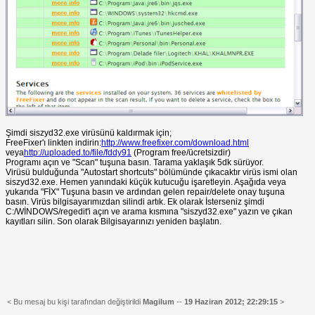
Şimdi siszyd32.exe virüsünü kaldırmak için;
FreeFixer'ı linkten indirin:
http://www.freefixer.com/download.html
veya
http://uploaded.to/file/fddy91
(Program free/ücretsizdir)
Programı açın ve "Scan" tuşuna basın. Tarama yaklaşık 5dk sürüyor.
Virüsü bulduğunda "Autostart shortcuts" bölümünde çıkacaktır virüs ismi olan
siszyd32.exe. Hemen yanındaki küçük kutucuğu işaretleyin. Aşağıda veya
yukarıda "FİX" Tuşuna basın ve ardından gelen repair/delete onay tuşuna
basın. Virüs bilgisayarımızdan silindi artık. Ek olarak İsterseniz şimdi
C:/WİNDOWS/regedit'i açın ve arama kısmına "siszyd32.exe" yazın ve çıkan
kayıtları silin. Son olarak Bilgisayarınızı yeniden başlatın.
< Bu mesaj bu kişi tarafından değiştirildi
Magilum
--
19 Haziran 2012; 22:29:15
>