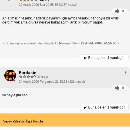
22 Aralık 2009 Salı 20:55:35 (3237 mesaj)
0
Anlatım için teşekkür ederiz paylaşım için ayrıca teşekkürler böyle bir virüs
derdim yok ama olursa nereye bakacağımı artık biliyorum sağol.
< Bu mesaj bu kişi tarafından değiştirildi
Mareşal_T®
--
22 Aralık 2009; 20:55:50
>
Buna gelen
1 yanıtı gör.
Fordakin
Yüzbaşı
24 Aralık 2009 Perşembe 21:30:36 (921 mesaj)
0
iyi paylaşım saol
Buna gelen
1 yanıtı gör.
Yapay Zeka
’dan İlgili Konular