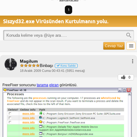
1
Siszyd32.exe Virüsünden Kurtulmanın yolu.
Cevap Yaz
Magilum
Binbaşı
Konu Sahibi
18 Aralık 2009 Cuma 00:43:41 (5951 mesaj)
0
FreeFixer sonucunu
tarama
ekran
görüntüsü.