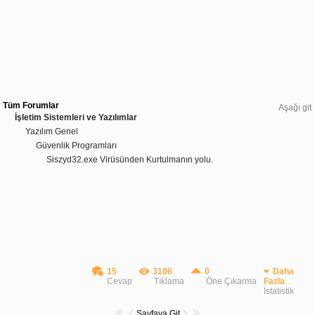
Tüm Forumlar
Aşağı git
İşletim Sistemleri ve Yazılımlar
Yazılım Genel
Güvenlik Programları
Siszyd32.exe Virüsünden Kurtulmanın yolu.
15
3106
0
Daha
Cevap
Tıklama
Öne Çıkarma
Fazla
İstatistik
Sayfaya Git