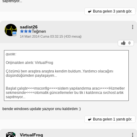
sapıtmıyor...
Buna gelen
3 yanıtı gör.
sadist26
Teğmen
14 Mart 2014 Cuma 03:32:15 (433 mesaj)
0
quote:
Orijinalden alıntı: VirtualFrog
Çözümü ben araştıra araştıra kendim buldum..Yardımcı olacağını
düşündüğümden paylaşayım...
Başlat çalıştır<<<msconfig<<<<sistem yapılandırma aracı<<<<Hizmetler
sekmesinde<<<<otomatik güncellemeler bu tik i kaldırınca svchost artık
sapıtmıyor...
bende windows update yazıyor onu kaldırdım :)
Buna gelen
1 yanıtı gör.
VirtualFrog