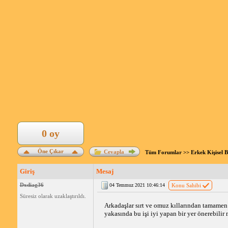
0 oy
Öne Çıkar
Cevapla
Tüm Forumlar
>>
Erkek Kişisel 
Giriş
Mesaj
Dxdiag36
04 Temmuz 2021 10:46:14
Konu Sahibi
Süresiz olarak uzaklaştırıldı.
Arkadaşlar sırt ve omuz kıllarından tamamen
yakasında bu işi iyi yapan bir yer önerebilir 