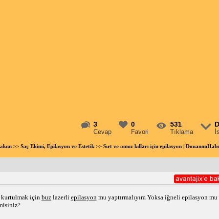
3
0
531
D
Cevap
Favori
Tıklama
İ
Bakım
>>
Saç Ekimi, Epilasyon ve Estetik
>> Sırt ve omuz kılları için epilasyon | DonanımHa
 kurtulmak için 
buz
 lazerli 
epilasyon
 mu yaptırmalıyım Yoksa iğneli epilasyon mu 
misiniz?