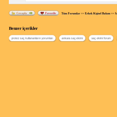
Cevapla
Favorile
Tüm Forumlar
>>
Erkek Kişisel Bakım
>>
S
Benzer içerikler
protez saç kullananların yorumları
ankara saç ekimi
saç ekimi forum