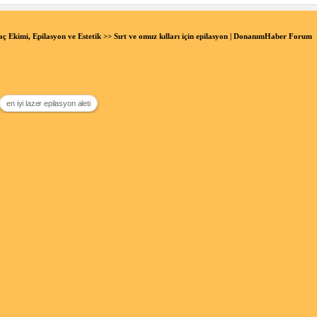
aç Ekimi, Epilasyon ve Estetik
>> Sırt ve omuz kılları için epilasyon | DonanımHaber Forum
en iyi lazer epilasyon aleti