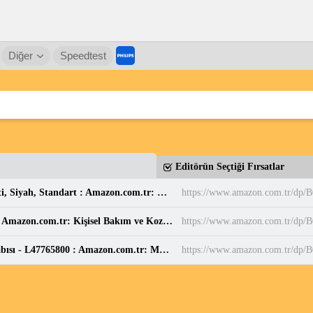
Diğer
Speedtest
Editörün Seçtiği Fırsatlar
Casio MW-240-7BVDF Standart Erkek Kol Saati, Siyah, Standart : Amazon.com.tr: Moda
https://www.amazon.com.tr/dp
Balen's Beeauty Saf Papatya Hidrosolü 250 ml : Amazon.com.tr: Kişisel Bakım ve Kozmetik
https://www.amazon.com.tr/d
Salomon Speedcross 6 Mavi Erkek Koşu Ayakkabısı - L47765800 : Amazon.com.tr: Moda
https://www.amazon.com.tr/d