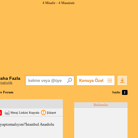
4 Misafir -
4 Masaüstü
aha Fazla
Konuya Özel
statistik
Favorilerime Ekle
ber Forum
Sayfa:
1
Konuyu Açandan
Reklamlar
Popüler Mesajlar
Mesaj Linkini Kopyala
Şikayet
Linkli Mesajlar
Yazdır
yaptırmalıyım?İstanbul Anadolu 
E-Posta Aboneliği
Konuyu Gizle