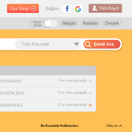
Yeni Kayıt
Üye Girişi
Bağlan
Koyu
İletişim
Reklam
Destek
Tema
Tüm Forumlar
Şimdi Ara
6 sa. önce paylaşıldı
/B01D5P6H4Y
13 sa. önce paylaşıldı
p/B0GHZNCRXN
15 sa. önce paylaşıldı
p/B0F6DDVDCL
Bu Konudaki Kullanıcılar:
Daha Az