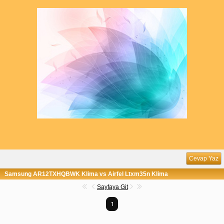
Cevap Yaz
Samsung AR12TXHQBWK Klima vs Airfel Ltxm35n Klima
Sayfaya Git
1