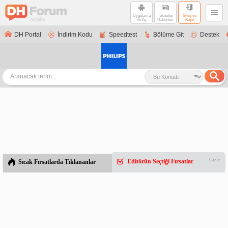
Uygulama
Teknoloji
Giriş ve
ile Aç
Haberleri
Kayıt
DH Portal
İndirim Kodu
Speedtest
Bölüme Git
Destek
Gizle
Editörün Seçtiği Fırsatlar
Sıcak Fırsatlarda Tıklananlar