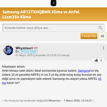
1
Samsung AR12TXHQBWK Klima vs Airfel
Ltxm35n Klima
Cevap Yaz
Whystreo
15+
Er
Konu Sahibi
07 Mayıs 2025 Çarşamba 13:13:20 (12 mesaj)
0
Arkadaşlar selam,
Airfel klimayı satın aldım; fakat sonrasında kararsız kaldım.
Samsung
'un dış
ünitesi 10 yıl garantisi AIRFEL'in ise 3 yıl dış ünite kolay kolay bozulan bir şey
değil sizce ne yapmalıyım iade ederek Samsung mu alayım yoksa AIRFEL
kli
ma
kalsın mı?
< Bu mesaj bu kişi tarafından değiştirildi
Whystreo
--
7 Mayıs 2025; 13:14:37
>