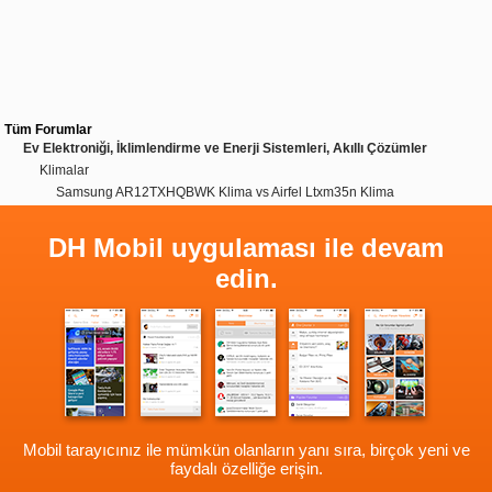
Tüm Forumlar
Ev Elektroniği, İklimlendirme ve Enerji Sistemleri, Akıllı Çözümler
Klimalar
Samsung AR12TXHQBWK Klima vs Airfel Ltxm35n Klima
DH Mobil uygulaması ile devam
edin.
Mobil tarayıcınız ile mümkün olanların yanı sıra, birçok yeni ve
faydalı özelliğe erişin.