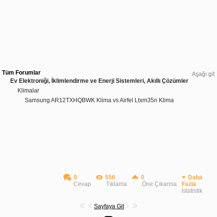
Tüm Forumlar
Aşağı git
Ev Elektroniği, İklimlendirme ve Enerji Sistemleri, Akıllı Çözümler
Klimalar
Samsung AR12TXHQBWK Klima vs Airfel Ltxm35n Klima
0
556
0
Daha
Cevap
Tıklama
Öne Çıkarma
Fazla
İstatistik
Sayfaya Git