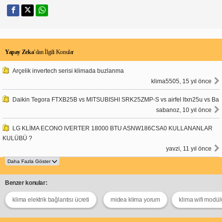
Yapay Zeka
’dan İlgili Konular
Arçelik invertech serisi klimada buzlanma
klima5505, 15 yıl önce
Daikin Tegora FTXB25B vs MITSUBISHI SRK25ZMP-S vs airfel ltxn25u vs Ba
sabanoz, 10 yıl önce
LG KLİMA ECONO IVERTER 18000 BTU ASNW186CSA0 KULLANANLAR
KULÜBÜ ?
yavzi, 11 yıl önce
Benzer konular:
klima elektrik bağlantısı ücreti
midea klima yorum
klima wifi modül