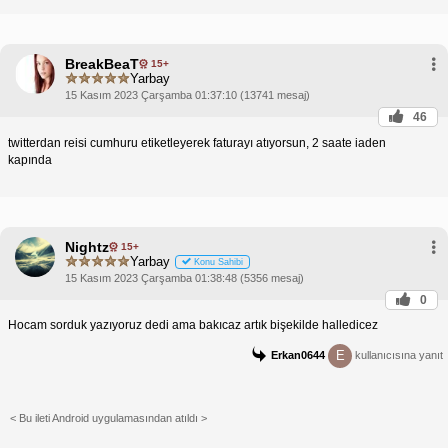
BreakBeaT
15+
Yarbay
15 Kasım 2023 Çarşamba 01:37:10 (13741 mesaj)
46
twitterdan reisi cumhuru etiketleyerek faturayı atıyorsun, 2 saate iaden
kapında
Nightz
15+
Yarbay
Konu Sahibi
15 Kasım 2023 Çarşamba 01:38:48 (5356 mesaj)
0
Hocam sorduk yazıyoruz dedi ama bakıcaz artık bişekilde halledicez
E
Erkan0644
kullanıcısına yanıt
< Bu ileti Android uygulamasından atıldı >