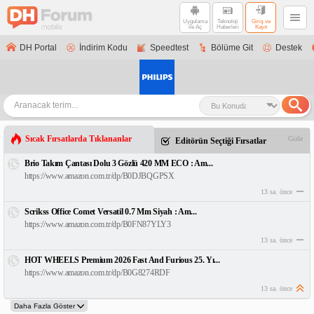
Uygulama
Teknoloji
Giriş ve
ile Aç
Haberleri
Kayıt
DH Portal
İndirim Kodu
Speedtest
Bölüme Git
Destek
Sıcak Fırsatlarda Tıklananlar
Gizle
Editörün Seçtiği Fırsatlar
Brio Takım Çantası Dolu 3 Gözlü 420 MM ECO : Am...
https://www.amazon.com.tr/dp/B0DJBQGPSX
13 sa. önce
Scrikss Office Comet Versatil 0.7 Mm Siyah : Am...
https://www.amazon.com.tr/dp/B0FN87YLY3
13 sa. önce
HOT WHEELS Premium 2026 Fast And Furious 25. Yı...
https://www.amazon.com.tr/dp/B0G8274RDF
13 sa. önce