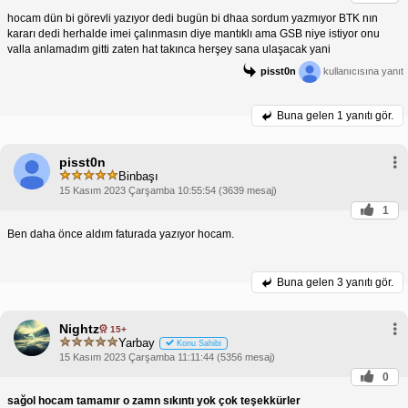
hocam dün bi görevli yazıyor dedi bugün bi dhaa sordum yazmıyor BTK nın
kararı dedi herhalde imei çalınmasın diye mantıklı ama GSB niye istiyor onu
valla anlamadım gitti zaten hat takınca herşey sana ulaşacak yani
pisst0n
kullanıcısına yanıt
Buna gelen
1 yanıtı gör.
pisst0n
Binbaşı
15 Kasım 2023 Çarşamba 10:55:54 (3639 mesaj)
1
Ben daha önce aldım faturada yazıyor hocam.
Buna gelen
3 yanıtı gör.
Nightz
15+
Yarbay
Konu Sahibi
15 Kasım 2023 Çarşamba 11:11:44 (5356 mesaj)
0
sağol hocam tamamır o zamn sıkıntı yok çok teşekkürler