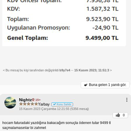
< Bu mesaj bu kişi tarafından değiştirildi
b9y7e4
--
15 Kasım 2023; 11:51:3
>
Buna gelen
1 yanıtı gör.
Nightz
15+
Yarbay
Konu Sahibi
15 Kasım 2023 Çarşamba 12:21:55 (5356 mesaj)
0
hocam faturadaki yazdığına bakacağım sonuçta ödenen tutar 9499 tl
saçmalamasınlar bi zahmet