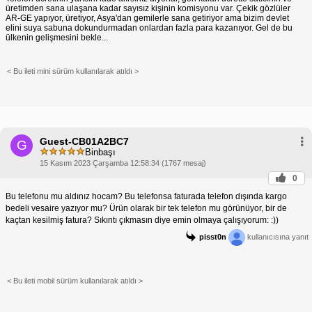
üretimden sana ulaşana kadar sayısız kişinin komisyonu var. Çekik gözlüler
AR-GE yapıyor, üretiyor, Asya'dan gemilerle sana getiriyor ama bizim devlet
elini suya sabuna dokundurmadan onlardan fazla para kazanıyor. Gel de bu
ülkenin gelişmesini bekle...
< Bu ileti mini sürüm kullanılarak atıldı >
Guest-CB01A2BC7
G
Binbaşı
15 Kasım 2023 Çarşamba 12:58:34 (1767 mesaj)
0
Bu telefonu mu aldınız hocam? Bu telefonsa faturada telefon dışında kargo
bedeli vesaire yazıyor mu? Ürün olarak bir tek telefon mu görünüyor, bir de
kaçtan kesilmiş fatura? Sıkıntı çıkmasın diye emin olmaya çalışıyorum: :))
pisst0n
kullanıcısına yanıt
< Bu ileti mobil sürüm kullanılarak atıldı >