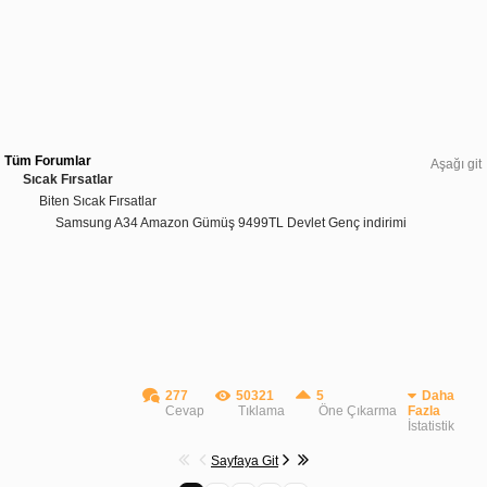
Tüm Forumlar
Aşağı git
Sıcak Fırsatlar
Biten Sıcak Fırsatlar
Samsung A34 Amazon Gümüş 9499TL Devlet Genç indirimi
277
50321
5
Daha
Cevap
Tıklama
Öne Çıkarma
Fazla
İstatistik
Sayfaya Git