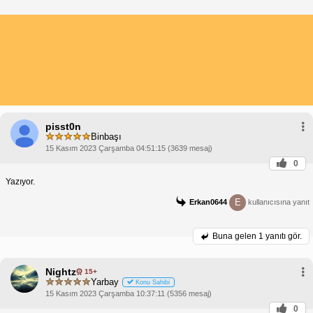
pisst0n
Binbaşı
15 Kasım 2023 Çarşamba 04:51:15 (3639 mesaj)
0
Yazıyor.
E
Erkan0644
kullanıcısına yanıt
Buna gelen
1 yanıtı gör.
Nightz
15+
Yarbay
Konu Sahibi
15 Kasım 2023 Çarşamba 10:37:11 (5356 mesaj)
0