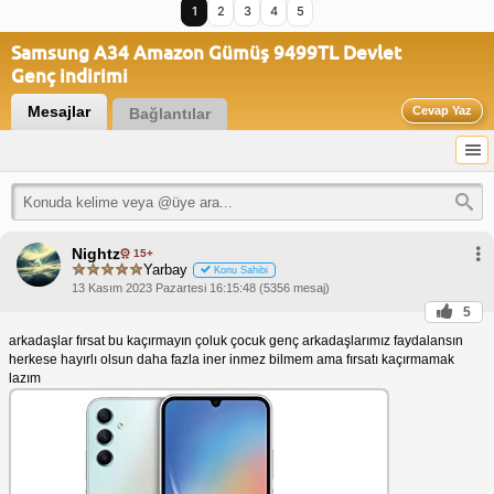
1
2
3
4
5
Samsung A34 Amazon Gümüş 9499TL Devlet
Genç indirimi
Mesajlar
Cevap Yaz
Bağlantılar
Nightz
15+
Yarbay
Konu Sahibi
13 Kasım 2023 Pazartesi 16:15:48 (5356 mesaj)
5
arkadaşlar fırsat bu kaçırmayın çoluk çocuk genç arkadaşlarımız faydalansın
herkese hayırlı olsun daha fazla iner inmez bilmem ama fırsatı kaçırmamak
lazım