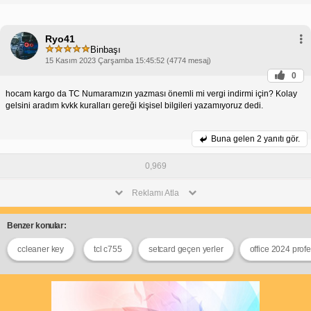
Ryo41
Binbaşı
15 Kasım 2023 Çarşamba 15:45:52 (4774 mesaj)
0
hocam kargo da TC Numaramızın yazması önemli mi vergi indirmi için? Kolay
gelsini aradım kvkk kuralları gereği kişisel bilgileri yazamıyoruz dedi.
Buna gelen
2 yanıtı gör.
0,969
Reklamı Atla
Benzer konular:
ccleaner key
tcl c755
setcard geçen yerler
office 2024 profe