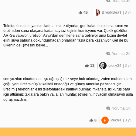
Yoruma Git
46
BreakBeaT
| 3 yıl
Telefon ücretinin yarısını iade alırsınız diyorlar, geri kalan ücrette satıcının ve
üretimden sana ulaşana kadar sayısız kişinin komisyonu var. Çekik gözlüler
AR-GE yapıyor, üretiyor, Asya'dan gemilerle sana getiriyor ama bizim devlet
elini suya sabuna dokundurmadan onlardan fazla para kazanıyor. Gel de bu
ülkenin gelişmesini bekle...
Yoruma Git
13
glory34
| 3 yıl
son yazıları okudumda... şu uğraştığımız şeye bak arkadaş, zaten muhtemelen 
çoğu yerli üretim düşük kaliteli ortadoğu ve güney amerika pazarları için 
üretilmiş telefonlar, eski telefonlardaki kaliteyi bulmak imkansız, iki kuruş para 
için attığımız taklalara bakın ya, allah muhtaç etmesin, ihtiyacım olmasaydı asla 
uğraşmazdım.
Yoruma Git
8
P
Peçka
| 3 yıl