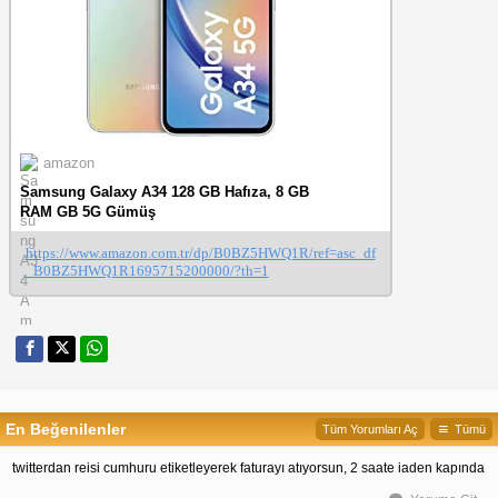
amazon
Samsung Galaxy A34 128 GB Hafıza, 8 GB
RAM GB 5G Gümüş
https://www.amazon.com.tr/dp/B0BZ5HWQ1R/ref=asc_df
_B0BZ5HWQ1R1695715200000/?th=1
En Beğenilenler
Tüm Yorumları Aç
Tümü
twitterdan reisi cumhuru etiketleyerek faturayı atıyorsun, 2 saate iaden kapında