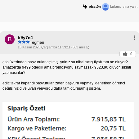
pisst0n
kullanıcısına yanıt
b9y7e4
B
Teğmen
15 Kasım 2023 Çarşamba 11:39:11 (363 mesaj)
0
gsb üzerinden başvurular açılmış. yalnız şu nihai satış fiyatı tam ne oluyor?
amazon'da 9499 ödedik ama promosyonu saymazsak 9523,90 oluyor. sıkıntı
yapmasınlar?
edit: tekrar kapandı başvurular. zaten başvuru yapmayı denerken öğrenci
değilsiniz diye uyarı veriyordu daha tam oturmamış sistem.