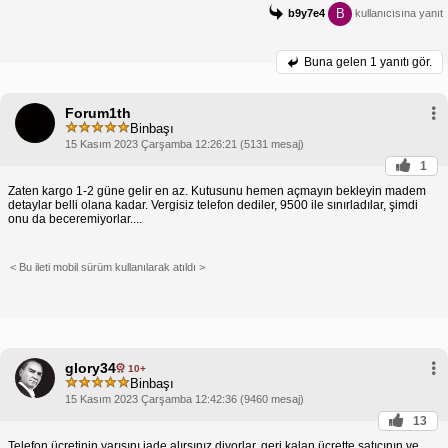
B
b9y7e4
kullanıcısına yanıt
Buna gelen
1 yanıtı gör.
Forum1th
Binbaşı
15 Kasım 2023 Çarşamba 12:26:21 (5131 mesaj)
1
Zaten kargo 1-2 güne gelir en az. Kutusunu hemen açmayın bekleyin madem
detaylar belli olana kadar. Vergisiz telefon dediler, 9500 ile sınırladılar, şimdi
onu da beceremiyorlar....
< Bu ileti mobil sürüm kullanılarak atıldı >
glory34
10+
Binbaşı
15 Kasım 2023 Çarşamba 12:42:36 (9460 mesaj)
13
Telefon ücretinin yarısını iade alırsınız diyorlar, geri kalan ücrette satıcının ve