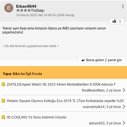
Erkan0644
E
Yüzbaşı
14 Kasım 2023 Salı 14:08:54 (2549 mesaj)
1
Tekrar aynı fiyat ama Amazon fatura ya IMEI yazmıyor umarım sorun
yaşamazsınız
< Bu ileti Android uygulamasından atıldı >
Buna gelen
2 yanıtı gör.
Yapay Zeka
’dan İlgili Konular
[SATILDI] Apple Watch SE 2023 44mm MediaMarkten 8.000₺ Adınıza F
RedBeardMan, 2 yıl önce
Rebelx Square Oyuncu Koltuğu Eco 2079 TL (Tüm Koltuklarda sepette %20
ozanulmulk14, 3 yıl önce
ID-COOLING Yıl Sonu İndirimli Ürünler
tahsin053, 3 yıl önce