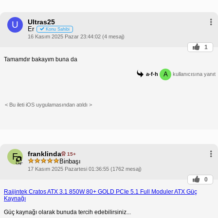
Ultras25
U
Er
Konu Sahibi
16 Kasım 2025 Pazar 23:44:02 (4 mesaj)
1
Tamamdır bakayım buna da
A
a-f-h
kullanıcısına yanıt
< Bu ileti iOS uygulamasından atıldı >
franklinda
15+
F
Binbaşı
17 Kasım 2025 Pazartesi 01:36:55 (1762 mesaj)
0
Raijintek Cratos ATX 3.1 850W 80+ GOLD PCIe 5.1 Full Moduler ATX Güç
Kaynağı
Güç kaynağı olarak bunuda tercih edebilirsiniz...