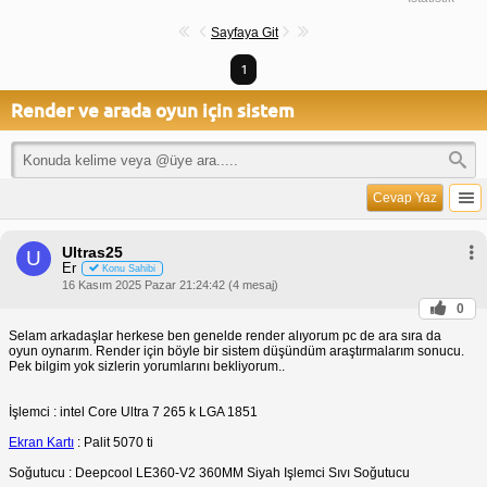
Sayfaya Git
1
Render ve arada oyun için sistem
Cevap Yaz
Ultras25
U
Er
Konu Sahibi
16 Kasım 2025 Pazar 21:24:42 (4 mesaj)
0
Selam arkadaşlar herkese ben genelde render alıyorum pc de ara sıra da
oyun oynarım. Render için böyle bir sistem düşündüm araştırmalarım sonucu.
Pek bilgim yok sizlerin yorumlarını bekliyorum..
İşlemci : intel Core Ultra 7 265 k LGA 1851
Ekran Kartı
: Palit 5070 ti
Soğutucu : Deepcool LE360-V2 360MM Siyah Işlemci Sıvı Soğutucu