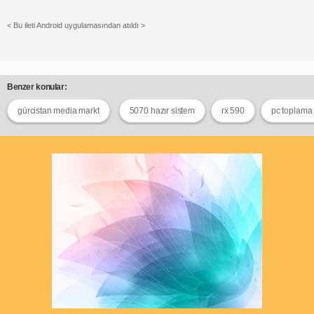
< Bu ileti Android uygulamasından atıldı >
Benzer konular:
gürcistan media markt
5070 hazır sistem
rx 590
pc toplama 