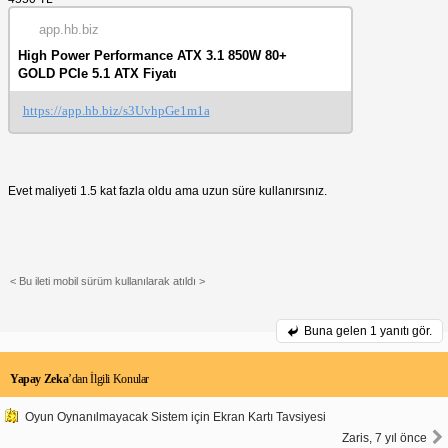
app.hb.biz
High Power Performance ATX 3.1 850W 80+
GOLD PCIe 5.1 ATX Fiyatı
https://app.hb.biz/s3UvhpGe1m1a
Evet maliyeti 1.5 kat fazla oldu ama uzun süre kullanırsınız.
< Bu ileti mobil sürüm kullanılarak atıldı >
Buna gelen
1 yanıtı gör.
Yapay Zeka
’dan İlgili Konular
Oyun Oynanılmayacak Sistem için Ekran Kartı Tavsiyesi
Zaris, 7 yıl önce