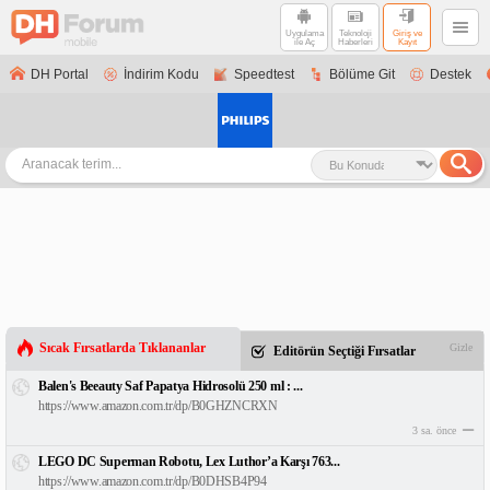
Uygulama
Teknoloji
Giriş ve
ile Aç
Haberleri
Kayıt
DH Portal
İndirim Kodu
Speedtest
Bölüme Git
Destek
Sıcak Fırsatlarda Tıklananlar
Gizle
Editörün Seçtiği Fırsatlar
Balen's Beeauty Saf Papatya Hidrosolü 250 ml : ...
https://www.amazon.com.tr/dp/B0GHZNCRXN
3 sa. önce
LEGO DC Superman Robotu, Lex Luthor’a Karşı 763...
https://www.amazon.com.tr/dp/B0DHSB4P94