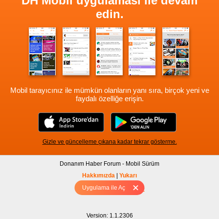
DH Mobil uygulaması ile devam
edin.
Mobil tarayıcınız ile mümkün olanların yanı sıra, birçok yeni ve
faydalı özelliğe erişin.
Gizle ve güncelleme çıkana kadar tekrar gösterme.
Donanım Haber Forum - Mobil Sürüm
Hakkımızda
|
Yukarı
Uygulama ile Aç
Tam sürüm için Tıklayınız
Version: 1.1.2306