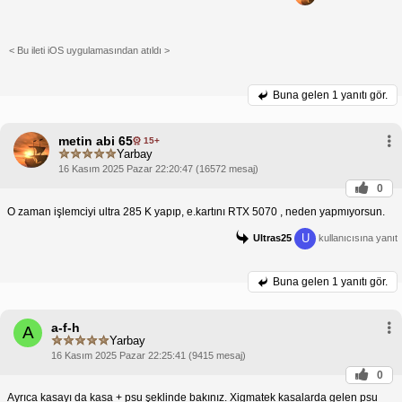
< Bu ileti iOS uygulamasından atıldı >
Buna gelen
1 yanıtı gör.
metin abi 65
15+
Yarbay
16 Kasım 2025 Pazar 22:20:47 (16572 mesaj)
0
O zaman işlemciyi ultra 285 K yapıp, e.kartını RTX 5070 , neden yapmıyorsun.
U
Ultras25
kullanıcısına yanıt
Buna gelen
1 yanıtı gör.
a-f-h
A
Yarbay
16 Kasım 2025 Pazar 22:25:41 (9415 mesaj)
0
Ayrıca kasayı da kasa + psu şeklinde bakınız. Xigmatek kasalarda gelen psu