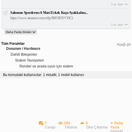
3 sa. önce
Salomon Speedcross 6 Mavi Erkek Koşu Ayakkabısı...
https://www.amazon.com.tr/dp/B0F6DDVDCL
5 sa. önce
Tüm Forumlar
Aşağı git
Donanım / Hardware
Dahili Bileşenler
Sistem Tavsiyeleri
Render ve arada oyun için sistem
Bu konudaki kullanıcılar: 1 misafir, 1 mobil kullanıcı
7
180
0
Daha
Cevap
Tıklama
Öne Çıkarma
Fazla
İstatistik