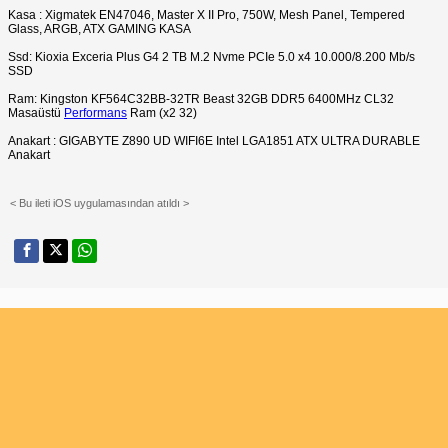
Kasa : Xigmatek EN47046, Master X II Pro, 750W, Mesh Panel, Tempered
Glass, ARGB, ATX GAMING KASA
Ssd: Kioxia Exceria Plus G4 2 TB M.2 Nvme PCIe 5.0 x4 10.000/8.200 Mb/s
SSD
Ram: Kingston KF564C32BB-32TR Beast 32GB DDR5 6400MHz CL32
Masaüstü
Performans
Ram (x2 32)
Anakart : GIGABYTE Z890 UD WIFI6E Intel LGA1851 ATX ULTRA DURABLE
Anakart
< Bu ileti iOS uygulamasından atıldı >