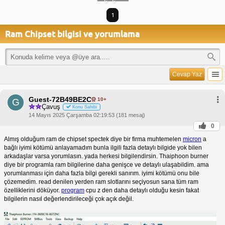
1
Ram Chipset bilgisi ve yorumlama
Cevap Yaz
Guest-72B49BE2C
10+
G
Çavuş
Konu Sahibi
14 Mayıs 2025 Çarşamba 02:19:53 (181 mesaj)
0
Almış olduğum ram de chipset spectek diye bir firma muhtemelen
micron
a
bağlı iyimi kötümü anlayamadım bunla ilgili fazla detaylı bilgide yok bilen
arkadaşlar varsa yorumlasın. yada herkesi bilgilendirsin. Thaiphoon burner
diye bir programla ram bilgilerine daha genişce ve detaylı ulaşabildim. ama
yorumlanması için daha fazla bilgi gerekli sanırım. iyimi kötümü onu bile
çözemedim. read denilen yerden ram slotlarını seçiyosun sana tüm ram
özelliklerini döküyor.
program
cpu z den daha detaylı olduğu kesin fakat
bilgilerin nasıl değerlendirileceği çok açık değil.