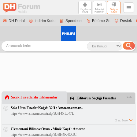
Uygulama
Teknoloji
Giriş ve
ile Aç
Haberleri
Kayıt
DH Portal
İndirim Kodu
Speedtest
Bölüme Git
Destek
Sıcak Fırsatlarda Tıklananlar
Gizle
Editörün Seçtiği Fırsatlar
Solo Ultra Tuvalet Kağıdı 32'li : Amazon.com.tr...
https://www.amazon.com.tr/dp/B0H4NL547L
2 sa. önce
Clementoni Bilim ve Oyun - Minik Kaşif : Amazon...
https://www.amazon.com.tr/dp/B0BH4K4QGC