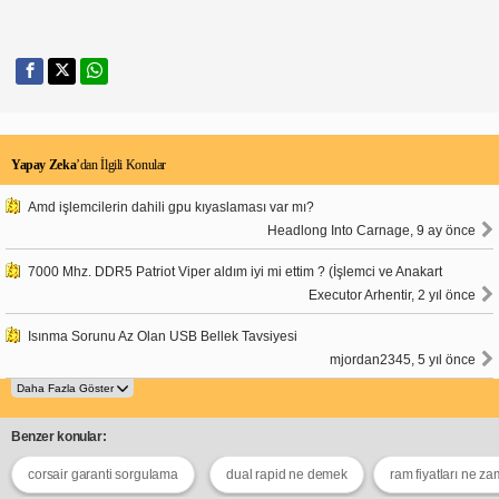
Yapay Zeka
’dan İlgili Konular
Amd işlemcilerin dahili gpu kıyaslaması var mı?
Headlong Into Carnage, 9 ay önce
7000 Mhz. DDR5 Patriot Viper aldım iyi mi ettim ? (İşlemci ve Anakart
Executor Arhentir, 2 yıl önce
Isınma Sorunu Az Olan USB Bellek Tavsiyesi
mjordan2345, 5 yıl önce
Benzer konular:
corsair garanti sorgulama
dual rapid ne demek
ram fiyatları ne z