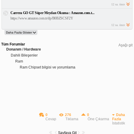
12 sa. önce
Carrera GO GT Süper Meydan Okuma : Amazon.com.t...
https://www.amazon.com.tr/dp/B0BZSCSF2Y
12 sa. önce
Tüm Forumlar
Aşağı git
Donanım / Hardware
Dahili Bileşenler
Ram
Ram Chipset bilgisi ve yorumlama
0
276
0
Daha
Cevap
Tıklama
Öne Çıkarma
Fazla
İstatistik
Sayfaya Git