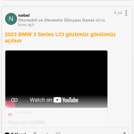
4 yıl
nebel
N
Otomobil ve Otomotiv Dünyası Genel
altına
konu açtı.
2023 BMW 3 Series LCI gözümüz gönlümüz
açılsın
AutoTopNL
youtube
Check out my M340i 
https://youtu.be/PJr4fwbK7fo
