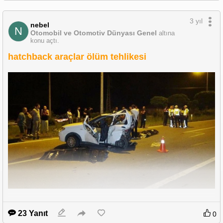
3 yıl
nebel
N
Otomobil ve Otomotiv Dünyası Genel
altına
konu açtı.
hatchback araçlar ölüm tehlikesi
arkadan başka bir otomobilin çarpmasıyla hatchback aracın hali. sonuç 
arkada oturanlar ölmüş. 3 ölü.
23 Yanıt
0