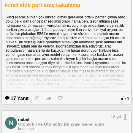
ikinci elde pert araç kakalama
verschiedenen Playlists könnt ihr 
ausreizende Sounds genießen, 
Beschleunigungstests (0-100, 0-200) mit 
ikinci el araç alırken çok dikkatli olmak gerekiyor. ortalık pertten çıkma araç
Startkontrolle, onboard-Kameras und den 
dolu. belki daha önce bahsedilmiş olabilir ama ben, tespit ettiğim şase
numarası kandırmacasını vurgulamak istiyorum. şu anda ikinci elde satılık
hochtourigen Sound der Autos. Exotische 
pertten çıkma araçları 1-2 parça boyalı diye ilan veriyorlar. fiyat uygun. biz
Autos, sportliche Kompaktwagen und 
saflar ise plakadan 5564'e mesaj atıyoruz ve söz konusu plakalı aracın
kraftvolle Limousinen. Wir haben sie alle!

hasarının olmadığını görüyoruz. halbuki size verilen plaka başka bir aracın
plakası. bu sefer işi iyice garantiye almak için adamdan şase numarasını
istiyoruz. adam onu da veriyor. sigortacımızdan rica ediyoruz, araç
FR: A travers les différentes playlists, vous 
sorgulanıyor hasarsız ya da küçük bir iki hasar görünüyor. halbuki bize
pourrez apprécier des bruits 
verilen şase numarası aynı model ve aynı renk sorunsuz başka bir aracın
d’échappements, des tests d’accélérations (0- 
şase numarasıdır. pert aracı satmak isteyen kişi bir başka aracın şase
numarasına nasıl ulaşıyor diye aklınızda bir soru işareti uyanmış olabilir. bu
100, 0-200), des caméras embarquées ainsi 
çok basit. pert aracını satmak isteyen kişi aynı model ve aynı renk aracı
que le son à l’accélération des voitures. Des 
internetten buluyor ve alıcı gibi sorunsuz aracın şase numarasını istiyor ve
voitures de rallyes aux berlines surpuissantes 
soranlara kendi pert aracının şase numarası yerine, sorunsuz aracın şase
numarasını veriyor. biz de tamam deyip adamın aracını almaya gidiyoruz.
en passant par des bolides hors-
araca bakıyoruz ya da baktırıyoruz. sonuç 1-2 parça boya yerine 3-4 parça
norme...nous avons tout ce qu’il vous faut !

boya çıkıyor. adam aracı böyle aldığını diğer boyaları bilmediğini söylüyor.
siz aracın bu durumundan dolayı biraz daha pazarlık yapıp fiyatı
PL: Testujemy i oceniamy samochody - w 
düşürüyorsunuz tabii ki adam sizin verdiğiniz fiyatı kabul ediyor. notere
17 Yanıt
0
gidiyorsunuz, adam notere pert kayıtlı ve pert şase numaralı ruhsatı
naszych playlistach posłuchasz dźwięku 
uzatıyor, ama siz tehlikenin farkında değilsiniz, içiniz rahat çünkü araç,
silników, obejrzysz testy

tramerde temiz gözüküyor ya. parayı veriyorsunuz, imzalar atılıyor ve pert
przyspieszenia (0-100, 0-200) z launch 
kayıtlı bir araca sahip oluyorsunuz. dönen dümeni anlamadan aracınızı
18 yıl
kasko yaptırmak için sevinçle sigortacınıza gidiyorsunuz. sigortacınız size
control, kamerami wewnątrz kabiny i 
nebel
bu aracın pert kayıtlı olduğunu ve sigorta yapılamayacağını söylüyor.
N
wibrującym dźwiękiem każdego

Otomobil ve Otomotiv Dünyası Genel
altına
böylece acı gerçekle karlılaşıyorsunuz.
samochodu. Egzotyczne auta, hothatch, 
konu açtı.