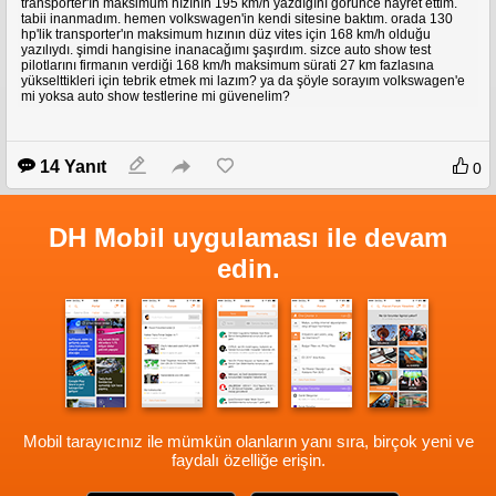
transporter'ın maksimum hızının 195 km/h yazdığını görünce hayret ettim.
tabii inanmadım. hemen volkswagen'in kendi sitesine baktım. orada 130
hp'lik transporter'ın maksimum hızının düz vites için 168 km/h olduğu
yazılıydı. şimdi hangisine inanacağımı şaşırdım. sizce auto show test
pilotlarını firmanın verdiği 168 km/h maksimum sürati 27 km fazlasına
yükselttikleri için tebrik etmek mi lazım? ya da şöyle sorayım volkswagen'e
mi yoksa auto show testlerine mi güvenelim?
14 Yanıt
0
DH Mobil uygulaması ile devam
edin.
Mobil tarayıcınız ile mümkün olanların yanı sıra, birçok yeni ve
faydalı özelliğe erişin.