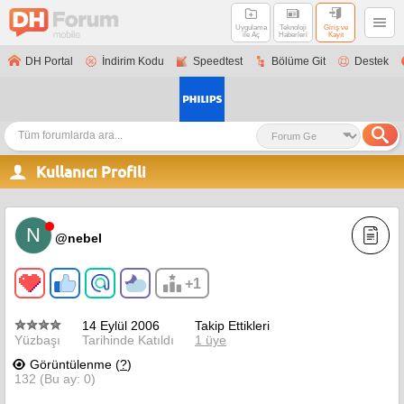
Uygulama
Teknoloji
Giriş ve
ile Aç
Haberleri
Kayıt
DH Portal
İndirim Kodu
Speedtest
Bölüme Git
Destek
Kullanıcı Profili
N
@nebel
+1
14 Eylül 2006
Takip Ettikleri
Yüzbaşı
Tarihinde Katıldı
1 üye
Görüntülenme (
?
)
132 (Bu ay: 0)