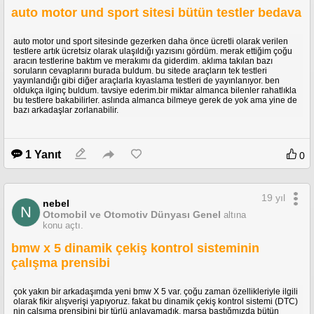
sportowe sedany - znajdziesz je wszystkie 
auto motor und sport sitesi bütün testler bedava
tutaj!

IT: Auto-Top è una società che si occupa di 
auto motor und sport sitesinde gezerken daha önce ücretli olarak verilen
testlere artık ücretsiz olarak ulaşıldığı yazısını gördüm. merak ettiğim çoğu
riprese e test drive. Non siamo interessati a 
aracın testlerine baktım ve merakımı da giderdim. aklıma takılan bazı
macchine che consumano o inquinano poco 
soruların cevaplarını burada buldum. bu sitede araçların tek testleri
(a meno che non siamo veramente veloci). 
yayınlandığı gibi diğer araçlarla kıyaslama testleri de yayınlanıyor. ben
Noi vogliamo sentire scarichi che urlano e 
oldukça ilginç buldum. tavsiye ederim.bir miktar almanca bilenler rahatlıkla
bu testlere bakabilirler. aslında almanca bilmeye gerek de yok ama yine de
turbo che soffiano!! Facciamo recensioni su 
bazı arkadaşlar zorlanabilir.
ogni tipo di auto sportiva. Nelle nostre 
playlist troverai sound di scarichi, riprese 
onboard, test di accelerazione con launch 
control (0-100, 0-200) e il suono unico e 
1 Yanıt
0
riconoscibile di ogni auto. Supersportive, 
hothatches e berline cavallate.. Proviamo di 
tutto!!

19 yıl
nebel
N
Otomobil ve Otomotiv Dünyası Genel
altına
ES: Auto-Top es una empresa de pruebas y 
konu açtı.
grabación de coches sincera. No estamos 
interesados en la ecología. Tubos de escape 
bmw x 5 dinamik çekiş kontrol sisteminin
rugiendo y motores echando humo, es todo 
çalışma prensibi
lo que nos interesa oir! Hacemos reviews de 
todo tipo de coches. En las listas de 
reproducción podéis encontrar desde 
çok yakın bir arkadaşımda yeni bmw X 5 var. çoğu zaman özellikleriyle ilgili
olarak fikir alışverişi yapıyoruz. fakat bu dinamik çekiş kontrol sistemi (DTC)
sonidos del ultramundo hasta tests de 
nin çalşıma prensibini bir türlü anlayamadık. marşa bastığmızda bütün