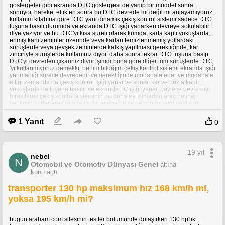
aceleración (0-100, 0-200), cámaras a bordo 
göstergeler gibi ekranda DTC göstergesi de yanıp bir müddet sonra
de los coches, hasta el sonido de aceleración 
sönüyor. hareket ettikten sonra bu DTC devrede mi değil mi anlayamıyoruz.
kullanım kitabına göre DTC yani dinamik çekiş kontrol sistemi sadece DTC
de cada coche. Coches exóticos, coches 
tuşuna basılı durumda ve ekranda DTC ışığı yanarken devreye sokulabilir
compactos, deportivos. Lo tenemos todo!
diye yazıyor ve bu DTC'yi kısa süreli olarak kumda, karla kaplı yokuşlarda,
erimiş karlı zeminler üzerinde veya karları temizlenmemiş yollardaki
sürüşlerde veya gevşek zeminlerde kalkış yapılması gerektiğinde, kar
zinciriyle sürüşlerde kullanınız diyor. daha sonra tekrar DTC tuşuna basıp
DTC'yi devreden çıkarınız diyor. şimdi buna göre diğer tüm sürüşlerde DTC
'yi kullanmıyoruz demekki. benim bildiğim çekiş kontrol sistemi ekranda ışığı
yanmadığı sürece devrededir ve gerektiğinde müdahale eder ve müdahale
ettiği zamanda da çekiş kontrol ışığı yanar ve söner. kar ve buzla kaplı
yokuşlarda da tuşuna basılır ve ekranda TC ışığı yanar, böylece devre dışı
bırakılarak çekiş kontrol sisteminin müdahalesi olmadan araç patinaj
yaptırılıp zorlanarak rampa çıkılır. acaba bu çekiş kontrol işini yanlış mı
yorumluyoruz? bunun doğrusu nedir. yoksa x 5 normal şartlarda bu DTC
(dinamik çekiş kontrolü)'yi kullanmıyor mu? ben x 5'in kullanım kitabının
1 Yanıt
0
türkçeye çevirisinin özellikle bu konuda yanlış yapıldığını düşünüyorum.
19 yıl
nebel
N
Otomobil ve Otomotiv Dünyası Genel
altına
konu açtı.
transporter 130 hp maksimum hız 168 km/h mi,
yoksa 195 km/h mi?
bugün arabam com sitesinin testler bölümünde dolaşırken 130 hp'lik