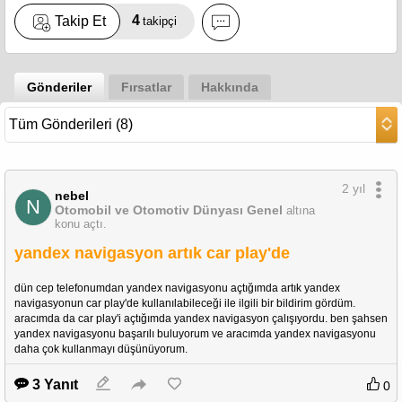
4
Takip Et
takipçi
Gönderiler
Fırsatlar
Hakkında
2 yıl
nebel
N
Otomobil ve Otomotiv Dünyası Genel
altına
konu açtı.
yandex navigasyon artık car play'de
dün cep telefonumdan yandex navigasyonu açtığımda artık yandex 
navigasyonun car play'de kullanılabileceği ile ilgili bir bildirim gördüm. 
aracımda da car play'i açtığımda yandex navigasyon çalışıyordu. ben şahsen 
yandex navigasyonu başarılı buluyorum ve aracımda yandex navigasyonu 
daha çok kullanmayı düşünüyorum. 
3 Yanıt
0