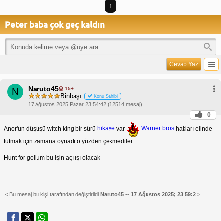
1
Peter baba çok geç kaldın
Cevap Yaz
Naruto45
15+
N
Binbaşı
Konu Sahibi
17 Ağustos 2025 Pazar 23:54:42 (12514 mesaj)
0
Anor'un düşüşü witch king bir sürü
hikaye
var
Warner bros
hakları elinde
tutmak için zamana oynadı o yüzden çekmediler..
Hunt for gollum bu işin açılışı olacak
< Bu mesaj bu kişi tarafından değiştirildi
Naruto45
--
17 Ağustos 2025; 23:59:2
>