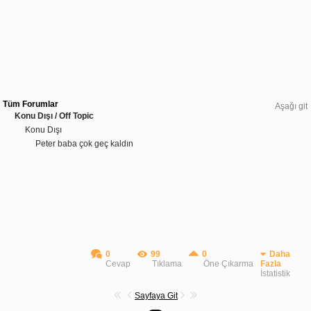
Tüm Forumlar
Aşağı git
Konu Dışı / Off Topic
Konu Dışı
Peter baba çok geç kaldın
0
99
0
Daha
Cevap
Tıklama
Öne Çıkarma
Fazla
İstatistik
Sayfaya Git