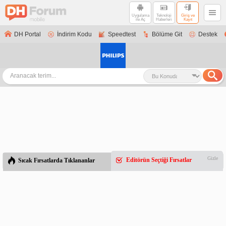
Uygulama
Teknoloji
Giriş ve
ile Aç
Haberleri
Kayıt
DH Portal
İndirim Kodu
Speedtest
Bölüme Git
Destek
Gizle
Editörün Seçtiği Fırsatlar
Sıcak Fırsatlarda Tıklananlar