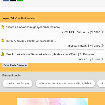
Yapay Zeka
’dan İlgili Konular
akşam kız arkadaşım geliyor bizde kalacak
Guest-DBF37AF64, 12 yıl önce
İlk Kız Arkadaş , Sevgili Olma Aşaması ?
asosyal yaratik, 8 yıl önce
Yeni kız arkadaşım 'Bana arkadaşın gibi davranma' Dedi | 2 . Buluşma
Ares, 15 yıl önce
Benzer konular:
burdur nasıl bir yer
ağrı kesiciden kaç saat sonra alkol içilebilir
did