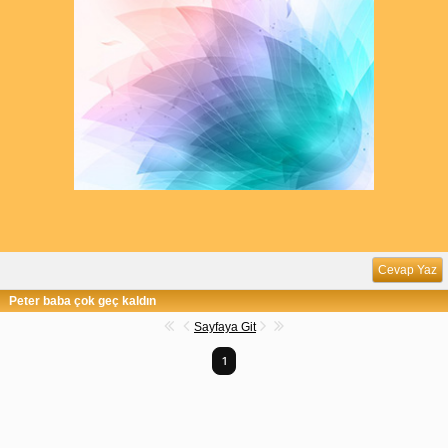
Cevap Yaz
Peter baba çok geç kaldın
Sayfaya Git
1