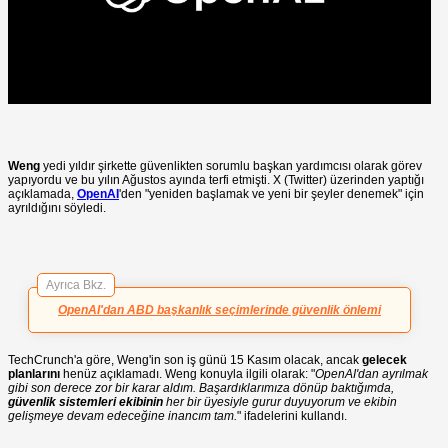
Weng
yedi yıldır şirkette güvenlikten sorumlu başkan yardımcısı olarak görev
yapıyordu ve bu yılın Ağustos ayında terfi etmişti. X (Twitter) üzerinden yaptığı
açıklamada,
OpenAI
'den "yeniden başlamak ve yeni bir şeyler denemek" için
ayrıldığını söyledi.
Ayrıca Bkz.
OpenAI'dan ABD başkanlık seçimlerinde güvenlik önlemi
TechCrunch'a göre, Weng'in son iş günü 15 Kasım olacak, ancak
gelecek
planlarını
henüz açıklamadı. Weng konuyla ilgili olarak: "
OpenAI'dan ayrılmak
gibi son derece zor bir karar aldım. Başardıklarımıza dönüp baktığımda,
güvenlik sistemleri ekibinin
her bir üyesiyle gurur duyuyorum ve ekibin
gelişmeye devam edeceğine inancım tam.
" ifadelerini kullandı.