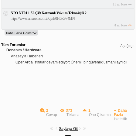
11 sa. önce
NPO NT01 1.5L Çift Katmanlı Vakum Teknolojili 2...
https://www.amazon.com.tr/dp/B0H5R974MN
8 sa. önce
Tüm Forumlar
Aşağı git
Donanım / Hardware
Anasayfa Haberleri
OpenAI'da istifalar devam ediyor: Önemli bir güvenlik uzmanı ayrıldı
2
373
1
Daha
Cevap
Tıklama
Öne Çıkarma
Fazla
İstatistik
Sayfaya Git