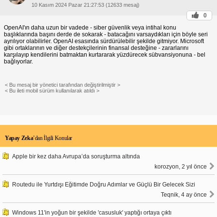
10 Kasım 2024 Pazar 21:27:53 (12633 mesaj)
0
OpenAI'ın daha uzun bir vadede - siber güvenlik veya intihal konu
başlıklarında başını derde de sokarak - batacağını varsaydıkları için böyle seri
ayrılıyor olabilirler. OpenAI esasında sürdürülebilir şekilde gitmiyor. Microsoft
gibi ortaklarının ve diğer destekçilerinin finansal desteğine - zararlarını
karşılayıp kendilerini batmaktan kurtararak yüzdürecek sübvansiyonuna - bel
bağlıyorlar.
< Bu mesaj bir yönetici tarafından değiştirilmiştir >
< Bu ileti mobil sürüm kullanılarak atıldı >
Yapay Zeka
’dan İlgili Konular
Apple bir kez daha Avrupa’da soruşturma altında
korozyon, 2 yıl önce
Routedu ile Yurtdışı Eğitimde Doğru Adımlar ve Güçlü Bir Gelecek Sizi
Teqnik, 4 ay önce
Windows 11'in yoğun bir şekilde 'casusluk' yaptığı ortaya çıktı