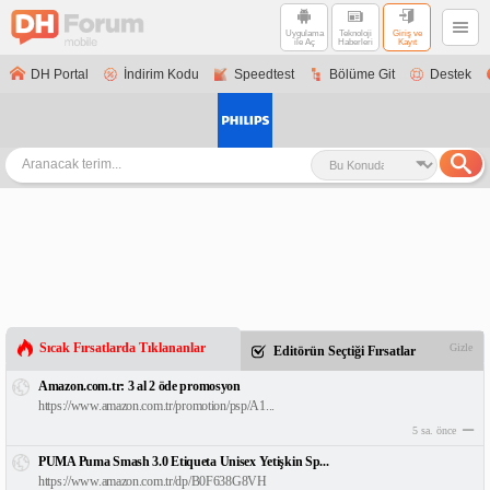
Uygulama
Teknoloji
Giriş ve
ile Aç
Haberleri
Kayıt
DH Portal
İndirim Kodu
Speedtest
Bölüme Git
Destek
Sıcak Fırsatlarda Tıklananlar
Gizle
Editörün Seçtiği Fırsatlar
Amazon.com.tr: 3 al 2 öde promosyon
https://www.amazon.com.tr/promotion/psp/A1...
5 sa. önce
PUMA Puma Smash 3.0 Etiqueta Unisex Yetişkin Sp...
https://www.amazon.com.tr/dp/B0F638G8VH