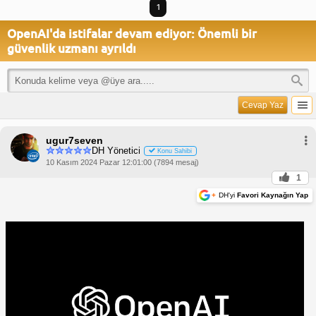
1
OpenAI'da istifalar devam ediyor: Önemli bir
güvenlik uzmanı ayrıldı
Cevap Yaz
ugur7seven
DH Yönetici
Konu Sahibi
10 Kasım 2024 Pazar 12:01:00 (7894 mesaj)
1
+
DH'yi
Favori Kaynağın Yap