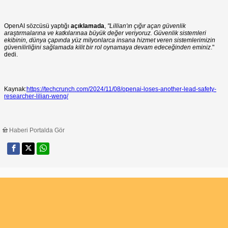
OpenAI sözcüsü yaptığı
açıklamada
,
"Lillian'ın çığır açan güvenlik
araştırmalarına ve katkılarınaa büyük değer veriyoruz. Güvenlik sistemleri
ekibinin, dünya çapında yüz milyonlarca insana hizmet veren sistemlerimizin
güvenilirliğini sağlamada kilit bir rol oynamaya devam edeceğinden eminiz
."
dedi.
Kaynak:
https://techcrunch.com/2024/11/08/openai-loses-another-lead-safety-
researcher-lilian-weng/
Haberi Portalda Gör