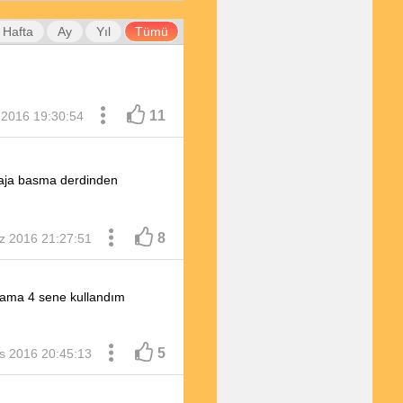
Hafta
Ay
Yıl
Tümü
11
2016 19:30:54
iyaja basma derdinden
8
 2016 21:27:51
 ama 4 sene kullandım
5
s 2016 20:45:13