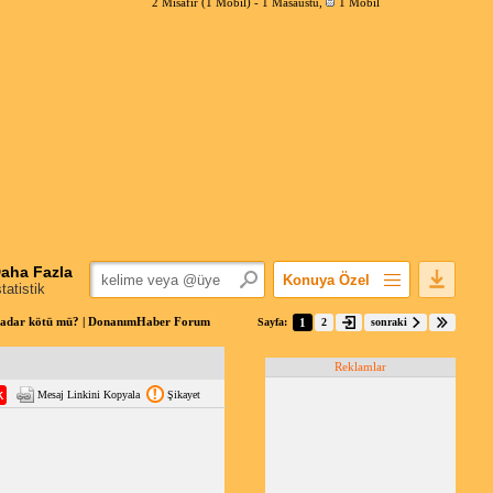
2 Misafir (1 Mobil) -
1 Masaüstü
,
1 Mobil
aha Fazla
Konuya Özel
statistik
Favorilerime Ekle
i kadar kötü mü? | DonanımHaber Forum
Sayfa:
1
2
sonraki
Konuyu Açandan
Reklamlar
Popüler Mesajlar
Mesaj Linkini Kopyala
Şikayet
Linkli Mesajlar
Yazdır
E-Posta Aboneliği
Konuyu Gizle