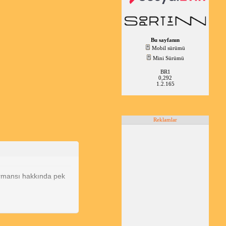
a artan sarsıntı durumu bir
Bu sayfanın
Mobil sürümü
Mini Sürümü
BR1
0,292
1.2.165
Reklamlar
ormansı hakkında pek
 yavaş ve sarsıntılı
ısından da makul