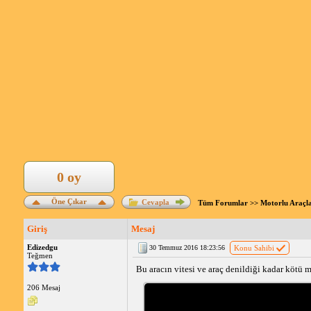
0 oy
Öne Çıkar
Cevapla
Tüm Forumlar
>>
Motorlu Araçl
Giriş
Mesaj
Edizedgu
30 Temmuz 2016 18:23:56
Konu Sahibi
Teğmen
Bu aracın vitesi ve araç denildiği kadar kötü 
206 Mesaj