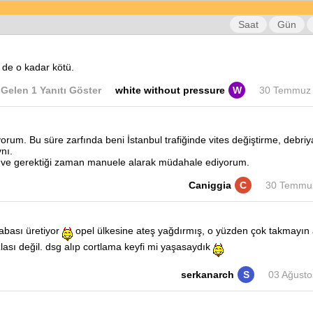
Saat
Gün
 de o kadar kötü.
Gelen 1 Yanıtı Göster
white without pressure
W
30 Temmuz 
orum. Bu süre zarfında beni İstanbul trafiğinde vites değiştirme, debr
nı.
m ve gerektiği zaman manuele alarak müdahale ediyorum.
Caniggia
C
30 Temmuz
abası üretiyor
opel ülkesine ateş yağdırmış, o yüzden çok takmayın
zlası değil. dsg alıp cortlama keyfi mi yaşasaydık
serkanarch
S
03 Ağusto