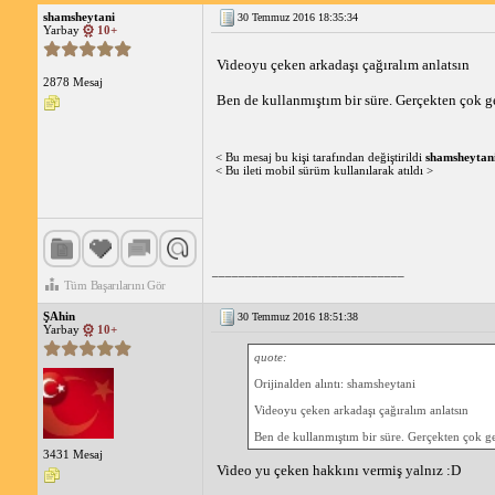
olduğu belirtilmiştir.
shamsheytani
30 Temmuz 2016 18:35:34
Opel Astra H Kasa Otomatik Vites Yorumları:
A
Yarbay
10+
hacmi ve ferah sürüş pozisyonu kullanıcılar taraf
Videoyu çeken arkadaşı çağıralım anlatsın
Astra H Otomatik Şanzıman
2878 Mesaj
Astra H'de kullanılan otomatik şanzıman 4 ileri ve 6 ileri
Ben de kullanmıştım bir süre. Gerçekten çok ge
yeni modellerde yer almaktadır. 6 ileri otomatik şanzım
Opel Astra Otomatik Vites Alınır mı?
Astra H otomatik vitesli model alıp almama kararı, bireyse
< Bu mesaj bu kişi tarafından değiştirildi
shamsheytan
yarı otomatik şanzıman uygun olabilir. Ancak daha fazla g
< Bu ileti mobil sürüm kullanılarak atıldı >
olacaktır.
_____________________________
Tüm Başarılarını Gör
ŞAhin
30 Temmuz 2016 18:51:38
Yarbay
10+
quote:
Orijinalden alıntı: shamsheytani
Videoyu çeken arkadaşı çağıralım anlatsın
Ben de kullanmıştım bir süre. Gerçekten çok ger
3431 Mesaj
Video yu çeken hakkını vermiş yalnız :D