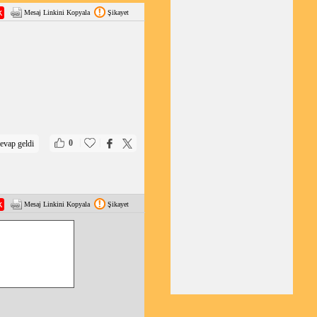
Mesaj Linkini Kopyala
Şikayet
. Ayrıca, geniş iç
n, 6 ileri olanı daha
ta olduğu durumlarda
man daha iyi bir seçim
|
|
0
evap geldi
Mesaj Linkini Kopyala
Şikayet