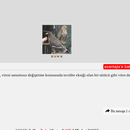
H A W K
itesi sarsıntısız değiştirme konusunda tecrübe eksiği olan bir sürücü gibi vites değ
Bu mesaja 1 c