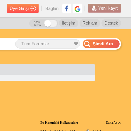
Yeni Kayıt
Üye Girişi
Bağlan
Koyu
İletişim
Reklam
Destek
Tema
Tüm Forumlar
Şimdi Ara
Bu Konudaki Kullanıcılar:
Daha Az