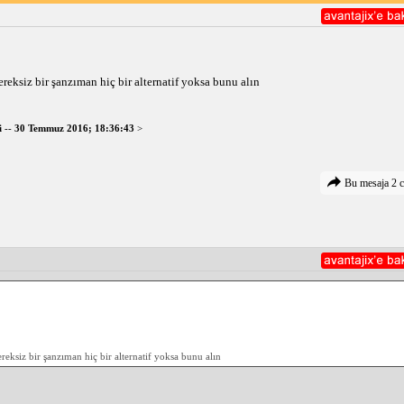
stra H'nin otomatik vitesli versiyonunun kasa yapısı sağlam ve güvenlidir
ından olumlu karşılanmıştır.
 seçenekleri ile sunulmuştur. 4 ileri olanı eski model araçlarda bulunurke
reksiz bir şanzıman hiç bir alternatif yoksa bunu alın
an, daha yumuşak ve verimli vites geçişleri sunmaktadır.
l ihtiyaçlarınıza ve tercihlerinize bağlıdır. Şehir içi sürüşlerin ağırlık
i
--
30 Temmuz 2016; 18:36:43
>
üç ve verimlilik istiyorsanız 1.6 litrelik motor ve 6 ileri otomatik şanzı
Bu mesaja 2 c
eksiz bir şanzıman hiç bir alternatif yoksa bunu alın