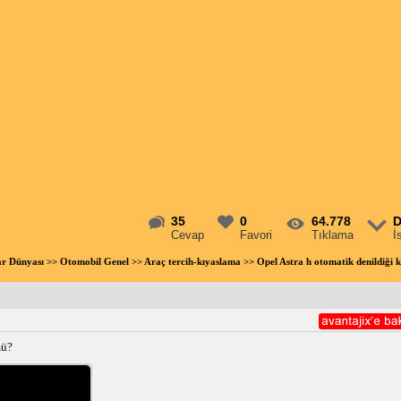
35
0
64.778
D
Cevap
Favori
Tıklama
İ
ar Dünyası
>>
Otomobil Genel
>>
Araç tercih-kıyaslama
>> Opel Astra h otomatik denildiğ
mü?