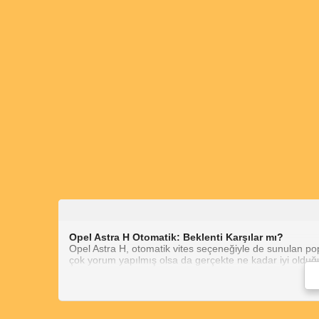
kanaattir kendi aracim 60.000 km ye yaklaştı sorun yok)
Birde bu tur şanzımana sahip araçlarda belli periyotlarda şan
nebze daha dusurulebilmekteymis (ustalarin yalancısıyim su 
NOT:Bu şanzımanı tercih etmeyi düşünen arkadaşlar mutlaka tes
Opel Astra H Otomatik: Beklenti Karşılar mı?
Opel Astra H, otomatik vites seçeneğiyle de sunulan p
çok yorum yapılmış olsa da gerçekte ne kadar iyi olduğu
Opel Astra Otomatik Vites Yorumları
Opel Astra Yarı Otomatik Vites Yorumları:
Astra
tepki vermesi nedeniyle eleştirilmiştir. Ancak diğer
Opel Astra 1.6 Otomatik Yorumları:
1.6 litrelik