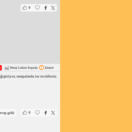
|
|
0
Mesaj Linkini Kopyala
Şikayet
iştiriyor, rampalarda ise tecrübesiz
|
|
0
evap geldi