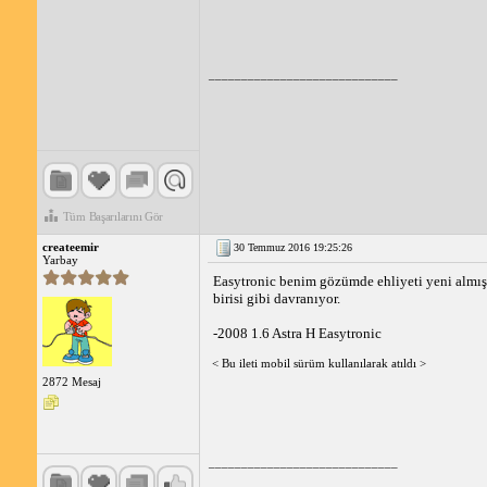
_____________________________
Tüm Başarılarını Gör
createemir
30 Temmuz 2016 19:25:26
Yarbay
Easytronic benim gözümde ehliyeti yeni almış, v
birisi gibi davranıyor.
-2008 1.6 Astra H Easytronic
< Bu ileti mobil sürüm kullanılarak atıldı >
2872 Mesaj
_____________________________