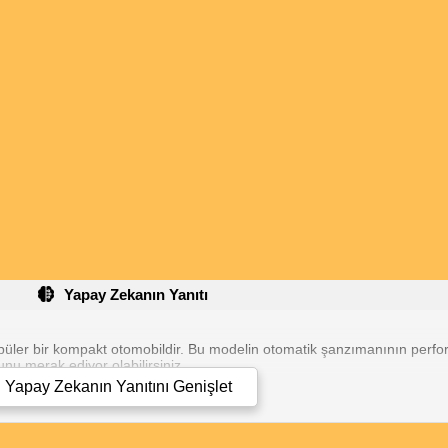
zıman kalibrasyonu yapılmalıdır bu kalibrasyon işlemi sayesinde zamanl
ana kadar bu işlemi yaptirmadim)
t sürüşü yapıp kendi kararlarını kendileri versinler.
Yapay Zekanın Yanıtı
opüler bir kompakt otomobildir. Bu modelin otomatik şanzımanının perf
nu merak ediyor olabilirsiniz.
Yapay Zekanın Yanıtını
Genişlet
 H'nin yarı otomatik şanzımanı (Easytronic), bazı kullanıcılar tarafından
leri, şehir içi sürüşler için uygun bulmuştur.
 motora sahip Astra H otomatik, yeterli güç sunduğu ve yakıt tüketimi aç