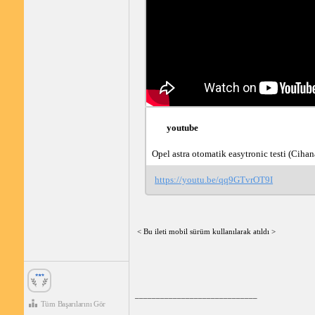
youtube
Opel astra otomatik easytronic testi (Cihan
https://youtu.be/qq9GTvrOT9I
< Bu ileti mobil sürüm kullanılarak atıldı >
_____________________________
Tüm Başarılarını Gör