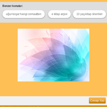
Benzer konular:
uğur koşar hangi cemaatten
e kitap arşivi
13 yaş kitap önerileri
Cevap Yaz