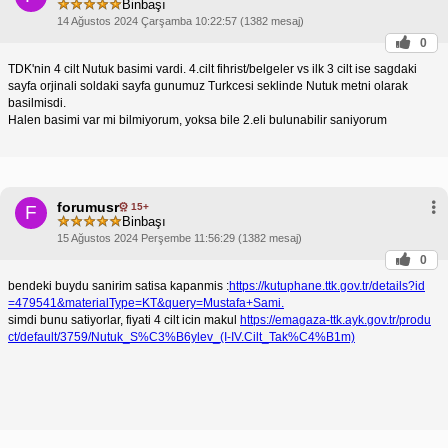
Binbaşı
14 Ağustos 2024 Çarşamba 10:22:57 (1382 mesaj)
0
TDK'nin 4 cilt Nutuk basimi vardi. 4.cilt fihrist/belgeler vs ilk 3 cilt ise sagdaki
sayfa orjinali soldaki sayfa gunumuz Turkcesi seklinde Nutuk metni olarak
basilmisdi.
Halen basimi var mi bilmiyorum, yoksa bile 2.eli bulunabilir saniyorum
forumusr
15+
F
Binbaşı
15 Ağustos 2024 Perşembe 11:56:29 (1382 mesaj)
0
bendeki buydu sanirim satisa kapanmis :
https://kutuphane.ttk.gov.tr/details?id
=479541&materialType=KT&query=Mustafa+Sami.
simdi bunu satiyorlar, fiyati 4 cilt icin makul
https://emagaza-ttk.ayk.gov.tr/produ
ct/default/3759/Nutuk_S%C3%B6ylev_(I-IV.Cilt_Tak%C4%B1m)