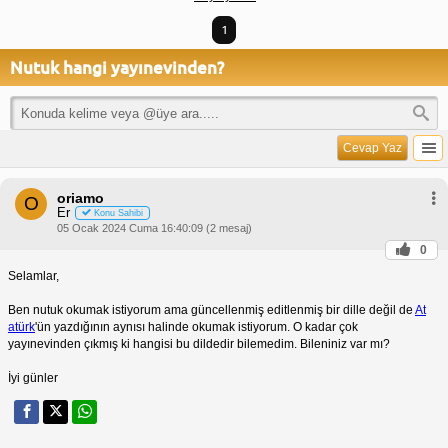
1
Nutuk hangi yayınevinden?
Cevap Yaz
oriamo
O
Er
Konu Sahibi
05 Ocak 2024 Cuma 16:40:09 (2 mesaj)
0
Selamlar,
Ben nutuk okumak istiyorum ama güncellenmiş editlenmiş bir dille değil de
At
atürk
'ün yazdığının aynısı halinde okumak istiyorum. O kadar çok
yayınevinden çıkmış ki hangisi bu dildedir bilemedim. Bileniniz var mı?
İyi günler