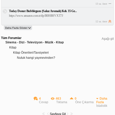
13 sa. önce
Today Donut Bubblegum (Sakız Aromalı) Kek 35 Gr...
https://www.amazon.com.tr/dp/B0H8HVXT7J
12 sa. önce
Tüm Forumlar
Aşağı git
Sinema - Dizi - Televizyon - Müzik - Kitap
Kitap
Kitap Önerileri/Tavsiyeleri
Nutuk hangi yayınevinden?
4
463
0
Daha
Cevap
Tıklama
Öne Çıkarma
Fazla
İstatistik
Sayfaya Git