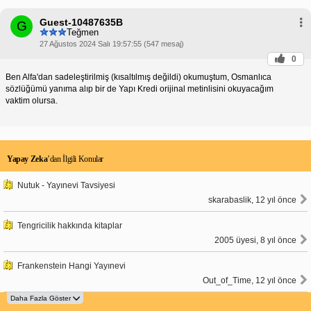
Guest-10487635B
G
Teğmen
27 Ağustos 2024 Salı 19:57:55 (547 mesaj)
0
Ben Alfa'dan sadeleştirilmiş (kısaltılmış değildi) okumuştum, Osmanlıca
sözlüğümü yanıma alıp bir de Yapı Kredi orijinal metinlisini okuyacağım
vaktim olursa.
Yapay Zeka
’dan İlgili Konular
Nutuk - Yayınevi Tavsiyesi
skarabaslik, 12 yıl önce
Tengricilik hakkında kitaplar
2005 üyesi, 8 yıl önce
Frankenstein Hangi Yayınevi
Out_of_Time, 12 yıl önce