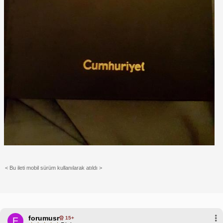
< Bu ileti mobil sürüm kullanılarak atıldı >
forumusr
15+
F