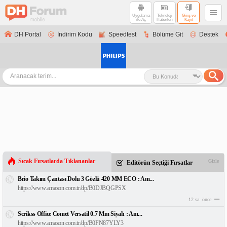
Uygulama
Teknoloji
Giriş ve
ile Aç
Haberleri
Kayıt
DH Portal
İndirim Kodu
Speedtest
Bölüme Git
Destek
Sıcak Fırsatlarda Tıklananlar
Gizle
Editörün Seçtiği Fırsatlar
Brio Takım Çantası Dolu 3 Gözlü 420 MM ECO : Am...
https://www.amazon.com.tr/dp/B0DJBQGPSX
12 sa. önce
Scrikss Office Comet Versatil 0.7 Mm Siyah : Am...
https://www.amazon.com.tr/dp/B0FN87YLY3