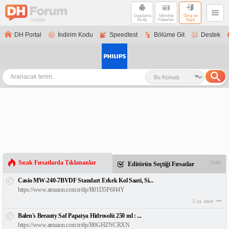
Uygulama
Teknoloji
Giriş ve
ile Aç
Haberleri
Kayıt
DH Portal
İndirim Kodu
Speedtest
Bölüme Git
Destek
Sıcak Fırsatlarda Tıklananlar
Gizle
Editörün Seçtiği Fırsatlar
Casio MW-240-7BVDF Standart Erkek Kol Saati, Si...
https://www.amazon.com.tr/dp/B01D5P6H4Y
5 sa. önce
Balen's Beeauty Saf Papatya Hidrosolü 250 ml : ...
https://www.amazon.com.tr/dp/B0GHZNCRXN