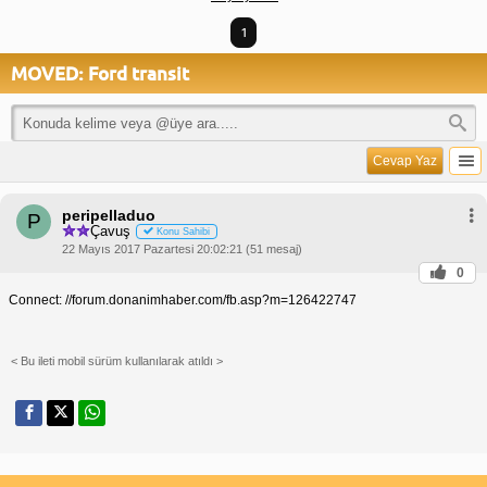
1
MOVED: Ford transit
Cevap Yaz
peripelladuo
P
Çavuş
Konu Sahibi
22 Mayıs 2017 Pazartesi 20:02:21 (51 mesaj)
0
Connect: //forum.donanimhaber.com/fb.asp?m=126422747
< Bu ileti mobil sürüm kullanılarak atıldı >