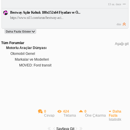
13 sa. önce
Bestway Açılır Koltuk 188x152x64 Fiyatları ve Ö...
https://www.n11.com/urun/bestway-aci...
dün
Tüm Forumlar
Aşağı git
Motorlu Araçlar Dünyası
Otomobil Genel
Markalar ve Modelleri
MOVED: Ford transit
0
424
0
Daha
Cevap
Tıklama
Öne Çıkarma
Fazla
İstatistik
Sayfaya Git