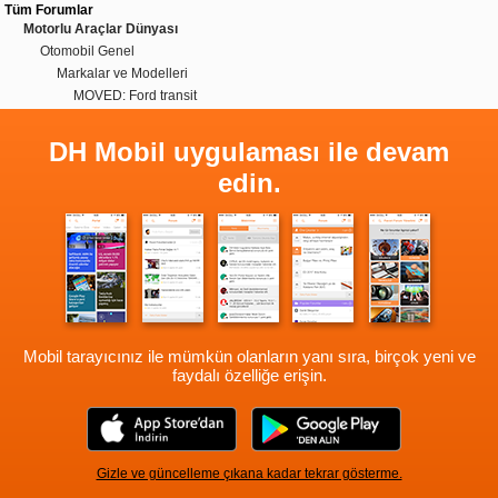
Tüm Forumlar
Motorlu Araçlar Dünyası
Otomobil Genel
Markalar ve Modelleri
MOVED: Ford transit
DH Mobil uygulaması ile devam
edin.
Mobil tarayıcınız ile mümkün olanların yanı sıra, birçok yeni ve
faydalı özelliğe erişin.
Gizle ve güncelleme çıkana kadar tekrar gösterme.