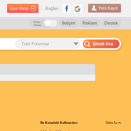
Yeni Kayıt
Üye Girişi
Bağlan
Koyu
İletişim
Reklam
Destek
Tema
Tüm Forumlar
Şimdi Ara
Bu Konudaki Kullanıcılar:
Daha Az