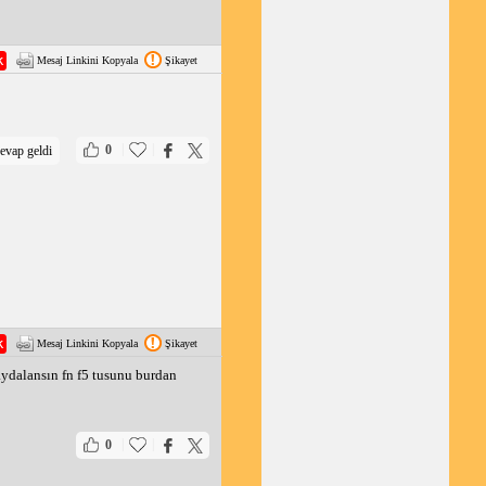
Mesaj Linkini Kopyala
Şikayet
|
|
0
evap geldi
Mesaj Linkini Kopyala
Şikayet
ydalansın fn f5 tusunu burdan
|
|
0