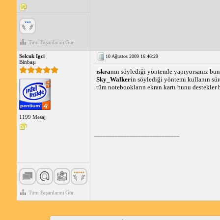
Tüm Başarılarını Gör
Selcuk Igci
10 Ağustos 2009 16:46:29
Binbaşı
ıskra
nın söylediği yöntemle yapıyorsanız bunu
Sky_Walker
in söylediği yöntemi kullanın sür
tüm notebookların ekran kartı bunu destekler 
1199 Mesaj
_____________________________
Tüm Başarılarını Gör