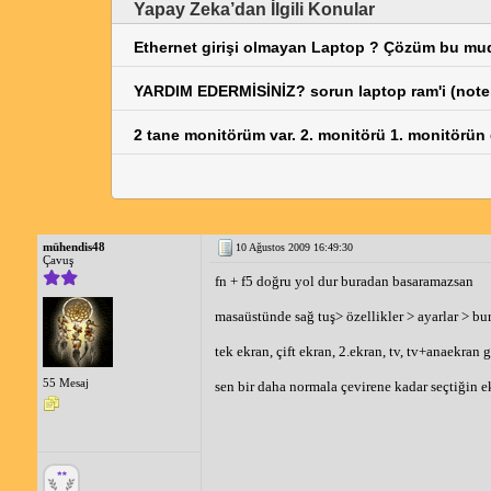
Yapay Zeka’dan İlgili Konular
Ethernet girişi olmayan Laptop ? Çözüm bu mu
YARDIM EDERMİSİNİZ? sorun laptop ram'i (not
2 tane monitörüm var. 2. monitörü 1. monitörü
mühendis48
10 Ağustos 2009 16:49:30
Çavuş
fn + f5 doğru yol dur buradan basaramazsan
masaüstünde sağ tuş> özellikler > ayarlar > bu
tek ekran, çift ekran, 2.ekran, tv, tv+anaekran 
55 Mesaj
sen bir daha normala çevirene kadar seçtiğin ek
_____________________________