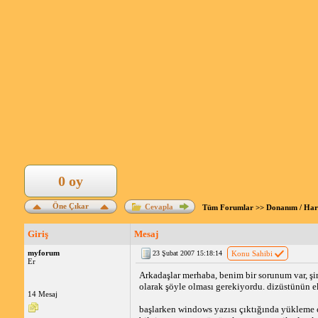
0 oy
Öne Çıkar
Cevapla
Tüm Forumlar
>>
Donanım / Ha
Giriş
Mesaj
myforum
23 Şubat 2007 15:18:14
Konu Sahibi
Er
Arkadaşlar merhaba, benim bir sorunum var, ş
olarak şöyle olması gerekiyordu. dizüstünün 
14 Mesaj
başlarken windows yazısı çıktığında yükleme