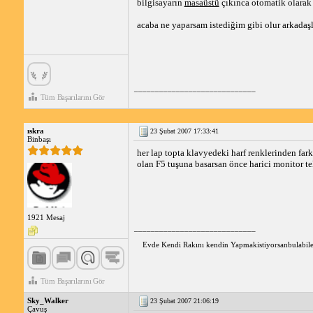
bilgisayarın
masaüstü
çıkınca otomatik olarak 
acaba ne yaparsam istediğim gibi olur arkadaş
_____________________________
Tüm Başarılarını Gör
ıskra
23 Şubat 2007 17:33:41
Binbaşı
her lap topta klavyedeki harf renklerinden far
olan F5 tuşuna basarsan önce harici monitor te
1921 Mesaj
_____________________________
Evde Kendi Rakını kendin Yapmakistiyorsanbulabilec
Tüm Başarılarını Gör
Sky_Walker
23 Şubat 2007 21:06:19
Çavuş