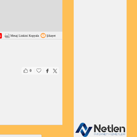
Mesaj Linkini Kopyala
Şikayet
|
|
0