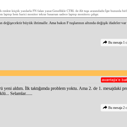
lı renkte küçük yazılarla FN falan yazar.Genellikle CTRL ile Alt tuşu arasındadır.İşte bununla bi
em laptop hem harici monitor tekrar basarsan sadece laptop monitoru çalışır.
 değişecektir büyük ihtimalle. Ama bakın F tuşlarının altında değişik ifadeler var
Bu mesaja 1 c
ü yeni aldım. İlk taktığımda problem yoktu. Ama 2. de 1. mesajdaki pr
ü... Selamlar......
Bu mesaja 2 c