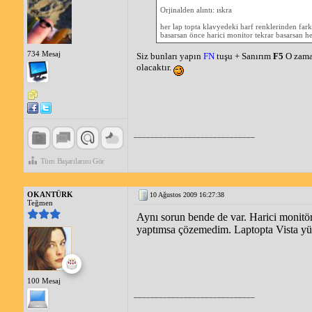
Orjinalden alıntı: ıskra
her lap topta klavyedeki harf renklerinden fark
basarsan önce harici monitor tekrar basarsan h
734 Mesaj
Siz bunları yapın
FN
tuşu + Sanırım
F5
O zaman
olacaktır.
_____________________________
Tüm Başarılarını Gör
OKANTÜRK
10 Ağustos 2009 16:27:38
Teğmen
Aynı sorun bende de var. Harici monitör
yaptımsa çözemedim. Laptopta Vista yükl
100 Mesaj
_____________________________