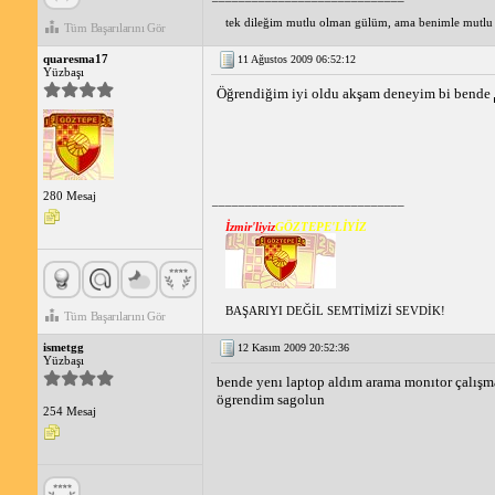
tek dileğim mutlu olman gülüm, ama benimle mutlu o
Tüm Başarılarını Gör
quaresma17
11 Ağustos 2009 06:52:12
Yüzbaşı
Öğrendiğim iyi oldu akşam deneyim bi bende
280 Mesaj
_____________________________
İzmir'liyiz
GÖZTEPE'LİYİZ
BAŞARIYI DEĞİL SEMTİMİZİ SEVDİK!
Tüm Başarılarını Gör
ismetgg
12 Kasım 2009 20:52:36
Yüzbaşı
bende yenı laptop aldım arama monıtor çalışm
ögrendim sagolun
254 Mesaj