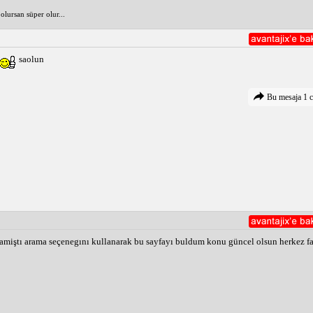
lursan süper olur...
saolun
Bu mesaja 1 c
amiştı arama seçenegını kullanarak bu sayfayı buldum konu güncel olsun herkez fa