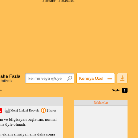
2 Misafir -
2 Masaüstü
aha Fazla
Konuya Özel
statistik
Favorilerime Ekle
m
Sayfa:
1
Konuyu Açandan
Reklamlar
Popüler Mesajlar
Mesaj Linkini Kopyala
Şikayet
Linkli Mesajlar
m ve bilgisayarı başlattım, normal
Yazdır
ama öyle olmadı;
E-Posta Aboneliği
n ekranı simsiyah ama daha sonra
Konuyu Gizle