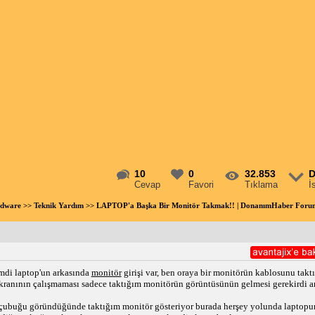
10
0
32.853
D
Cevap
Favori
Tıklama
İ
rdware
>>
Teknik Yardım
>> LAPTOP'a Başka Bir Monitör Takmak!! | DonanımHaber Foru
imdi laptop'un arkasında
monitör
girişi var, ben oraya bir monitörün kablosunu taktı
ekranının çalışmaması sadece taktığım monitörün görüntüsünün gelmesi gerekirdi 
 çubuğu göründüğünde taktığım monitör gösteriyor burada herşey yolunda laptopu