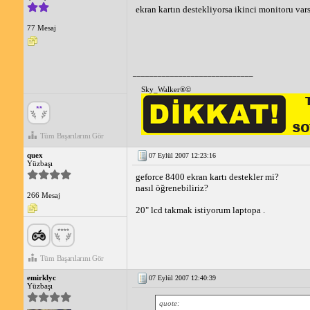
ekran kartın destekliyorsa ikinci monitoru vars
77 Mesaj
_____________________________
Sky_Walker®©
Tüm Başarılarını Gör
quex
07 Eylül 2007 12:23:16
Yüzbaşı
geforce 8400 ekran kartı destekler mi?
nasıl öğrenebiliriz?
266 Mesaj
20" lcd takmak istiyorum laptopa .
Tüm Başarılarını Gör
emirklyc
07 Eylül 2007 12:40:39
Yüzbaşı
quote: