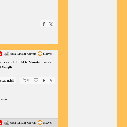
Mesaj Linkini Kopyala
Şikayet
şte bununla birlikte Monitor ikonu
çalışır.
|
|
0
evap geldi
d.com
Mesaj Linkini Kopyala
Şikayet