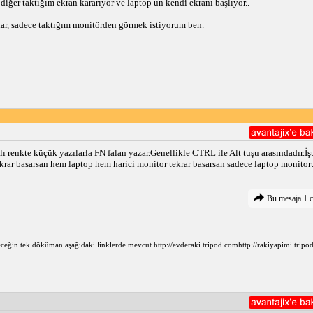
diğer taktığım ekran kararıyor ve laptop un kendi ekranı başlıyor..
lar, sadece taktığım monitörden görmek istiyorum ben.
klı renkte küçük yazılarla FN falan yazar.Genellikle CTRL ile Alt tuşu arasındadır.İ
krar basarsan hem laptop hem harici monitor tekrar basarsan sadece laptop monitoru 
Bu mesaja 1 c
eğin tek döküman aşağıdaki linklerde mevcut.http://evderaki.tripod.comhttp://rakiyapimi.tripo