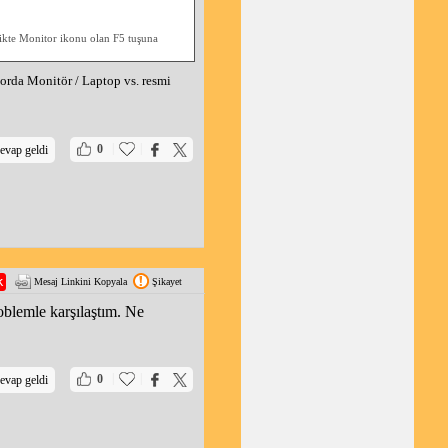
rlikte Monitor ikonu olan F5 tuşuna
 orda Monitör / Laptop vs. resmi
|
|
0
evap geldi
Mesaj Linkini Kopyala
Şikayet
oblemle karşılaştım. Ne
|
|
0
evap geldi