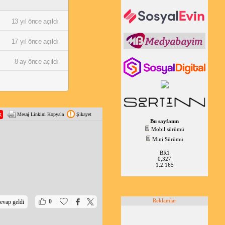
13 yıl önce açıldı
17 yıl önce açıldı
8 ay önce açıldı
Mesaj Linkini Kopyala
Şikayet
Bu sayfanın
Mobil sürümü
Mini Sürümü
BR1
0,327
1.2.165
|
|
Reklamlar
0
evap geldi