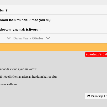
dur ?
ebook bölümünde kimse yok :S)
n devamı yapmak istiyorum
Daha Fazla Göster
radanda ekran ayarları vardır
gibi özellikleri ayarlarsan herdaim kalıcı olur
ranı kullanır.
Bu mesaja 1 c