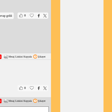
|
|
0
evap geldi
Mesaj Linkini Kopyala
Şikayet
|
|
0
Mesaj Linkini Kopyala
Şikayet