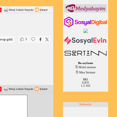
Mesaj Linkini Kopyala
Şikayet
|
|
5
evap geldi
Bu sayfanın
Mobil sürümü
Mini Sürümü
BR1
0,835
1.2.165
Mesaj Linkini Kopyala
Şikayet
Reklamlar