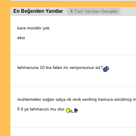
En Beğenilen Yanıtlar
Tüm Yanıtları Genişlet
kare monitör yok
eksi
lahmacuna 10 lira falan mı veriyorsunuz siz?
muhtemelen soğan salça vb renk verilmiş hamura sürülmüş m
5 tl ye lahmacun mu olur