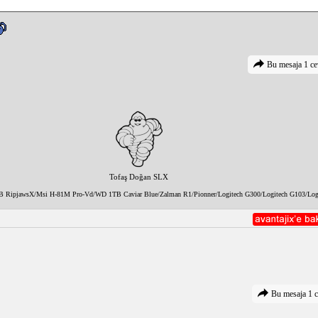
Bu mesaja 1 ce
Tofaş Doğan SLX
8GB RipjawsX/Msi H-81M Pro-Vd/WD 1TB Caviar Blue/Zalman R1/Pionner/Logitech G300/Logitech G103/Log
Bu mesaja 1 c