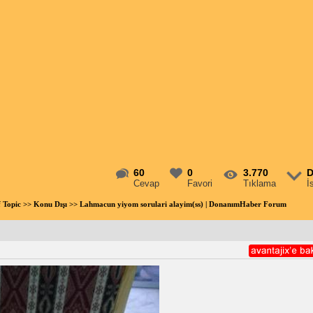
60
0
3.770
D
Cevap
Favori
Tıklama
İ
f Topic
>>
Konu Dışı
>> Lahmacun yiyom sorulari alayim(ss) | DonanımHaber Forum