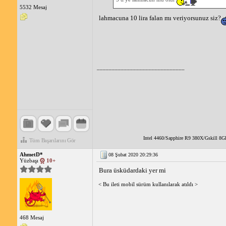
5532 Mesaj
lahmacuna 10 lira falan mı veriyorsunuz siz?
_____________________________
Intel 4460/Sapphire R9 380X/Gskill 
Tüm Başarılarını Gör
AhmetD*
08 Şubat 2020 20:29:36
Yüzbaşı
10+
Bura üsküdardaki yer mi
< Bu ileti mobil sürüm kullanılarak atıldı >
468 Mesaj