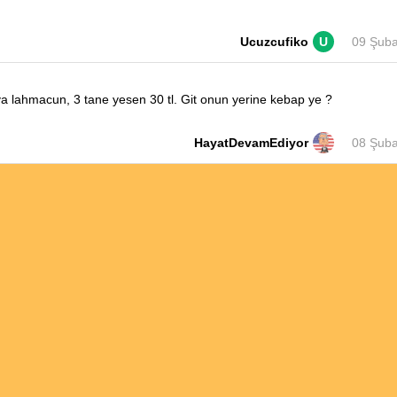
Ucuzcufiko
U
09 Şuba
ya lahmacun, 3 tane yesen 30 tl. Git onun yerine kebap ye ?
HayatDevamEdiyor
08 Şuba