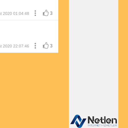
3
t 2020 01:04:48
3
t 2020 22:07:46