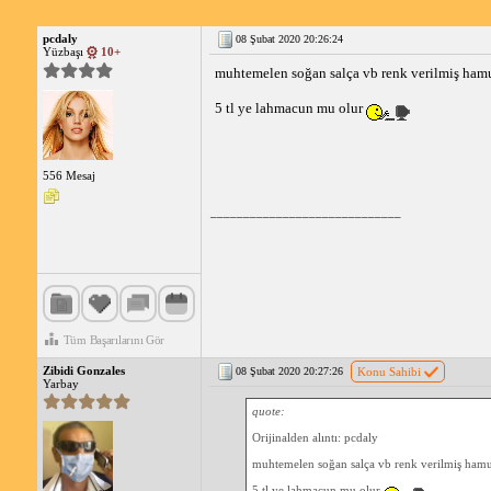
pcdaly
08 Şubat 2020 20:26:24
Yüzbaşı
10+
muhtemelen soğan salça vb renk verilmiş ham
5 tl ye lahmacun mu olur
556 Mesaj
_____________________________
Tüm Başarılarını Gör
Zibidi Gonzales
08 Şubat 2020 20:27:26
Konu Sahibi
Yarbay
quote:
Orijinalden alıntı: pcdaly
muhtemelen soğan salça vb renk verilmiş ham
5 tl ye lahmacun mu olur