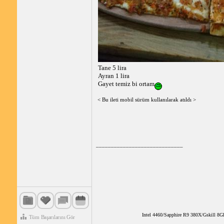
Tane 5 lira
Ayran 1 lira
Gayet temiz bi ortam
< Bu ileti mobil sürüm kullanılarak atıldı >
_____________________________
Intel 4460/Sapphire R9 380X/Gskill 
Tüm Başarılarını Gör