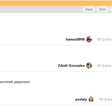
Saat
Gün
hamza5806
08 Şubat
Zibidi Gonzales
08 Şubat
ercimek yiyiyorsun.
pcdaly
08 Şuba