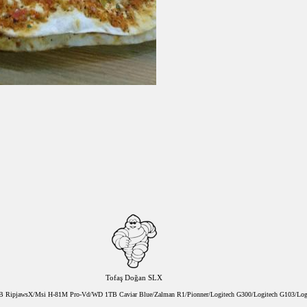
Tofaş Doğan SLX
8GB RipjawsX/Msi H-81M Pro-Vd/WD 1TB Caviar Blue/Zalman R1/Pionner/Logitech G300/Logitech G103/Log