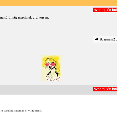
ura sürülmüş mercimek yiyiyorsun.
Bu mesaja 2 c
ura sürülmüş mercimek yiyiyorsun.