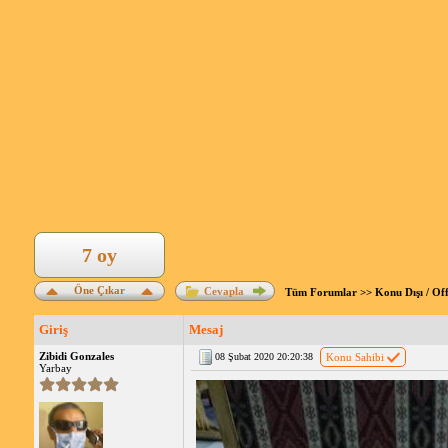
7 oy
Öne Çıkar
Cevapla
Tüm Forumlar
>>
Konu Dışı / Of
Giriş
Mesaj
Zibidi Gonzales
08 Şubat 2020 20:20:38
Konu Sahibi
Yarbay