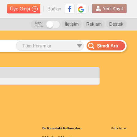
Yeni Kayıt
Üye Girişi
Bağlan
Koyu
İletişim
Reklam
Destek
Tema
Tüm Forumlar
Şimdi Ara
Bu Konudaki Kullanıcılar:
Daha Az