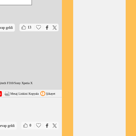
|
|
13
vap geldi
itech F310/Sony Xperia X
Mesaj Linkini Kopyala
Şikayet
|
|
0
evap geldi