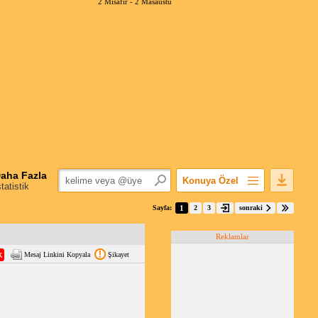
2 Misafir -
2 Masaüstü
aha Fazla
Konuya Özel
statistik
Favorilerime Ekle
Sayfa:
1
2
3
sonraki
Konuyu Açandan
Reklamlar
Popüler Mesajlar
Mesaj Linkini Kopyala
Şikayet
Linkli Mesajlar
Yazdır
E-Posta Aboneliği
Konuyu Gizle