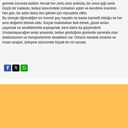
gelmek zorunda kaldım. Ancak her zorlu anın ardında, bir umut ışığı vardı.
Güçlü bir iradeyle, tedavi sürecindeki zorlukları aştım ve kendime inandım.
Her gün, bir adım daha ileri gitmek için mücadele ettim.
Bu süreçte öğrendiğim en önemli şey, hayatın ne kadar kıymetli olduğu ve her
anın değerini bilmek oldu. Küçük mutlulukları fark etmek, güzel anları
yaşamak ve sevdiklerimle paylaşmak, beni daha da güçlendirdi.
Unutamayacağım anlar arasında, tedavi gördüğüm günlerde yanımda olan
doktorlarımın ve hemşirelerimin destekleri var. Onların mesleki özverisi ve
insan sevgisi, iyileşme sürecimde büyük bir rol oynadı.