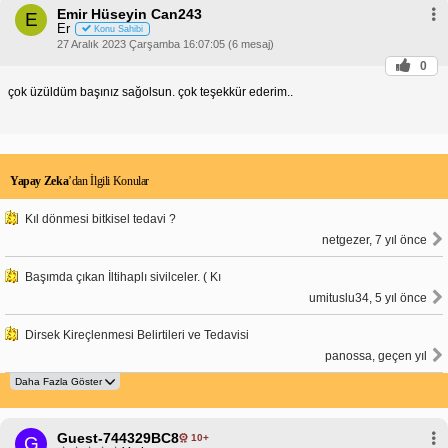
Emir Hüseyin Can243
E
Er
Konu Sahibi
27 Aralık 2023 Çarşamba 16:07:05 (6 mesaj)
0
çok üzüldüm başınız sağolsun. çok teşekkür ederim..
Yapay Zeka
’dan İlgili Konular
Kıl dönmesi bitkisel tedavi ?
netgezer, 7 yıl önce
Başımda çıkan İltihaplı sivilceler. ( Kı
umituslu34, 5 yıl önce
Dirsek Kireçlenmesi Belirtileri ve Tedavisi
panossa, geçen yıl
Guest-744329BC8
10+
G