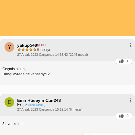
yakup548
10+
Y
Binbaşı
27 Aralık 2023 Çarşamba 14:53:43 (2245 mesaj)
1
Geçmiş olsun,
Hangi evrede ne kanseriydi?
Emir Hüseyin Can243
E
Er
Konu Sahibi
27 Aralık 2023 Çarşamba 15:19:14 (6 mesaj)
0
3 evre kolon