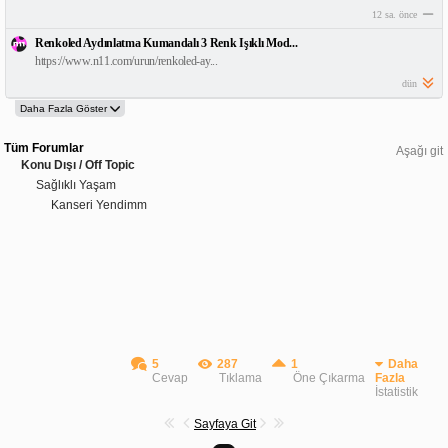
12 sa. önce
Renkoled Aydınlatma Kumandalı 3 Renk Işıklı Mod...
https://www.n11.com/urun/renkoled-ay...
dün
Tüm Forumlar
Aşağı git
Konu Dışı / Off Topic
Sağlıklı Yaşam
Kanseri Yendimm
5
287
1
Daha
Cevap
Tıklama
Öne Çıkarma
Fazla
İstatistik
Sayfaya Git