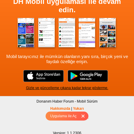
DH Mobil uygulaması ile devam
edin.
Mobil tarayıcınız ile mümkün olanların yanı sıra, birçok yeni ve
faydalı özelliğe erişin.
Gizle ve güncelleme çıkana kadar tekrar gösterme.
Donanım Haber Forum - Mobil Sürüm
Hakkımızda
|
Yukarı
Uygulama ile Aç
Tam sürüm için Tıklayınız
Version: 1.1.2306