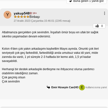
Buna gelen
1 yanıtı gör.
yakup548
10+
Y
Binbaşı
27 Aralık 2023 Çarşamba 15:46:01 (2245 mesaj)
0
Atlatmanıza gerçekten çok sevindim. İnşallah ömür boyu en ufak bir sağlık
sıkıntısı yaşamadan devam edersiniz.
Kolon 4'den çok yakın arkadaşımı kaybettim Mayıs ayında. Onunki çok ileri
seviyeydi çok geç farkedildi, farkedildiği anda umutsuz vaka idi yani, mide
zarında da vardı, 1 yıl süreyle 2-3 haftada bir kemo aldı, 1,5 yıl kadar
savaşabildi.
Herhangi bir destek arkadaşlık dertleşme ne ihtiyacınız olursa yardımcı
olabilirim istediğiniz zaman.
Çok geçmiş olsun
Çok sevindim
E
Emir Hüseyin Can243
kullanıcısına yanıt