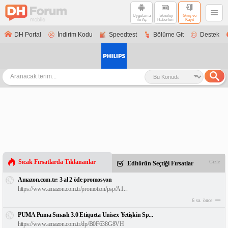
Uygulama
Teknoloji
Giriş ve
ile Aç
Haberleri
Kayıt
DH Portal
İndirim Kodu
Speedtest
Bölüme Git
Destek
Sıcak Fırsatlarda Tıklananlar
Gizle
Editörün Seçtiği Fırsatlar
Amazon.com.tr: 3 al 2 öde promosyon
https://www.amazon.com.tr/promotion/psp/A1...
6 sa. önce
PUMA Puma Smash 3.0 Etiqueta Unisex Yetişkin Sp...
https://www.amazon.com.tr/dp/B0F638G8VH