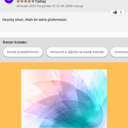
Yarbay
28 Aralık 2023 Perşembe 07:31:54 (4580 mesaj)
1
Geçmiş olsun, Allah bir daha göstermesin.
Benzer konular:
kronik prostatit forum
kenacort-a ağızda ne kadar kalmalı
momesali