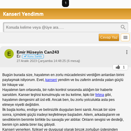
1
Kanseri Yendimm
Cevap Yaz
Emir Hüseyin Can243
E
Er
Konu Sahibi
27 Aralık 2023 Çarşamba 14:48:25 (6 mesaj)
1
Bugün burada size, hayatımın en zorlu mücadelesini verdiğim anlardan birini
paylaşmak istiyorum. Evet,
kanseri
yendim ve bu zaferin ardında yatan güçlü
bir hikaye var.
Hayatımın tam ortasında, bir rutin kontrol sırasında aldığım bir haberle
sarsıldım. Kanser teşhisi konulmuştu ve bu kelime, tıpkı bir
fırtına
gibi,
hayatımın dengesini alt üst etti. Ancak ben, bu zorlu yolculukta asla pes
etmeye niyetli değildim.
İlk başta korku, endişe ve belirsizlik duyguları beni sarstı. Ancak bir süre
sonra, içimdeki güçlü iradeyi keşfetmeye başladım. Ailem, arkadaşlarım ve
sevdiklerim benimle birlikte bu savaşta yer aldılar. Onların sevgisi ve desteği,
benim için adeta birer ilaç gibiydi.
Kanseri yenerken, fiziksel ve duygusal olarak birçok zorluğun üstesinden