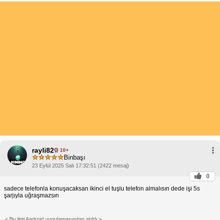
rayli82
10+
Binbaşı
23 Eylül 2025 Salı 17:32:51 (2422 mesaj)
0
sadece telefonla konuşacaksan ikinci el tuşlu telefon almalısın dede işi 5s
şarjıyla uğraşmazsın
< Bu ileti Android uygulamasından atıldı >