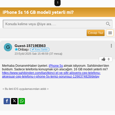
1
iPhone 5s 16 GB modeli yeterli mi?
Cevap Yaz
Guest-15719EB63
G
Onbaşı
Konu Sahibi
23 Eylül 2025 Salı 15:48:59 (37 mesaj)
0
Merhaba DonanımHaber üyeleri.
iPhone 5s
almak istiyorum. Sahibinden'den
buldum. Sadece telefonla konuşmak için alacağım. 16 GB modeli yeterli mi?
https://www.sahibinden.com/ilan/ikinci-el-ve-sifir-alisveris-cep-telefonu-
aksesuar-cep-telefonu-i-phone-5s-temiz-sorunsuz-1266374828/detay
< Bu ileti iOS uygulamasından atıldı >