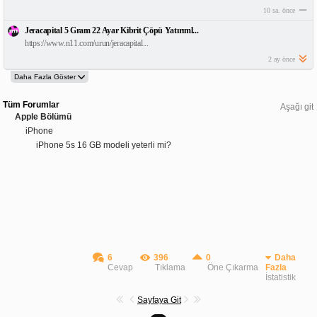
10 sa. önce
Jeracapital 5 Gram 22 Ayar Kibrit Çöpü Yatırıml...
https://www.n11.com/urun/jeracapital...
2 ay önce
Tüm Forumlar
Aşağı git
Apple Bölümü
iPhone
iPhone 5s 16 GB modeli yeterli mi?
6
396
0
Daha
Cevap
Tıklama
Öne Çıkarma
Fazla
İstatistik
Sayfaya Git