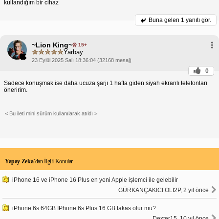
kullandığım bir cihaz
Buna gelen
1 yanıtı gör.
~Lion King~
15+
Yarbay
23 Eylül 2025 Salı 18:36:04 (32168 mesaj)
0
Sadece konuşmak ise daha ucuza şarjı 1 hafta giden siyah ekranlı telefonları
öneririm.
< Bu ileti mini sürüm kullanılarak atıldı >
Yapay Zeka
’dan İlgili Konular
iPhone 16 ve iPhone 16 Plus en yeni Apple işlemci ile gelebilir
GÜRKANÇAKICI OLI2P, 2 yıl önce
iPhone 6s 64GB İPhone 6s Plus 16 GB takas olur mu?
Dexter15, 10 yıl önce