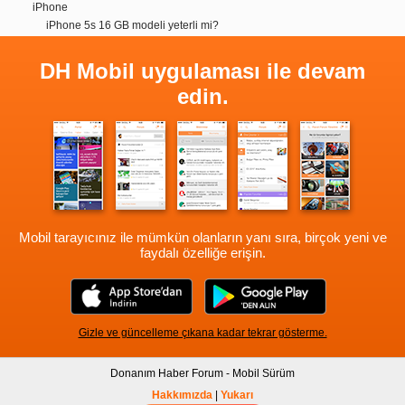
iPhone
iPhone 5s 16 GB modeli yeterli mi?
DH Mobil uygulaması ile devam
edin.
Mobil tarayıcınız ile mümkün olanların yanı sıra, birçok yeni ve
faydalı özelliğe erişin.
Gizle ve güncelleme çıkana kadar tekrar gösterme.
Donanım Haber Forum - Mobil Sürüm
Hakkımızda
|
Yukarı