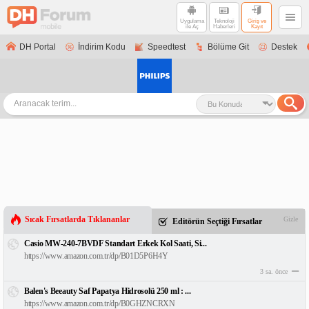
Uygulama
Teknoloji
Giriş ve
ile Aç
Haberleri
Kayıt
DH Portal
İndirim Kodu
Speedtest
Bölüme Git
Destek
Sıcak Fırsatlarda Tıklananlar
Gizle
Editörün Seçtiği Fırsatlar
Casio MW-240-7BVDF Standart Erkek Kol Saati, Si...
https://www.amazon.com.tr/dp/B01D5P6H4Y
3 sa. önce
Balen's Beeauty Saf Papatya Hidrosolü 250 ml : ...
https://www.amazon.com.tr/dp/B0GHZNCRXN