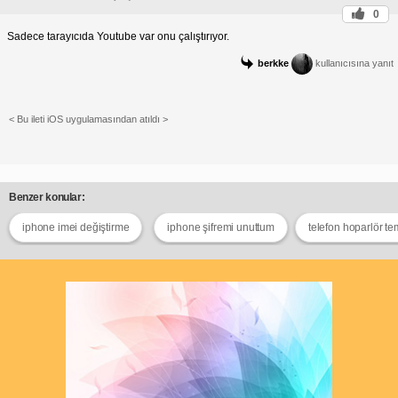
0
Sadece tarayıcıda Youtube var onu çalıştırıyor.
berkke
kullanıcısına yanıt
< Bu ileti iOS uygulamasından atıldı >
Benzer konular:
iphone imei değiştirme
iphone şifremi unuttum
telefon hoparlör t