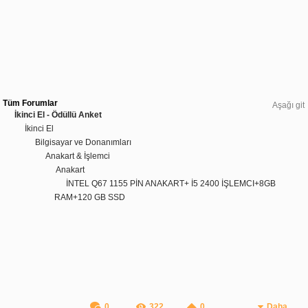
Tüm Forumlar
Aşağı git
İkinci El - Ödüllü Anket
İkinci El
Bilgisayar ve Donanımları
Anakart & İşlemci
Anakart
İNTEL Q67 1155 PİN ANAKART+ İ5 2400 İŞLEMCI+8GB
RAM+120 GB SSD
0
322
0
Daha