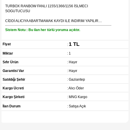
TURBOX RANBOW FANLI 1155/1366/1156 İSLMECI
SOGUTUCUSU
CİDDİ ALICIYA ABARTMAMAK KAYDI ILE INDIRIM YAPILIR....
Sistem Notu : Bu ilan her türlü yoruma açıktır.
1 TL
Fiyat
:
Miktar
: 1
Sıfır Ürün
: Hayır
Garantisi Var
: Hayır
Satıldığı Şehir
: Gaziantep
Kargo Ücreti
: Alıcı Öder
Kargo Şirketi
: MNG Kargo
İlan Durum
: Satışa Açık