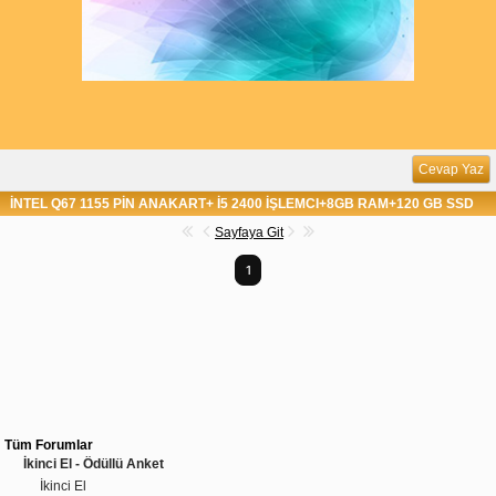
Cevap Yaz
İNTEL Q67 1155 PİN ANAKART+ İ5 2400 İŞLEMCI+8GB RAM+120 GB SSD
Sayfaya Git
1
Tüm Forumlar
İkinci El - Ödüllü Anket
İkinci El