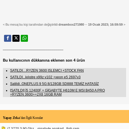
< Bu mesaj bu kişi tarafından değiştirildi
dreambox271980
--
19 Ocak 2023; 16:59:59
>
______________________________
Bu kullanıcının dükkanına eklenen son 4 ürün
SATILDI....RYZEN 3600 ISLEMCI +STOCK FAN
SATILDI...kılıstre x99z v102 +xeon e5 2697v3
Satildi..ONEPLUS 9 5G 8/128GB SD888 TEMİZ HATASİZ
[SATILDI] İ5 12400F + GİGABYTE H610M E MSI B450 A PRO
+RYZEN 3600++2X8 16GB RAM
Yapay Zeka
’dan İlgili Konular
i7 3770 3.90 Ghz,,, gigabyte anakart,, 8gb ram