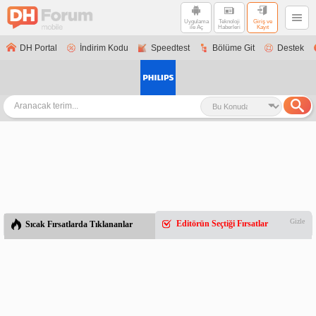
Uygulama
Teknoloji
Giriş ve
ile Aç
Haberleri
Kayıt
DH Portal
İndirim Kodu
Speedtest
Bölüme Git
Destek
Gizle
Editörün Seçtiği Fırsatlar
Sıcak Fırsatlarda Tıklananlar