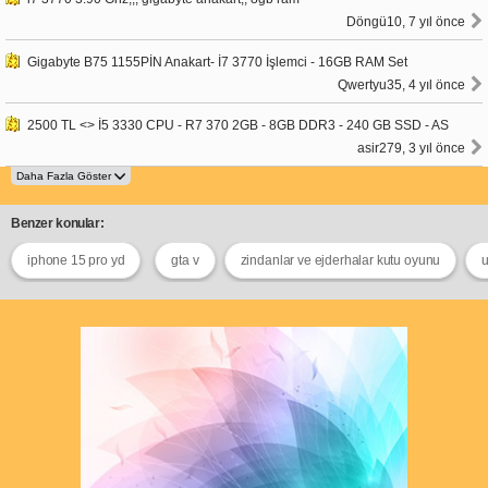
Döngü10, 7 yıl önce
Gigabyte B75 1155PİN Anakart- İ7 3770 İşlemci - 16GB RAM Set
Qwertyu35, 4 yıl önce
2500 TL <> İ5 3330 CPU - R7 370 2GB - 8GB DDR3 - 240 GB SSD - AS
asir279, 3 yıl önce
Benzer konular:
iphone 15 pro yd
gta v
zindanlar ve ejderhalar kutu oyunu
u