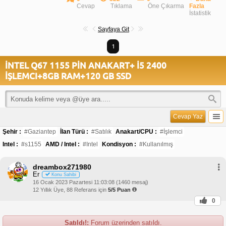
Cevap
Tıklama
Öne Çıkarma
Fazla
İstatistik
Sayfaya Git
1
İNTEL Q67 1155 PİN ANAKART+ İ5 2400
İŞLEMCI+8GB RAM+120 GB SSD
Cevap Yaz
Şehir :
#Gaziantep
İlan Türü :
#Satılık
Anakart/CPU :
#İşlemci
Intel :
#s1155
AMD / Intel :
#Intel
Kondisyon :
#Kullanılmış
dreambox271980
Er
Konu Sahibi
16 Ocak 2023 Pazartesi 11:03:08 (1460 mesaj)
12 Yıllık Üye, 88 Referans için
5/5 Puan
0
Satıldı!:
Forum üzerinden satıldı.