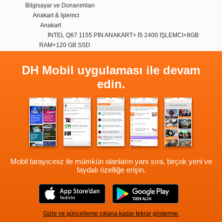
Bilgisayar ve Donanımları
Anakart & İşlemci
Anakart
İNTEL Q67 1155 PİN ANAKART+ İ5 2400 İŞLEMCI+8GB
RAM+120 GB SSD
DH Mobil uygulaması ile devam
edin.
Mobil tarayıcınız ile mümkün olanların yanı sıra, birçok yeni ve
faydalı özelliğe erişin.
Gizle ve güncelleme çıkana kadar tekrar gösterme.