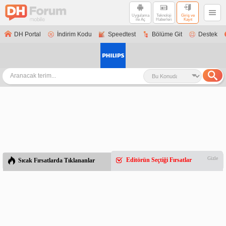
Uygulama
Teknoloji
Giriş ve
ile Aç
Haberleri
Kayıt
DH Portal
İndirim Kodu
Speedtest
Bölüme Git
Destek
Gizle
Editörün Seçtiği Fırsatlar
Sıcak Fırsatlarda Tıklananlar