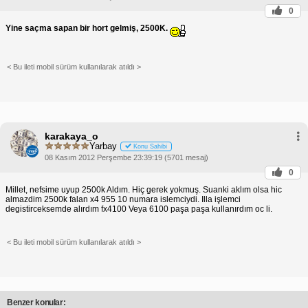
0
Yine saçma sapan bir hort gelmiş, 2500K.
< Bu ileti mobil sürüm kullanılarak atıldı >
karakaya_o
Yarbay
Konu Sahibi
08 Kasım 2012 Perşembe 23:39:19 (5701 mesaj)
0
Millet, nefsime uyup 2500k Aldım. Hiç gerek yokmuş. Suanki aklım olsa hic
almazdim 2500k falan x4 955 10 numara islemciydi. Illa işlemci
degistirceksemde alırdım fx4100 Veya 6100 paşa paşa kullanırdım oc li.
< Bu ileti mobil sürüm kullanılarak atıldı >
Benzer konular: