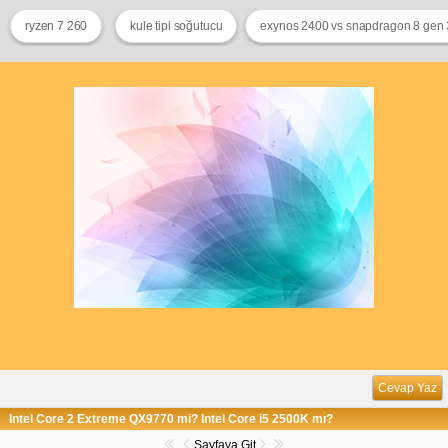
ryzen 7 260
kule tipi soğutucu
exynos 2400 vs snapdragon 8 gen 
Cevap Yaz
Intel Core 2 Extreme QX9770 mi? Intel Core i5 2500K mı?
Sayfaya Git