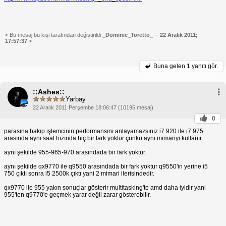
< Bu mesaj bu kişi tarafından değiştirildi
_Dominic_Toretto_
--
22 Aralık 2011;
17:57:37
>
Buna gelen
1 yanıtı gör.
::Ashes::
Yarbay
22 Aralık 2011 Perşembe 18:06:47 (10195 mesaj)
0
parasına bakıp işlemcinin performansını anlayamazsınız i7 920 ile i7 975
arasında aynı saat hızında hiç bir fark yoktur çünkü aynı mimariyi kullanır.
aynı şekilde 955-965-970 arasındada bir fark yoktur.
aynı şekilde qx9770 ile q9550 arasındada bir fark yoktur q9550'in yerine i5
750 çıktı sonra i5 2500k çıktı yani 2 mimari ilerisindedir.
qx9770 ile 955 yakın sonuçlar gösterir multitasking'te amd daha iyidir yani
955'ten q9770'e geçmek yarar değil zarar gösterebilir.