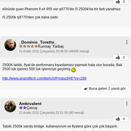
0
elinizde şuan Phenom II x4 955 var q9770'de i5 2500k'da bir fark yaratmaz.
i5 2500k q9770'den çok daha iyidir.
_Dominic_Toretto_
Kurmay Yarbay
21 Aralık 2011 Çarşamba 20:36:50 (48456 mesaj)
0
2500K tabiki, fiyat ile performans kıyaslaması yapmak hata olur burada. Bak
2500 lük işlemci 500 lük işlemciye geçilmiş
http://www.anandtech.com/bench/Product/48?vs=288
Buna gelen
2 yanıtı gör.
Ambivalent
Çavuş
21 Aralık 2011 Çarşamba 22:51:00 (90 mesaj)
0
Tabiki 2500k sandy bridge. kullanıyorum ve fiyatına göre çok çok başarılı.