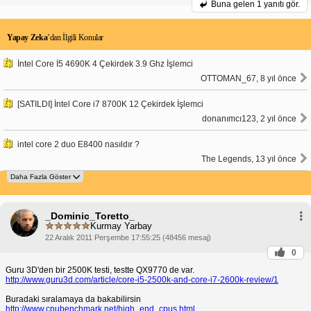
Buna gelen
1 yanıtı gör.
Yapay Zeka
’dan İlgili Konular
İntel Core İ5 4690K 4 Çekirdek 3.9 Ghz İşlemci
OTTOMAN_67, 8 yıl önce
[SATILDI] İntel Core i7 8700K 12 Çekirdek İşlemci
donanımcı123, 2 yıl önce
intel core 2 duo E8400 nasıldır ?
The Legends, 13 yıl önce
_Dominic_Toretto_
Kurmay Yarbay
22 Aralık 2011 Perşembe 17:55:25 (48456 mesaj)
0
Guru 3D'den bir 2500K testi, testte QX9770 de var.
http://www.guru3d.com/article/core-i5-2500k-and-core-i7-2600k-review/1
Buradaki sıralamaya da bakabilirsin
http://www.cpubenchmark.net/high_end_cpus.html