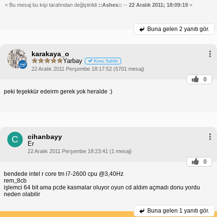
< Bu mesaj bu kişi tarafından değiştirildi
::Ashes::
--
22 Aralık 2011; 18:09:19
>
Buna gelen
2 yanıtı gör.
karakaya_o
Yarbay
Konu Sahibi
22 Aralık 2011 Perşembe 18:17:52 (5701 mesaj)
0
peki teşekkür edeirm gerek yok heralde :)
cihanbayy
C
Er
22 Aralık 2011 Perşembe 18:23:41 (1 mesaj)
0
bendede intel r core tm i7-2600 cpu @3,40Hz
rem,;8cb
işlemci 64 bit ama pcde kasmalar oluyor oyun cd aldım açmadı donu yordu
neden olabilir
Buna gelen
1 yanıtı gör.