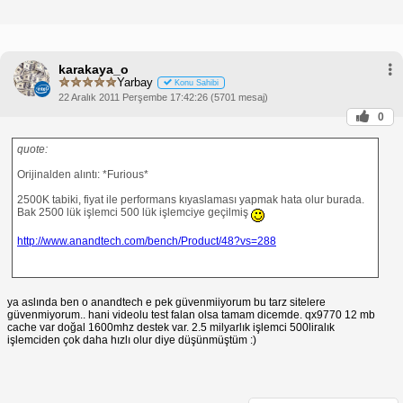
karakaya_o
Yarbay
Konu Sahibi
22 Aralık 2011 Perşembe 17:42:26 (5701 mesaj)
0
quote:
Orijinalden alıntı: *Furious*
2500K tabiki, fiyat ile performans kıyaslaması yapmak hata olur burada.
Bak 2500 lük işlemci 500 lük işlemciye geçilmiş
http://www.anandtech.com/bench/Product/48?vs=288
ya aslında ben o anandtech e pek güvenmiiyorum bu tarz sitelere
güvenmiyorum.. hani videolu test falan olsa tamam dicemde. qx9770 12 mb
cache var doğal 1600mhz destek var. 2.5 milyarlık işlemci 500liralık
işlemciden çok daha hızlı olur diye düşünmüştüm :)