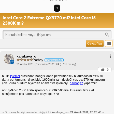
1
Intel Core 2 Extreme QX9770 mi? Intel Core i5
2500K mı?
Cevap Yaz
karakaya_o
Yarbay
Konu Sahibi
21 Aralık 2011 Çarşamba 20:26:24 (5701 mesaj)
0
bu iki
işlemci
arasından hangisi daha performanslı? bi arkadaşım qx9770
daha performanslı diyo. bide 1600mhz ram desteği var. gtx 570 kullanıyorum
çok ucuza buldum biyerden anakart ve işlemciyi.
darboğaz
yaparmı?
not: qx9770 2500 liralık işlemci i5 2500k 500 liralık işlemci tabi 2.el
alcağımdan çok daha ucuz oluyo qx9770
< Bu mesaj bu kişi tarafından değiştirildi
karakaya_o
--
21 Aralık 2011; 20:28:43
>