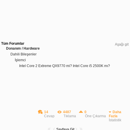
Tüm Forumlar
Aşağı git
Donanım / Hardware
Dahili Bileşenler
İşlemci
Intel Core 2 Extreme QX9770 mi? Intel Core i5 2500K mı?
14
4487
0
Daha
Cevap
Tıklama
Öne Çıkarma
Fazla
İstatistik
Sayfaya Git