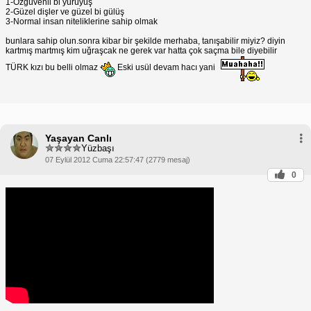
1-Özgüvenli bi yürüyüş
2-Güzel dişler ve güzel bi gülüş
3-Normal insan niteliklerine sahip olmak
bunlara sahip olun.sonra kibar bir şekilde merhaba, tanışabilir miyiz? diyin
kartmış martmış kim uğraşcak ne gerek var hatta çok saçma bile diyebilir
TÜRK kızı bu belli olmaz
Eski usül devam hacı yani
Yaşayan Canlı
Yüzbaşı
07 Eylül 2012 Cuma 22:57:47 (2779 mesaj)
0