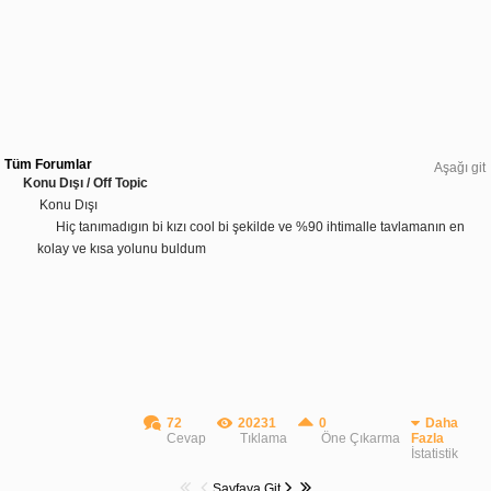
Tüm Forumlar
Aşağı git
Konu Dışı / Off Topic
Konu Dışı
Hiç tanımadıgın bi kızı cool bi şekilde ve %90 ihtimalle tavlamanın en
kolay ve kısa yolunu buldum
72
20231
0
Daha
Cevap
Tıklama
Öne Çıkarma
Fazla
İstatistik
Sayfaya Git