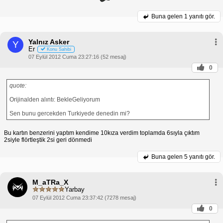
Buna gelen
1 yanıtı gör.
Yalnız Asker
Y
Er
Konu Sahibi
07 Eylül 2012 Cuma 23:27:16 (52 mesaj)
0
quote:
Orijinalden alıntı: BekleGeliyorum
Sen bunu gercekden Turkiyede denedin mi?
Bu kartın benzerini yaptım kendime 10kıza verdim toplamda 6sıyla çıktım
2siyle flörtleştik 2si geri dönmedi
Buna gelen
5 yanıtı gör.
M_aTRa_X
Yarbay
07 Eylül 2012 Cuma 23:37:42 (7278 mesaj)
0