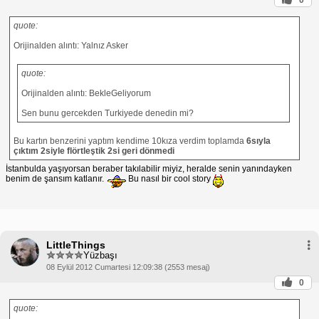
quote:
Orijinalden alıntı: Yalnız Asker
quote:
Orijinalden alıntı: BekleGeliyorum
Sen bunu gercekden Turkiyede denedin mi?
Bu kartın benzerini yaptım kendime 10kıza verdim toplamda
6sıyla
çıktım 2siyle flörtleştik 2si geri dönmedi
İstanbulda yaşıyorsan beraber takılabilir miyiz, heralde senin yanındayken
benim de şansım katlanır.
Bu nasıl bir cool story
LittleThings
Yüzbaşı
08 Eylül 2012 Cumartesi 12:09:38 (2553 mesaj)
0
quote: