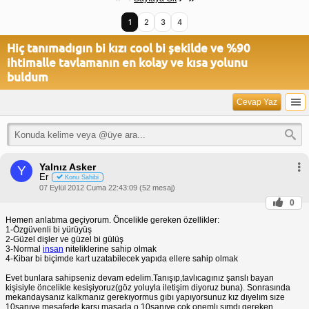
1
2
3
4
Hiç tanımadıgın bi kızı cool bi şekilde ve %90
ihtimalle tavlamanın en kolay ve kısa yolunu
buldum
Cevap Yaz
Yalnız Asker
Y
Er
Konu Sahibi
07 Eylül 2012 Cuma 22:43:09 (52 mesaj)
0
Hemen anlatıma geçiyorum. Öncelikle gereken özellikler:
1-Özgüvenli bi yürüyüş
2-Güzel dişler ve güzel bi gülüş
3-Normal
insan
niteliklerine sahip olmak
4-Kibar bi biçimde kart uzatabilecek yapıda ellere sahip olmak
Evet bunlara sahipseniz devam edelim.Tanışıp,tavlıcagınız şanslı bayan
kişisiyle öncelikle kesişiyoruz(göz yoluyla iletişim diyoruz buna). Sonrasında
mekandaysanız kalkmanız gerekıyormus gıbı yapıyorsunuz kız dıyelım sıze
10sanıye mesafede karsı masada o 10sanıye cok onemlı sımdı gereken