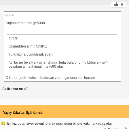
0
quote:
Orijinalden alıntı: gtr5000
quote:
Orijinalden alıntı: Shift41
Türk kızına uygularsak eğer;
"Uf bu ne be slk slk şyler yhaaa, bula bula bnu mu bldun slk şy."
cevabını alma ihtimalimiz %90 olur.
O kadar gerizekalısını bulursan zaten şansına küs hocam.
Akıllısı var mı ki?
Yapay Zeka
’dan İlgili Konular
Bir kız potansiyel sevgili olarak görmediği biriyle yakın arkadaş olur