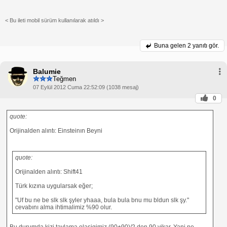
< Bu ileti mobil sürüm kullanılarak atıldı >
Buna gelen
2 yanıtı gör.
Balumie
Teğmen
07 Eylül 2012 Cuma 22:52:09 (1038 mesaj)
0
quote:
Orijinalden alıntı: Einsteinın Beyni
quote:
Orijinalden alıntı: Shift41
Türk kızına uygularsak eğer;
"Uf bu ne be slk slk şyler yhaaa, bula bula bnu mu bldun slk şy."
cevabını alma ihtimalimiz %90 olur.
Bu durumda kizi tavlama olasigimiz (90+90)/2 den 90 vikar. Yani ne