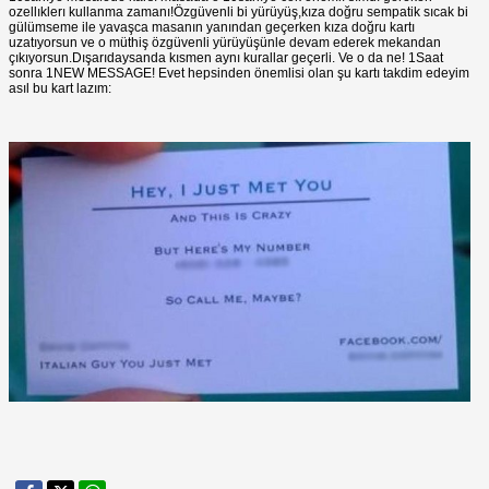
ozellıklerı kullanma zamanı!Özgüvenli bi yürüyüş,kıza doğru sempatik sıcak bi
gülümseme ile yavaşca masanın yanından geçerken kıza doğru kartı
uzatıyorsun ve o müthiş özgüvenli yürüyüşünle devam ederek mekandan
çıkıyorsun.Dışarıdaysanda kısmen aynı kurallar geçerli. Ve o da ne! 1Saat
sonra 1NEW MESSAGE! Evet hepsinden önemlisi olan şu kartı takdim edeyim
asıl bu kart lazım: