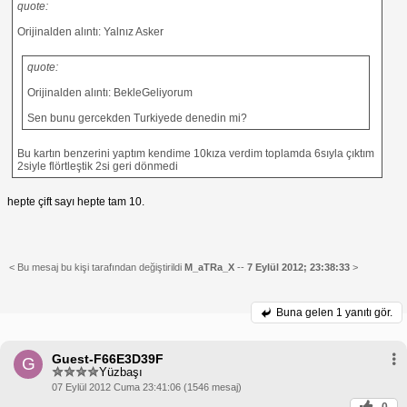
quote:
Orijinalden alıntı: Yalnız Asker
quote:
Orijinalden alıntı: BekleGeliyorum
Sen bunu gercekden Turkiyede denedin mi?
Bu kartın benzerini yaptım kendime 10kıza verdim toplamda 6sıyla çıktım
2siyle flörtleştik 2si geri dönmedi
hepte çift sayı hepte tam 10.
< Bu mesaj bu kişi tarafından değiştirildi
M_aTRa_X
--
7 Eylül 2012; 23:38:33
>
Buna gelen
1 yanıtı gör.
Guest-F66E3D39F
G
Yüzbaşı
07 Eylül 2012 Cuma 23:41:06 (1546 mesaj)
0