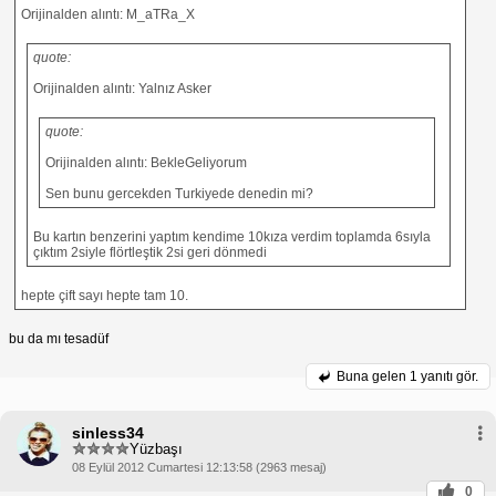
Orijinalden alıntı: M_aTRa_X
quote:
Orijinalden alıntı: Yalnız Asker
quote:
Orijinalden alıntı: BekleGeliyorum
Sen bunu gercekden Turkiyede denedin mi?
Bu kartın benzerini yaptım kendime 10kıza verdim toplamda 6sıyla
çıktım 2siyle flörtleştik 2si geri dönmedi
hepte çift sayı hepte tam 10.
bu da mı tesadüf
Buna gelen
1 yanıtı gör.
sinless34
Yüzbaşı
08 Eylül 2012 Cumartesi 12:13:58 (2963 mesaj)
0