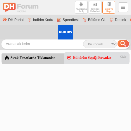
Uygulama
Teknoloji
Giriş ve
ile Aç
Haberleri
Kayıt
DH Portal
İndirim Kodu
Speedtest
Bölüme Git
Destek
Gizle
Editörün Seçtiği Fırsatlar
Sıcak Fırsatlarda Tıklananlar