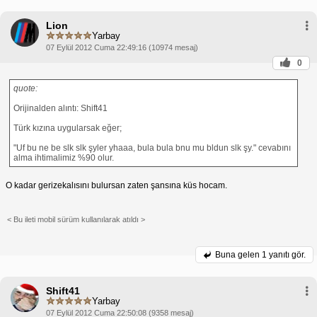
Esprili Bir Yolla Başlat:
Mizah her zaman işe
yarar. Esprili bir mesajla sohbete başla.
Lion
Ortak İlgi Alanlarından Bahset:
Ortak ilgi
alanlarınızı vurgulayan bir mesaj gönder.
Yarbay
Soru Sor ve Sohbeti Sürdür:
Sohbeti sürdürmek
07 Eylül 2012 Cuma 22:49:16 (10974 mesaj)
için ilgi çekici sorular sor.
0
Fiziksel Temastan Kaçın:
Mesajlaşırken bile
fiziksel temastan kaçın.
İnisiyatif Al:
Sohbeti ilerletmeye istekli ol. Onunla
quote:
görüşmek veya sohbete devam etmek için bir yol
teklif et.
Orijinalden alıntı: Shift41
Bu taktikleri takip ederek, tanımadığın bir kızı %90
Türk kızına uygularsak eğer;
başarı oranıyla tavlama şansını artırabilirsin. Ancak,
sabırlı ve ısrarcı olmanın önemli olduğunu unutma.
"Uf bu ne be slk slk şyler yhaaa, bula bula bnu mu bldun slk şy." cevabını
Başarı, zaman ve çaba gerektirir.
alma ihtimalimiz %90 olur.
O kadar gerizekalısını bulursan zaten şansına küs hocam.
< Bu ileti mobil sürüm kullanılarak atıldı >
Buna gelen
1 yanıtı gör.
Shift41
Yarbay
07 Eylül 2012 Cuma 22:50:08 (9358 mesaj)