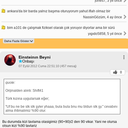
jones7, 3 yıl önce
ankara'da bir barda yalnız başıma oturuyorum yahut iflah olmaz bir
NassinGözüm, 4 ay önce
bim a101 de çalışmak fiziksel olarak çok yoruyor diyorlar ama bir sürü
yıgıdo5858, 5 yıl önce
Einsteinın Beyni
Onbaşı
07 Eylül 2012 Cuma 22:51:10 (457 mesaj)
0
quote:
Orijinalden alıntı: Shift41
Türk kızına uygularsak eğer;
"Uf bu ne be slk slk şyler yhaaa, bula bula bnu mu bldun slk şy." cevabını
alma ihtimalimiz %90 olur.
Bu durumda kizi tavlama olasigimiz (90+90)/2 den 90 vikar. Yani ne olursa
olsun kizi %90 tavlariz