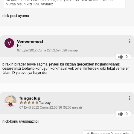
olursa olsun kizi %90 tavlariz
nick-post uyumu
Venceremos!
V
Er
07 Eylül 2012 Cuma 22:52:59 (326 mesaj)
0
bırakın birader böyle saçma şeyleri bir kızdan gerçekden hoşlandıysanız
cesaretinizi toplayıp konuşun korkmayın yok öyle filmlerdeki gibi tokat yemeler
falan :D ya evet ya hayır der
fungsclup
Yarbay
07 Eylül 2012 Cuma 22:53:36 (5250 mesaj)
0
nick-konu uyuşmazlığı
Buna gelen
2 yanıtı gör.