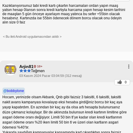
Kazıklanıyorsunuz tabi kredi kartı çıkartın harcamaları ordan yapın maaş
yatsın hesap 0lansın sonra kredi kartıyla harcama yapın hesap kesim tarihini
de maaştan 5 gün önceye ayarlayın maaş yatınca bu sefer +55bin olacak
hesabınız. Kartınızda ise 55bin ödenecek dönem borcu olacak onu ödeyin
alın size 0 faiz
< Bu ileti Android uygulamasından atıldı >
Arjin81
10+
Teğmen
03 Kasım 2024 Pazar 03:04:59 (312 mesaj)
0
@
bobbylone
Hocam, yerinizde olsam Akbank, Qnb gibi faizsiz 3 taksitli, 6 taksitli, taksitli
nakit avans kampanyası kovalayıp eksi hesaba girdiğiniz borcu bir kaç aya
yayıp kapatırdım. En azından bir kaç ay da olsa artı hesapta bulunursanız
düze çıkmanız kolaylaşır. Bir de aklınızda bulunsun kredi kartının limitine göre
asgari ödeme oranı değişiyor. Limiti 50 bin tl’ye kadar olan kredi kartlarının
asgari ödeme oranı %20 iken limiti 50 bin tl ve üzeri olan kartların asgari
ödemesi %40’tır.
Yukarıda saydığım kampanyalar kapsamında kart çıkardıktan sonra faizsiz