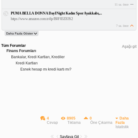
11 sa. önce
PUMA BELLA DONNA DayINight Kadın Spor Ayakkabı,...
https://www.amazon.com.tr/dp/B0F83Z83S2
7 sa. önce
Tüm Forumlar
Aşağı git
Finans Forumları
Bankalar, Kredi Kartları, Krediler
Kredi Kartları
Esnek hesap mı kredi kartı mı?
4
8905
0
Daha
Cevap
Tıklama
Öne Çıkarma
Fazla
İstatistik
Sayfaya Git