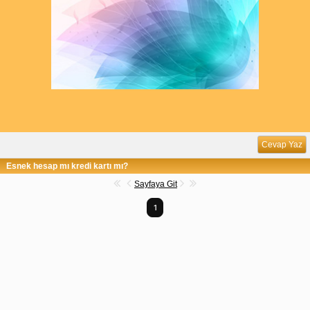
Cevap Yaz
Esnek hesap mı kredi kartı mı?
Sayfaya Git
1