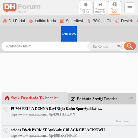
Uygulama
Teknoloji
Giriş ve
ile Aç
Haberleri
Kayıt
DH Portal
İndirim Kodu
Speedtest
Bölüme Git
Destek
Sıcak Fırsatlarda Tıklananlar
Gizle
Editörün Seçtiği Fırsatlar
PUMA BELLA DONNA DayINight Kadın Spor Ayakkabı,...
https://www.amazon.com.tr/dp/B0FH1ZQJ4N
8 sa. önce
adidas Erkek PARK ST Ayakkabı CBLACK/CBLACK/OWH...
https://www.amazon.com.tr/dp/B0BZRYNN5M