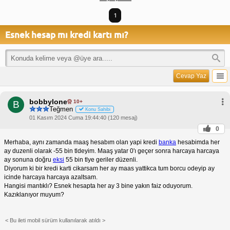
1
Esnek hesap mı kredi kartı mı?
Cevap Yaz
bobbylone
10+
B
Teğmen
Konu Sahibi
01 Kasım 2024 Cuma 19:44:40 (120 mesaj)
0
Merhaba, aynı zamanda maaş hesabım olan yapi kredi
banka
hesabimda her
ay duzenli olarak -55 bin tldeyim. Maaş yatar 0'ı geçer sonra harcaya harcaya
ay sonuna doğru
eksi
55 bin tlye geriler düzenli.
Diyorum ki bir kredi karti cikarsam her ay maas yattikca tum borcu odeyip ay
icinde harcaya harcaya azaltsam.
Hangisi mantıklı? Esnek hesapta her ay 3 bine yakın faiz oduyorum.
Kazıklanıyor muyum?
< Bu ileti mobil sürüm kullanılarak atıldı >