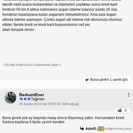
taksitli nakit avansı kullandıktan ve ödemeleri yaptıktan sonra kredi kartı
limitinizi 50 bin tl altına indirirseniz asgari ödeme tutarınız yüzde 20 olur.
Kendinizi toparlayana kadar asgarisini ödeyebilirsiniz. Ama asla asgari
altında ödeme yapmayın. Çünkü asgari altı ödeme risk skorunuzu olumsuz
etkiler. İleride kredi ve kredi kartı başvurularınız red yer.
allah kolaylık versin.
< Bu ileti mobil sürüm kullanılarak atıldı >
Buna gelen
1 yanıtı gör.
BerkantEser
Teğmen
05 Kasım 2024 Salı 00:32:42 (446 mesaj)
0
Buna gerek yok ay başında maaş alınca 0lıyormuş zaten. Harcamaları Kredi
Kartına kaydırsa 0 faizle çevirir kendini.
Arjin81
kullanıcısına yanıt