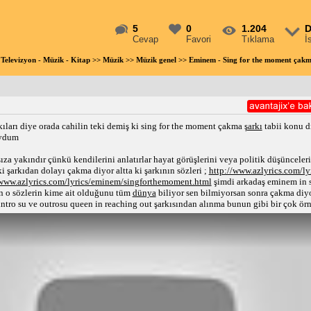
5
0
1.204
D
Cevap
Favori
Tıklama
İ
 Televizyon - Müzik - Kitap
>>
Müzik
>>
Müzik genel
>> Eminem - Sing for the moment çakm
kıları diye orada cahilin teki demiş ki sing for the moment çakma
şarkı
tabii konu 
uydum
za yakındır çünkü kendilerini anlatırlar hayat görüşlerini veya politik düşünceleri
i şarkıdan dolayı çakma diyor altta ki şarkının sözleri ;
http://www.azlyrics.com/l
/www.azlyrics.com/lyrics/eminem/singforthemoment.html
şimdi arkadaş eminem in s
en o sözlerin kime ait olduğunu tüm
dünya
biliyor sen bilmiyorsan sonra çakma diyo
ntro su ve outrosu queen in reaching out şarkısından alınma bunun gibi bir çok örn