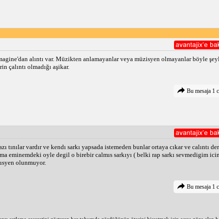
Imagine'dan alıntı var. Müzikten anlamayanlar veya müzisyen olmayanlar böyle şeyle
in çalıntı olmadığı aşikar.
Bu mesaja 1 c
zı tınılar vardır ve kendı sarkı yapsada istemeden bunlar ortaya cıkar ve calıntı d
a eminemdeki oyle degil o birebir calmıs sarkıyı ( belki rap sarkı sevmedigim icin
uzısyen olunmuyor.
Bu mesaja 1 c