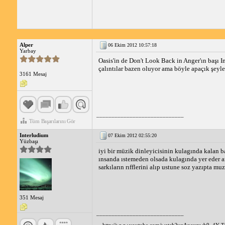
Alper
06 Ekim 2012 10:57:18
Yarbay
Oasis'in de Don't Look Back in Anger'ın başı 
çalıntılar bazen oluyor ama böyle apaçık şeyler
3161 Mesaj
_____________________________
Tüm Başarılarını Gör
Interludium
07 Ekim 2012 02:55:20
Yüzbaşı
iyi bir müzik dinleyicisinin kulagında kalan ba
ınsanda ıstemeden olsada kulagında yer eder am
sarkıların rıfflerini alıp ustune soz yazıpta m
351 Mesaj
_____________________________