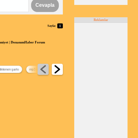
Cevapla
Reklamlar
Sayfa:
1
ihniyet | DonanımHaber Forum
dinlenen şarkı
mp3 indirme programı