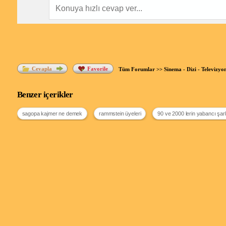
Cevapla
Favorile
Tüm Forumlar
>>
Sinema - Dizi - Televizyo
Benzer içerikler
sagopa kajmer ne demek
rammstein üyeleri
90 ve 2000 lerin yabancı şark