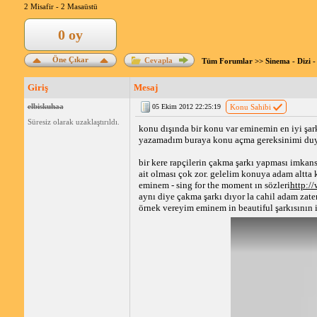
2 Misafir -
2 Masaüstü
0 oy
Öne Çıkar
Cevapla
Tüm Forumlar
>>
Sinema - Dizi -
Giriş
Mesaj
elbiskuhaa
05 Ekim 2012 22:25:19
Konu Sahibi
Süresiz olarak uzaklaştırıldı.
konu dışında bir konu var eminemin en iyi şar
yazamadım buraya konu açma gereksinimi d
bir kere rapçilerin çakma şarkı yapması imkansı
ait olması çok zor. gelelim konuya adam altta k
eminem - sing for the moment ın sözleri
http:/
aynı diye çakma şarkı dıyor la cahil adam zat
örnek vereyim eminem in beautiful şarkısının i