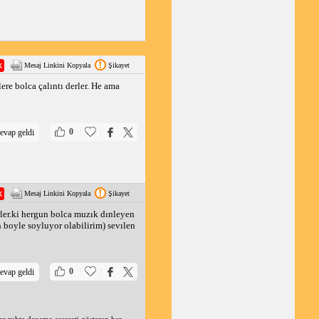
Mesaj Linkini Kopyala
Şikayet
re bolca çalıntı derler. He ama
|
|
0
evap geldi
Mesaj Linkini Kopyala
Şikayet
erler.ki hergun bolca muzık dınleyen
 boyle soyluyor olabilirim) sevılen
|
|
0
evap geldi