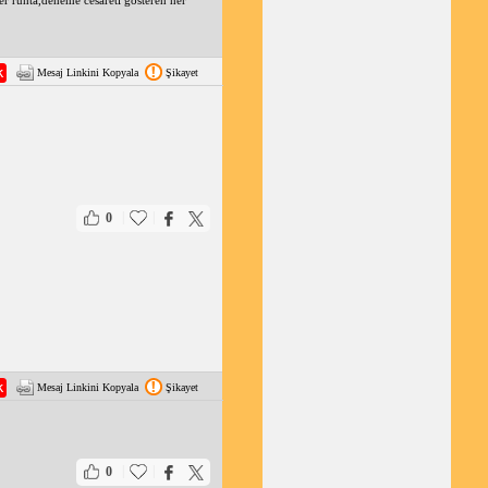
er ruhta,deneme cesareti gösteren her
Mesaj Linkini Kopyala
Şikayet
|
|
0
Mesaj Linkini Kopyala
Şikayet
|
|
0