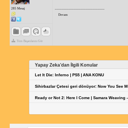
_____________________________
285 Mesaj
Devam
Tüm Başarılarını Gör
Yapay Zeka’dan İlgili Konular
Let It Die: Inferno | PS5 | ANA KONU
Sihirbazlar Çetesi geri dönüyor: Now You See 
Ready or Not 2: Here I Come | Samara Weaving -