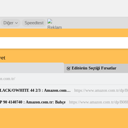
Diğer
Speedtest
yet
Editörün Seçtiği Fırsatlar
n.com.tr/
adidas Erkek PARK ST Ayakkabı CBLACK/CBLACK/OWHITE 44 2/3 : Amazon.com.tr: Moda
https://www.amazon.com.tr/d
P 90 4140740 : Amazon.com.tr: Bahçe
https://www.amazon.com.tr/dp/B