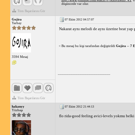
http://www.youtube.com/watch?v=Axovnwh9_4Y
Ta
düşüncede var olur.
Tüm Başarılarını Gör
Gojira
07 Ekim 2012 04:57:07
Yarbay
Nakarat aynı melodi de aynı üzerine beat yap ş
< Bu mesaj bu kişi tarafından değiştirildi
Gojira
--
7 E
3594 Mesaj
_____________________________
Tüm Başarılarını Gör
hakanyy
07 Ekim 2012 21:44:13
Yüzbaşı
flo rida-good feeling avici-levels yokmu belki