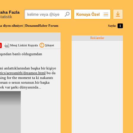
aha Fazla
Konuya Özel
statistik
Favorilerime Ekle
a diyen zihniyet | DonanımHaber Forum
Sayfa:
1
Konuyu Açandan
Reklamlar
Popüler Mesajlar
Mesaj Linkini Kopyala
Şikayet
Linkli Mesajlar
dışından banlı oldugumdan
Yazdır
E-Posta Aboneliği
ni anlattıklarından başka bir kişiye
Konuyu Gizle
yrics/aerosmith/dreamon.html
bu da
ing for the moment ta ki nakaratı
rsan o senın sorunun.bir başka
ek var şarkı dünyasında...