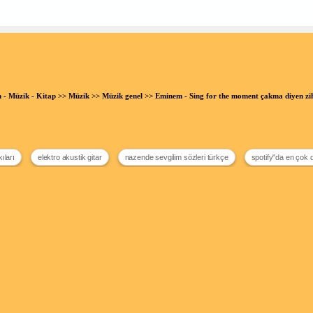
n - Müzik - Kitap
>>
Müzik
>>
Müzik genel
>> Eminem - Sing for the moment çakma diyen z
ıları
elektro akustik gitar
nazende sevgilim sözleri türkçe
spotify"da en çok 