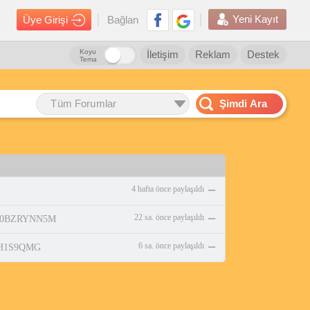
Yeni Kayıt
Üye Girişi
Bağlan
Koyu
İletişim
Reklam
Destek
Tema
Tüm Forumlar
Şimdi Ara
4 hafta önce paylaşıldı
22 sa. önce paylaşıldı
p/B0BZRYNN5M
6 sa. önce paylaşıldı
08H1S9QMG