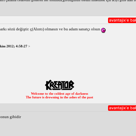
nrı çatlama cesaretini gösteren her tohumda,gördüğünün ötesini hissetmek için acıyı göze alan h
arkı sözü değiştir. ç(Alıntı) olmasın ve bu adam sanatçı olsun
kim 2012; 4:58:27
>
Welcome to the coldest age of darkness
The future is drowning in the ashes of the past
 onun gibidir