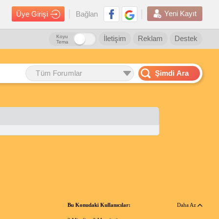
Yeni Kayıt
Üye Girişi
Bağlan
Koyu
İletişim
Reklam
Destek
Tema
Tüm Forumlar
Şimdi Ara
Bu Konudaki Kullanıcılar:
Daha Az