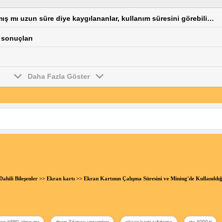
Samsung tv alırken TEŞHiR ÜRÜN MÜ? kullanılmış mı uzun süre diye kaygılananlar, kullanım süresini görebilirsiniz,menüsünden bu yol ile
 sonuçları
Daha Fazla Göster
Dahili Bileşenler
>>
Ekran kartı
>> Ekran Kartının Çalışma Süresini ve Mining'de Kullanıl