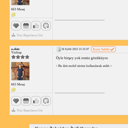
663 Mesaj
_____________________________
Tüm Başarılarını Gör
a.ekin
26 Eylül 2022 21:25:07
Konu Sahibi
Yüzbaşı
Öyle birşey yok temiz gözüküyor.
< Bu ileti mobil sürüm kullanılarak atıldı >
663 Mesaj
_____________________________
Tüm Başarılarını Gör