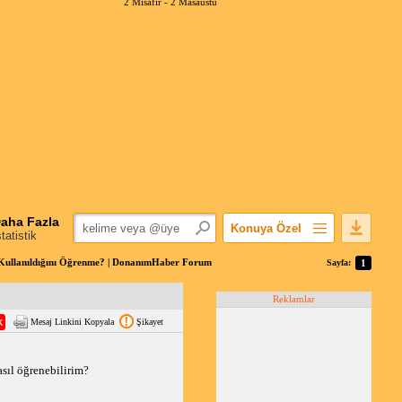
2 Misafir -
2 Masaüstü
aha Fazla
Konuya Özel
statistik
Favorilerime Ekle
 Kullanıldığını Öğrenme? | DonanımHaber Forum
Sayfa:
1
Konuyu Açandan
Reklamlar
Popüler Mesajlar
Mesaj Linkini Kopyala
Şikayet
Linkli Mesajlar
Yazdır
asıl öğrenebilirim?
E-Posta Aboneliği
Konuyu Gizle