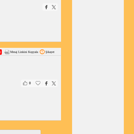
Mesaj Linkini Kopyala
Şikayet
|
|
0