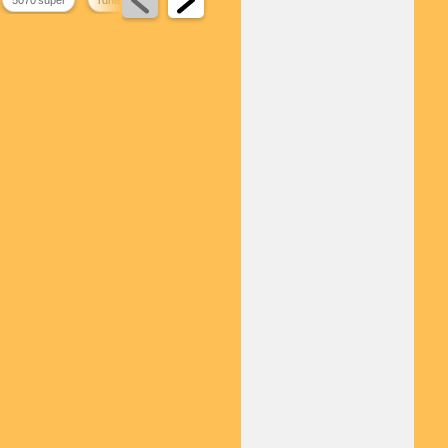
5070 super
rdna 5
rtx 3070 fiyat