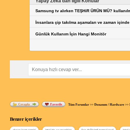
Yapay Zeka’dan İlgili Konular
İnsanlara çip takılma aşamaları ve zaman içinde
Günlük Kullanım İçin Hangi Monitör
Cevapla
Favorile
Tüm Forumlar
>>
Donanım / Hardware
>>
Benzer içerikler