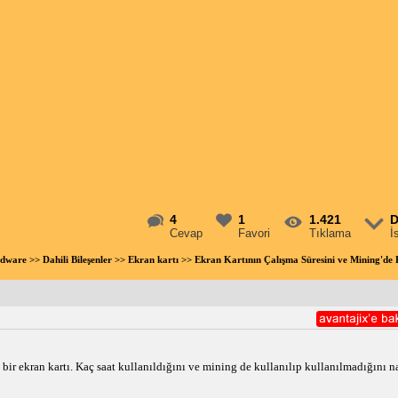
4
1
1.421
D
Cevap
Favori
Tıklama
İ
rdware
>>
Dahili Bileşenler
>>
Ekran kartı
>> Ekran Kartının Çalışma Süresini ve Mining'de
bir ekran kartı. Kaç saat kullanıldığını ve mining de kullanılıp kullanılmadığını n