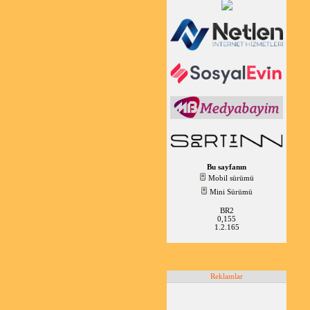
Bu sayfanın
Mobil sürümü
Mini Sürümü
BR2
0,155
1.2.165
Reklamlar