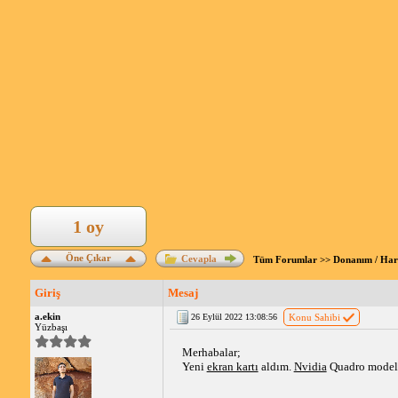
1 oy
Öne Çıkar
Cevapla
Tüm Forumlar
>>
Donanım / Ha
Giriş
Mesaj
a.ekin
26 Eylül 2022 13:08:56
Konu Sahibi
Yüzbaşı
Merhabalar;
Yeni 
ekran kartı
 aldım. 
Nvidia
 Quadro model 