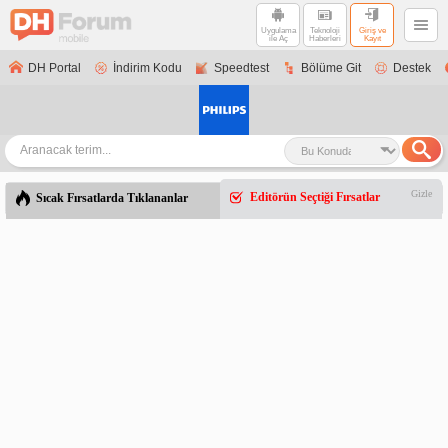
Uygulama
Teknoloji
Giriş ve
ile Aç
Haberleri
Kayıt
DH Portal
İndirim Kodu
Speedtest
Bölüme Git
Destek
Gizle
Editörün Seçtiği Fırsatlar
Sıcak Fırsatlarda Tıklananlar