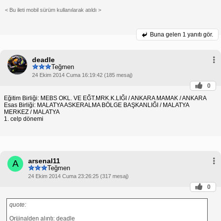
< Bu ileti mobil sürüm kullanılarak atıldı >
Buna gelen
1 yanıtı gör.
deadle
Teğmen
24 Ekim 2014 Cuma 16:19:42 (185 mesaj)
0
Eğitim Birliği: MEBS OKL. VE EĞT.MRK.K.LIĞI / ANKARA MAMAK / ANKARA
Esas Birliği: MALATYA ASKERALMA BÖLGE BAŞKANLIĞI / MALATYA
MERKEZ / MALATYA
1. celp dönemi
arsenal11
A
Teğmen
24 Ekim 2014 Cuma 23:26:25 (317 mesaj)
0
quote:
Orijinalden alıntı: deadle