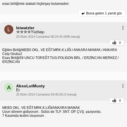
esas birliğimle alakalı hiçbirşey bulamadım
Buna gelen
1 yanıtı gör.
leiwatzler
L
Yüzbaşı
25 Ekim 2014 Cumartesi 00:24:43 (848 mesaj)
0
Eğitim BirliğiMEBS OKL. VE EĞT.MRK.K.LIĞI / ANKARA MAMAK / ANKARA
Celp Grubu2
Esas Birliği59 UNCU TOP.EĞT.TUG.POLİGON BRL. / ERZİNCAN MERKEZ /
ERZİNCAN
AbsoLutMusty
A
Er
25 Ekim 2014 Cumartesi 03:49:29 (3 mesaj)
0
MEBS OKL. VE EĞT.MRK.K.LIĞI/ANKARA MAMAK
Uzun dönem gidiyorum . Sülüs de TLF. SNT. OP. ÇVŞ. yazıyordu.
7 Kasımda teslim oluyorum .