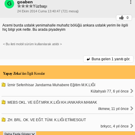
goaben
G
Yüzbaşı
24 Ekim 2014 Cuma 13:40:47 (721 mesaj)
0
Acemi burda ustalık yenimahalle muhafız bölüğü ankara ustalık yerim ile ilgili
hiç bilgi yok nette. Bu arada piyadeyim
< Bu ileti mobil sürüm kullanılarak atıldı >
Buna gelen
1 yanıtı gör.
Yapay Zeka
’dan İlgili Konular
İzmir Seferihisar Jandarma Muhabere Eğitim M.K.LIĞI
Kütahyalı 77, 6 yıl önce
MEBS OKL. VE EĞT.MRK.K.LIĞI KH./ANKARA MAMAK
ilkmew, 11 yıl önce
ZH. BRL. OK. VE EĞT. TÜM. K.LIĞI ETİMESGUT
brkycc, 4 yıl önce