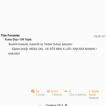
Tüm Forumlar
Aşağı git
Konu Dışı / Off Topic
Bedelli Askerlik, Askerlik ve Yedek Subay adayları
Eğitim birliği: MEBS OKL. VE EĞT.MRK.K.LIĞI / ANKARA MAMAK /
ANKARA
25
6413
0
Daha
Cevap
Tıklama
Öne Çıkarma
Fazla
İstatistik
Sayfaya Git