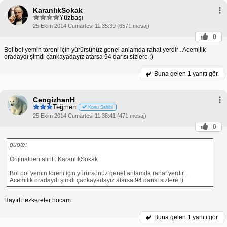
KaranlıkSokak
Yüzbaşı
25 Ekim 2014 Cumartesi 11:35:39 (6571 mesaj)
0
Bol bol yemin töreni için yürürsünüz genel anlamda rahat yerdir . Acemilik
oradaydı şimdi çankayadayız atarsa 94 darısı sizlere :)
Buna gelen
1 yanıtı gör.
CengizhanH
Teğmen
Konu Sahibi
25 Ekim 2014 Cumartesi 11:38:41 (471 mesaj)
0
quote:
Orijinalden alıntı: KaranlıkSokak
Bol bol yemin töreni için yürürsünüz genel anlamda rahat yerdir .
Acemilik oradaydı şimdi çankayadayız atarsa 94 darısı sizlere :)
Hayırlı tezkereler hocam
Buna gelen
1 yanıtı gör.