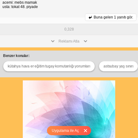
acemi: mebs mamak
usta: tokat 48. piyade
Buna gelen
1 yanıtı gör.
0,328
Reklamı Atla
Benzer konular:
kütahya hava er eğitim tugay komutanlığı yorumları
astsubay yaş sınırı
Uygulama ile Aç