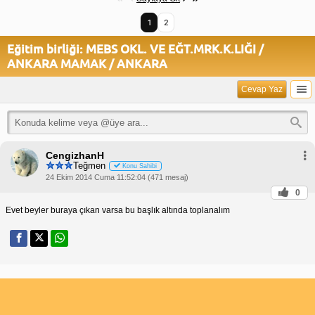
1
2
Eğitim birliği: MEBS OKL. VE EĞT.MRK.K.LIĞI /
ANKARA MAMAK / ANKARA
Cevap Yaz
CengizhanH
Teğmen
Konu Sahibi
24 Ekim 2014 Cuma 11:52:04 (471 mesaj)
0
Evet beyler buraya çıkan varsa bu başlık altında toplanalım