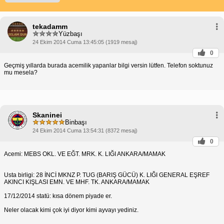
tekadamm
Yüzbaşı
24 Ekim 2014 Cuma 13:45:05 (1919 mesaj)
0
Geçmiş yıllarda burada acemilik yapanlar bilgi versin lütfen. Telefon soktunuz
mu mesela?
Skaninei
Binbaşı
24 Ekim 2014 Cuma 13:54:31 (8372 mesaj)
0
Acemi: MEBS OKL. VE EĞT. MRK. K. LIĞI ANKARA/MAMAK
Usta birligi: 28 İNCİ MKNZ P. TUG (BARIŞ GÜCÜ) K. LIĞI GENERAL EŞREF
AKINCI KIŞLASI EMN. VE MHF. TK. ANKARA/MAMAK
17/12/2014 statü: kısa dönem piyade er.
Neler olacak kimi çok iyi diyor kimi ayvayı yediniz.