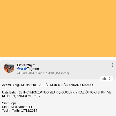
EnverYigit
Teğmen
24 Ekim 2014 Cuma 12:04:18 (154 mesaj)
0
Acemi Birliği: MEBS OKL. VE EĞT.MRK.K.LIĞI / ANKARA MAMAK
Usta Birliği: 28 İNCİ MKNZ.P.TUG. (BARIŞ GÜCÜ) K.YRD.LIĞI TOP.TB. KH. VE
KH.BL. / ÇANKIRI MERKEZ
Sınıf: Topçu
Statü: Kısa Dönem Er
Teslim Tarihi: 17/12/2014