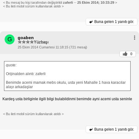
< Bu mesaj bu kişi tarafından değiştirildi
zaferli
--
25 Ekim 2014; 10:33:29
>
< Bu ileti mobil sürüm kullanılarak atıldı >
Buna gelen
1 yanıtı gör.
goaben
G
Yüzbaşı
25 Ekim 2014 Cumartesi 11:18:15 (721 mesaj)
0
quote:
Orijinalden alıntı: zaferli
Benimde acemi mamak mebs okulu, usta yeni Mahalle 1 hava karacılar
alayı arkadaşlar
Kardeş usta birliginle ilgili bilgi bulabildinmi benimde ayni acemi usta seninle
< Bu ileti mobil sürüm kullanılarak atıldı >
Buna gelen
1 yanıtı gör.