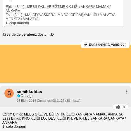
Eğitim Birliği: MEBS OKL. VE EĞT.MRK.K.LIĞI / ANKARA MAMAK /
ANKARA
Esas Birliği: MALATYA ASKERALMA BÖLGE BAŞKANLIĞI / MALATYA
MERKEZ / MALATYA
1. celp dönemi
İki yerde de beraberiz dostum :D
Buna gelen
1 yanıtı gör.
semihkuldas
S
Onbaşı
25 Ekim 2014 Cumartesi 00:11:27 (30 mesaj)
0
Eğitim Birliği: MEBS OKL. VE EĞT.MRK.K.LIĞI / ANKARA MAMAK / ANKARA
Esas Birliği: KHO K.LIĞI LOJ.DES.K.LIĞI KH. VE KH.BL. / ANKARA ÇANKAYA /
ANKARA
1. celp dönemi