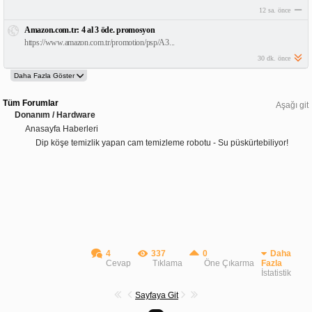
12 sa. önce
Amazon.com.tr: 4 al 3 öde. promosyon
https://www.amazon.com.tr/promotion/psp/A3...
30 dk. önce
Tüm Forumlar
Aşağı git
Donanım / Hardware
Anasayfa Haberleri
Dip köşe temizlik yapan cam temizleme robotu - Su püskürtebiliyor!
4
337
0
Daha
Cevap
Tıklama
Öne Çıkarma
Fazla
İstatistik
Sayfaya Git