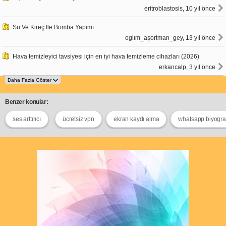
eritroblastosis, 10 yıl önce
Su Ve Kireç İle Bomba Yapımı
oglım_aşortman_gey, 13 yıl önce
Hava temizleyici tavsiyesi için en iyi hava temizleme cihazları (2026)
erkancalp, 3 yıl önce
Benzer konular:
ses arttırıcı
ücretsiz vpn
ekran kaydı alma
whatsapp biyograf