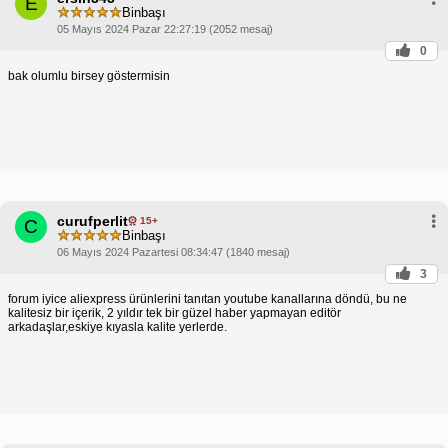
E
Binbaşı
05 Mayıs 2024 Pazar 22:27:19 (2052 mesaj)
0
bak olumlu birsey göstermisin
curufperlit
15+
C
Binbaşı
06 Mayıs 2024 Pazartesi 08:34:47 (1840 mesaj)
3
forum iyice aliexpress ürünlerini tanıtan youtube kanallarına döndü, bu ne
kalitesiz bir içerik, 2 yıldır tek bir güzel haber yapmayan editör
arkadaşlar,eskiye kıyasla kalite yerlerde.