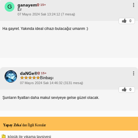
ganayem
15+
G
Er
07 Mayıs 2024 Salı 13:24:12 (7 mesaj)
0
Ha gayret. Yakında ideal cihazı bulacağız umarım :)
daNGe®
15+
Binbaşı
07 Mayıs 2024 Salı 14:46:32 (3131 mesaj)
0
Şunların fiyatları daha makul seviyeye gelse güzel olacak.
Yapay Zeka
’dan İlgili Konular
köpük ile yıkama tavsiyesi