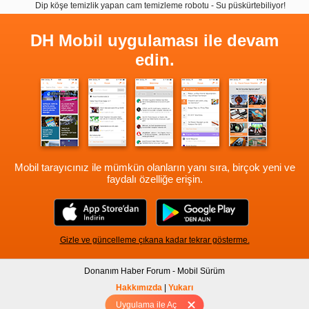
Dip köşe temizlik yapan cam temizleme robotu - Su püskürtebiliyor!
DH Mobil uygulaması ile devam
edin.
Mobil tarayıcınız ile mümkün olanların yanı sıra, birçok yeni ve
faydalı özelliğe erişin.
Gizle ve güncelleme çıkana kadar tekrar gösterme.
Donanım Haber Forum - Mobil Sürüm
Hakkımızda
|
Yukarı
Uygulama ile Aç
Tam sürüm için Tıklayınız