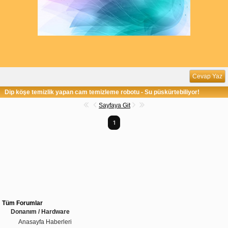
Cevap Yaz
Dip köşe temizlik yapan cam temizleme robotu - Su püskürtebiliyor!
Sayfaya Git
1
Tüm Forumlar
Donanım / Hardware
Anasayfa Haberleri