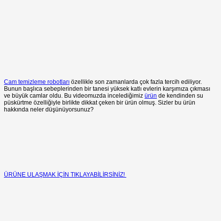
Cam temizleme robotları
özellikle son zamanlarda çok fazla tercih ediliyor.
Bunun başlıca sebeplerinden bir tanesi yüksek katlı evlerin karşımıza çıkması
ve büyük camlar oldu. Bu videomuzda incelediğimiz
ürün
de kendinden su
püskürtme özelliğiyle birlikte dikkat çeken bir ürün olmuş. Sizler bu ürün
hakkında neler düşünüyorsunuz?
ÜRÜNE ULAŞMAK İÇİN TIKLAYABİLİRSİNİZ!