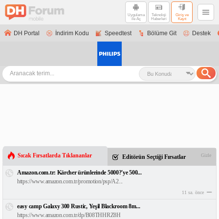
Uygulama
Teknoloji
Giriş ve
ile Aç
Haberleri
Kayıt
DH Portal
İndirim Kodu
Speedtest
Bölüme Git
Destek
Sıcak Fırsatlarda Tıklananlar
Gizle
Editörün Seçtiği Fırsatlar
Amazon.com.tr: Kärcher ürünlerinde 5000?'ye 500...
https://www.amazon.com.tr/promotion/psp/A2...
11 sa. önce
easy camp Galaxy 300 Rustic, Yeşil Blackroom 8m...
https://www.amazon.com.tr/dp/B08THHRZ8H