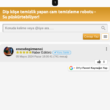
1
Dip köşe temizlik yapan cam temizleme robotu -
Su püskürtebiliyor!
Cevap Yaz
enesdegirmenci
Haber Editörü
Konu Sahibi
05 Mayıs 2024 Pazar 18:00:41 (741 mesaj)
0
+
DH'yi
Favori Kaynağın Yap