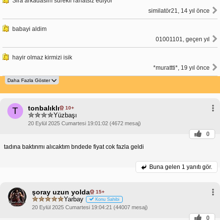
Sira arkadasim surekli rahatsiz ediyor
similatör21, 14 yıl önce
babayi aldim
01001101, geçen yıl
hayir olmaz kirmizi isik
*murattti*, 19 yıl önce
tonbalıklı
10+
T
Yüzbaşı
20 Eylül 2025 Cumartesi 19:01:02 (4672 mesaj)
0
tadına baktınmı alıcaktım bndede fiyat cok fazla geldi
Buna gelen
1 yanıtı gör.
şoray uzun yolda
15+
Yarbay
Konu Sahibi
20 Eylül 2025 Cumartesi 19:04:21 (44007 mesaj)
0