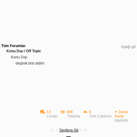
Tüm Forumlar
Aşağı git
Konu Dışı / Off Topic
Konu Dışı
degisik bisi aldim
13
389
0
Daha
Cevap
Tıklama
Öne Çıkarma
Fazla
İstatistik
Sayfaya Git