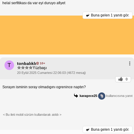
helal serfitikası da var eyi duruyo afiyet
Buna gelen
1 yanıtı gör.
tonbalıklı
10+
T
Yüzbaşı
20 Eylül 2025 Cumartesi 22:06:03 (4672 mesaj)
0
Sorayın isminin soray olmadıgını ogrenince naptın?
karagece25
kullanıcısına yanıt
< Bu ileti mobil sürüm kullanılarak atıldı >
Buna gelen
1 yanıtı gör.