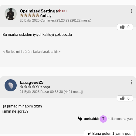
OptimizedSettings
10+
Yarbay
20 Eylül 2025 Cumartesi 23:23:29 (26122 mesaj)
0
Bu marka eskiden iyiydi kaliteyi çok bozdu
< Bu ileti mini sürüm kullanılarak atıldı >
karagece25
Yüzbaşı
21 Eylül 2025 Pazar 00:38:30 (4421 mesaj)
0
şaşırmadım napim dfdfh
ismin ne şoray?
T
tonbalıklı
kullanıcısına yanıt
Buna gelen
1 yanıtı gör.