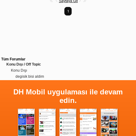
Sayfaya Git
1
Tüm Forumlar
Konu Dışı / Off Topic
Konu Dışı
degisik bisi aldim
DH Mobil uygulaması ile devam
edin.