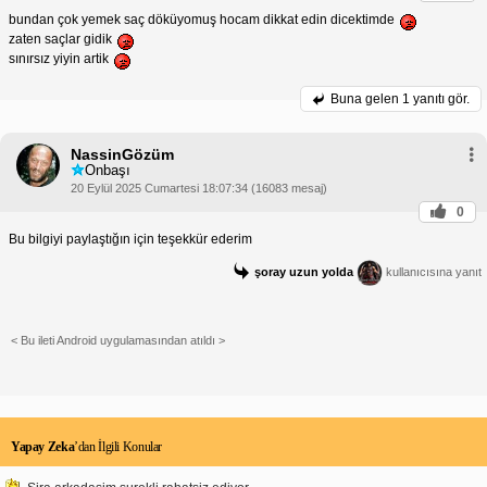
bundan çok yemek saç döküyomuş hocam dikkat edin dicektimde
zaten saçlar gidik
sınırsız yiyin artik
Buna gelen
1 yanıtı gör.
NassinGözüm
Onbaşı
20 Eylül 2025 Cumartesi 18:07:34 (16083 mesaj)
0
Bu bilgiyi paylaştığın için teşekkür ederim
şoray uzun yolda
kullanıcısına yanıt
< Bu ileti Android uygulamasından atıldı >
Yapay Zeka
’dan İlgili Konular