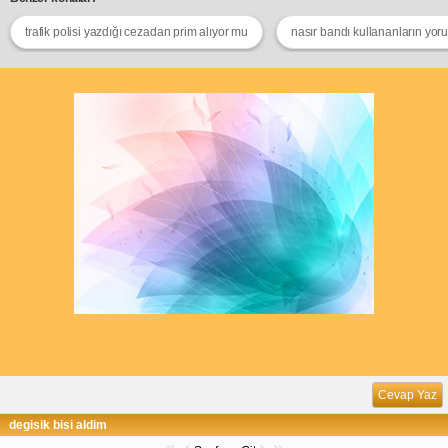
trafik polisi yazdığı cezadan prim alıyor mu
nasır bandı kullananların yor
Cevap Yaz
degisik bisi aldim