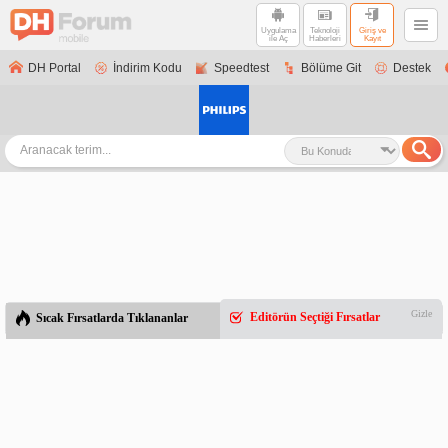
Uygulama
Teknoloji
Giriş ve
ile Aç
Haberleri
Kayıt
DH Portal
İndirim Kodu
Speedtest
Bölüme Git
Destek
Gizle
Editörün Seçtiği Fırsatlar
Sıcak Fırsatlarda Tıklananlar