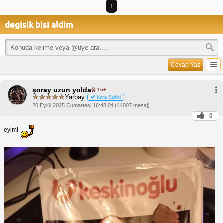
1
degisik bisi aldim
Cevap Yaz
şoray uzun yolda
15+
Yarbay
Konu Sahibi
20 Eylül 2025 Cumartesi 16:48:04 (44007 mesaj)
0
eyimi