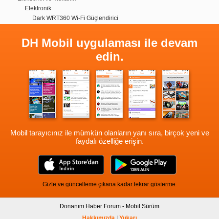
Elektronik
Dark WRT360 Wi-Fi Güçlendirici
DH Mobil uygulaması ile devam
edin.
Mobil tarayıcınız ile mümkün olanların yanı sıra, birçok yeni ve
faydalı özelliğe erişin.
Gizle ve güncelleme çıkana kadar tekrar gösterme.
Donanım Haber Forum - Mobil Sürüm
Hakkımızda
|
Yukarı