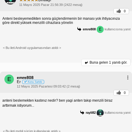
11 Mayıs 2025 Pazar 21:56:39 (2422 mesaj)
0
Anteni besleyemedikten sonra güçlendirmenin bir manası yok ihtiyacınıza
göre direkt yüksek menzilli cihazlara yönelin
E
emre808
kullanıcısına yanıt
< Bu ileti Android uygulamasından atıldı >
Buna gelen
1 yanıtı gör.
emre808
E
Er
Konu Sahibi
12 Mayıs 2025 Pazartesi 09:03:42 (2 mesaj)
0
anteni beslemekten kastınız nedir? ben yagi anten takıp menzili biraz
arttırmak istiyorum...
rayli82
kullanıcısına yanıt
< Bu ileti mobil sürüm kullanılarak atıldı >