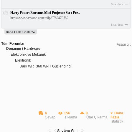
9 sa. önce
Harry Potter: Patronus Mini Projector Set : Pre...
https://www.amazon.com.tr/dp/0762479582
8 sa. önce
Tüm Forumlar
Aşağı git
Donanım / Hardware
Elektronik ve Mekanik
Elektronik
Dark WRT360 Wi-Fi Güçlendirici
4
156
0
Daha
Cevap
Tıklama
Öne Çıkarma
Fazla
İstatistik
Sayfaya Git