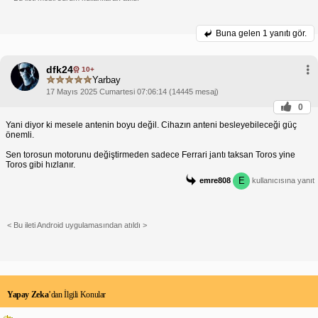
Buna gelen
1 yanıtı gör.
dfk24
10+
Yarbay
17 Mayıs 2025 Cumartesi 07:06:14 (14445 mesaj)
0
Yani diyor ki mesele antenin boyu değil. Cihazın anteni besleyebileceği güç
önemli.
Sen torosun motorunu değiştirmeden sadece Ferrari jantı taksan Toros yine
Toros gibi hızlanır.
E
emre808
kullanıcısına yanıt
< Bu ileti Android uygulamasından atıldı >
Yapay Zeka
’dan İlgili Konular