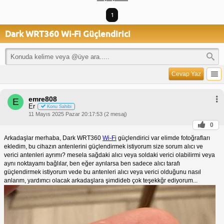
1
Dark WRT360 Wi-Fi Güçlendirici
Cevap Yaz
emre808
E
Er
Konu Sahibi
11 Mayıs 2025 Pazar 20:17:53 (2 mesaj)
0
Arkadaşlar merhaba, Dark WRT360
Wi-Fi
güçlendirici var elimde fotoğrafları
ekledim, bu cihazın antenlerini güçlendirmek istiyorum size sorum alıcı ve
verici antenleri ayrımı? mesela sağdaki alıcı veya soldaki verici olabilirmi veya
aynı noktayamı bağlılar, ben eğer ayrılarsa ben sadece alıcı tarafı
güçlendirmek istiyorum vede bu antenleri alıcı veya verici olduğunu nasıl
anlarım, yardımcı olacak arkadaşlara şimdideb çok teşekkğr ediyorum...