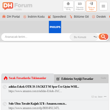
Uygulama
Teknoloji
Giriş ve
ile Aç
Haberleri
Kayıt
DH Portal
İndirim Kodu
Speedtest
Bölüme Git
Destek
Sıcak Fırsatlarda Tıklananlar
Gizle
Editörün Seçtiği Fırsatlar
adidas Erkek OTR 3S JACKET M Spor Üst Giyim WHI...
https://www.amazon.com.tr/adidas-Erkek-JAC...
12 sa. önce
Solo Ultra Tuvalet Kağıdı 32'li : Amazon.com.tr...
https://www.amazon.com.tr/dp/B0H4NL547L