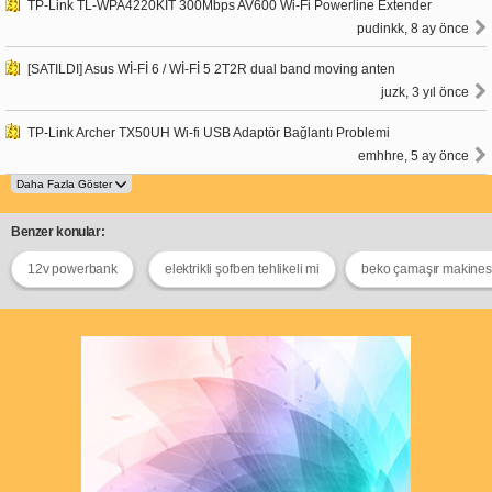
TP-Link TL-WPA4220KIT 300Mbps AV600 Wi-Fi Powerline Extender
pudinkk, 8 ay önce
[SATILDI] Asus Wİ-Fİ 6 / Wİ-Fİ 5 2T2R dual band moving anten
juzk, 3 yıl önce
TP-Link Archer TX50UH Wi-fi USB Adaptör Bağlantı Problemi
emhhre, 5 ay önce
Benzer konular:
12v powerbank
elektrikli şofben tehlikeli mi
beko çamaşır makinesi