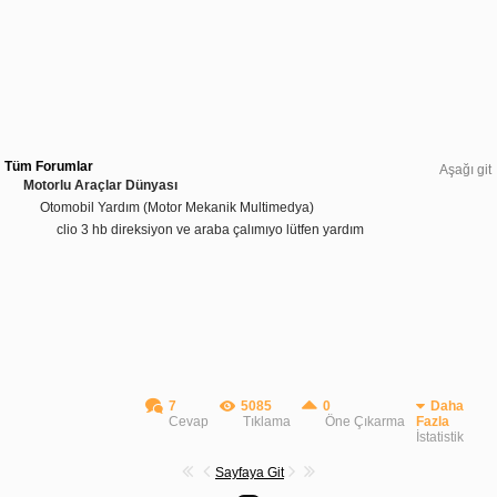
Tüm Forumlar
Aşağı git
Motorlu Araçlar Dünyası
Otomobil Yardım (Motor Mekanik Multimedya)
clio 3 hb direksiyon ve araba çalımıyo lütfen yardım
7
5085
0
Daha
Cevap
Tıklama
Öne Çıkarma
Fazla
İstatistik
Sayfaya Git