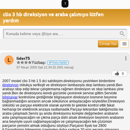
1
clio 3 hb direksiyon ve araba çalımıyo lütfen
yardım
Cevap Yaz
lider75
L
Yüzbaşı
Konu Sahibi
07 Nisan 2009 Salı 21:34:32 (591 mesaj)
0
2007 model clio 3 hb 1.5 dci sahibiyim.direksiyonu çevirirken birdenbire
direksiyon
oldukça sertleşti ve direksiyon lambasıyla stop lambası yandı.Ben
arabayı stop edip tekrar çalıştırmama rağmen direksiyon ve stop lambası yine
yandı.Ben de direksiyonu kendi gücümle çevirerek servise gittim.Serviste
bilgisayar
kontrolüne girdiğimde bilgisayarın direksiyon kısmının beynine
bağlanmadığını arızanın ancak sökülünce anlaşılacağını söylediler.Direksiyon
söküldü ve parçayı elektronik olarak ayrıntılı bi şekilde kontrol ettik fakat
herhangi bir elektronik arızaya rastlamadık.Parçayı tekrardan taktığımızda ise
araba çalışmadı.Servis şu anda direksiyonu komple değşmeden arabanın
asla çalışmayacağını ve çıkma parça dahi alsak direksiyon beyninin arabanın
ana beyniyle uyum sağlamayacağını ve çalışmayacağını tek çözümün
parçanın yenisini almak olduğunu söylüyo.Parçanın fiyatı ise 2800
tl.Garantisinin bitmesinin üzerinden daha sadece 20 gün geçmiş olmasına