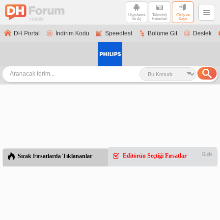
Uygulama
Teknoloji
Giriş ve
ile Aç
Haberleri
Kayıt
DH Portal
İndirim Kodu
Speedtest
Bölüme Git
Destek
Gizle
Editörün Seçtiği Fırsatlar
Sıcak Fırsatlarda Tıklananlar