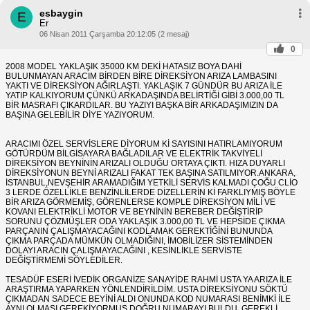
esbaygin
E
Er
06 Nisan 2011 Çarşamba 20:12:05 (2 mesaj)
0
2008 MODEL YAKLAŞIK 35000 KM DEKİ HATASIZ BOYA DAHİ
BULUNMAYAN ARACIM BİRDEN BİRE DİREKSİYON ARIZA LAMBASINI
YAKTI VE DİREKSİYON AĞIRLAŞTI. YAKLAŞIK 7 GÜNDÜR BU ARIZA İLE
YATIP KALKIYORUM ÇÜNKÜ ARKADAŞINDA BELİRTİĞİ GİBİ 3.000,00 TL
BİR MASRAFI ÇIKARDILAR. BU YAZIYI BAŞKA BİR ARKADAŞIMIZIN DA
BAŞINA GELEBİLİR DİYE YAZIYORUM.
ARACIMI ÖZEL SERVİSLERE DİYORUM Kİ SAYISINI HATIRLAMIYORUM
GÖTÜRDÜM BİLGİSAYARA BAĞLADILAR VE ELEKTRİK TAKVİYELİ
DİREKSİYON BEYNİNİN ARIZALI OLDUĞU ORTAYA ÇIKTI. HIZA DUYARLI
DİREKSİYONUN BEYNİ ARIZALI FAKAT TEK BAŞINA SATILMIYOR.ANKARA,
İSTANBUL,NEVŞEHİR ARAMADIĞIM YETKİLİ SERVİS KALMADI ÇOĞU CLİO
3 LERDE ÖZELLİKLE BENZİNLİLERDE DİZELLERİN Kİ FARKLIYMIŞ BÖYLE
BİR ARIZA GÖRMEMİŞ, GÖRENLERSE KOMPLE DİREKSİYON MİLİ VE
KOVANI ELEKTRİKLİ MOTOR VE BEYNİNİN BEREBER DEĞİŞTİRİP
SORUNU ÇÖZMÜŞLER ODA YAKLAŞIK 3.000,00 TL VE HEPSİDE ÇIKMA
PARÇANIN ÇALIŞMAYACAĞINI KODLAMAK GEREKTİĞİNİ BUNUNDA
ÇIKMA PARÇADA MÜMKÜN OLMADIĞINI, İMOBİLİZER SİSTEMİNDEN
DOLAYI ARACIN ÇALIŞMAYACAĞINI , KESİNLİKLE SERVİSTE
DEĞİŞTİRMEMİ SÖYLEDİLER.
TESADÜF ESERİ İVEDİK ORGANİZE SANAYİDE RAHMİ USTA YA ARIZA İLE
ARAŞTIRMA YAPARKEN YÖNLENDİRİLDİM. USTA DİREKSİYONU SÖKTÜ
ÇIKMADAN SADECE BEYİNİ ALDI ONUNDA KOD NUMARASI BENİMKİ İLE
AYNI OLMASI GEREKİYORMUŞ DOĞRU NUMARAYI BULDU, GEREKLİ