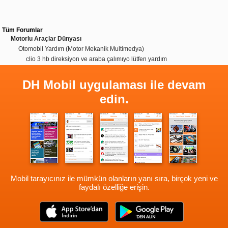
Tüm Forumlar
Motorlu Araçlar Dünyası
Otomobil Yardım (Motor Mekanik Multimedya)
clio 3 hb direksiyon ve araba çalımıyo lütfen yardım
DH Mobil uygulaması ile devam
edin.
Mobil tarayıcınız ile mümkün olanların yanı sıra, birçok yeni ve
faydalı özelliğe erişin.