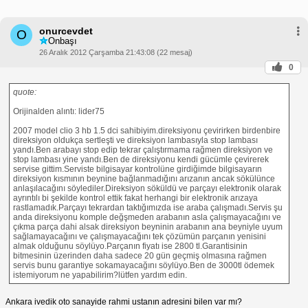
onurcevdet
O
Onbaşı
26 Aralık 2012 Çarşamba 21:43:08 (22 mesaj)
0
quote:
Orijinalden alıntı: lider75
2007 model clio 3 hb 1.5 dci sahibiyim.direksiyonu çevirirken birdenbire
direksiyon oldukça sertleşti ve direksiyon lambasıyla stop lambası
yandı.Ben arabayı stop edip tekrar çalıştırmama rağmen direksiyon ve
stop lambası yine yandı.Ben de direksiyonu kendi gücümle çevirerek
servise gittim.Serviste bilgisayar kontrolüne girdiğimde bilgisayarın
direksiyon kısmının beynine bağlanmadığını arızanın ancak sökülünce
anlaşılacağını söylediler.Direksiyon söküldü ve parçayı elektronik olarak
ayrıntılı bi şekilde kontrol ettik fakat herhangi bir elektronik arızaya
rastlamadık.Parçayı tekrardan taktığımızda ise araba çalışmadı.Servis şu
anda direksiyonu komple değşmeden arabanın asla çalışmayacağını ve
çıkma parça dahi alsak direksiyon beyninin arabanın ana beyniyle uyum
sağlamayacağını ve çalışmayacağını tek çözümün parçanın yenisini
almak olduğunu söylüyo.Parçanın fiyatı ise 2800 tl.Garantisinin
bitmesinin üzerinden daha sadece 20 gün geçmiş olmasına rağmen
servis bunu garantiye sokamayacağını söylüyo.Ben de 3000tl ödemek
istemiyorum ne yapabilirim?lütfen yardım edin.
Ankara ivedik oto sanayide rahmi ustanın adresini bilen var mı?