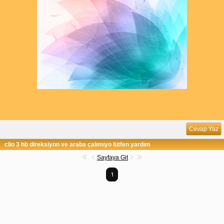
Cevap Yaz
clio 3 hb direksiyon ve araba çalımıyo lütfen yardım
Sayfaya Git
1