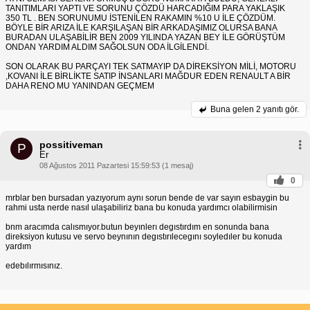
TANITIMLARI YAPTI VE SORUNU ÇÖZDÜ HARCADIĞIM PARA YAKLAŞIK
350 TL . BEN SORUNUMU İSTENİLEN RAKAMIN %10 U İLE ÇÖZDÜM.
BÖYLE BİR ARIZA İLE KARŞILAŞAN BİR ARKADAŞIMIZ OLURSA BANA
BURADAN ULAŞABİLİR BEN 2009 YILINDA YAZAN BEY İLE GÖRÜŞTÜM
ONDAN YARDIM ALDIM SAĞOLSUN ODA İLGİLENDİ.
SON OLARAK BU PARÇAYI TEK SATMAYIP DA DİREKSİYON MİLİ, MOTORU
,KOVANI İLE BİRLİKTE SATIP İNSANLARI MAĞDUR EDEN RENAULT A BİR
DAHA RENO MU YANINDAN GEÇMEM
Buna gelen
2 yanıtı gör.
possitiveman
P
Er
08 Ağustos 2011 Pazartesi 15:59:53 (1 mesaj)
0
mrblar ben bursadan yazıyorum aynı sorun bende de var sayın esbaygin bu
rahmi usta nerde nasıl ulaşabiliriz bana bu konuda yardımcı olabilirmisin
bnm aracımda calısmıyor.butun beyınlerı degıstırdım en sonunda bana
direksiyon kutusu ve servo beynının degıstırılecegını soyledıler bu konuda
yardım
edebılırmısınız.