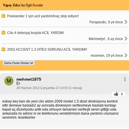
Yapay Zeka
’dan İlgili Konular
Freelander 1 için acil yardım!Araç stop ediyor!
Ferapeutic, 9 yıl önce
Clio 4 debriyaj boşluk ACİL YARDIM
Mehmetyrl , 6 ay önce
2002 ACCENT 1.3 VİTES SORUNU ACİL YARDIM!!
mcemen, 19 yıl önce
mehmet1875
M
Er
20 Haziran 2012 Çarşamba 17:14:53 (1 mesaj)
0
esbay bey ben de yeni clio aldım 2009 model 1.5 dizel direksiyonu kontrol
ettir demeye basladı2 ay sonrada direksiyon sertlesmeye basladı kontagı
kapat aç düzeliyodu artık oda olmuyor tamamen sertleşti senin gittiği usta
ankarada mı adresi ni ve telefonunu verebilirmisin bana yardımcı olursanız
sevinirim. tesekkürler