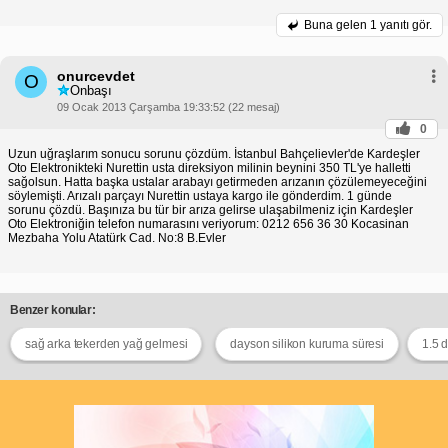
Buna gelen
1 yanıtı gör.
onurcevdet
O
Onbaşı
09 Ocak 2013 Çarşamba 19:33:52 (22 mesaj)
0
Uzun uğraşlarım sonucu sorunu çözdüm. İstanbul Bahçelievler'de Kardeşler
Oto Elektronikteki Nurettin usta direksiyon milinin beynini 350 TL'ye halletti
sağolsun. Hatta başka ustalar arabayı getirmeden arızanın çözülemeyeceğini
söylemişti. Arızalı parçayı Nurettin ustaya kargo ile gönderdim. 1 günde
sorunu çözdü. Başınıza bu tür bir arıza gelirse ulaşabilmeniz için Kardeşler
Oto Elektroniğin telefon numarasını veriyorum: 0212 656 36 30 Kocasinan
Mezbaha Yolu Atatürk Cad. No:8 B.Evler
Benzer konular:
sağ arka tekerden yağ gelmesi
dayson silikon kuruma süresi
1.5 