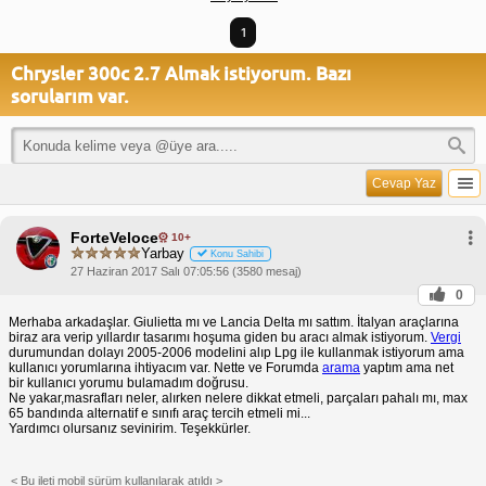
1
Chrysler 300c 2.7 Almak istiyorum. Bazı
sorularım var.
Cevap Yaz
ForteVeloce
10+
Yarbay
Konu Sahibi
27 Haziran 2017 Salı 07:05:56 (3580 mesaj)
0
Merhaba arkadaşlar. Giulietta mı ve Lancia Delta mı sattım. İtalyan araçlarına
biraz ara verip yıllardır tasarımı hoşuma giden bu aracı almak istiyorum.
Vergi
durumundan dolayı 2005-2006 modelini alıp Lpg ile kullanmak istiyorum ama
kullanıcı yorumlarına ihtiyacım var. Nette ve Forumda
arama
yaptım ama net
bir kullanıcı yorumu bulamadım doğrusu.
Ne yakar,masrafları neler, alırken nelere dikkat etmeli, parçaları pahalı mı, max
65 bandında alternatif e sınıfı araç tercih etmeli mi...
Yardımcı olursanız sevinirim. Teşekkürler.
< Bu ileti mobil sürüm kullanılarak atıldı >