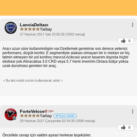
LanciaDeltacı
Yarbay
27 Haziran 2017 Salı 23:50:28 (3302 mesaj)
0
Aracı uzun süre kullanmisligim var.Ozetlemek gerekirse son derece yetersiz
performans, düşük konfor, E segmentiyle alakası olmayan bir ic mekan ve hiç
tatmin etmeyen bir yol konforu mevcut.Acikcasi aracın tasarımı dışında hiçbir
ekstrasi yok.Alinacaksa 3.0 CRD veya 5.7 hemi öneririm.Onlara bütçe yoksa
uzak durulması gereken bir araç.
< Bu ileti mobil sürüm kullanılarak atıldı >
ForteVeloce
10+
Yarbay
Konu Sahibi
28 Haziran 2017 Çarşamba 02:34:35 (3580 mesaj)
0
Öncelikle cevap için vaktini ayıran herkese teşekürler.