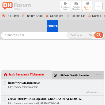
Uygulama
Teknoloji
Giriş ve
ile Aç
Haberleri
Kayıt
DH Portal
İndirim Kodu
Speedtest
Bölüme Git
Destek
Sıcak Fırsatlarda Tıklananlar
Gizle
Editörün Seçtiği Fırsatlar
https://www.amazon.com.tr/
https://www.amazon.com.tr/
4 hafta önce
adidas Erkek PARK ST Ayakkabı CBLACK/CBLACK/OWH...
https://www.amazon.com.tr/dp/B0BZRYNN5M