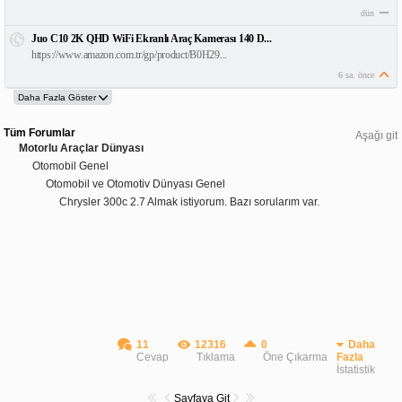
dün
Juo C10 2K QHD WiFi Ekranlı Araç Kamerası 140 D...
https://www.amazon.com.tr/gp/product/B0H29...
6 sa. önce
Tüm Forumlar
Aşağı git
Motorlu Araçlar Dünyası
Otomobil Genel
Otomobil ve Otomotiv Dünyası Genel
Chrysler 300c 2.7 Almak istiyorum. Bazı sorularım var.
11
12316
0
Daha
Cevap
Tıklama
Öne Çıkarma
Fazla
İstatistik
Sayfaya Git