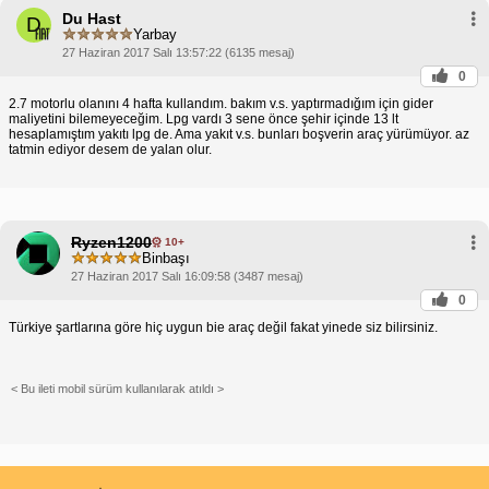
Du Hast
D
Yarbay
27 Haziran 2017 Salı 13:57:22 (6135 mesaj)
0
2.7 motorlu olanını 4 hafta kullandım. bakım v.s. yaptırmadığım için gider
maliyetini bilemeyeceğim. Lpg vardı 3 sene önce şehir içinde 13 lt
hesaplamıştım yakıtı lpg de. Ama yakıt v.s. bunları boşverin araç yürümüyor. az
tatmin ediyor desem de yalan olur.
Ryzen1200
10+
Binbaşı
27 Haziran 2017 Salı 16:09:58 (3487 mesaj)
0
Türkiye şartlarına göre hiç uygun bie araç değil fakat yinede siz bilirsiniz.
< Bu ileti mobil sürüm kullanılarak atıldı >