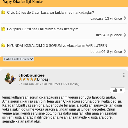
Yapay Zeka
’dan İlgili Konular
Civic 1.6 ies de 2 ayrı kasa var farkları nedir arkadaşlar?
caucass, 13 yıl önce
Golf plus 1.6 fsı nasıl bilirsiniz almak üzereyim
ukc34, 3 yıl önce
HYUNDAİ İX35 ALDIM 2-3 SORUM ve Alacaklarım VAR LÜTFEN
boreas06, 8 yıl önce
choiboungee
Binbaşı
27 Haziran 2017 Salı 20:02:21 (1721 mesaj)
0
temiz kullanırsan sorun çıkaracağını sanmıyorum sonuçta tank gibi araba.
Ama sorun çıkarırsa sahibini fena üzer. Çıkaracağı soruna göre fiyatta değişir.
Kafadan 5bintl yaz sen ona. Eğer böyle bir araç alacaksan sanayide tanıdığın
yoksa sakın götürme yoksa aracın altından girip üstünden geçerler. Onun
yerine aracı kendi servisine götür biraz daha masraflı olur ama en azından
işin ehli ustalar aracın dilinden daha iyi anlar sanayide ki ustalara gore.
seninde kafan rahat olur.