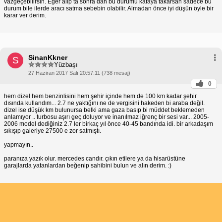
vazgeçebilirsin. Eğer alıp ta sonra dan bu durumu kafaya takarsan sadece bu
durum bile ilerde aracı satma sebebin olabilir. Almadan önce iyi düşün öyle bir
karar ver derim.
SinanKkner
S
Yüzbaşı
27 Haziran 2017 Salı 20:57:11 (738 mesaj)
0
hem dizel hem benzinlisini hem şehir içinde hem de 100 km kadar şehir
dısında kullandım... 2.7 ne yaktığını ne de vergisini hakeden bi araba değil.
dizel ise düşük km bulunursa belki ama gaza basıp bi müddet beklemeden
anlamıyor .. turbosu aşırı geç doluyor ve inanılmaz iğrenç bir sesi var... 2005-
2006 model dediğiniz 2.7 ler birkaç yıl önce 40-45 bandında idi. bir arkadaşım
sıkışıp galeriye 27500 e zor satmıştı.
yapmayın..
paranıza yazık olur. mercedes candır. çıkın etilere ya da hisarüstüne
garajlarda yatanlardan beğenip sahibini bulun ve alın derim. :)