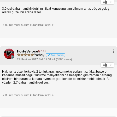
0
3.0 crd daha mantıklı değil mi, fiyat konusunu tam bilmem ama, güç ve çekiş
olarak güzel bir araba dizeli.
< Bu ileti mobil sürüm kullanılarak atıldı >
ForteVeloce
10+
Yarbay
Konu Sahibi
27 Haziran 2017 Salı 12:31:41 (3580 mesaj)
0
Haklısınız dizel torkuyla 2 tonluk aracı goturmekte zorlanmaz fakat butçe o
kadarına müsait değil. Yurutme maliyetlerini de hesapladığım zaman herhangi
ekstrem bir durumda kenara ayırmam gereken de bir miktar mebla olmalı. Bu
yüzden 2.7 daha mantıklı geliyor...
< Bu ileti mobil sürüm kullanılarak atıldı >