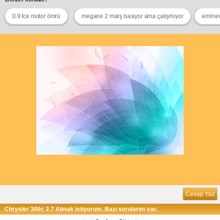
0.9 tce motor ömrü
megane 2 marş basıyor ama çalışmıyor
eminev
Cevap Yaz
Chrysler 300c 2.7 Almak istiyorum. Bazı sorularım var.