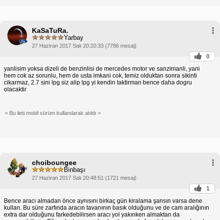
KaSaTuRa.
Yarbay
27 Haziran 2017 Salı 20:20:33 (7786 mesaj)
0
yanlisim yoksa dizeli de benzinlisi de mercedes motor ve sanzimanli, yani
hem cok az sorunlu, hem de usta imkani cok, temiz olduktan sonra sikinti
cikarmaz, 2.7 sini lpg siz alip lpg yi kendin taktirman bence daha dogru
olacaktir
< Bu ileti mobil sürüm kullanılarak atıldı >
choiboungee
Binbaşı
27 Haziran 2017 Salı 20:48:51 (1721 mesaj)
1
Bence aracı almadan önce aynısını birkaç gün kiralama şansın varsa dene
kullan. Bu süre zarfında aracın tavanının basık olduğunu ve de cam aralığının
extra dar olduğunu farkedebilirsen aracı yol yakınken almaktan da