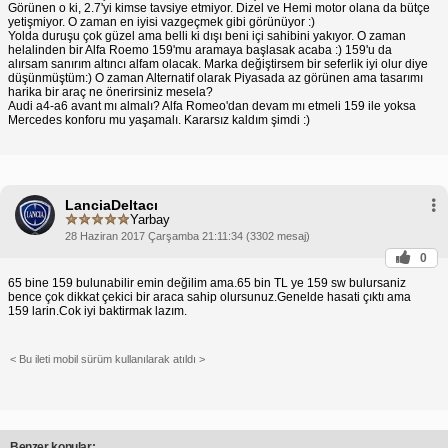
Görünen o ki, 2.7'yi kimse tavsiye etmiyor. Dizel ve Hemi motor olana da bütçe
yetişmiyor. O zaman en iyisi vazgeçmek gibi görünüyor :)
Yolda duruşu çok güzel ama belli ki dışı beni içi sahibini yakıyor. O zaman
helalinden bir Alfa Roemo 159'mu aramaya başlasak acaba :) 159'u da
alırsam sanırım altıncı alfam olacak. Marka değiştirsem bir seferlik iyi olur diye
düşünmüştüm:) O zaman Alternatif olarak Piyasada az görünen ama tasarımı
harika bir araç ne önerirsiniz mesela?
Audi a4-a6 avant mı almalı? Alfa Romeo'dan devam mı etmeli 159 ile yoksa
Mercedes konforu mu yaşamalı. Kararsız kaldım şimdi :)
LanciaDeltacı
Yarbay
28 Haziran 2017 Çarşamba 21:11:34 (3302 mesaj)
0
65 bine 159 bulunabilir emin değilim ama.65 bin TL ye 159 sw bulursaniz
bence çok dikkat çekici bir araca sahip olursunuz.Genelde hasati çıktı ama
159 larin.Cok iyi baktirmak lazım.
< Bu ileti mobil sürüm kullanılarak atıldı >
Benzer konular: