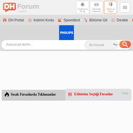
Uygulama
Teknoloji
Giriş ve
ile Aç
Haberleri
Kayıt
DH Portal
İndirim Kodu
Speedtest
Bölüme Git
Destek
Gizle
Editörün Seçtiği Fırsatlar
Sıcak Fırsatlarda Tıklananlar