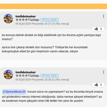
trolldetector
Yüzbaşı
Konu Sahibi
05 Eylül 2024 Perşembe 16:27:14 (961 mesaj)
0
bu konuyu teknik destek ve bilgi alabilmek için bu foruma açtım yanlışsa taşır
mısınız?
ayrıca öne çıkarıp destek olur musunuz? Türkiye'de her kurumdaki
kokuşmuşluk elbet bir gün hepimizin canını sıkacak, sıkıyor.
trolldetector
Yüzbaşı
Konu Sahibi
05 Eylül 2024 Perşembe 16:29:22 (961 mesaj)
0
@
XpressMusic34
hocam sizce ne yapmalıyım? siz bu forumda birçok insana
yol gösterdiniz mevzu internet olduğunda. daha nereye şikayet etmeliyim? ya
da bırakmalı mıyım şikayeti cimer btk twitter her yere de yazdım