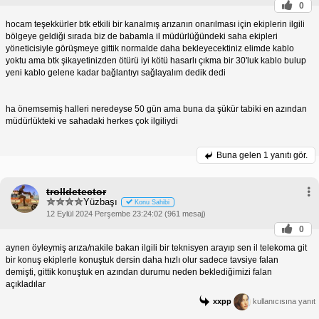
0
hocam teşekkürler btk etkili bir kanalmış arızanın onarılması için ekiplerin ilgili
bölgeye geldiği sırada biz de babamla il müdürlüğündeki saha ekipleri
yöneticisiyle görüşmeye gittik normalde daha bekleyecektiniz elimde kablo
yoktu ama btk şikayetinizden ötürü iyi kötü hasarlı çıkma bir 30'luk kablo bulup
yeni kablo gelene kadar bağlantıyı sağlayalım dedik dedi
ha önemsemiş halleri neredeyse 50 gün ama buna da şükür tabiki en azından
müdürlükteki ve sahadaki herkes çok ilgiliydi
Buna gelen
1 yanıtı gör.
trolldetector
Yüzbaşı
Konu Sahibi
12 Eylül 2024 Perşembe 23:24:02 (961 mesaj)
0
aynen öyleymiş arıza/nakile bakan ilgili bir teknisyen arayıp sen il telekoma git
bir konuş ekiplerle konuştuk dersin daha hızlı olur sadece tavsiye falan
demişti, gittik konuştuk en azından durumu neden beklediğimizi falan
açıkladılar
xxpp
kullanıcısına yanıt