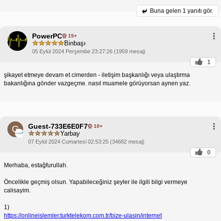
Buna gelen
1 yanıtı gör.
PowerPC
15+
Binbaşı
05 Eylül 2024 Perşembe 23:27:26 (1959 mesaj)
1
şikayet etmeye devam et cimerden - iletişim başkanlığı veya ulaştırma
bakanlığına gönder vazgeçme. nasıl muamele görüyorsan aynen yaz.
Guest-733E6E0F7
10+
G
Yarbay
07 Eylül 2024 Cumartesi 02:53:25 (34682 mesaj)
0
Merhaba, estağfurullah.
Öncelikle geçmiş olsun. Yapabileceğiniz şeyler ile ilgili bilgi vermeye
calisayim.
1)
https://onlineislemler.turktelekom.com.tr/bize-ulasin/internet