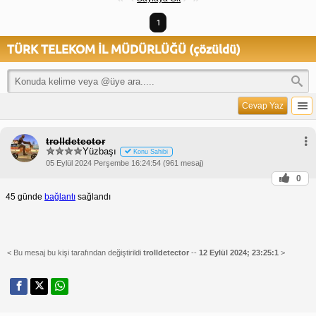
1
TÜRK TELEKOM İL MÜDÜRLÜĞÜ (çözüldü)
Cevap Yaz
trolldetector
Yüzbaşı
Konu Sahibi
05 Eylül 2024 Perşembe 16:24:54 (961 mesaj)
0
45 günde
bağlantı
sağlandı
< Bu mesaj bu kişi tarafından değiştirildi
trolldetector
--
12 Eylül 2024; 23:25:1
>