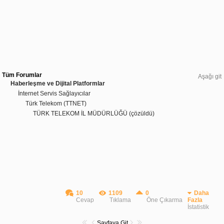
Tüm Forumlar
Aşağı git
Haberleşme ve Dijital Platformlar
İnternet Servis Sağlayıcılar
Türk Telekom (TTNET)
TÜRK TELEKOM İL MÜDÜRLÜĞÜ (çözüldü)
10
1109
0
Daha
Cevap
Tıklama
Öne Çıkarma
Fazla
İstatistik
Sayfaya Git