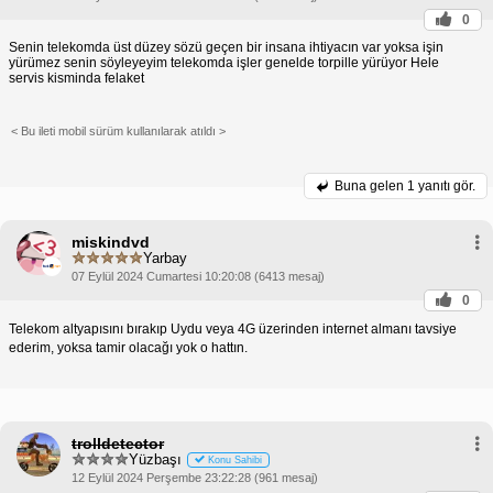
0
Senin telekomda üst düzey sözü geçen bir insana ihtiyacın var yoksa işin
yürümez senin söyleyeyim telekomda işler genelde torpille yürüyor Hele
servis kisminda felaket
< Bu ileti mobil sürüm kullanılarak atıldı >
Buna gelen
1 yanıtı gör.
miskindvd
Yarbay
07 Eylül 2024 Cumartesi 10:20:08 (6413 mesaj)
0
Telekom altyapısını bırakıp Uydu veya 4G üzerinden internet almanı tavsiye
ederim, yoksa tamir olacağı yok o hattın.
trolldetector
Yüzbaşı
Konu Sahibi
12 Eylül 2024 Perşembe 23:22:28 (961 mesaj)