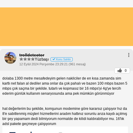
trolldetector
Yüzbaşı
Konu Sahibi
12 Eylül 2024 Perşembe 23:29:21 (961 mesaj)
0
dolaba 1300 metre mesafedeyim gelen nakilciler de en kısa zamanda sim
kartlı net falan al dediler ama onlar da çok pahalı ve bazen 100 mbps bazen 5
mbps çok saçma bir şekilde. tutarlı ve kopmasız bir 16 mbps'yi 4g'ye tercih
ederim günlük kullanım senaryosunda ama pek mümkün görünmüyor
hat değerlerim bu şekilde, komşunun modemine göre kararsız çalışıyor hız da
8'e sabitlenmiş müşteri hizmetlerini aradım hattınız sorunlu arıza kaydı açılmış
bir şey yapamam dedi bilmiyorum normalde de kilidi kaldırabiliyor mu. 16'lık
adsl pakete geçmeye çalışıyorum