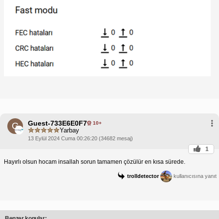
Guest-733E6E0F7
10+
G
Yarbay
13 Eylül 2024 Cuma 00:26:20 (34682 mesaj)
1
Hayırlı olsun hocam insallah sorun tamamen çözülür en kısa sürede.
trolldetector
kullanıcısına yanıt
Benzer konular: