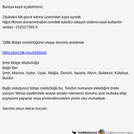
Buraya kayıt açabilirsiniz.
2)tuketici.btk.gov.tr adresi üzerinden kayıt açmak
https://forum.donanimhaber.com/btk-tuketici-sikayet-sistemi-nasil-kullanilir-
rehber--152027365-5
3)Btk Bölge müdürlüğüne ulaşıp durumu anlatmak
https://eng.btk.gov.tr/iletisim
İzmir Bölge Müdürlüğü
Bağlı İller
İzmir, Manisa, Aydın, Uşak, Muğla, Denizli, Isparta, Afyon, Balıkesir, Kütahya,
Burdur
Bağlı olduğunuz bölge müdürlüğü bu. Telefon numarası eklediğim linkte
yazıyor. Mesai saatlerinde arayıp anlatın isterseniz durumu size mutlaka bilgi
paylasımı yaparlar veya yönlendirecekleri yerler olur muhakkak.
Gecmis olsun tekrar hocam.
trolldetector
kullanıcısına yanıt