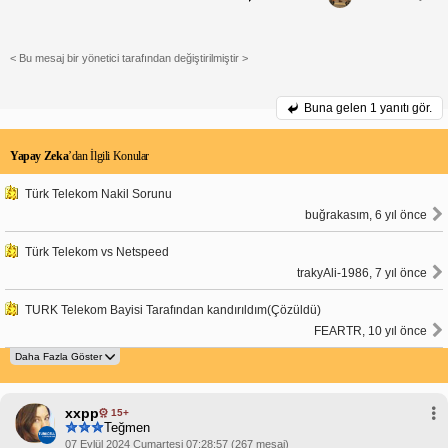
< Bu mesaj bir yönetici tarafından değiştirilmiştir >
Buna gelen
1 yanıtı gör.
Yapay Zeka
’dan İlgili Konular
Türk Telekom Nakil Sorunu
buğrakasım, 6 yıl önce
Türk Telekom vs Netspeed
trakyAli-1986, 7 yıl önce
TURK Telekom Bayisi Tarafından kandırıldım(Çözüldü)
FEARTR, 10 yıl önce
xxpp
15+
Teğmen
07 Eylül 2024 Cumartesi 07:28:57 (267 mesaj)