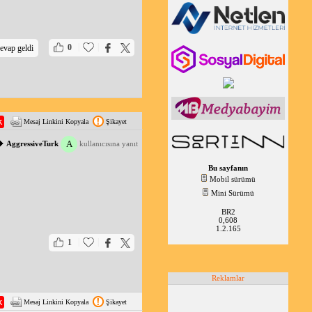
|
|
0
evap geldi
Mesaj Linkini Kopyala
Şikayet
A
AggressiveTurk
kullanıcısına yanıt
Bu sayfanın
Mobil sürümü
Mini Sürümü
BR2
0,608
1.2.165
|
|
1
Reklamlar
Mesaj Linkini Kopyala
Şikayet