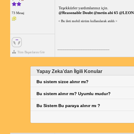
Teşekkürler yardımlarınız için.
@Reasonable Doubt
@metin abi 65
@LEON
73 Mesaj
< Bu ileti mobil sürüm kullanılarak atıldı >
_____________________________
Tüm Başarılarını Gör
Yapay Zeka’dan İlgili Konular
Bu sistem sizce alınır mı?
Bu sistem alınır mı? Uyumlu mudur?
Bu Sistem Bu paraya alınır mı ?