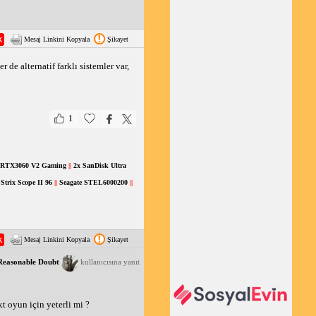
Mesaj Linkini Kopyala
Şikayet
e alternatif farklı sistemler var, 
|
|
1
 RTX3060 V2 Gaming
||
2x SanDisk Ultra
Strix Scope II 96
||
Seagate STEL6000200
||
Mesaj Linkini Kopyala
Şikayet
Reasonable Doubt
kullanıcısına yanıt
t oyun için yeterli mi ?