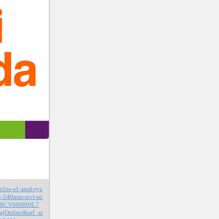
elite-s1-amd-ryz
i-240mm-sivi-so
-HBCV00009JL7
jOnline&url_sr