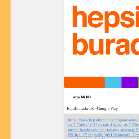
app.hb.biz
Hepsiburada TR - Google Play
https://www.hepsiburada.com/game-garaj-
en-7-7800x3d-32gb-ram-1tb-ssd-rtx5070t
gutma-freedos-oyuncu-tavsiye-sistem-p
D6?ftid=271bqsw98i0jrh18&magaza=Gara