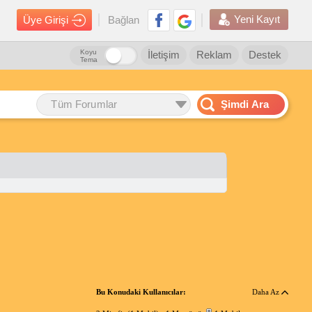
Yeni Kayıt
Üye Girişi
Bağlan
Koyu
İletişim
Reklam
Destek
Tema
Tüm Forumlar
Şimdi Ara
Bu Konudaki Kullanıcılar:
Daha Az