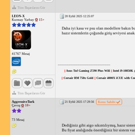
Tüm Başarılarını Gör
LEON-X
20 Eylül 2025 12:25:07
Kurmay Yarbay
15+
Daha iyi kasa ve psu olan modellere bakın bu 
hazır sistemlerin çoğunda giriş seviyesi anaka
41767 Mesaj
_____________________________
||
Asus Tuf Gaming Z590 Plus Wifi
||
Intel i9-10850K
||
Corsair RM 750x Gold
||
Corsair 4000X iCUE with C
Tüm Başarılarını Gör
AggressiveTurk
21 Eylül 2025 17:29:56
Konu Sahibi
Çavuş
10+
73 Mesaj
Dediğiniz gibi aigo sıkıntılıymış, hazır siste
Bu fiyat aralığında önerdiğiniz bir sistem va