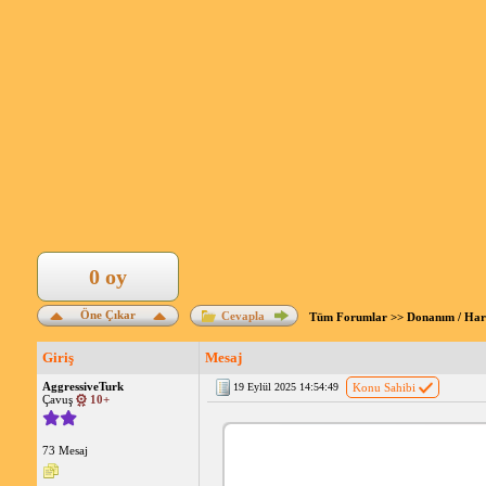
0 oy
Öne Çıkar
Cevapla
Tüm Forumlar
>>
Donanım / Ha
Giriş
Mesaj
AggressiveTurk
19 Eylül 2025 14:54:49
Konu Sahibi
Çavuş
10+
73 Mesaj