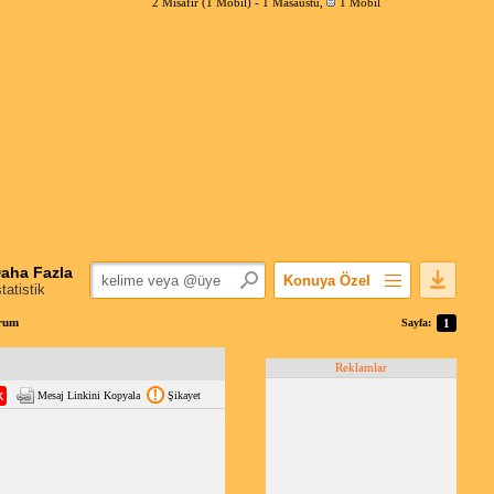
2 Misafir (1 Mobil) -
1 Masaüstü
,
1 Mobil
aha Fazla
Konuya Özel
statistik
Favorilerime Ekle
orum
Sayfa:
1
Konuyu Açandan
Reklamlar
Popüler Mesajlar
Mesaj Linkini Kopyala
Şikayet
Linkli Mesajlar
Yazdır
E-Posta Aboneliği
Konuyu Gizle