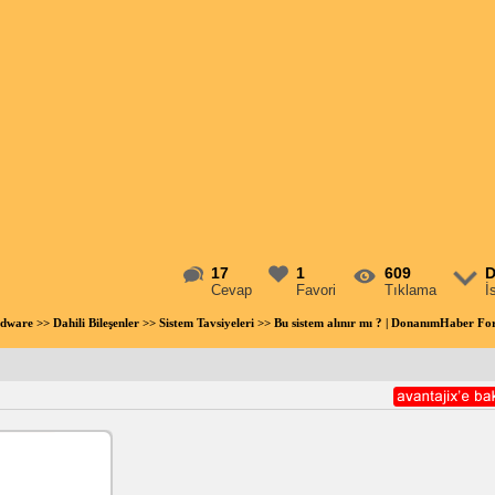
17
1
609
D
Cevap
Favori
Tıklama
İ
rdware
>>
Dahili Bileşenler
>>
Sistem Tavsiyeleri
>> Bu sistem alınır mı ? | DonanımHaber F