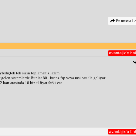
Bu mesaja 1 c
ledir,tek tek sizin toplamaniz lazim.
r gelen sistemlerde.Bunlar 80+ bronz fsp veya msi psu ile geliyor.
kart arasinda 10 bin tl fiyat farki var.