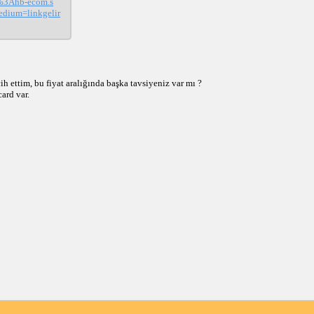
%3Ahb-ecom.s
dium=linkgelir
e
cih ettim, bu fiyat aralığında başka tavsiyeniz var mı ?
ard var.