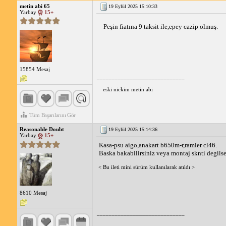
metin abi 65
19 Eylül 2025 15:10:33
Yarbay
15+
Peşin fiatına 9 taksit ile,epey cazip olmuş.
15854 Mesaj
_____________________________
eski nickim metin abi
Tüm Başarılarını Gör
Reasonable Doubt
19 Eylül 2025 15:14:36
Yarbay
15+
Kasa-psu aigo,anakart b650m-r,ramler cl46.
Baska bakabilirsiniz veya montaj sknti degilse 
< Bu ileti mini sürüm kullanılarak atıldı >
8610 Mesaj
_____________________________