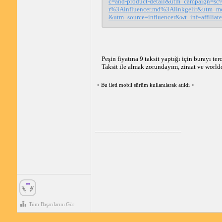
c=and-product-detail&utm_campaign=sc
r%3Ainfluencer.md%3Alinkgelir&utm_me
&utm_source=influencer&wt_inf=affiliat
Peşin fiyatına 9 taksit yaptığı için burayı ter
Taksit ile almak zorundayım, ziraat ve worldc
< Bu ileti mobil sürüm kullanılarak atıldı >
_____________________________
Tüm Başarılarını Gör