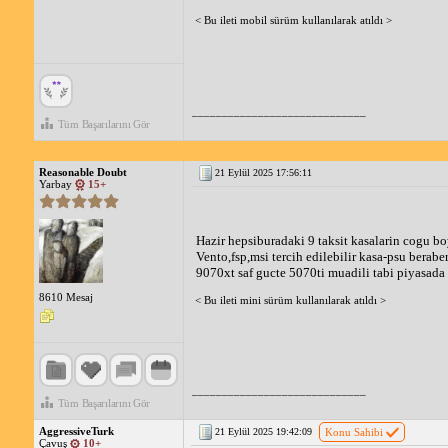
< Bu ileti mobil sürüm kullanılarak atıldı >
_____________________________
Tüm Başarılarını Gör
Reasonable Doubt
21 Eylül 2025 17:56:11
Yarbay
15+
Hazir hepsiburadaki 9 taksit kasalarin cogu boy
Vento,fsp,msi tercih edilebilir kasa-psu berabe
9070xt saf gucte 5070ti muadili tabi piyasada 2 
8610 Mesaj
< Bu ileti mini sürüm kullanılarak atıldı >
_____________________________
Tüm Başarılarını Gör
AggressiveTurk
21 Eylül 2025 19:42:09
Konu Sahibi
Çavuş
10+