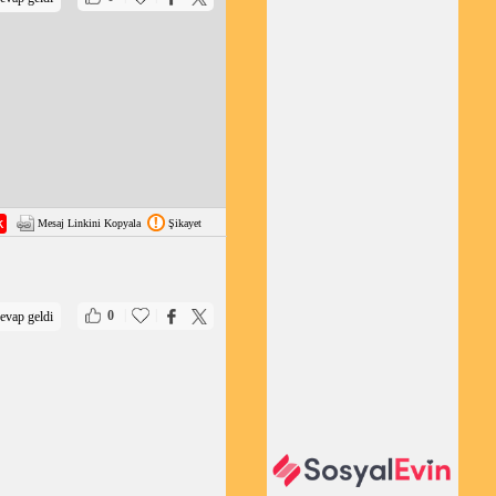
Mesaj Linkini Kopyala
Şikayet
|
|
0
evap geldi