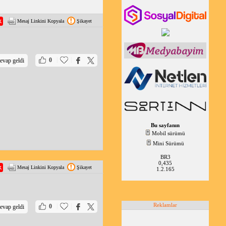
Mesaj Linkini Kopyala
Şikayet
|
|
0
evap geldi
Bu sayfanın
Mobil sürümü
Mini Sürümü
BR3
0,435
Mesaj Linkini Kopyala
Şikayet
1.2.165
Reklamlar
|
|
0
evap geldi