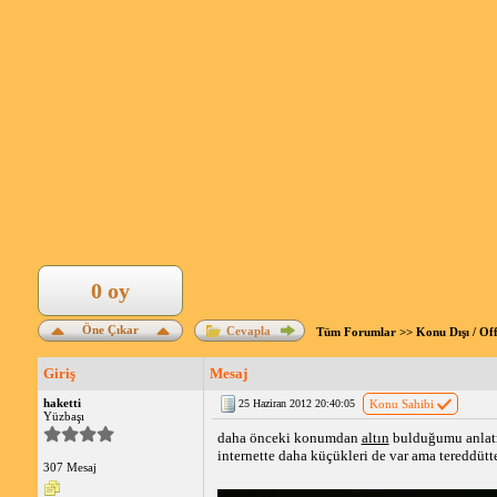
0 oy
Öne Çıkar
Cevapla
Tüm Forumlar
>>
Konu Dışı / Of
Giriş
Mesaj
haketti
25 Haziran 2012 20:40:05
Konu Sahibi
Yüzbaşı
daha önceki konumdan
altın
bulduğumu anlatmı
internette daha küçükleri de var ama tereddüt
307 Mesaj