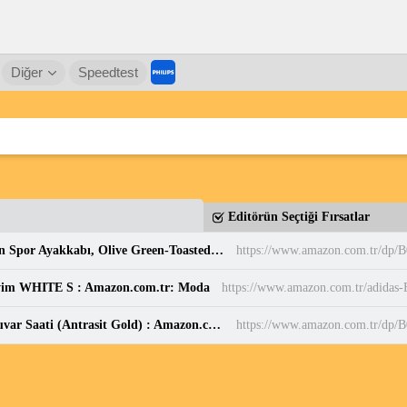
Diğer
Speedtest
Editörün Seçtiği Fırsatlar
PUMA Puma Smash 3.0 Etiqueta Unisex Yetişkin Spor Ayakkabı, Olive Green-Toasted Almond, 37 : Amazon.com.tr: Moda
https://www.amazon.com.tr/dp
yim WHITE S : Amazon.com.tr: Moda
Sessiz, Cam Yüzeyli, Metal halkalı, Dekoratif Duvar Saati (Antrasit Gold) : Amazon.com.tr: Ev ve Yaşam
https://www.amazon.com.tr/d