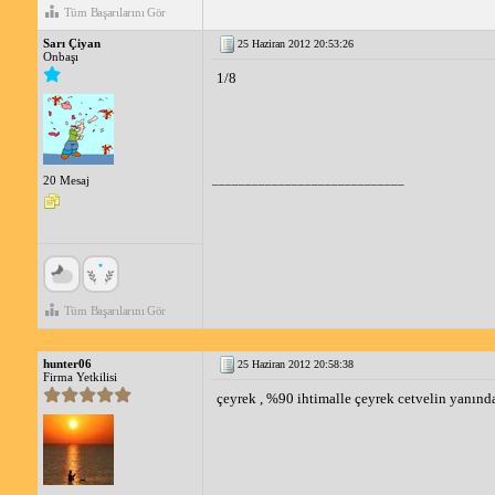
Tüm Başarılarını Gör
Sarı Çiyan
25 Haziran 2012 20:53:26
Onbaşı
1/8
_____________________________
20 Mesaj
Tüm Başarılarını Gör
hunter06
25 Haziran 2012 20:58:38
Firma Yetkilisi
çeyrek , %90 ihtimalle çeyrek cetvelin yanınd