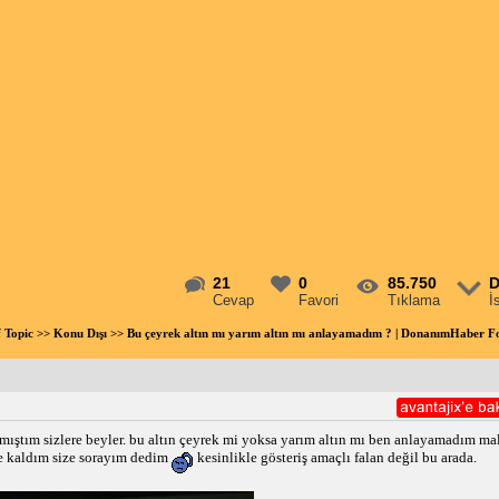
21
0
85.750
D
Cevap
Favori
Tıklama
İ
f Topic
>>
Konu Dışı
>> Bu çeyrek altın mı yarım altın mı anlayamadım ? | DonanımHaber 
ştım sizlere beyler. bu altın çeyrek mi yoksa yarım altın mı ben anlayamadım ma
te kaldım size sorayım dedim
kesinlikle gösteriş amaçlı falan değil bu arada.