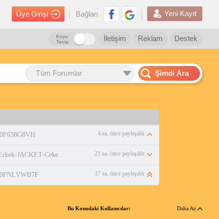
Yeni Kayıt
Üye Girişi
Bağlan
Koyu
İletişim
Reklam
Destek
Tema
Tüm Forumlar
Şimdi Ara
4 sa. önce paylaşıldı
/B0F638G8VH
21 sa. önce paylaşıldı
https://www.amazon.com.tr/adidas-Erkek-JACKET-Ceket-WHITE/dp/B0DPBMQX1P
17 sa. önce paylaşıldı
p/B0FNLVWB7F
Bu Konudaki Kullanıcılar:
Daha Az