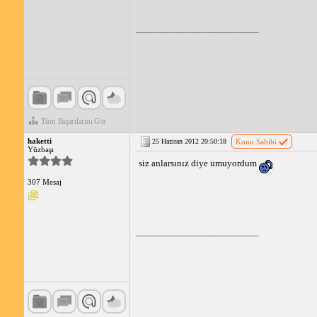
_____________________________
Tüm Başarılarını Gör
haketti
25 Haziran 2012 20:50:18
Konu Sahibi
Yüzbaşı
siz anlarsınız diye umuyordum
307 Mesaj
_____________________________