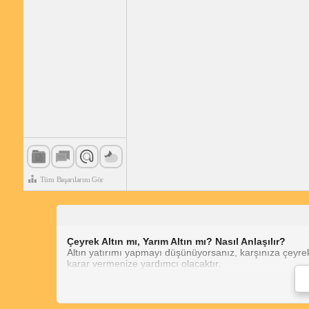
Tüm Başarılarını Gör
Çeyrek Altın mı, Yarım Altın mı? Nasıl Anlaşılır?
Altın yatırımı yapmayı düşünüyorsanız, karşınıza çeyrek a
karar vermenize yardımcı olacaktır.
Yarım Altın Nasıl Anlaşılır?
Ağırlığı:
Yarım altınl
Ebatı:
Yaklaşık 18 m
Kenarları:
Yarım altı