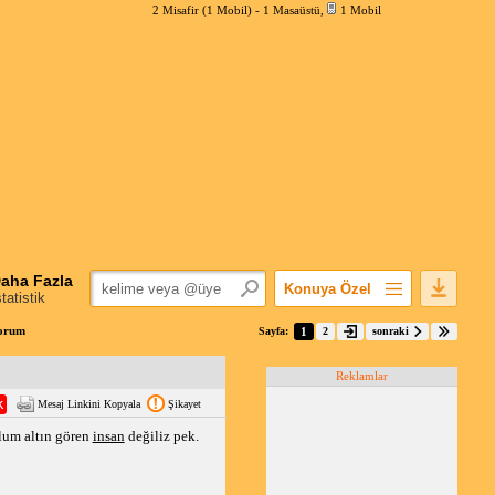
2 Misafir (1 Mobil) -
1 Masaüstü
,
1 Mobil
aha Fazla
Konuya Özel
statistik
Favorilerime Ekle
Forum
Sayfa:
1
2
sonraki
Konuyu Açandan
Reklamlar
Popüler Mesajlar
Mesaj Linkini Kopyala
Şikayet
Linkli Mesajlar
lum altın gören
insan
değiliz pek.
Yazdır
E-Posta Aboneliği
Konuyu Gizle