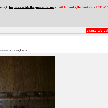
şim için
http://www.fahrikuyumculuk.com
email:ferhatde@hotmail.com 0535 619
 çekseydin net söylerdim