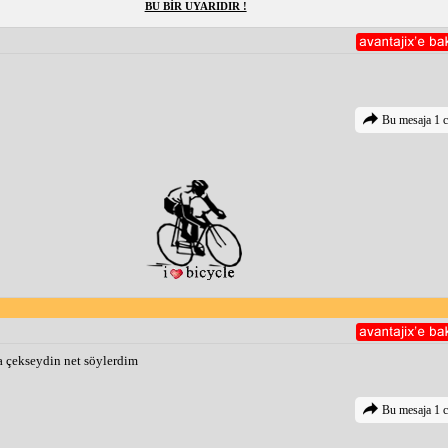
BU BİR UYARIDIR !
Bu mesaja 1 c
a çekseydin net söylerdim
Bu mesaja 1 c