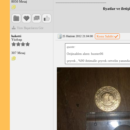
_____________________________
8050 Mesaj
fiyatlar ve ileti
Tüm Başarılarını Gör
haketti
25 Haziran 2012 21:04:00
Konu Sahibi
Yüzbaşı
quote:
307 Mesaj
Orijinalden alıntı: hunter06
çeyrek , %90 ihtimalle çeyrek cetvelin yanında