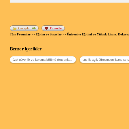
Cevapla
Favorile
Tüm Forumlar
>>
Eğitim ve Sınavlar
>>
Üniversite Eğitimi ve Yüksek Lisans, Doktor
Benzer içerikler
özel güvenlik ve koruma bölümü okuyanların yorumları
dgs ile açık öğretimden lisans ta