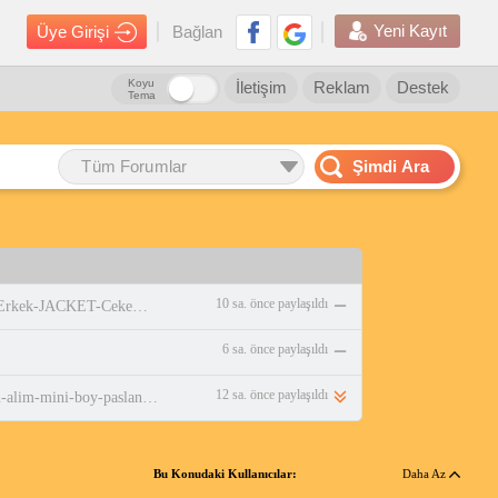
Yeni Kayıt
Üye Girişi
Bağlan
Koyu
İletişim
Reklam
Destek
Tema
Tüm Forumlar
Şimdi Ara
10 sa. önce paylaşıldı
https://www.amazon.com.tr/adidas-Erkek-JACKET-Ceket-WHITE/dp/B0DPBMQX1P
6 sa. önce paylaşıldı
12 sa. önce paylaşıldı
https://www.n11.com/urun/emsan-alim-mini-boy-paslanmaz-celik-caydanlik-takimi-gumus-121742245?magaza=karaca
Bu Konudaki Kullanıcılar:
Daha Az