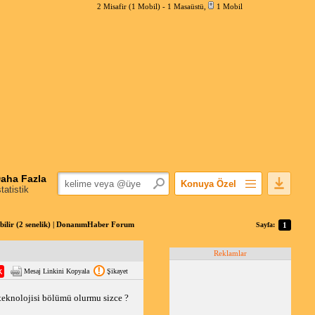
2 Misafir (1 Mobil) -
1 Masaüstü
,
1 Mobil
aha Fazla
Konuya Özel
statistik
Favorilerime Ekle
Konuyu Açandan
lebilir (2 senelik) | DonanımHaber Forum
Sayfa:
1
Popüler Mesajlar
Reklamlar
Linkli Mesajlar
Mesaj Linkini Kopyala
Şikayet
Yazdır
E-Posta Aboneliği
 teknolojisi bölümü olurmu sizce ?
Konuyu Gizle