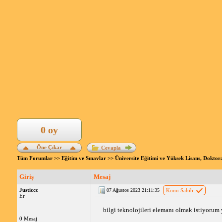
0 oy
Öne Çıkar
Cevapla
Tüm Forumlar
>>
Eğitim ve Sınavlar
>>
Üniversite Eğitimi ve Yüksek Lisans, Doktor
Giriş
Mesaj
Justiccc
07 Ağustos 2023 21:11:35
Konu Sahibi
Er
 bilgi teknolojileri elemanı olmak istiyorum
0 Mesaj