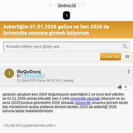
Sayfaya Git
1
Askerliğim 01.01.2026 geliyo ve ben 2026 da
üniversite sınavına girmek istiyorum
Cevap Yaz
ISyQuOsvxj
I
Er
Konu Sahibi
21 Eylül 2025 Pazar 04:32:24 (1 mesaj)
0
şelamün aleyküm ben 2004 doğumluyum askerliğimi 2 yıl önce tecil ettirdim
ve 01.01.2026 yılında biticektir ben 2 yıllık
üniversite okumak
istiyorum ve bu
sene (2025)sınava giremedim 2026 yılındaki
üniversite
sınavına giricem böyle
bişi mümkünmü acaba yoklama dönemi derken 2026 da askerliği 2026
sonuna kadar bekletebilirmiyim
< Bu ileti iOS uygulamasından atıldı >