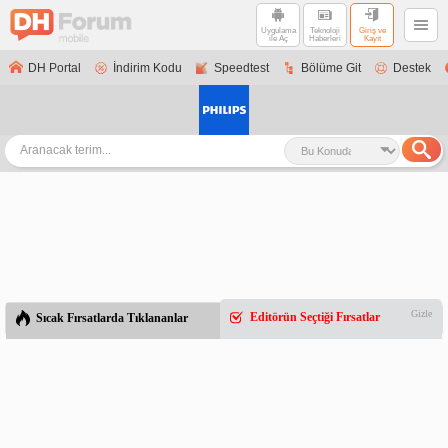
Uygulama
Teknoloji
Giriş ve
ile Aç
Haberleri
Kayıt
DH Portal
İndirim Kodu
Speedtest
Bölüme Git
Destek
Gizle
Editörün Seçtiği Fırsatlar
Sıcak Fırsatlarda Tıklananlar