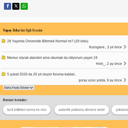
Yapay Zeka
’dan İlgili Konular
28 Yaşında Üniversite Bitirmek Normal mi? (29 oldu)
Kurogane., 3 yıl önce
Memur olarak atandım ama okumak da istiyorum yaşım 19
Hols_, 2 ay önce
5 şubat 2026 da 20 yıl oluyor foruma katılalı..
şoray uzun yolda, 9 ay önce
Benzer konular:
tecil bittikten sonra ne olur
askerlik yoklama dönemi nedir
yoklama