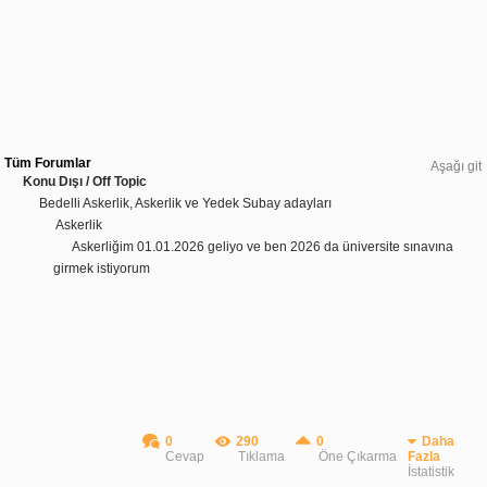
Tüm Forumlar
Aşağı git
Konu Dışı / Off Topic
Bedelli Askerlik, Askerlik ve Yedek Subay adayları
Askerlik
Askerliğim 01.01.2026 geliyo ve ben 2026 da üniversite sınavına
girmek istiyorum
0
290
0
Daha
Cevap
Tıklama
Öne Çıkarma
Fazla
İstatistik