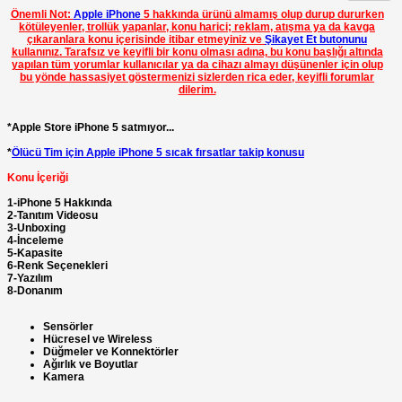
Önemli Not:
Apple iPhone
5 hakkında ürünü almamış olup durup dururken
kötüleyenler, trollük yapanlar, konu harici; reklam, atışma ya da kavga
çıkaranlara konu içerisinde itibar etmeyiniz ve
Şikayet Et butonunu
kullanınız. Tarafsız ve keyifli bir konu olması adına, bu konu başlığı altında
yapılan tüm yorumlar kullanıcılar ya da cihazı almayı düşünenler için olup
bu yönde hassasiyet göstermenizi sizlerden rica eder, keyifli forumlar
dilerim.
*Apple Store iPhone 5 satmıyor...
*
Ölücü Tim için Apple iPhone 5 sıcak fırsatlar takip konusu
Konu İçeriği
1-iPhone 5 Hakkında
2-Tanıtım Videosu
3-Unboxing
4-İnceleme
5-Kapasite
6-Renk Seçenekleri
7-Yazılım
8-Donanım
Sensörler
Hücresel ve Wireless
Düğmeler ve Konnektörler
Ağırlık ve Boyutlar
Kamera