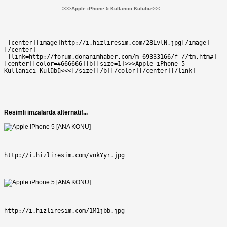
>>>Apple iPhone 5 Kullanıcı Kulübü<<<
 [center][image]http://i.hizliresim.com/28LvlN.jpg[/image]
[/center]
 [link=http://forum.donanimhaber.com/m_69333166/f_//tm.htm#]
[center][color=#666666][b][size=1]>>>Apple iPhone 5 
Kullanıcı Kulübü<<<[/size][/b][/color][/center][/link]
Resimli imzalarda alternatif...
http://i.hizliresim.com/vnkYyr.jpg
http://i.hizliresim.com/1M1jbb.jpg