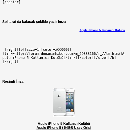
[/center]
Sol taraf da kalacak şekilde yazılı imza
Apple iPhone 5 Kullanıcı Kulübü
 [right][b][size=1][color=#CC0000]
[link=http://forum.donanimhaber.com/m_69333166/f_//tm.htm#]A
pple iPhone 5 Kullanıcı Kulübü[/link][/color][/size][/b]
[/right]
Resimli İmza
Apple iPhone 5 Kullanıcı Kulübü
Apple iPhone 5 / 64GB Uzay Grisi