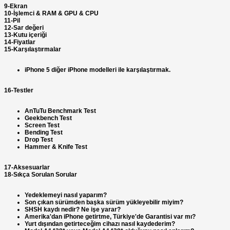
9-Ekran
10-İşlemci & RAM & GPU & CPU
11-Pil
12-Sar değeri
13-Kutu içeriği
14-Fiyatlar
15-Karşılaştırmalar
iPhone 5 diğer iPhone modelleri ile karşılaştırmak.
16-Testler
AnTuTu Benchmark Test
Geekbench Test
Screen Test
Bending Test
Drop Test
Hammer & Knife Test
17-Aksesuarlar
18-Sıkça Sorulan Sorular
Yedeklemeyi nasıl yaparım?
Son çıkan sürümden başka sürüm yükleyebilir miyim?
SHSH kaydı nedir? Ne işe yarar?
Amerika'dan iPhone getirtme, Türkiye'de Garantisi var mı?
Yurt dışından getirteceğim cihazı nasıl kaydederim?