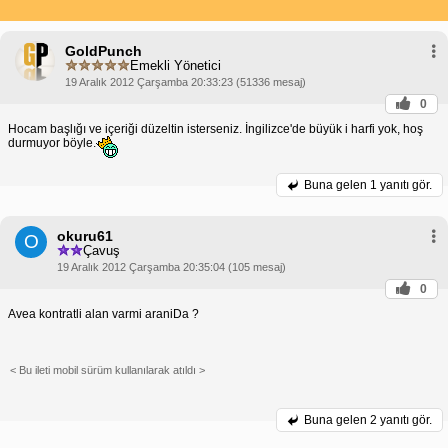
GoldPunch
Emekli Yönetici
19 Aralık 2012 Çarşamba 20:33:23 (51336 mesaj)
0
Hocam başlığı ve içeriği düzeltin isterseniz. İngilizce'de büyük i harfi yok, hoş
durmuyor böyle.
Buna gelen
1 yanıtı gör.
okuru61
O
Çavuş
19 Aralık 2012 Çarşamba 20:35:04 (105 mesaj)
0
Avea kontratli alan varmi araniDa ?
< Bu ileti mobil sürüm kullanılarak atıldı >
Buna gelen
2 yanıtı gör.