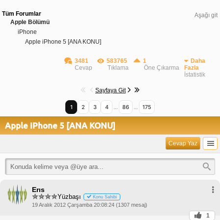
Tüm Forumlar
Aşağı git
Apple Bölümü
iPhone
Apple iPhone 5 [ANA KONU]
3481
583765
1
Daha
Cevap
Tıklama
Öne Çıkarma
Fazla
İstatistik
Sayfaya Git
1
2
3
4
…
86
…
175
Apple iPhone 5 [ANA KONU]
Cevap Yaz
Erıs
Yüzbaşı
Konu Sahibi
19 Aralık 2012 Çarşamba 20:08:24 (1307 mesaj)
1