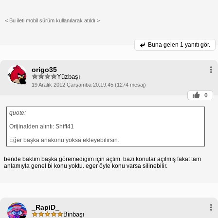
< Bu ileti mobil sürüm kullanılarak atıldı >
Buna gelen
1 yanıtı gör.
origo35
Yüzbaşı
19 Aralık 2012 Çarşamba 20:19:45 (1274 mesaj)
0
quote:
Orijinalden alıntı: Shift41
Eğer başka anakonu yoksa ekleyebilirsin.
bende baktım başka göremedigim için açtım. bazı konular açılmış fakat tam
anlamıyla genel bi konu yoktu. eger öyle konu varsa silinebilir.
_RapiD_
Binbaşı