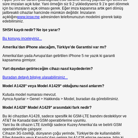
süre imzaları açık tutar. Yani örneğin siz 9.2 yüklediyseniz 9.1'e geri dönmek
için bu imzaların açık olması gerek. Eğer imza kapanırsa artık geri dönüş
jailbreakli cihazlar haricinde mümkün değildir. İmzaların
açıklığını
www.ipsw.me
adresinden telefonunuzun modelini girerek takip
edebilirsiniz.
SHSH kaydı nedir? Ne işe yarar?
Bu konuyu inceleyiniz...
Amerika'dan iPhone alacağım, Türkiye'de Garantisi var mı?
Amerika'dan yada Avrupa'dan getirtilen iPhone 5 ne yazık ki garanti
kapsamına girmiyor.
Yurt dışından getirteceğim cihazı nasıl kaydederim?
Buradan detaylı bilgiye ulaşabilirsiniz...
Model A1428* veya Model A1429* olduğunu nasıl anlarım?
Kutuda model numarası mevcut.
Ayrıca Ayarlar > Genel > Hakkında > Model, buradan da görebilirsiniz.
Model A1428* Model A1429* arasındaki fark nedir?
Bu iki cihazdan A1428, sadece spesifik iki GSM-LTE bandını destekliyor ve
AT&T ile Kanada’daki GSM operatörlerine uyumlu.
Yani bu ilk cihazın LTE özelliği sadece Kuzey Amerika’da ve belirli GSM
operatörleriyle çalışıyor.
Cihazın 3G özelliği, dünyanın çoğu yerinde, Türkiye'de de kullanılabilir.
Eğer Amerika veya Kanada’dan gelmiş bir A1428 elinize geçerse, bilin ki