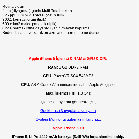
Retina ekran
4 inç (diyagonal) geniş Multi-Touch ekran
326 ppi, 1136x640 piksel çözünürlük
800:1 kontrast oranı (tipik)
500 cd/m2 maks. parlaklık (tipik)
Önde parmak izine dayanıklı yağ tutmayan kaplama
Birden fazla dil ve karakteri aynı anda görüntüleme desteği
Apple iPhone 5 İşlemci & RAM & GPU & CPU
RAM:
1 GB DDR2 RAM
GPU:
PowerVR SGX 543MP3
CPU:
ARM Cortex A15 mimarisine sahip Apple A6 çipset
Max. İşlemci Hızı:
1.3 Ghz
İşlemci detaylarını görmeniz için;
Geekbench 3 uygulamasını yada
System Monitor uygulamasını kurunuz.
Apple iPhone 5 Pil
iPhone 5, Li-Po 1440 mAh batarya (5.45 Wh) kapasitesine sahip.