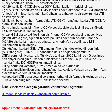
Kuzey Amerika dışında LTE desteklemiyor.
A1429 ise iki türlü (CDMA veya GSM) kullanılabilen, hibrit bir cihaz.
Eğer A1429‘u Amerika’dan CDMA şebekesinden almışsanız ve SIM tarafını da
“unlock” ettirmişseniz (ki mümkün) cihazınız daha geniş bir spektrumda LTE
destekleyecektir.
İşin ilginci bu cihazı hem Avrupa’da LTE (GSM) hem Amerika’da LTE (CDMA)
olarak kullanabilirsiniz
Şunu bilmek lazım: bir iPhone CDMA şebekesiyle aktifleştirilirse, dış ülkede
GSM kartlarıyla kullanılabiliyor.
Ancak GSM olarak aktifleştirilen bir iPhone, CDMA şebekesine geçemiyor.
İşte bu kurala göre, eğer siz bir Avrupa ülkesinden “unlocked” iPhone 5
(A1429) alıp kullanmaya başladıysanız, Amerika’ya geçtiğinizde LTE
kullanmanızın imkanı yok.
Çünkü Amerika’daki GSM-LTE bantları iPhone’un desteklediğinden farklı
(A1428′e göre). CDMA-LTE bantlarına da siz bağlanamıyorsunuz.
LTE’yi sorun etmiyorsanız,ki Türkiye'de 1 Nisan 2016 tarihinde 4G geçilmesi
bekleniyor, istediğiniz ülkeden “unlocked” bir iPhone 5 alıp Türkiye’de 3G
hızında (hatta DC-HSDPA) kullanabilirsiniz.
LTE’yi sorun ediyorsanız, Kuzey Amerika’da ve Avrupa’da LTE
kullanabilmeliyim diyorsanız, cihazı Amerika’ya gidip Verizon ya da Sprint’ten
alacaksınız ve SIM kilidini açtıracaksınız.
Avrupa’daki LTE bana yeter diyorsanız, herhangi bir Avrupa ülkesinden ya da
Türkiye’den aldığınız iPhone 5 sizi idare edecektir.
İkinci el telefon alacağım garantisi var mı? nasıl öğrenirim?
Buradan servis ve destek kapsamını görebilirsiniz...
Apple iPhone 5 Kullanıcı Kulübü için İmzalarımız