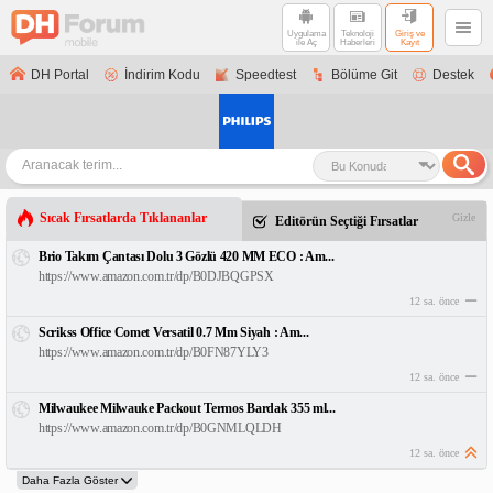
Uygulama
Teknoloji
Giriş ve
ile Aç
Haberleri
Kayıt
DH Portal
İndirim Kodu
Speedtest
Bölüme Git
Destek
Sıcak Fırsatlarda Tıklananlar
Gizle
Editörün Seçtiği Fırsatlar
Brio Takım Çantası Dolu 3 Gözlü 420 MM ECO : Am...
https://www.amazon.com.tr/dp/B0DJBQGPSX
12 sa. önce
Scrikss Office Comet Versatil 0.7 Mm Siyah : Am...
https://www.amazon.com.tr/dp/B0FN87YLY3
12 sa. önce
Milwaukee Milwauke Packout Termos Bardak 355 ml...
https://www.amazon.com.tr/dp/B0GNMLQLDH
12 sa. önce