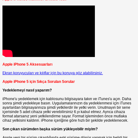
Apple iPhone 5 Aksesuarları
Ekran koruyucuları ve kılıflar için bu konuya göz atabilirsiniz.
Apple iPhone 5 için Sıkça Sorulan Sorular
Yedeklemeyi nasıl yaparım?
iPhone'u yedeklemek için kablosunu bilgisayara takın ve iTunes'u açın. Daha
sonra şimdi yedekleye basın. Uygulamalarınızın da yedeklenmesi için iTunes
ayarlardan bilgisayarınıza şimdi yetkilerdir ile yetki verin. Unutmayın bir sene
içerisinde 5 adet cihaza yetki verebilirsiniz 6.yı kabul etmez. Ayrıca cihaza
format atarsanız yeni yetkilendirme sayar. Format işleminden önce mutlaka
cihaz yetkisini kaldırın. iPhone içeriğine göre hızlı bir şekilde yedeklenecek.
Son çıkan sürümden başka sürüm yükleyebilir miyim?
Apple yeni bir sürüm çıkardığında eski sürüme dönüş yapmak için belirli bir