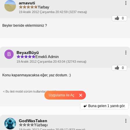
arnavuti
Yarbay
19 Aralık 2012 Çarşamba 20:42:59 (3237 mesaj)
0
Beyler benide eklermisiniz ?
BeyazBüyü
B
Emekli Admin
19 Aralık 2012 Çarşamba 20:43:04 (32743 mesaj)
0
Konu kapanmayacaksa eğer, yaz dostum. :)
< Bu ileti mobil sürüm kullanılarak atıldı >
Uygulama ile Aç
Buna gelen
1 yanıtı gör.
GodWasTaken
Yüzbaşı
19 Aralık 2012 Çarşamba 20:49:17 (823 mesaj)