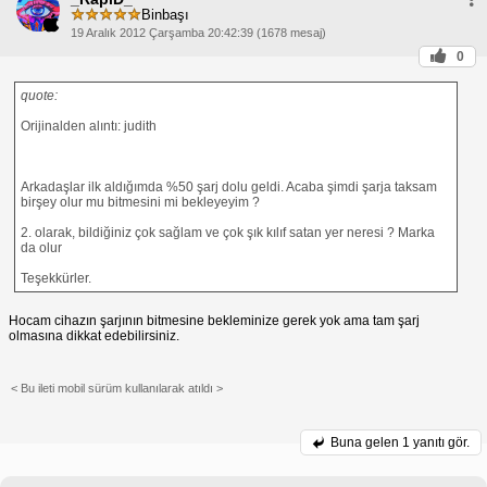
Binbaşı
19 Aralık 2012 Çarşamba 20:42:39 (1678 mesaj)
0
quote:
Orijinalden alıntı: judith
Arkadaşlar ilk aldığımda %50 şarj dolu geldi. Acaba şimdi şarja taksam
birşey olur mu bitmesini mi bekleyeyim ?
2. olarak, bildiğiniz çok sağlam ve çok şık kılıf satan yer neresi ? Marka
da olur
Teşekkürler.
Hocam cihazın şarjının bitmesine bekleminize gerek yok ama tam şarj
olmasına dikkat edebilirsiniz.
< Bu ileti mobil sürüm kullanılarak atıldı >
Buna gelen
1 yanıtı gör.