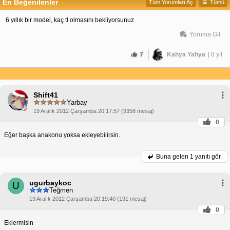
En Beğenilenler
Tüm Yorumları Aç
Tümü
6 yıllık bir model, kaç tl olmasını bekliyorsunuz
Yoruma Git
7
Kahya Yahya
| 8 yıl
Shift41
Yarbay
19 Aralık 2012 Çarşamba 20:17:57 (9358 mesaj)
0
Eğer başka anakonu yoksa ekleyebilirsin.
Buna gelen
1 yanıtı gör.
ugurbaykoc
U
Teğmen
19 Aralık 2012 Çarşamba 20:19:40 (191 mesaj)
0
Eklermisin