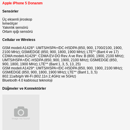
Apple iPhone 5 Donanım
Sensörler
Üç eksenli jiroskop
İvmeölçer
Yakınlık sensörü
Ortam ışığı sensörü
Cellular ve Wireless
GSM modeli A1428*: UMTS/HSPA+/DC-HSDPA (850, 900, 1700/2100, 1900,
2100 MHz); GSM/EDGE (850, 900, 1800, 1900 MHz); LTE** (Bant 4 ve 17)
CDMA modeli A1429*: CDMA EV-DO Rev. A ve Rev. B (800, 1900, 2100 MHz);
UMTS/HSPA+/DC-HSDPA (850, 900, 1900, 2100 MHz); GSM/EDGE (850,
900, 1800, 1900 MHz); LTE** (Bant 1, 3, 5, 13, 25)
GSM modeli A1429*: UMTS/HSPA+/DC-HSDPA (850, 900, 1900, 2100 MHz);
GSM/EDGE (850, 900, 1800, 1900 MHz); LTE** (Bant 1, 3, 5)
802.11a/b/g/n Wi-Fi (802.11n 2,4GHz ve 5GHz)
Bluetooth 4.0 kablosuz teknoloji
Düğmeler ve Konnektörler