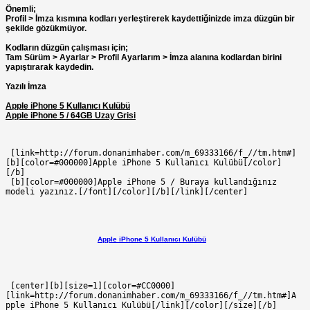
Önemli;
Profil > İmza kısmına kodları yerleştirerek kaydettiğinizde imza düzgün bir
şekilde gözükmüyor.
Kodların düzgün çalışması için;
Tam Sürüm > Ayarlar > Profil Ayarlarım > İmza alanına kodlardan birini
yapıştırarak kaydedin.
Yazılı İmza
Apple iPhone 5 Kullanıcı Kulübü
Apple iPhone 5 / 64GB Uzay Grisi
 [link=http://forum.donanimhaber.com/m_69333166/f_//tm.htm#]
[b][color=#000000]Apple iPhone 5 Kullanıcı Kulübü[/color]
[/b]
 [b][color=#000000]Apple iPhone 5 / Buraya kullandığınız 
modeli yazınız.[/font][/color][/b][/link][/center]
Apple iPhone 5 Kullanıcı Kulübü
 [center][b][size=1][color=#CC0000]
[link=http://forum.donanimhaber.com/m_69333166/f_//tm.htm#]A
pple iPhone 5 Kullanıcı Kulübü[/link][/color][/size][/b]