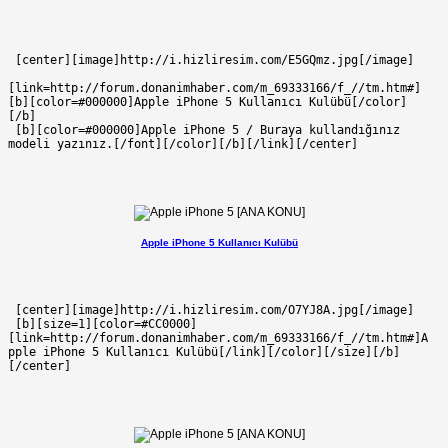
 [center][image]http://i.hizliresim.com/E5GQmz.jpg[/image]
[link=http://forum.donanimhaber.com/m_69333166/f_//tm.htm#]
[b][color=#000000]Apple iPhone 5 Kullanıcı Kulübü[/color]
[/b]
 [b][color=#000000]Apple iPhone 5 / Buraya kullandığınız 
modeli yazınız.[/font][/color][/b][/link][/center]
Apple iPhone 5 Kullanıcı Kulübü
 [center][image]http://i.hizliresim.com/O7YJ8A.jpg[/image]
 [b][size=1][color=#CC0000]
[link=http://forum.donanimhaber.com/m_69333166/f_//tm.htm#]A
pple iPhone 5 Kullanıcı Kulübü[/link][/color][/size][/b]
[/center]