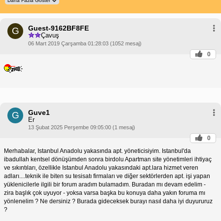
Guest-9162BF8FE
G
Çavuş
06 Mart 2019 Çarşamba 01:28:03 (1052 mesaj)
0
Guve1
G
Er
13 Şubat 2025 Perşembe 09:05:00 (1 mesaj)
0
Merhabalar, Istanbul Anadolu yakasında apt. yöneticisiyim. Istanbul'da
ibadullah kentsel dönüşümden sonra birdolu Apartman site yönetimleri ihtiyaç
ve sıkıntıları, özellikle Istanbul Anadolu yakasındaki apt.lara hizmet veren
adları....teknik ile biten su tesisatı firmaları ve diğer sektörlerden apt. işi yapan
yüklenicilerle ilgili bir forum aradım bulamadım. Buradan mı devam edelim -
zira başlık çok uyuyor - yoksa varsa başka bu konuya daha yakın foruma mı
yönlenelim ? Ne dersiniz ? Burada gideceksek burayı nasıl daha iyi duyururuz
?