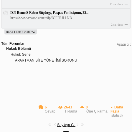
11 sa. önce
DJI Romo S Robot Süpürge, Paspas Fonksiyonu, 25...
https://www.amazon.com.tr/dp/B0FPRJLLNB
2 sa. önce
Tüm Forumlar
Aşağı git
Hukuk Bölümü
Hukuk Genel
APARTMAN SİTE YÖNETİMİ SORUNU
6
2643
0
Daha
Cevap
Tıklama
Öne Çıkarma
Fazla
İstatistik
Sayfaya Git