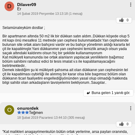
Dilaver09
D
Er
14 Şubat 2019 Perşembe 13:13:18 (1 mesaj)
0
Selamünaleyküm dostlar ;
Bir apartmanın altında 50 m2 lik bir dükkan satın aldım..Dükkan köşede olup 5
mt kapı önü mesafesi 11 metrede yan cephesi bulunmaktadır.Yan cephesinde
bulunan site ortak alanı bahçesi vardır ve bu bahçe yönetimin aldığı kararla tel
çit ile kapatılmıştır.Yani dükkanımın yan cephesini temizlik amaçlı olsun yada
saçak altındaki kaldırımı olsun hiç bir şekilde kullanamıyorum
Kat mülkiyeti kanununda ise ortak alanların yapılacak yeniliklerin bağımsız
bölüm sahibini rahatsız edici bi tesis imalat v.s ile kapatılamayacağını
belirtmektedir..
Demek istediğim şu ki mülkiyeti şahsıma ait olan dükkanın yan cephesinin tel
çit ile kapatılması oybirliği ile alınmış bir karar olsa bile bagımsız bölüm olan
dükkanın ticari faaliyetini engellediğiyönünden yasal olup olmadığı hakkında
bilgi sahibi olan arkadaşların tavsiyelerini bekliyorum..Saugılar..
Buna gelen
1 yanıtı gör.
onurordek
O
Teğmen
18 Şubat 2019 Pazartesi 13:44:10 (305 mesaj)
0
"Kat malikleri anagayrimenkulün bütün ortak yerlerine, arsa payları oranında,