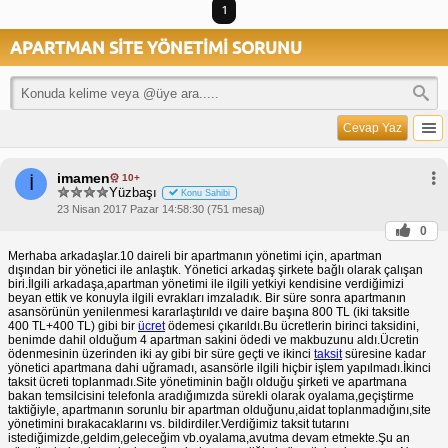
1
APARTMAN SİTE YÖNETİMİ SORUNU
Cevap Yaz
imamen
10+
İ
Yüzbaşı
Konu Sahibi
23 Nisan 2017 Pazar 14:58:30 (751 mesaj)
0
Merhaba arkadaşlar.10 daireli bir apartmanın yönetimi için, apartman
dışından bir yönetici ile anlaştık. Yönetici arkadaş şirkete bağlı olarak çalışan
biri.İlgili arkadaşa,apartman yönetimi ile ilgili yetkiyi kendisine verdiğimizi
beyan ettik ve konuyla ilgili evrakları imzaladık. Bir süre sonra apartmanın
asansörünün yenilenmesi kararlaştırıldı ve daire başına 800 TL (iki taksitle
400 TL+400 TL) gibi bir
ücret
ödemesi çıkarıldı.Bu ücretlerin birinci taksidini,
benimde dahil olduğum 4 apartman sakini ödedi ve makbuzunu aldı.Ücretin
ödenmesinin üzerinden iki ay gibi bir süre geçti ve ikinci
taksit
süresine kadar
yönetici apartmana dahi uğramadı, asansörle ilgili hiçbir işlem yapılmadı.İkinci
taksit ücreti toplanmadı.Site yönetiminin bağlı olduğu şirketi ve apartmana
bakan temsilcisini telefonla aradığımızda sürekli olarak oyalama,geçiştirme
taktiğiyle, apartmanın sorunlu bir apartman olduğunu,aidat toplanmadığını,site
yönetimini bırakacaklarını vs. bildirdiler.Verdiğimiz taksit tutarını
istediğimizde,geldim,geleceğim vb.oyalama,avutma devam etmekte.Şu an