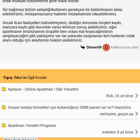
ortak mülkiyet hükümlerine göre malik olurlar."
Siz bağımsız bölüm sahipliği/kullanımı gerekçesi ile kaldırılmasını talep
edebilirsiniz. Anlaşamazsanız hakimin müdahalesini isteyebilirsiniz.
Ancak ticari faaliyetten bahsetmişsiniz, dediğiz durumda müşteri kaybı,
manzara kaybı gibi durumlar varsa lehinize sonuç alabilirsiniz, eğer
apartmanın önünü/yanını boşaltın ben oraya mal koyacağım/ürün
sergileyeceğim gibi yaklaşımız var ise yukarıda vurgulanan tüm herkesin ortak
alanı olduğu için aleyhinize hüküm alabilirsiniz.
D
Dilaver09
kullanıcısına yanıt
Yapay Zeka
’dan İlgili Konular
Apsiyon - Online Apartman / Site Yönetimi
Rok, 15 yıl önce
Sosyal medya hizmetleri için kullandığınız SMM paneli var mı? HepsiSos
melisyine, geçen ay
Apartman Yönetim Programı
exelsior, 6 yıl önce