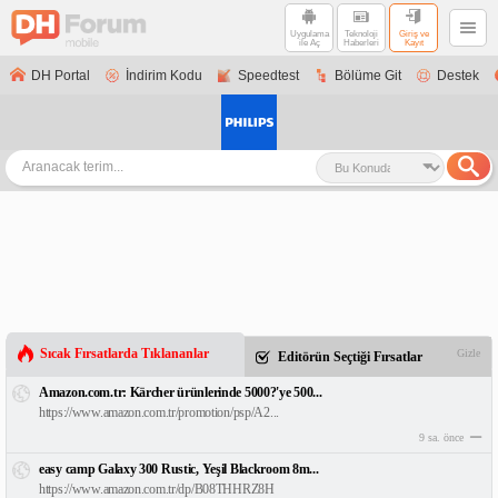
Uygulama
Teknoloji
Giriş ve
ile Aç
Haberleri
Kayıt
DH Portal
İndirim Kodu
Speedtest
Bölüme Git
Destek
Sıcak Fırsatlarda Tıklananlar
Gizle
Editörün Seçtiği Fırsatlar
Amazon.com.tr: Kärcher ürünlerinde 5000?'ye 500...
https://www.amazon.com.tr/promotion/psp/A2...
9 sa. önce
easy camp Galaxy 300 Rustic, Yeşil Blackroom 8m...
https://www.amazon.com.tr/dp/B08THHRZ8H