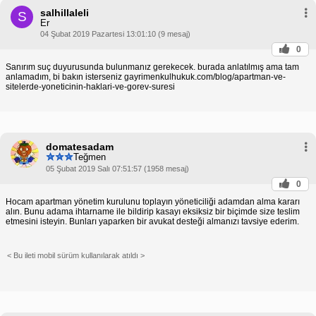
salhillaleli
S
Er
04 Şubat 2019 Pazartesi 13:01:10 (9 mesaj)
0
Sanırım suç duyurusunda bulunmanız gerekecek. burada anlatılmış ama tam
anlamadım, bi bakın isterseniz gayrimenkulhukuk.com/blog/apartman-ve-
sitelerde-yoneticinin-haklari-ve-gorev-suresi
domatesadam
Teğmen
05 Şubat 2019 Salı 07:51:57 (1958 mesaj)
0
Hocam apartman yönetim kurulunu toplayın yöneticiliği adamdan alma kararı
alın. Bunu adama ihtarname ile bildirip kasayı eksiksiz bir biçimde size teslim
etmesini isteyin. Bunları yaparken bir avukat desteği almanızı tavsiye ederim.
< Bu ileti mobil sürüm kullanılarak atıldı >