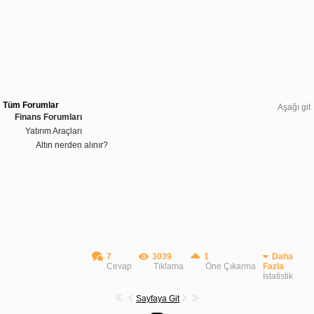
Tüm Forumlar
Aşağı git
Finans Forumları
Yatırım Araçları
Altın nerden alınır?
7
3039
1
Daha
Cevap
Tıklama
Öne Çıkarma
Fazla
İstatistik
Sayfaya Git