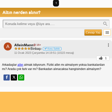
1
Altın nerden alınır?
Cevap Yaz
AlleinMann
15+
A
Binbaşı
Konu Sahibi
11 Ocak 2023 Çarşamba 14:19:51 (10115 mesaj)
1
Arkadaşlar
altın
almak istiyorum. Fiziki altın mı almalıyım yoksa bankalardan
mı? Arada çok fark var mı? Bankadan alınacaksa hangisinden almalıyım?