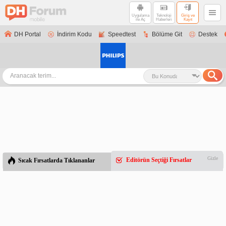
Uygulama
Teknoloji
Giriş ve
ile Aç
Haberleri
Kayıt
DH Portal
İndirim Kodu
Speedtest
Bölüme Git
Destek
Gizle
Editörün Seçtiği Fırsatlar
Sıcak Fırsatlarda Tıklananlar