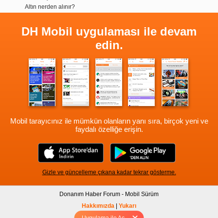
Altın nerden alınır?
DH Mobil uygulaması ile devam
edin.
Mobil tarayıcınız ile mümkün olanların yanı sıra, birçok yeni ve
faydalı özelliğe erişin.
Gizle ve güncelleme çıkana kadar tekrar gösterme.
Donanım Haber Forum - Mobil Sürüm
Hakkımızda
|
Yukarı