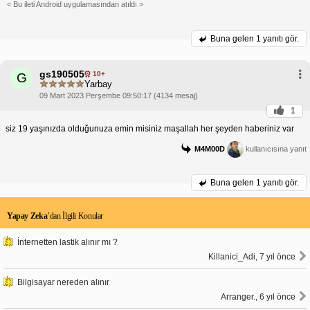
< Bu ileti Android uygulamasından atıldı >
Buna gelen
1 yanıtı gör.
gs190505
10+
G
Yarbay
09 Mart 2023 Perşembe 09:50:17 (4134 mesaj)
1
siz 19 yaşınızda olduğunuza emin misiniz maşallah her şeyden haberiniz var
M4M00D
kullanıcısına yanıt
Buna gelen
1 yanıtı gör.
Yapay Zeka
’dan İlgili Konular
İnternetten lastik alınır mı ?
Killanici_Adi, 7 yıl önce
Bilgisayar nereden alınır
Arranger., 6 yıl önce