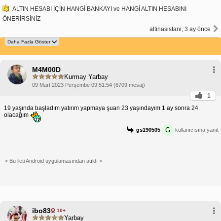
ALTIN HESABI İÇİN HANGİ BANKAYI ve HANGİ ALTIN HESABINI
ÖNERİRSİNİZ
altinasistani, 3 ay önce
M4M00D
Kurmay Yarbay
09 Mart 2023 Perşembe 09:51:54 (6709 mesaj)
1
19 yaşında başladım yatırım yapmaya şuan 23 yaşındayım 1 ay sonra 24
olacağım
G
gs190505
kullanıcısına yanıt
< Bu ileti Android uygulamasından atıldı >
ibo83
10+
Yarbay