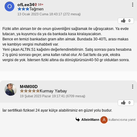
ofLee34
10+
O
Teğmen
13 Ocak 2023 Cuma 18:43:17 (272 mesaj)
0
Fiziki altın alırsan bir de onun güvenliğini sağlamak ile uğraşcaksın. Ya evde
tutacan, ya kuyumcu da ya da bankada kasa kiralayacaksın.
Bence en temizi bankadan gram altın almak. Bundada 30-40TL arası makas
ve kambiyo vergisi muhabbeti var.
Yeni çıkan ALTIN.S1 kağıdını değerlendirebilirsin. Satış sonrası para hesabına
2 iş günü sonrası geçer, ama kafan rahat olur. Al-Sat farkı da yok, ekstra
vergisi de yok. İstersen fiziki altına da dönüştürürsün40-50 gr olduktan sonra.
M4M00D
Kurmay Yarbay
19 Şubat 2023 Pazar 19:17:41 (6709 mesaj)
0
İar sertifikalı fiziksel 24 ayar külçe alabilirsiniz en güzel yolu budur.
A
AlleinMann
kullanıcısına yanıt