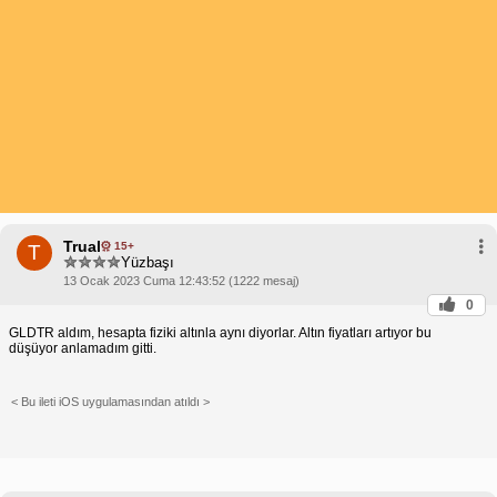
Trual
15+
T
Yüzbaşı
13 Ocak 2023 Cuma 12:43:52 (1222 mesaj)
0
GLDTR aldım, hesapta fiziki altınla aynı diyorlar. Altın fiyatları artıyor bu
düşüyor anlamadım gitti.
< Bu ileti iOS uygulamasından atıldı >