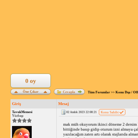
0 oy
Öne Çıkar
Cevapla
Tüm Forumlar
>>
Konu Dışı / Of
Giriş
Mesaj
TavukMemesi
02 Aralık 2023 22:08:21
Konu Sahibi
Yüzbaşı
mak müh okuyorum ikinci döneme 2 dersim ka
bittiğinde basıp gidip oturum izni almaya ça
yazılacağım zaten artı olarak stajlarıda alm