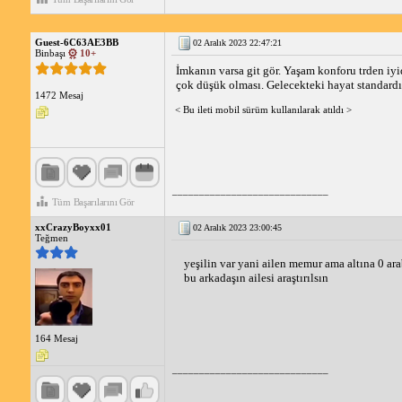
Guest-6C63AE3BB
02 Aralık 2023 22:47:21
Binbaşı
10+
İmkanın varsa git gör. Yaşam konforu trden iyi
çok düşük olması. Gelecekteki hayat standardı
1472 Mesaj
< Bu ileti mobil sürüm kullanılarak atıldı >
_____________________________
Tüm Başarılarını Gör
xxCrazyBoyxx01
02 Aralık 2023 23:00:45
Teğmen
yeşilin var yani ailen memur ama altına 0 ara
bu arkadaşın ailesi araştırılsın
164 Mesaj
_____________________________