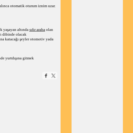
alınca otomatik oturum iznim uzar.
k yaşayan altında 
sıfır araba
 olan 
in dibinde olacak
na katacağı şeyler otomotiv yada 
nde yurtdışına gitmek