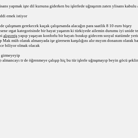
ns yapmak işte dil kursuna giderken bu işlerlede uğraşırım zaten ylisans kabulu 
ddi emek istiyor
e çalışmam gerekecek kaçak çalışırsanda alacağın para saatlik 8 10 euro bişey 
ene ırgat kategorisinde bir hayat yaşarım ki türkiyede ailemin durumu iyi unide te
i 
alışveriş
 yapıp yaşayan konforlu bir hayatı bırakıp gidecem sosyal statümde yer
irip Mak müh olarak almanyada işe girersem karşılığını alır mıyım donanım olarak ba
kce biliyor olmak olacak
a girmeyeyip 
ıp almancayı tr de öğrenmeye çalışıp hiç bu tür işlerle uğraşmayıp beyin göcü şekli