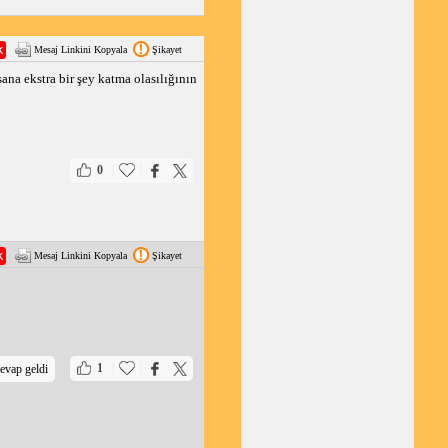
Mesaj Linkini Kopyala
Şikayet
ana ekstra bir şey katma olasılığının
|
|
0
Mesaj Linkini Kopyala
Şikayet
|
|
1
evap geldi