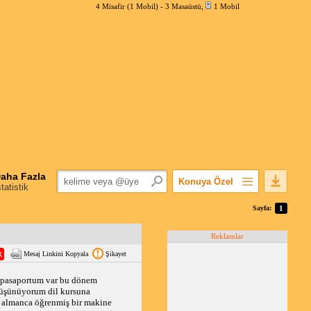
4 Misafir (1 Mobil) -
3 Masaüstü
,
1 Mobil
aha Fazla
Konuya Özel
statistik
Favorilerime Ekle
Sayfa:
1
Konuyu Açandan
Reklamlar
Popüler Mesajlar
Mesaj Linkini Kopyala
Şikayet
Linkli Mesajlar
Yazdır
 pasaportum var bu dönem 
düşünüyorum dil kursuna 
E-Posta Aboneliği
ş almanca öğrenmiş bir makine 
Konuyu Gizle