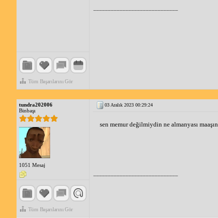
_____________________________
Tüm Başarılarını Gör
tundra202006
03 Aralık 2023 00:29:24
Binbaşı
sen memur değilmiydin ne almanyası maaşın 
1051 Mesaj
_____________________________
Tüm Başarılarını Gör