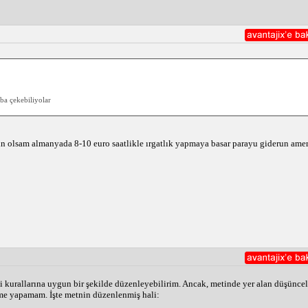
ba çekebiliyolar 
 olsam almanyada 8-10 euro saatlikle ırgatlık yapmaya basar parayu giderun ame
kurallarına uygun bir şekilde düzenleyebilirim. Ancak, metinde yer alan düşünceler 
me yapamam. İşte metnin düzenlenmiş hali: