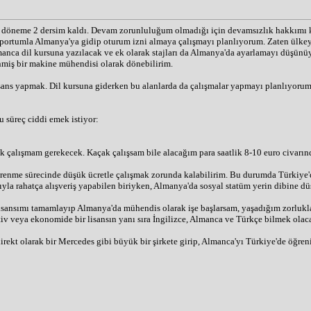
 döneme 2 dersim kaldı. Devam zorunluluğum olmadığı için devamsızlık hakkımı k
tumla Almanya'ya gidip oturum izni almaya çalışmayı planlıyorum. Zaten ülkeye g
anca dil kursuna yazılacak ve ek olarak stajları da Almanya'da ayarlamayı düşünüy
miş bir makine mühendisi olarak dönebilirim.
s yapmak. Dil kursuna giderken bu alanlarda da çalışmalar yapmayı planlıyorum. 
u süreç ciddi emek istiyor:
çalışmam gerekecek. Kaçak çalışsam bile alacağım para saatlik 8-10 euro civarın
renme sürecinde düşük ücretle çalışmak zorunda kalabilirim. Bu durumda Türkiye'd
tıyla rahatça alışveriş yapabilen biriyken, Almanya'da sosyal statüm yerin dibine düş
lisansımı tamamlayıp Almanya'da mühendis olarak işe başlarsam, yaşadığım zorluklar
iv veya ekonomide bir lisansın yanı sıra İngilizce, Almanca ve Türkçe bilmek olac
irekt olarak bir Mercedes gibi büyük bir şirkete girip, Almanca'yı Türkiye'de öğren