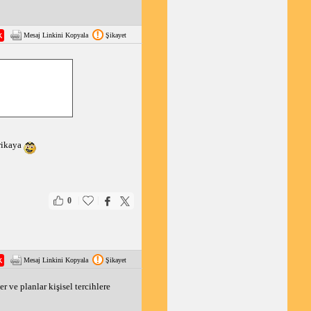
Mesaj Linkini Kopyala
Şikayet
rikaya
|
|
0
Mesaj Linkini Kopyala
Şikayet
ve planlar kişisel tercihlere 