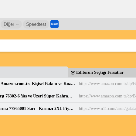
Diğer
Speedtest
Editörün Seçtiği Fırsatlar
Balen's Beeauty Saf Papatya Hidrosolü 250 ml : Amazon.com.tr: Kişisel Bakım ve Kozmetik
https://www.amazon.com.tr/d
LEGO DC Superman Robotu, Lex Luthor’a Karşı 76302-6 Yaş ve Üzeri Süper Kahraman Sevenler için Yaratıcı Oyuncak Yapım Seti, Doğum Günü Hediyesi (120 Parça) : Amazon.com.tr: Oyuncak
https://www.amazon.com.tr/dp
Galatasaray Puma 2024/2025 İç Saha Parçalı Forma 77965001 Sarı - Kırmızı 2XL Fiyatları ve Özellikleri