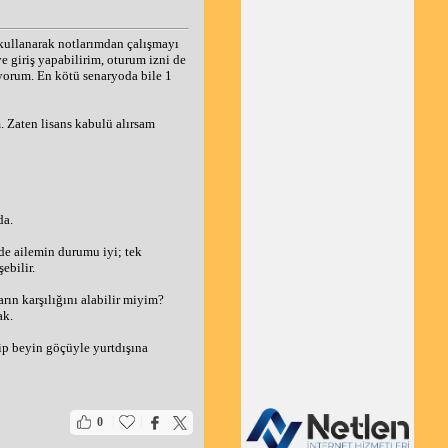
ullanarak notlarımdan çalışmayı 
iriş yapabilirim, oturum izni de 
orum. En kötü senaryoda bile 1 
Zaten lisans kabulü alırsam 
da.
e ailemin durumu iyi; tek 
ebilir.
ın karşılığını alabilir miyim? 
ak.
ip beyin göçüyle yurtdışına 
|
|
0