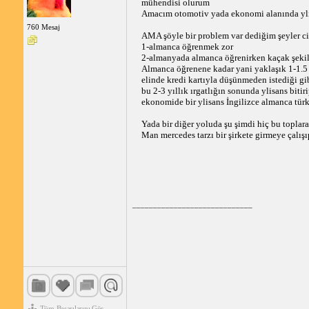
mühendisi olurum
Amacım otomotiv yada ekonomi alanında ylisa
760 Mesaj
AMA şöyle bir problem var dediğim şeyler ci
1-almanca öğrenmek zor
2-almanyada almanca öğrenirken kaçak şekild
Almanca öğrenene kadar yani yaklaşık 1-1.5 s
elinde kredi kartıyla düşünmeden istediği gib
bu 2-3 yıllık ırgatlığın sonunda ylisans bit
ekonomide bir ylisans İngilizce almanca tür
Yada bir diğer yoluda şu şimdi hiç bu toplar
Man mercedes tarzı bir şirkete girmeye çalış
_____________________________
Tüm Başarılarını Gör