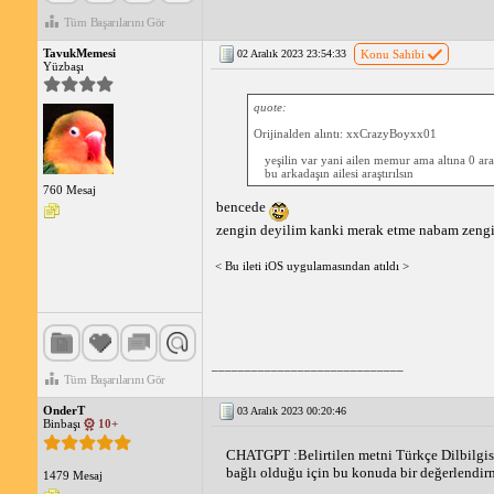
Tüm Başarılarını Gör
TavukMemesi
02 Aralık 2023 23:54:33
Konu Sahibi
Yüzbaşı
quote:
Orijinalden alıntı: xxCrazyBoyxx01
yeşilin var yani ailen memur ama altına 0 ara
bu arkadaşın ailesi araştırılsın
760 Mesaj
bencede
zengin deyilim kanki merak etme nabam zengin
< Bu ileti iOS uygulamasından atıldı >
_____________________________
Tüm Başarılarını Gör
OnderT
03 Aralık 2023 00:20:46
Binbaşı
10+
CHATGPT :Belirtilen metni Türkçe Dilbilgisi 
bağlı olduğu için bu konuda bir değerlendir
1479 Mesaj