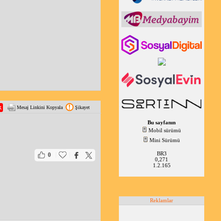
Mesaj Linkini Kopyala
Şikayet
Bu sayfanın
Mobil sürümü
Mini Sürümü
BR3
|
|
0
0,271
1.2.165
Reklamlar