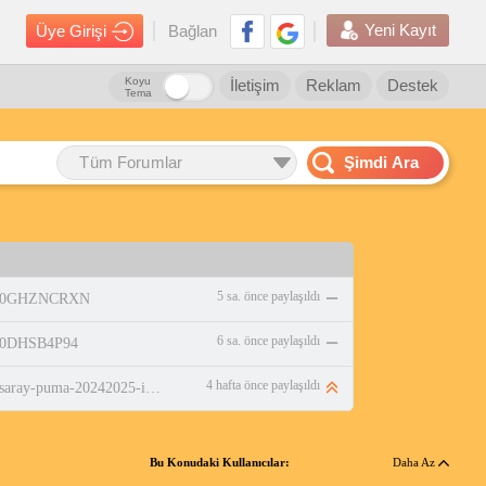
Yeni Kayıt
Üye Girişi
Bağlan
Koyu
İletişim
Reklam
Destek
Tema
Tüm Forumlar
Şimdi Ara
5 sa. önce paylaşıldı
p/B0GHZNCRXN
6 sa. önce paylaşıldı
/B0DHSB4P94
4 hafta önce paylaşıldı
https://www.n11.com/urun/galatasaray-puma-20242025-ic-saha-parcali-forma-77965001-sari-kirmizi-59697659?beden=l&amp;magaza=gsstore
Bu Konudaki Kullanıcılar:
Daha Az