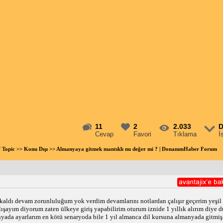
11
2
2.033
D
Cevap
Favori
Tıklama
İ
f Topic
>>
Konu Dışı
>> Almanyaya gitmek mantıklı mı değer mi ? | DonanımHaber Forum
ldı devam zorunluluğum yok verdim devamlarını notlardan çalışır geçerim yeşil
lışayım diyorum zaten ülkeye giriş yapabilirim oturum iznide 1 yıllık alırım diye 
anyada ayarlarım en kötü senaryoda bile 1 yıl almanca dil kursuna almanyada gitmi