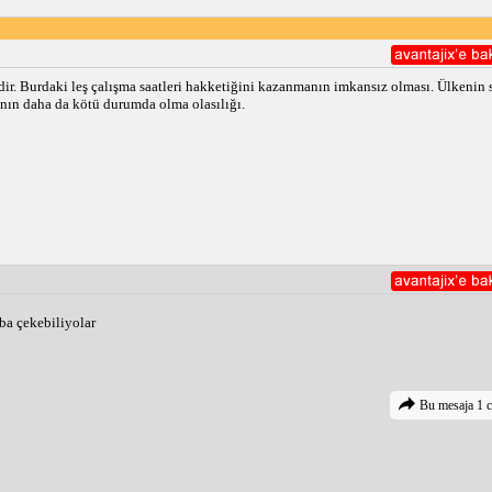
dir. Burdaki leş çalışma saatleri hakketiğini kazanmanın imkansız olması. Ülkenin s
nın daha da kötü durumda olma olasılığı.
ba çekebiliyolar 
Bu mesaja 1 c