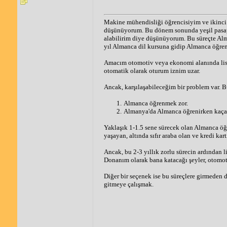
Makine mühendisliği öğrencisiyim ve ikinci
düşünüyorum. Bu dönem sonunda yeşil pasapor
alabilirim diye düşünüyorum. Bu süreçte Alm
yıl Almanca dil kursuna gidip Almanca öğren
Amacım otomotiv veya ekonomi alanında lisan
otomatik olarak oturum iznim uzar.
Ancak, karşılaşabileceğim bir problem var. B
Almanca öğrenmek zor.
Almanya'da Almanca öğrenirken kaçak 
Yaklaşık 1-1.5 sene sürecek olan Almanca öğ
yaşayan, altında sıfır araba olan ve kredi kar
Ancak, bu 2-3 yıllık zorlu sürecin ardından 
Donanım olarak bana katacağı şeyler, otomot
Diğer bir seçenek ise bu süreçlere girmeden d
gitmeye çalışmak.