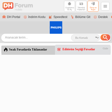
Uygulama
Teknoloji
Giriş ve
ile Aç
Haberleri
Kayıt
DH Portal
İndirim Kodu
Speedtest
Bölüme Git
Destek
Gizle
Editörün Seçtiği Fırsatlar
Sıcak Fırsatlarda Tıklananlar