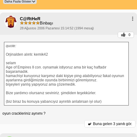
C@RtHeR
Binbaşı
28 Ağustos 2006 Pazartesi 15:14:52 (1994 mesaj)
0
quote:
Orjinalden alıntı: kemik42
selam
Age of Empires II con. oynamak istiyoruz ama bir kaç haftadır
başaramadık.
hamachiyi kuruyoruz karşımız daki kişiye ping atabiliyoruz fakat oyunun
ayarlarına girdiğimizde oyunda birbirimizi göremiyoruz.
bişeyleri yanlış yapıyoruz ama çözemedik.
Bize yardımcı olursanız seviniriz. şimdiden teşekkürler.
(biz biraz bu konuya yabancıyız ayrıntılı anlatırsan iyi olur)
oyun crackleriniz aynımı ?
Buna gelen
3 yanıtı gör.