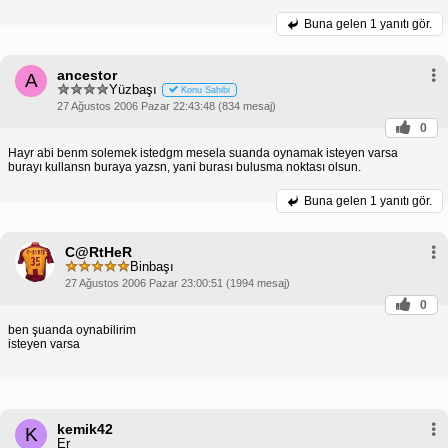
Buna gelen
1 yanıtı gör.
ancestor
A
Yüzbaşı
Konu Sahibi
27 Ağustos 2006 Pazar 22:43:48 (834 mesaj)
0
Hayr abi benm solemek istedgm mesela suanda oynamak isteyen varsa
burayı kullansn buraya yazsn, yani burası bulusma noktası olsun.
Buna gelen
1 yanıtı gör.
C@RtHeR
Binbaşı
27 Ağustos 2006 Pazar 23:00:51 (1994 mesaj)
0
ben şuanda oynabilirim
isteyen varsa
kemik42
K
Er