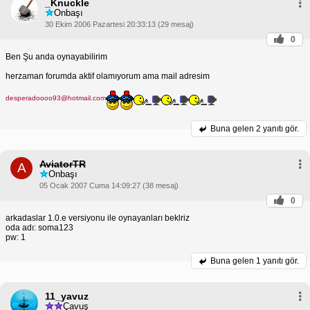
_Knuckle
Onbaşı
30 Ekim 2006 Pazartesi 20:33:13 (29 mesaj)
0
Ben Şu anda oynayabilirim
herzaman forumda aktif olamıyorum ama mail adresim
desperadoooo93@hotmail.com
Buna gelen
2 yanıtı gör.
AviatorTR
A
Onbaşı
05 Ocak 2007 Cuma 14:09:27 (38 mesaj)
0
arkadaslar 1.0.e versiyonu ile oynayanları beklriz
oda adı: soma123
pw: 1
Buna gelen
1 yanıtı gör.
11_yavuz
Çavuş