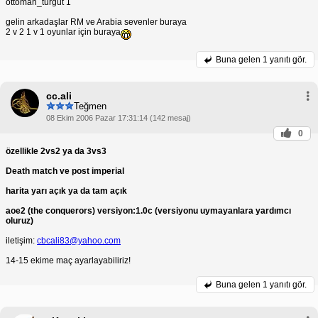
ottoman_turgut 1
gelin arkadaşlar RM ve Arabia sevenler buraya
2 v 2 1 v 1 oyunlar için buraya
Buna gelen
1 yanıtı gör.
cc.ali
Teğmen
08 Ekim 2006 Pazar 17:31:14 (142 mesaj)
0
özellikle 2vs2 ya da 3vs3
Death match ve post imperial
harita yarı açık ya da tam açık
aoe2 (the conquerors) versiyon:1.0c (versiyonu uymayanlara yardımcı
oluruz)
iletişim:
cbcali83@yahoo.com
14-15 ekime maç ayarlayabiliriz!
Buna gelen
1 yanıtı gör.