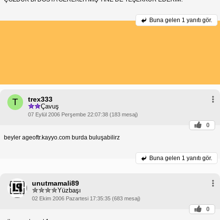
Buna gelen
1 yanıtı gör.
trex333
T
Çavuş
07 Eylül 2006 Perşembe 22:07:38 (183 mesaj)
0
beyler ageoftr.kayyo.com burda buluşabilirz
Buna gelen
1 yanıtı gör.
unutmamali89
Yüzbaşı
02 Ekim 2006 Pazartesi 17:35:35 (683 mesaj)
0