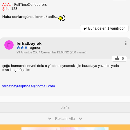
Ağ Adı:
FullTimeConquerors
Şifre:
123
Hafta sonları güncellenmektedir...
Buna gelen
1 yanıtı gör.
ferhatbayrak
F
Teğmen
29 Ağustos 2007 Çarşamba 12:08:32 (250 mesaj)
0
çoğu hamachi serveri dolu o yüzden oynamak için buradaya yazalım yada
msn ile görüşelim
ferhatbayrakpisces@hotmail.com
0,942
Reklamı Atla