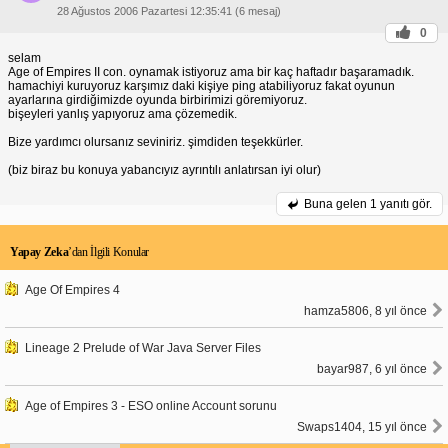
28 Ağustos 2006 Pazartesi 12:35:41 (6 mesaj)
0
selam
Age of Empires II con. oynamak istiyoruz ama bir kaç haftadır başaramadık.
hamachiyi kuruyoruz karşımız daki kişiye ping atabiliyoruz fakat oyunun
ayarlarına girdiğimizde oyunda birbirimizi göremiyoruz.
bişeyleri yanlış yapıyoruz ama çözemedik.
Bize yardımcı olursanız seviniriz. şimdiden teşekkürler.
(biz biraz bu konuya yabancıyız ayrıntılı anlatırsan iyi olur)
Buna gelen
1 yanıtı gör.
Yapay Zeka
’dan İlgili Konular
Age Of Empires 4
hamza5806, 8 yıl önce
Lineage 2 Prelude of War Java Server Files
bayar987, 6 yıl önce
Age of Empires 3 - ESO online Account sorunu
Swaps1404, 15 yıl önce