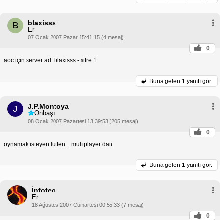
blaxisss
B
Er
07 Ocak 2007 Pazar 15:41:15 (4 mesaj)
0
aoc için server ad :blaxisss - şifre:1
Buna gelen
1 yanıtı gör.
J.P.Montoya
J
Onbaşı
08 Ocak 2007 Pazartesi 13:39:53 (205 mesaj)
0
oynamak isteyen lutfen... multiplayer dan
Buna gelen
1 yanıtı gör.
İnfotec
Er
18 Ağustos 2007 Cumartesi 00:55:33 (7 mesaj)
0