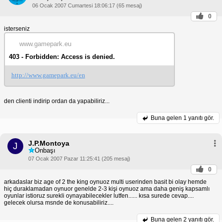
06 Ocak 2007 Cumartesi 18:06:17 (65 mesaj)
0
isterseniz
www.gamepark.eu
403 - Forbidden: Access is denied.
http://www.gamepark.eu/en
den clienti indirip ordan da yapabiliriz...
Buna gelen
1 yanıtı gör.
J.P.Montoya
J
Onbaşı
07 Ocak 2007 Pazar 11:25:41 (205 mesaj)
0
arkadaslar biz age of 2 the king oynuoz multi userinden basit bi olay hemde
hiç duraklamadan oynuor genelde 2-3 kişi oynuoz ama daha geniş kapsamlı
oyunlar istioruz surekli oynayabilecekler lutfen...... kısa surede cevap....
gelecek olursa msnde de konusabiliriz....
Buna gelen
2 yanıtı gör.