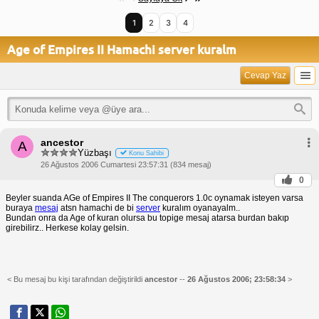
1
2
3
4
Age of Empires II Hamachi server kuralm
Cevap Yaz
ancestor
A
Yüzbaşı
Konu Sahibi
26 Ağustos 2006 Cumartesi 23:57:31 (834 mesaj)
0
Beyler suanda AGe of Empires II The conquerors 1.0c oynamak isteyen varsa
buraya
mesaj
atsn hamachi de bi
server
kuralım oyanayalm..
Bundan onra da Age of kuran olursa bu topige mesaj atarsa burdan bakıp
girebilirz.. Herkese kolay gelsin.
< Bu mesaj bu kişi tarafından değiştirildi
ancestor
--
26 Ağustos 2006; 23:58:34
>