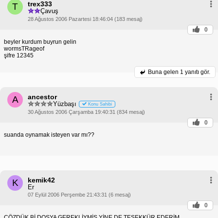
trex333
T
Çavuş
28 Ağustos 2006 Pazartesi 18:46:04 (183 mesaj)
0
beyler kurdum buyrun gelin
wormsTRageof
şifre 12345
Buna gelen
1 yanıtı gör.
ancestor
A
Yüzbaşı
Konu Sahibi
30 Ağustos 2006 Çarşamba 19:40:31 (834 mesaj)
0
suanda oynamak isteyen var mı??
kemik42
K
Er
07 Eylül 2006 Perşembe 21:43:31 (6 mesaj)
0
ÇÖZDÜK Bİ DOSYA GEREKLİYMİŞ YİNE DE TEŞEKKÜR EDERİM.