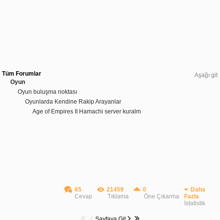
Tüm Forumlar
Aşağı git
Oyun
Oyun buluşma noktası
Oyunlarda Kendine Rakip Arayanlar
Age of Empires II Hamachi server kuralm
65
21459
0
Daha
Cevap
Tıklama
Öne Çıkarma
Fazla
İstatistik
Sayfaya Git