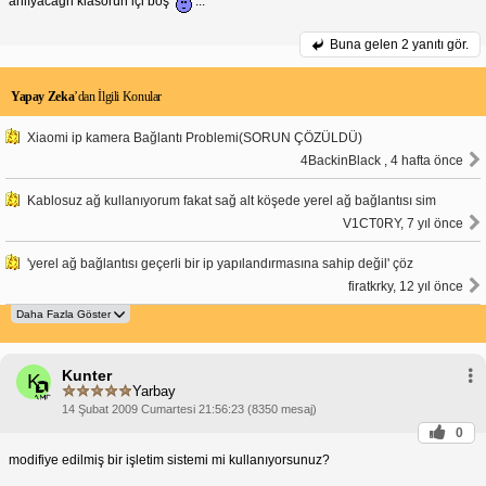
anlıyacağn klasörün içi boş
...
Buna gelen
2 yanıtı gör.
Yapay Zeka
’dan İlgili Konular
Xiaomi ip kamera Bağlantı Problemi(SORUN ÇÖZÜLDÜ)
4BackinBlack , 4 hafta önce
Kablosuz ağ kullanıyorum fakat sağ alt köşede yerel ağ bağlantısı sim
V1CT0RY, 7 yıl önce
'yerel ağ bağlantısı geçerli bir ip yapılandırmasına sahip değil' çöz
firatkrky, 12 yıl önce
Kunter
K
Yarbay
14 Şubat 2009 Cumartesi 21:56:23 (8350 mesaj)
0
modifiye edilmiş bir işletim sistemi mi kullanıyorsunuz?