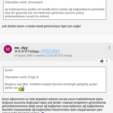
Orjinalden alıntı: sincerelym
xp kullanıyorsun galiba sol tarafta ikinci sırada ağ bağlantılarını görüntüle
diye bir şeçenek var onu tıklarsan görürsün.(sorunu yanlış
anlamadıysam cevabı bu olmalı)
yok dostm sorun o kadar basit görünmüyor ilgin için sağol
mc_dyy
M
Yüzbaşı
Konu Sahibi
14 Şubat 2009 Cumartesi 21:53:28 (373 mesaj)
0
quote:
Orjinalden alıntı: Engin.K
Başlat,a sag tıkla -özelikler-başlat menüsü-özelleştir-gelişmiş açılan
yerde var
bunu öğrenmem iyi oldu teşekkür ederim ancak sorun halledilemedi daha
doğrusu bununla doğrudan ilgisi yok dostm..maksat simgelerin görüntülenip
görüntülenmemesi değil yerel ağ bağlantısı veya kablosuz ağ bağlantısına
denetim masasındaki ağ bağlantıları klasöründen dahi ulaşamamam yani