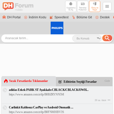
Uygulama
Teknoloji
Giriş ve
ile Aç
Haberleri
Kayıt
DH Portal
İndirim Kodu
Speedtest
Bölüme Git
Destek
Sıcak Fırsatlarda Tıklananlar
Gizle
Editörün Seçtiği Fırsatlar
adidas Erkek PARK ST Ayakkabı CBLACK/CBLACK/OWH...
https://www.amazon.com.tr/dp/B0BZRYNN5M
20 sa. önce
Carlinkit Kablosuz CarPlay ve Android Otomatik ...
https://www.amazon.com.tr/dp/B0FNMHBV3S