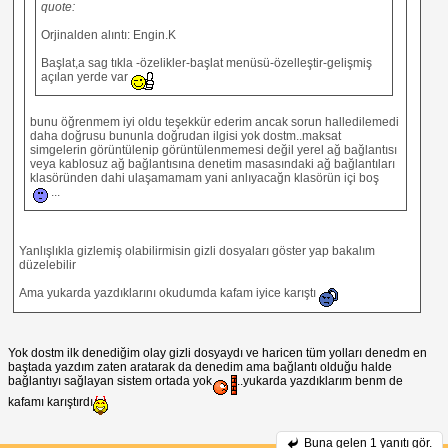
quote:
Orjinalden alıntı: Engin.K
Başlat,a sag tıkla -özelikler-başlat menüsü-özelleştir-gelişmiş
açılan yerde var
bunu öğrenmem iyi oldu teşekkür ederim ancak sorun halledilemedi
daha doğrusu bununla doğrudan ilgisi yok dostm..maksat
simgelerin görüntülenip görüntülenmemesi değil yerel ağ bağlantısı
veya kablosuz ağ bağlantısına denetim masasındaki ağ bağlantıları
klasöründen dahi ulaşamamam yani anlıyacağn klasörün içi boş
...
Yanlışlıkla gizlemiş olabilirmisin gizli dosyaları göster yap bakalım
düzelebilir
Ama yukarda yazdıklarını okudumda kafam iyice karıştı
Yok dostm ilk denediğim olay gizli dosyaydı ve haricen tüm yolları denedm en
baştada yazdım zaten aratarak da denedim ama bağlantı olduğu halde
bağlantıyı sağlayan sistem ortada yok
..yukarda yazdıklarım benm de
kafamı karıştırdı
Buna gelen
1 yanıtı gör.