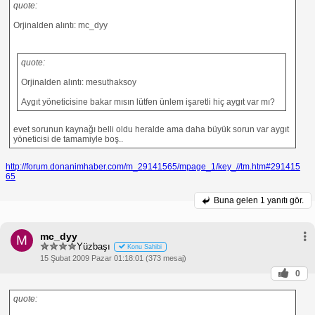
quote:
Orjinalden alıntı: mc_dyy
quote:
Orjinalden alıntı: mesuthaksoy
Aygıt yöneticisine bakar mısın lütfen ünlem işaretli hiç aygıt var mı?
evet sorunun kaynağı belli oldu heralde ama daha büyük sorun var aygıt
yöneticisi de tamamiyle boş..
http://forum.donanimhaber.com/m_29141565/mpage_1/key_//tm.htm#291415
65
Buna gelen
1 yanıtı gör.
mc_dyy
M
Yüzbaşı
Konu Sahibi
15 Şubat 2009 Pazar 01:18:01 (373 mesaj)
0
quote: