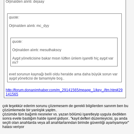
Orjinalden alıntı: dejaay
quote:
Orjinalden alıntı: mc_dyy
quote:
Orjinalden alıntı: mesuthaksoy
Aygıt yöneticisine bakar mısın lütfen ünlem işaretli hiç aygıt var
mı?
evet sorunun kaynağı belli oldu heralde ama daha büyük sorun var
aygıt yöneticisi de tamamiyle boş..
http://forum.donanimhaber.com/m_29141565/mpage_1/key_//tm.htm#29
141565
çok teşekkür ederim sorunu çözemesem de gerekli bilgilerden sanırım ben bu
çözümlemede bir yanlışlık yaptm..
çözümde tüm bağımlı nesneler vs. yazan bölümü işaretleyip uygula dedikten
sonra evete bastığım halde işaret gidiyor.. ''kayıt defteri düzenleyicisi, şu anda
seçili olan anahtarda veya alt anahtarlarından birinde güvenliği ayarlıyamıyor''
hatası veriyor