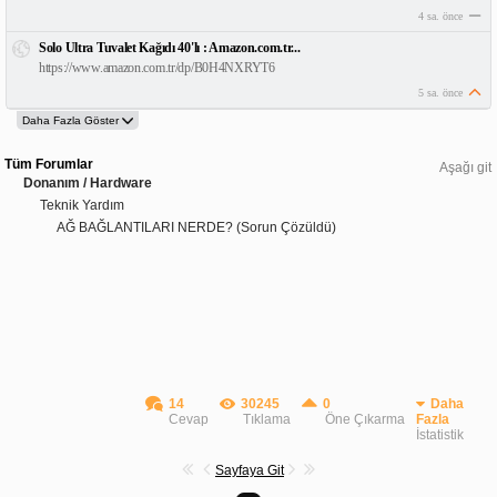
4 sa. önce
Solo Ultra Tuvalet Kağıdı 40'lı : Amazon.com.tr...
https://www.amazon.com.tr/dp/B0H4NXRYT6
5 sa. önce
Tüm Forumlar
Aşağı git
Donanım / Hardware
Teknik Yardım
AĞ BAĞLANTILARI NERDE? (Sorun Çözüldü)
14
30245
0
Daha
Cevap
Tıklama
Öne Çıkarma
Fazla
İstatistik
Sayfaya Git