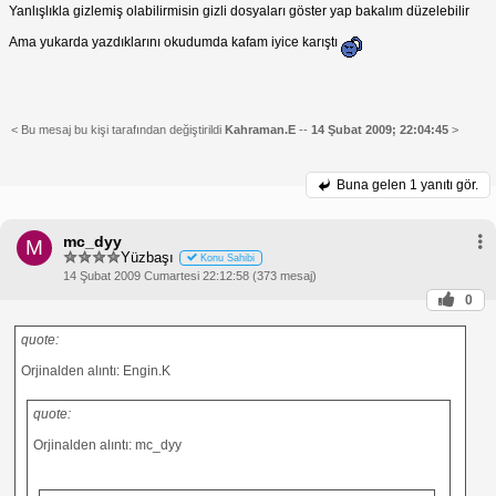
Yanlışlıkla gizlemiş olabilirmisin gizli dosyaları göster yap bakalım düzelebilir
Ama yukarda yazdıklarını okudumda kafam iyice karıştı
< Bu mesaj bu kişi tarafından değiştirildi
Kahraman.E
--
14 Şubat 2009; 22:04:45
>
Buna gelen
1 yanıtı gör.
mc_dyy
M
Yüzbaşı
Konu Sahibi
14 Şubat 2009 Cumartesi 22:12:58 (373 mesaj)
0
quote:
Orjinalden alıntı: Engin.K
quote:
Orjinalden alıntı: mc_dyy