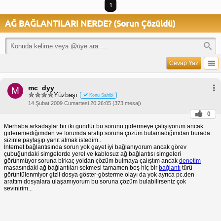
1
AĞ BAĞLANTILARI NERDE? (Sorun Çözüldü)
Cevap Yaz
mc_dyy
M
Yüzbaşı
Konu Sahibi
14 Şubat 2009 Cumartesi 20:26:05 (373 mesaj)
0
Merhaba arkadaşlar bir iki gündür bu sorunu gidermeye çalışıyorum ancak
gideremediğimden ve forumda aratıp soruna çözüm bulamadığımdan burada
sizinle paylaşıp yanıt almak istedim..
İnternet bağlantısında sorun yok gayet iyi bağlanıyorum ancak görev
çubuğundaki simgelerde yerel ve kablosuz ağ bağlantısı simgeleri
görünmüyor soruna birkaç yoldan çözüm bulmaya çalıştım ancak
denetim
masasındaki ağ bağlantıları sekmesi tamamen boş hiç bir
bağlantı
türü
görüntülenmiyor gizli dosya göster-gösterme olayı da yok ayrıca pc.den
arattım dosyalara ulaşamıyorum bu soruna çözüm bulabilirseniz çok
sevinirim...