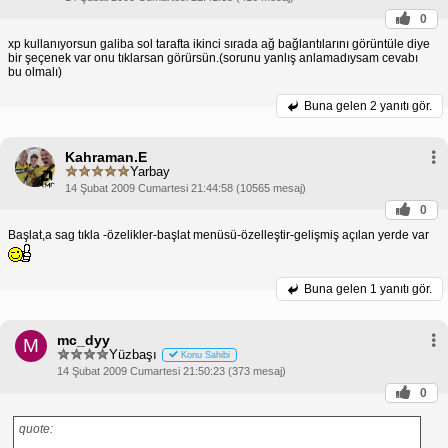
0
xp kullanıyorsun galiba sol tarafta ikinci sırada ağ bağlantılarını görüntüle diye
bir şeçenek var onu tıklarsan görürsün.(sorunu yanlış anlamadıysam cevabı
bu olmalı)
Buna gelen
2 yanıtı gör.
Kahraman.E
Yarbay
14 Şubat 2009 Cumartesi 21:44:58 (10565 mesaj)
0
Başlat,a sag tıkla -özelikler-başlat menüsü-özelleştir-gelişmiş açılan yerde var
Buna gelen
1 yanıtı gör.
mc_dyy
M
Yüzbaşı
Konu Sahibi
14 Şubat 2009 Cumartesi 21:50:23 (373 mesaj)
0
quote: