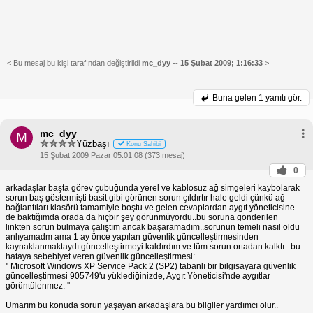
< Bu mesaj bu kişi tarafından değiştirildi
mc_dyy
--
15 Şubat 2009; 1:16:33
>
Buna gelen
1 yanıtı gör.
mc_dyy
M
Yüzbaşı
Konu Sahibi
15 Şubat 2009 Pazar 05:01:08 (373 mesaj)
0
arkadaşlar başta görev çubuğunda yerel ve kablosuz ağ simgeleri kaybolarak
sorun baş göstermişti basit gibi görünen sorun çıldırtır hale geldi çünkü ağ
bağlantıları klasörü tamamiyle boştu ve gelen cevaplardan aygıt yöneticisine
de baktığımda orada da hiçbir şey görünmüyordu..bu soruna gönderilen
linkten sorun bulmaya çalıştım ancak başaramadım..sorunun temeli nasıl oldu
anlıyamadm ama 1 ay önce yapılan güvenlik güncelleştirmesinden
kaynaklanmaktaydı güncelleştirmeyi kaldırdım ve tüm sorun ortadan kalktı.. bu
hataya sebebiyet veren güvenlik güncelleştirmesi:
'' Microsoft Windows XP Service Pack 2 (SP2) tabanlı bir bilgisayara güvenlik
güncelleştirmesi 905749'u yüklediğinizde, Aygıt Yöneticisi'nde aygıtlar
görüntülenmez. ''
Umarım bu konuda sorun yaşayan arkadaşlara bu bilgiler yardımcı olur..