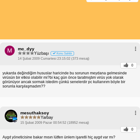
mc_dyy
M
Yüzbaşı
Konu Sahibi
14 Şubat 2009 Cumartesi 23:15:02 (373 mesaj)
0
yukarda değindiğim hususlar haricinde bu sorunun meydana gelmesinde
virüsün bir etkisi olabilir mi?bi kaç gün önce taratmıştım virüs yok olarak
görünüyor ancak sormak istedim çünkü senelerdir pc kullanırım böyle bir
sorunla karşılaşmadım??
mesuthaksoy
Yarbay
15 Şubat 2009 Pazar 00:54:52 (18952 mesaj)
0
Aygıt yöneticisine bakar mısın lütfen ünlem işaretli hiç aygıt var mı?