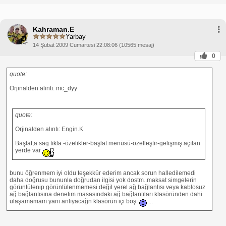
Kahraman.E
Yarbay
14 Şubat 2009 Cumartesi 22:08:06 (10565 mesaj)
0
quote:
Orjinalden alıntı: mc_dyy
quote:
Orjinalden alıntı: Engin.K
Başlat,a sag tıkla -özelikler-başlat menüsü-özelleştir-gelişmiş açılan
yerde var
bunu öğrenmem iyi oldu teşekkür ederim ancak sorun halledilemedi
daha doğrusu bununla doğrudan ilgisi yok dostm..maksat simgelerin
görüntülenip görüntülenmemesi değil yerel ağ bağlantısı veya kablosuz
ağ bağlantısına denetim masasındaki ağ bağlantıları klasöründen dahi
ulaşamamam yani anlıyacağn klasörün içi boş
...