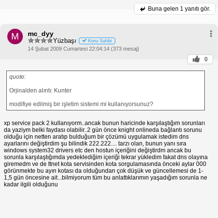
Buna gelen
1 yanıtı gör.
mc_dyy
M
Yüzbaşı
Konu Sahibi
14 Şubat 2009 Cumartesi 22:04:14 (373 mesaj)
0
quote:
Orjinalden alıntı: Kunter
modifiye edilmiş bir işletim sistemi mi kullanıyorsunuz?
xp service pack 2 kullanıyorm..ancak bunun haricinde karşılaştığım sorunları
da yaziym belki faydası olabilir..2 gün önce knight onlineda bağlantı sorunu
olduğu için netten aratıp bulduğum bir çözümü uygulamak istedim dns
ayarlarını değiştirdim şu bilindik 222.222.... tarzı olan, bunun yanı sıra
windows system32 drivers etc den hostun içeriğini değiştirdm ancak bu
sorunla karşılaştığımda yedeklediğim içeriği tekrar yükledim fakat dns olayına
giremedm ve de ttnet kota servisinden kota sorgulamasında önceki aylar 000
görünmekte bu ayın kotası da olduğundan çok düşük ve güncellemesi de 1-
1,5 gün öncesine ait...bilmiyorum tüm bu anlattıklarımın yaşadığım sorunla ne
kadar ilgili olduğunu