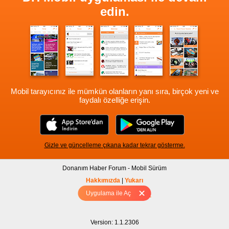
edin.
Mobil tarayıcınız ile mümkün olanların yanı sıra, birçok yeni ve
faydalı özelliğe erişin.
Gizle ve güncelleme çıkana kadar tekrar gösterme.
Donanım Haber Forum - Mobil Sürüm
Hakkımızda
|
Yukarı
Uygulama ile Aç
Tam sürüm için Tıklayınız
Version: 1.1.2306