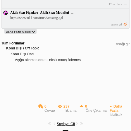
12 sa. önce
Akıllı Saat Fiyatları - Akıllı Saat Modelleri -...
https://www.n11.com/urun/samsung-gal...
geçen yıl
Tüm Forumlar
Aşağı git
Konu Dışı / Off Topic
Konu Dışı Özel
Açığa alınma sonrası eksik maaş ödemesi
0
237
0
Daha
Cevap
Tıklama
Öne Çıkarma
Fazla
İstatistik
Sayfaya Git