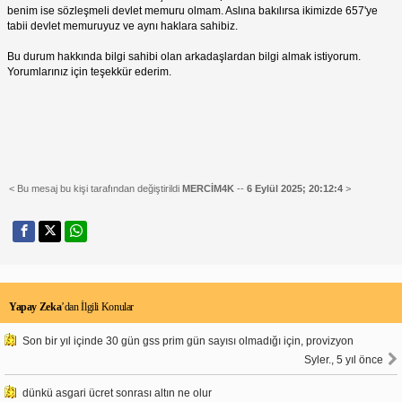
benim ise sözleşmeli devlet memuru olmam. Aslına bakılırsa ikimizde 657'ye
tabii devlet memuruyuz ve aynı haklara sahibiz.
Bu durum hakkında bilgi sahibi olan arkadaşlardan bilgi almak istiyorum.
Yorumlarınız için teşekkür ederim.
< Bu mesaj bu kişi tarafından değiştirildi
MERCİM4K
--
6 Eylül 2025; 20:12:4
>
Yapay Zeka
’dan İlgili Konular
Son bir yıl içinde 30 gün gss prim gün sayısı olmadığı için, provizyon
Syler., 5 yıl önce
dünkü asgari ücret sonrası altın ne olur