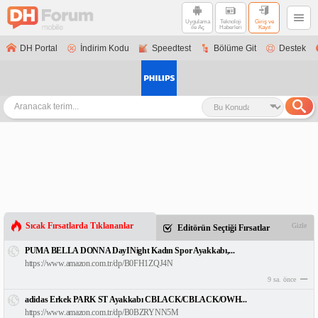
Uygulama
Teknoloji
Giriş ve
ile Aç
Haberleri
Kayıt
DH Portal
İndirim Kodu
Speedtest
Bölüme Git
Destek
Sıcak Fırsatlarda Tıklananlar
Gizle
Editörün Seçtiği Fırsatlar
PUMA BELLA DONNA DayINight Kadın Spor Ayakkabı,...
https://www.amazon.com.tr/dp/B0FH1ZQJ4N
9 sa. önce
adidas Erkek PARK ST Ayakkabı CBLACK/CBLACK/OWH...
https://www.amazon.com.tr/dp/B0BZRYNN5M