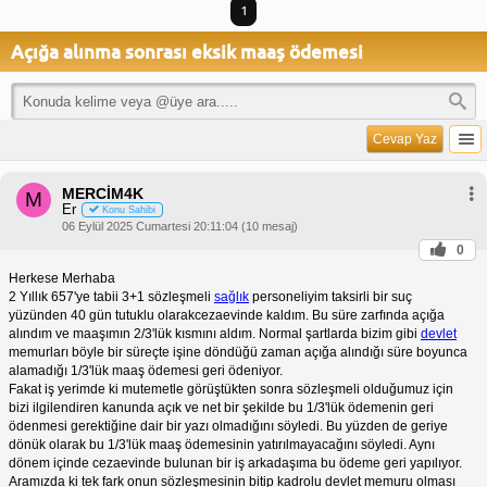
1
Açığa alınma sonrası eksik maaş ödemesi
Cevap Yaz
MERCİM4K
M
Er
Konu Sahibi
06 Eylül 2025 Cumartesi 20:11:04 (10 mesaj)
0
Herkese Merhaba
2 Yıllık 657'ye tabii 3+1 sözleşmeli
sağlık
personeliyim taksirli bir suç
yüzünden 40 gün tutuklu olarakcezaevinde kaldım. Bu süre zarfında açığa
alındım ve maaşımın 2/3'lük kısmını aldım. Normal şartlarda bizim gibi
devlet
memurları böyle bir süreçte işine döndüğü zaman açığa alındığı süre boyunca
alamadığı 1/3'lük maaş ödemesi geri ödeniyor.
Fakat iş yerimde ki mutemetle görüştükten sonra sözleşmeli olduğumuz için
bizi ilgilendiren kanunda açık ve net bir şekilde bu 1/3'lük ödemenin geri
ödenmesi gerektiğine dair bir yazı olmadığını söyledi. Bu yüzden de geriye
dönük olarak bu 1/3'lük maaş ödemesinin yatırılmayacağını söyledi. Aynı
dönem içinde cezaevinde bulunan bir iş arkadaşıma bu ödeme geri yapılıyor.
Aramızda ki tek fark onun sözleşmesinin bitip kadrolu devlet memuru olması