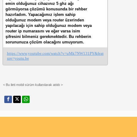
emin olduğunuz cihazınız 5 ghz ağı
görmüyorsa çözümü konusunda bir rehber
hazırladım. Yapacağımız işlem sahip
olduğunuz modem veya router üzerinden
yapılacağı için sahip olduğunuz modem veya
router ip numarasını ve eğer varsa isim
şifresini bilmeniz gerekmektedir. Bu rehberin
sorununuza çözüm olacağını umuyorum.
https://www.youtube.com/watch?v=uMk7NW131PY&feat
ure=youtu.be
< Bu ileti mobil sürüm kullanılarak atıldı >