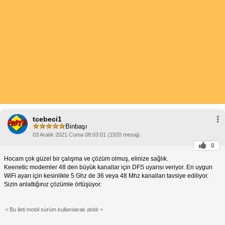
tcebeci1
Binbaşı
03 Aralık 2021 Cuma 08:03:01 (1920 mesaj)
0
Hocam çok güzel bir çalışma ve çözüm olmuş, elinize sağlık.
Keenetic modemler 48 den büyük kanallar için DFS uyarısı veriyor. En uygun
WiFi ayarı için kesinlikle 5 Ghz de 36 veya 48 Mhz kanalları tavsiye ediliyor.
Sizin anlattığınız çözümle örtüşüyor.
< Bu ileti mobil sürüm kullanılarak atıldı >