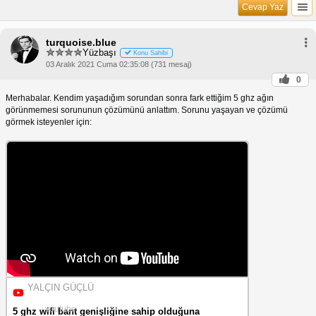
Cevap Yaz
turquoise.blue
Yüzbaşı
Konu Sahibi
03 Aralık 2021 Cuma 02:35:08 (731 mesaj)
0
Merhabalar. Kendim yaşadığım sorundan sonra fark ettiğim 5 ghz ağın
görünmemesi sorununun çözümünü anlattım. Sorunu yaşayan ve çözümü
görmek isteyenler için:
YALÇIN GÜÇLÜ
youtube
5 ghz wifi bant genişliğine sahip olduğuna