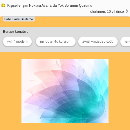
Kişisel erişim Noktası Ayarlarda Yok Sorunun Çözümü
oturkmen, 10 yıl önce
Benzer konular:
wifi 7 modem
mi router 4c kurulum
zyxel vmg3625-t50b
ten