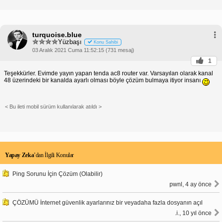
turquoise.blue
Yüzbaşı
Konu Sahibi
03 Aralık 2021 Cuma 11:52:15 (731 mesaj)
1
Teşekkürler. Evimde yayın yapan tenda ac8 router var. Varsayılan olarak kanal
48 üzerindeki bir kanalda ayarlı olması böyle çözüm bulmaya itiyor insanı
< Bu ileti mobil sürüm kullanılarak atıldı >
Yapay Zeka
’dan İlgili Konular
Ping Sorunu İçin Çözüm (Olabilir)
pwnl, 4 ay önce
ÇÖZÜMÜ İnternet güvenlik ayarlarınız bir veyadaha fazla dosyanın açıl
.i., 10 yıl önce