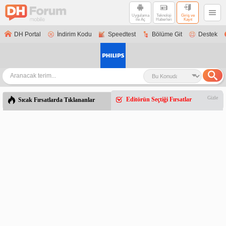
Uygulama
Teknoloji
Giriş ve
ile Aç
Haberleri
Kayıt
DH Portal
İndirim Kodu
Speedtest
Bölüme Git
Destek
Gizle
Editörün Seçtiği Fırsatlar
Sıcak Fırsatlarda Tıklananlar