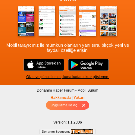
Mobil tarayıcınız ile mümkün olanların yanı sıra, birçok yeni ve
faydalı özelliğe erişin.
Gizle ve güncelleme çıkana kadar tekrar gösterme.
Donanım Haber Forum - Mobil Sürüm
Hakkımızda
|
Yukarı
Uygulama ile Aç
Tam sürüm için Tıklayınız
Version: 1.1.2306
Donanım Sponsoru: