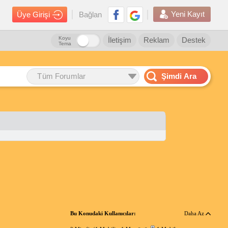
Yeni Kayıt
Üye Girişi
Bağlan
Koyu
İletişim
Reklam
Destek
Tema
Tüm Forumlar
Şimdi Ara
Bu Konudaki Kullanıcılar:
Daha Az