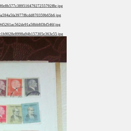
5190e8b577c38951647927255792f8e.jpg
c66a594a5fa3977f8cdd870359b65b6.jpg
d0945261ac562de91a58bb8f3bf546f.jpg
135e1b9028e8998a94b157305e363e55.jpg