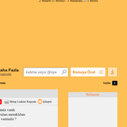
2 Misafir (1 Mobil) -
1 Masaüstü
,
1 Mobil
aha Fazla
Konuya Özel
statistik
Favorilerime Ekle
orum
Sayfa:
1
Konuyu Açandan
Reklamlar
Popüler Mesajlar
Mesaj Linkini Kopyala
Şikayet
Linkli Mesajlar
ümüz vardı
Yazdır
uları meraklıları
E-Posta Aboneliği
 varmıdır ?
Konuyu Gizle