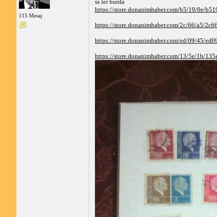
ss ler burda
https://store.donanimhaber.com/b5/19/0e/b
115 Mesaj
https://store.donanimhaber.com/2c/66/a5/2
https://store.donanimhaber.com/ed/09/45/e
https://store.donanimhaber.com/13/5e/1b/