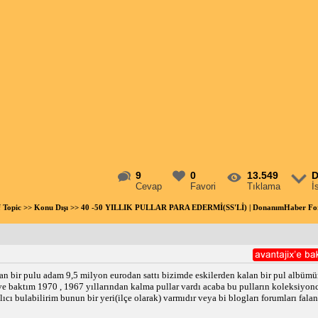
9
0
13.549
D
Cevap
Favori
Tıklama
İ
f Topic
>>
Konu Dışı
>> 40 -50 YILLIK PULLAR PARA EDERMİ(SS'Lİ) | DonanımHaber F
an bir pulu adam 9,5 milyon eurodan sattı bizimde eskilerden kalan bir pul albüm
e baktım 1970 , 1967 yıllarından kalma pullar vardı acaba bu pulların koleksiyonc
ıcı bulabilirim bunun bir yeri(ilçe olarak) varmıdır veya bi blogları forumları falan