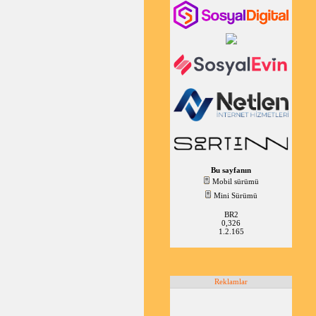
Bu sayfanın
Mobil sürümü
Mini Sürümü
BR2
0,326
1.2.165
Reklamlar