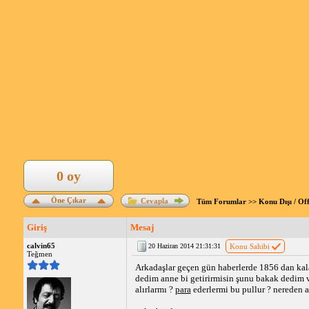
0 oy
Öne Çıkar
Cevapla
Tüm Forumlar
>>
Konu Dışı / Of
Giriş
Mesaj
calvin65
20 Haziran 2014 21:31:31
Konu Sahibi
Teğmen
Arkadaşlar geçen gün haberlerde 1856 dan kal
dedim anne bi getirirmisin şunu bakak dedim v
alırlarmı ?
para
ederlermi bu pullur ? nereden al