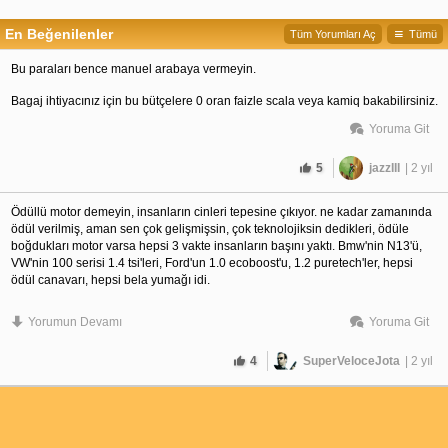
En Beğenilenler
Tüm Yorumları Aç
Tümü
Bu paraları bence manuel arabaya vermeyin.
Bagaj ihtiyacınız için bu bütçelere 0 oran faizle scala veya kamiq bakabilirsiniz.
Yoruma Git
5
jazzIII
| 2 yıl
Ödüllü motor demeyin, insanların cinleri tepesine çıkıyor. ne kadar zamanında 
ödül verilmiş, aman sen çok gelişmişsin, çok teknolojiksin dedikleri, ödüle 
boğdukları motor varsa hepsi 3 vakte insanların başını yaktı. Bmw'nin N13'ü, 
VW'nin 100 serisi 1.4 tsi'leri, Ford'un 1.0 ecoboost'u, 1.2 puretech'ler, hepsi 
ödül canavarı, hepsi bela yumağı idi.
1.0 tsi iyi bir motor, çünkü genel olarak güzel dizayn edilmiş bir motor, yıllardır 
Yorumun Devamı
Yoruma Git
kullanılıyor mikro hacim diğer örnekler gibi pek üzmedi. piyasadan kalkıyor 
artık ayrı konu ama ödülle kupayla hiçbir ilgisi yok.
4
SuperVeloceJota
| 2 yıl
Konu sahibine de 1.0 tsi Golf manuel öneririm.. otomatiğini de kullandım, 
bence sürüş daha keyifli, fiyat çok daha uygun, uzun dönemde kafa rahatlığı. 
sadece uzun yıllar sonra satarken manuel zorlayacaktır. şuan bir piyasası var 