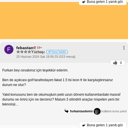
Buna gelen
1 yanıtı gör.
febastan
15+
F
Yüzbaşı
Konu Sahibi
25 Haziran 2024 Salı 18:06:33 (523 mesaj)
0
Furkan bey cevabınız için teşekkür ederim.
Ben de açıkcası golf tarafındayım fakat 1.5 tsi leon fr ile karşılaştırırsanız
durum ne olur?
Yakıt konusunu ben de okumuştum peki uzun dönem kullanımlardaki masraf
durumu ve ömrü için ne dersiniz? Malum 3 silindirli araçlar nispeten yeni bir
teknoloji...
furkantasdemir
kullanıcısına yanıt
Buna gelen
1 yanıtı gör.