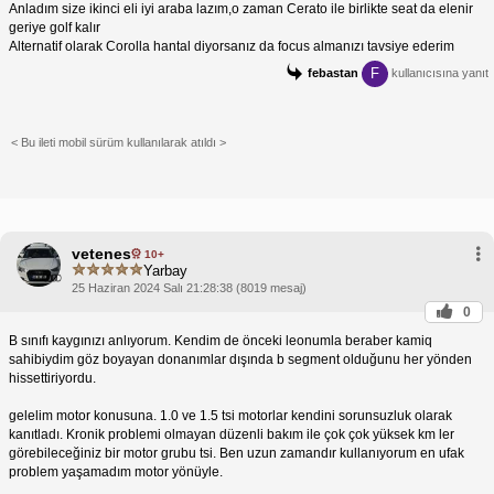
Anladım size ikinci eli iyi araba lazım,o zaman Cerato ile birlikte seat da elenir
geriye golf kalır
Alternatif olarak Corolla hantal diyorsanız da focus almanızı tavsiye ederim
F
febastan
kullanıcısına yanıt
< Bu ileti mobil sürüm kullanılarak atıldı >
vetenes
10+
Yarbay
25 Haziran 2024 Salı 21:28:38 (8019 mesaj)
0
B sınıfı kaygınızı anlıyorum. Kendim de önceki leonumla beraber kamiq
sahibiydim göz boyayan donanımlar dışında b segment olduğunu her yönden
hissettiriyordu.
gelelim motor konusuna. 1.0 ve 1.5 tsi motorlar kendini sorunsuzluk olarak
kanıtladı. Kronik problemi olmayan düzenli bakım ile çok çok yüksek km ler
görebileceğiniz bir motor grubu tsi. Ben uzun zamandır kullanıyorum en ufak
problem yaşamadım motor yönüyle.