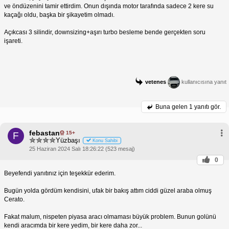
ve öndüzenini tamir ettirdim. Onun dışında motor tarafında sadece 2 kere su
kaçağı oldu, başka bir şikayetim olmadı.
Açıkcası 3 silindir, downsizing+aşırı turbo besleme bende gerçekten soru
işareti.
vetenes
kullanıcısına yanıt
Buna gelen
1 yanıtı gör.
febastan
15+
F
Yüzbaşı
Konu Sahibi
25 Haziran 2024 Salı 18:26:22 (523 mesaj)
0
Beyefendi yanıtınız için teşekkür ederim.
Bugün yolda gördüm kendisini, ufak bir bakış attım ciddi güzel araba olmuş
Cerato.
Fakat malum, nispeten piyasa aracı olmaması büyük problem. Bunun golünü
kendi aracımda bir kere yedim, bir kere daha zor...