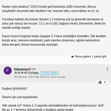
Neden öyle dediniz? 2023 model golf ilanlarda 1080 civarında. Bence
ulaşılabilir durumda tabi eksikleri var, manuel vites, oyuncakları az vs. vs.
Corollayı babam da önerdi, tamam 1.2 milyona çok iyi güvenlik donanımı vs
ama çok ruhsuz be hocam. 12.1 sn 0-100, bağıran motor, bilemedim. Belki bir
mantık evliliği olabilir.
İnanır mısınız bugüne kadar bagajın 2-3 kere eksikliğini hissettim. Öte taraftan
küçük araç, menevra kabiliyeti, park sıkıntısı olmaması, ağırlık merkezinin
daha dengeli olması hususunda avantajlı.
Buna gelen
1 yanıtı gör.
febastan
15+
F
Yüzbaşı
Konu Sahibi
25 Haziran 2024 Salı 18:29:11 (523 mesaj)
0
Değerli @SHIHAD
Önerin için çok teşekkürler.
Sıfır olarak mı? Yoksa 1-2 yaşında otomatiklerden mi bahsediyorsunuz. Golf
life şu 1-7 temmuz döneminde o fiyatlara gelse keşke.