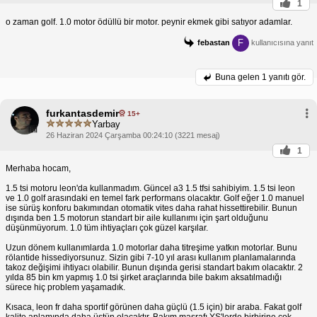
1
o zaman golf. 1.0 motor ödüllü bir motor. peynir ekmek gibi satıyor adamlar.
F
febastan
kullanıcısına yanıt
Buna gelen
1 yanıtı gör.
furkantasdemir
15+
Yarbay
26 Haziran 2024 Çarşamba 00:24:10 (3221 mesaj)
1
Merhaba hocam,
1.5 tsi motoru leon'da kullanmadım. Güncel a3 1.5 tfsi sahibiyim. 1.5 tsi leon
ve 1.0 golf arasındaki en temel fark performans olacaktır. Golf eğer 1.0 manuel
ise sürüş konforu bakımından otomatik vites daha rahat hissettirebilir. Bunun
dışında ben 1.5 motorun standart bir aile kullanımı için şart olduğunu
düşünmüyorum. 1.0 tüm ihtiyaçları çok güzel karşılar.
Uzun dönem kullanımlarda 1.0 motorlar daha titreşime yatkın motorlar. Bunu
rölantide hissediyorsunuz. Sizin gibi 7-10 yıl arası kullanım planlamalarında
takoz değişimi ihtiyacı olabilir. Bunun dışında gerisi standart bakım olacaktır. 2
yılda 85 bin km yapmış 1.0 tsi şirket araçlarında bile bakım aksatılmadığı
sürece hiç problem yaşamadık.
Kısaca, leon fr daha sportif görünen daha güçlü (1.5 için) bir araba. Fakat golf