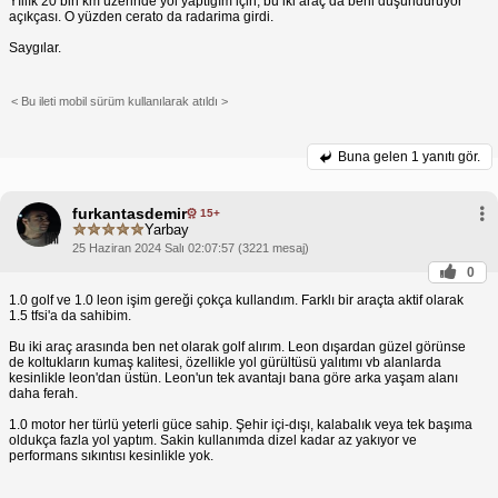
Yıllık 20 bin km üzerinde yol yaptığım için, bu iki araç da beni düşündürüyor
açıkçası. O yüzden cerato da radarima girdi.
Saygılar.
< Bu ileti mobil sürüm kullanılarak atıldı >
Buna gelen
1 yanıtı gör.
furkantasdemir
15+
Yarbay
25 Haziran 2024 Salı 02:07:57 (3221 mesaj)
0
1.0 golf ve 1.0 leon işim gereği çokça kullandım. Farklı bir araçta aktif olarak
1.5 tfsi'a da sahibim.
Bu iki araç arasında ben net olarak golf alırım. Leon dışardan güzel görünse
de koltukların kumaş kalitesi, özellikle yol gürültüsü yalıtımı vb alanlarda
kesinlikle leon'dan üstün. Leon'un tek avantajı bana göre arka yaşam alanı
daha ferah.
1.0 motor her türlü yeterli güce sahip. Şehir içi-dışı, kalabalık veya tek başıma
oldukça fazla yol yaptım. Sakin kullanımda dizel kadar az yakıyor ve
performans sıkıntısı kesinlikle yok.