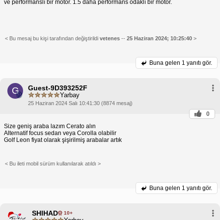
ve performanslı bir motor. 1.5 daha performans odaklı bir motor.
< Bu mesaj bu kişi tarafından değiştirildi
vetenes
--
25 Haziran 2024; 10:25:40
>
Buna gelen
1 yanıtı gör.
Guest-9D393252F
G
Yarbay
25 Haziran 2024 Salı 10:41:30 (8874 mesaj)
0
Size geniş araba lazım Cerato alın
Alternatif focus sedan veya Corolla olabilir
Golf Leon fiyat olarak şişirilmiş arabalar artık
< Bu ileti mobil sürüm kullanılarak atıldı >
Buna gelen
1 yanıtı gör.
SHIHAD
10+