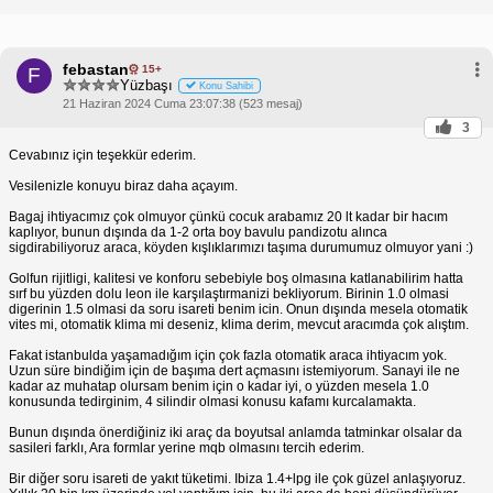
febastan
15+
F
Yüzbaşı
Konu Sahibi
21 Haziran 2024 Cuma 23:07:38 (523 mesaj)
3
Cevabınız için teşekkür ederim.
Vesilenizle konuyu biraz daha açayım.
Bagaj ihtiyacımız çok olmuyor çünkü cocuk arabamız 20 lt kadar bir hacım
kaplıyor, bunun dışında da 1-2 orta boy bavulu pandizotu alınca
sigdirabiliyoruz araca, köyden kışlıklarımızı taşıma durumumuz olmuyor yani :)
Golfun rijitligi, kalitesi ve konforu sebebiyle boş olmasına katlanabilirim hatta
sırf bu yüzden dolu leon ile karşılaştırmanizi bekliyorum. Birinin 1.0 olmasi
digerinin 1.5 olmasi da soru isareti benim icin. Onun dışında mesela otomatik
vites mi, otomatik klima mi deseniz, klima derim, mevcut aracımda çok alıştım.
Fakat istanbulda yaşamadığım için çok fazla otomatik araca ihtiyacım yok.
Uzun süre bindiğim için de başıma dert açmasını istemiyorum. Sanayi ile ne
kadar az muhatap olursam benim için o kadar iyi, o yüzden mesela 1.0
konusunda tedirginim, 4 silindir olmasi konusu kafamı kurcalamakta.
Bunun dışında önerdiğiniz iki araç da boyutsal anlamda tatminkar olsalar da
sasileri farklı, Ara formlar yerine mqb olmasını tercih ederim.
Bir diğer soru isareti de yakıt tüketimi. Ibiza 1.4+lpg ile çok güzel anlaşıyoruz.