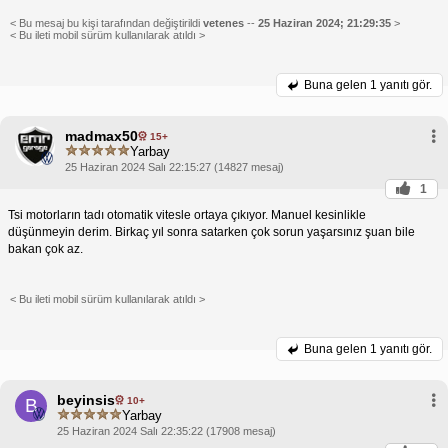
< Bu mesaj bu kişi tarafından değiştirildi
vetenes
--
25 Haziran 2024; 21:29:35
>
< Bu ileti mobil sürüm kullanılarak atıldı >
Buna gelen
1 yanıtı gör.
madmax50
15+
Yarbay
25 Haziran 2024 Salı 22:15:27 (14827 mesaj)
1
Tsi motorların tadı otomatik vitesle ortaya çıkıyor. Manuel kesinlikle
düşünmeyin derim. Birkaç yıl sonra satarken çok sorun yaşarsınız şuan bile
bakan çok az.
< Bu ileti mobil sürüm kullanılarak atıldı >
Buna gelen
1 yanıtı gör.
beyinsis
10+
B
Yarbay
25 Haziran 2024 Salı 22:35:22 (17908 mesaj)