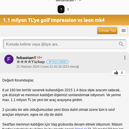
1
2
1.1 milyon TL'ye golf impression vs leon mk4
Cevap Yaz
febastan
15+
F
Yüzbaşı
Konu Sahibi
21 Haziran 2024 Cuma 21:42:16 (523 mesaj)
0
Değerli forumdaşlar,
8 yıl 160 bin km'dir severek kullandığım 2015 1.4 ibiza style aracımı satarak,
çok düzeyli ve memnun kaldığım ilişkimizi sonlandırmak istiyorum. Ve yerine
max. 1.1 milyon TL'ye yeni bir araç arayışına girdim.
2 çocuklu bir aile olduğumuzdan yeni ibiza dahil olmak üzere tüm b sınıf
araçları eliyorum, egea ve city de dahil.
Seat'tan memnun kaldığım için Vag grubunda devam etmek istiyorum. Malum