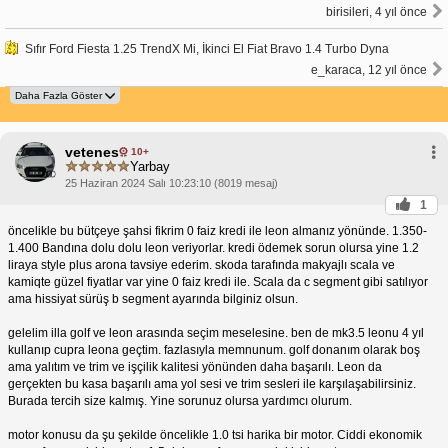
birisileri, 4 yıl önce
Sıfır Ford Fiesta 1.25 TrendX Mi, İkinci El Fiat Bravo 1.4 Turbo Dyna
e_karaca, 12 yıl önce
vetenes
10+
Yarbay
25 Haziran 2024 Salı 10:23:10 (8019 mesaj)
1
öncelikle bu bütçeye şahsi fikrim 0 faiz kredi ile leon almanız yönünde. 1.350-
1.400 Bandına dolu dolu leon veriyorlar. kredi ödemek sorun olursa yine 1.2
liraya style plus arona tavsiye ederim. skoda tarafında makyajlı scala ve
kamiqte güzel fiyatlar var yine 0 faiz kredi ile. Scala da c segment gibi satılıyor
ama hissiyat sürüş b segment ayarında bilginiz olsun.
gelelim illa golf ve leon arasında seçim meselesine. ben de mk3.5 leonu 4 yıl
kullanıp cupra leona geçtim. fazlasıyla memnunum. golf donanım olarak boş
ama yalıtım ve trim ve işçilik kalitesi yönünden daha başarılı. Leon da
gerçekten bu kasa başarılı ama yol sesi ve trim sesleri ile karşılaşabilirsiniz.
Burada tercih size kalmış. Yine sorunuz olursa yardımcı olurum.
motor konusu da şu şekilde öncelikle 1.0 tsi harika bir motor. Ciddi ekonomik