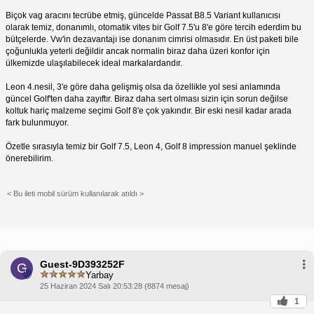
Biçok vag aracını tecrübe etmiş, güncelde Passat B8.5 Variant kullanıcısı
olarak temiz, donanımlı, otomatik vites bir Golf 7.5'u 8'e göre tercih ederdim bu
bütçelerde. Vw'in dezavantajı ise donanım cimrisi olmasıdır. En üst paketi bile
çoğunlukla yeterli değildir ancak normalin biraz daha üzeri konfor için
ülkemizde ulaşılabilecek ideal markalardandır.
Leon 4.nesil, 3'e göre daha gelişmiş olsa da özellikle yol sesi anlamında
güncel Golf'ten daha zayıftır. Biraz daha sert olması sizin için sorun değilse
koltuk hariç malzeme seçimi Golf 8'e çok yakındır. Bir eski nesil kadar arada
fark bulunmuyor.
Özetle sırasıyla temiz bir Golf 7.5, Leon 4, Golf 8 impression manuel şeklinde
önerebilirim.
< Bu ileti mobil sürüm kullanılarak atıldı >
Guest-9D393252F
G
Yarbay
25 Haziran 2024 Salı 20:53:28 (8874 mesaj)
1