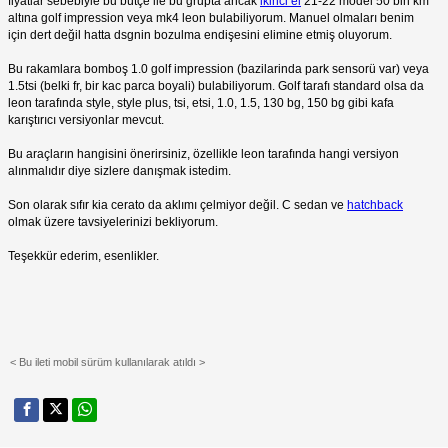
fiyatlar sebebiyle bu bütçe ile bu grupta ancak
ikinci el
21-22 model 50 bin km
altına golf impression veya mk4 leon bulabiliyorum. Manuel olmaları benim
için dert değil hatta dsgnin bozulma endişesini elimine etmiş oluyorum.
Bu rakamlara bomboş 1.0 golf impression (bazilarinda park sensorü var) veya
1.5tsi (belki fr, bir kac parca boyali) bulabiliyorum. Golf tarafı standard olsa da
leon tarafında style, style plus, tsi, etsi, 1.0, 1.5, 130 bg, 150 bg gibi kafa
karıştırıcı versiyonlar mevcut.
Bu araçların hangisini önerirsiniz, özellikle leon tarafında hangi versiyon
alınmalıdır diye sizlere danışmak istedim.
Son olarak sıfır kia cerato da aklımı çelmiyor değil. C sedan ve
hatchback
olmak üzere tavsiyelerinizi bekliyorum.
Teşekkür ederim, esenlikler.
< Bu ileti mobil sürüm kullanılarak atıldı >