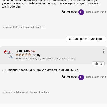
kalite anlamında daha üstün olacaktır. Bakım masrafı YS'lerde birbirine çok
yakın vw - seat için. Sadece motor gücü için leon'u eğer çocuğum olmasaydı
tercih ederdim.
F
febastan
kullanıcısına yanıt
< Bu ileti iOS uygulamasından atıldı >
Buna gelen
1 yanıtı gör.
SHIHAD
10+
Yarbay
26 Haziran 2024 Çarşamba 08:12:18 (14789 mesaj)
1
2. El manuel hocam 1300 lere var. Otomatik olanlari 1500 du
F
febastan
kullanıcısına yanıt
< Bu ileti mobil sürüm kullanılarak atıldı >