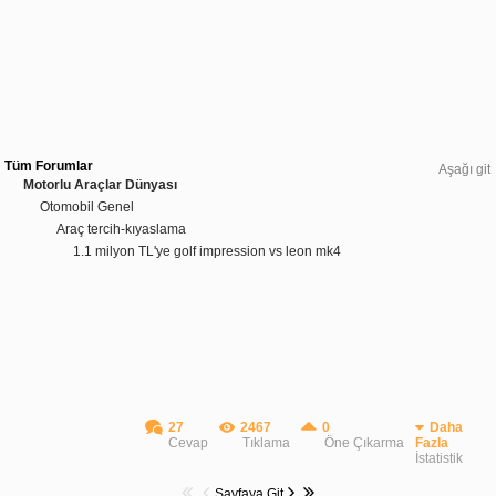
Tüm Forumlar
Aşağı git
Motorlu Araçlar Dünyası
Otomobil Genel
Araç tercih-kıyaslama
1.1 milyon TL'ye golf impression vs leon mk4
27
2467
0
Daha
Cevap
Tıklama
Öne Çıkarma
Fazla
İstatistik
Sayfaya Git