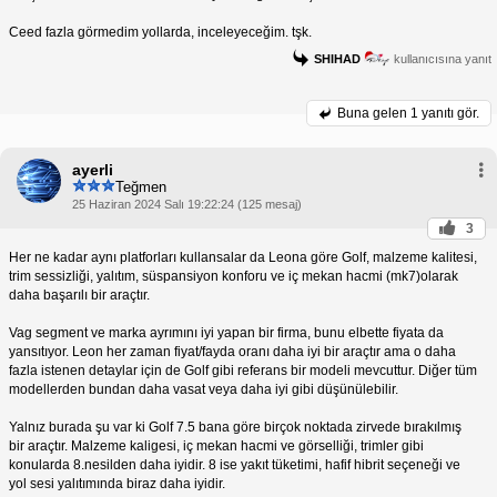
Ceed fazla görmedim yollarda, inceleyeceğim. tşk.
SHIHAD
kullanıcısına yanıt
Buna gelen
1 yanıtı gör.
ayerli
Teğmen
25 Haziran 2024 Salı 19:22:24 (125 mesaj)
3
Her ne kadar aynı platforları kullansalar da Leona göre Golf, malzeme kalitesi,
trim sessizliği, yalıtım, süspansiyon konforu ve iç mekan hacmi (mk7)olarak
daha başarılı bir araçtır.
Vag segment ve marka ayrımını iyi yapan bir firma, bunu elbette fiyata da
yansıtıyor. Leon her zaman fiyat/fayda oranı daha iyi bir araçtır ama o daha
fazla istenen detaylar için de Golf gibi referans bir modeli mevcuttur. Diğer tüm
modellerden bundan daha vasat veya daha iyi gibi düşünülebilir.
Yalnız burada şu var ki Golf 7.5 bana göre birçok noktada zirvede bırakılmış
bir araçtır. Malzeme kaligesi, iç mekan hacmi ve görselliği, trimler gibi
konularda 8.nesilden daha iyidir. 8 ise yakıt tüketimi, hafif hibrit seçeneği ve
yol sesi yalıtımında biraz daha iyidir.