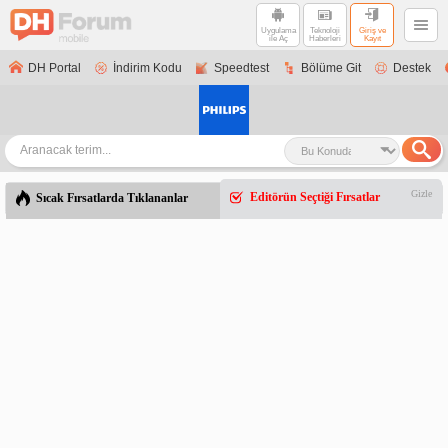
Uygulama
Teknoloji
Giriş ve
ile Aç
Haberleri
Kayıt
DH Portal
İndirim Kodu
Speedtest
Bölüme Git
Destek
Gizle
Editörün Seçtiği Fırsatlar
Sıcak Fırsatlarda Tıklananlar