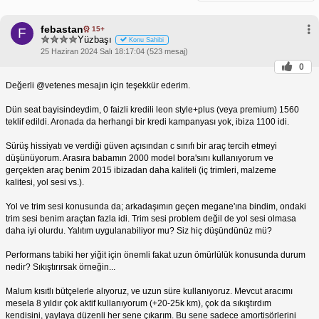
febastan
15+
F
Yüzbaşı
Konu Sahibi
25 Haziran 2024 Salı 18:17:04 (523 mesaj)
0
Değerli @vetenes mesajın için teşekkür ederim.
Dün seat bayisindeydim, 0 faizli kredili leon style+plus (veya premium) 1560
teklif edildi. Aronada da herhangi bir kredi kampanyası yok, ibiza 1100 idi.
Sürüş hissiyatı ve verdiği güven açısından c sınıfı bir araç tercih etmeyi
düşünüyorum. Arasıra babamın 2000 model bora'sını kullanıyorum ve
gerçekten araç benim 2015 ibizadan daha kaliteli (iç trimleri, malzeme
kalitesi, yol sesi vs.).
Yol ve trim sesi konusunda da; arkadaşımın geçen megane'ına bindim, ondaki
trim sesi benim araçtan fazla idi. Trim sesi problem değil de yol sesi olmasa
daha iyi olurdu. Yalıtım uygulanabiliyor mu? Siz hiç düşündünüz mü?
Performans tabiki her yiğit için önemli fakat uzun ömürlülük konusunda durum
nedir? Sıkıştırırsak örneğin...
Malum kısıtlı bütçelerle alıyoruz, ve uzun süre kullanıyoruz. Mevcut aracımı
mesela 8 yıldır çok aktif kullanıyorum (+20-25k km), çok da sıkıştırdım
kendisini, yaylaya düzenli her sene çıkarım. Bu sene sadece amortisörlerini