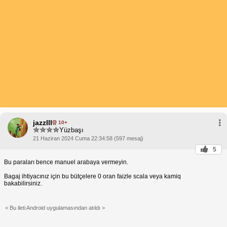
ama 7-8 sene sonra işler farklı olacak. 
jazzIII
10+
Yüzbaşı
21 Haziran 2024 Cuma 22:34:58 (597 mesaj)
5
Bu paraları bence manuel arabaya vermeyin.
Bagaj ihtiyacınız için bu bütçelere 0 oran faizle scala veya kamiq
bakabilirsiniz.
< Bu ileti Android uygulamasından atıldı >