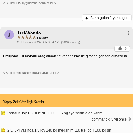
< Bu ileti iOS uygulamasından atıldı >
Buna gelen
1 yanıtı gör.
JackWondo
J
Yarbay
25 Haziran 2024 Salı 08:47:25 (2834 mesaj)
0
1 milyona 1.0 motorlu araç almak ne kadar turbo ile gitsede şahsen almazdım.
< Bu ileti mini sürüm kullanılarak atıldı >
Yapay Zeka
’dan İlgili Konular
Renault Joy 1.5 Blue dCi EDC 115 bg fiyat teklifi alan var mı
commandx, 5 yıl önce
2.El 3-4 yaşında 1.3 joy 140 bg megan mı 1.0 tce lpgl'i 100 bg sıf