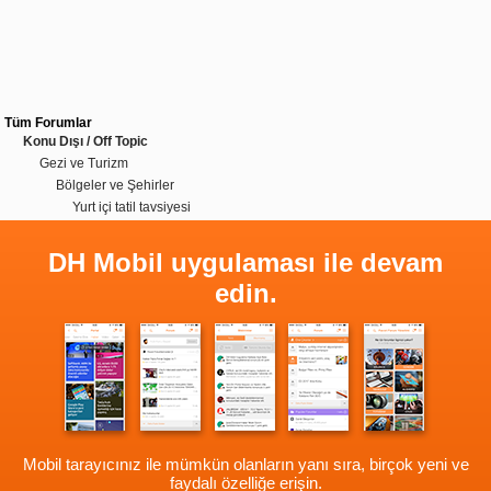
Tüm Forumlar
Konu Dışı / Off Topic
Gezi ve Turizm
Bölgeler ve Şehirler
Yurt içi tatil tavsiyesi
DH Mobil uygulaması ile devam
edin.
Mobil tarayıcınız ile mümkün olanların yanı sıra, birçok yeni ve
faydalı özelliğe erişin.