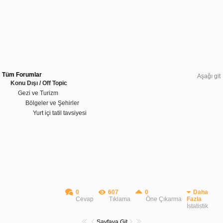
Tüm Forumlar
Aşağı git
Konu Dışı / Off Topic
Gezi ve Turizm
Bölgeler ve Şehirler
Yurt içi tatil tavsiyesi
0
607
0
Daha
Cevap
Tıklama
Öne Çıkarma
Fazla
İstatistik
Sayfaya Git