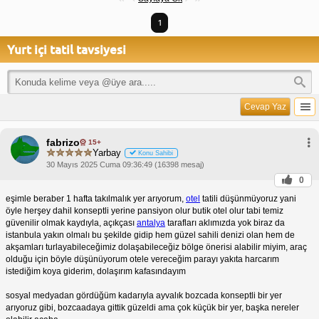
1
Yurt içi tatil tavsiyesi
Cevap Yaz
fabrizo
15+
Yarbay
Konu Sahibi
30 Mayıs 2025 Cuma 09:36:49 (16398 mesaj)
0
eşimle beraber 1 hafta takılmalık yer arıyorum,
otel
tatili düşünmüyoruz yani
öyle herşey dahil konseptli yerine pansiyon olur butik otel olur tabi temiz
güvenilir olmak kaydıyla, açıkçası
antalya
tarafları aklımızda yok biraz da
istanbula yakın olmalı bu şekilde gidip hem güzel sahili denizi olan hem de
akşamları turlayabileceğimiz dolaşabileceğiz bölge önerisi alabilir miyim, araç
olduğu için böyle düşünüyorum otele vereceğim parayı yakıta harcarım
istediğim koya giderim, dolaşırım kafasındayım
sosyal medyadan gördüğüm kadarıyla ayvalık bozcada konseptli bir yer
arıyoruz gibi, bozcaadaya gittik güzeldi ama çok küçük bir yer, başka nereler