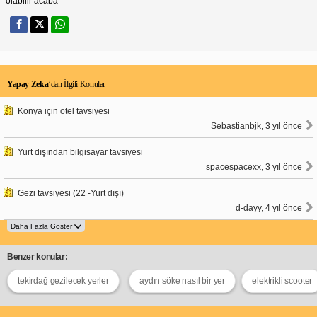
olabilir acaba
Yapay Zeka
’dan İlgili Konular
Konya için otel tavsiyesi
Sebastianbjk, 3 yıl önce
Yurt dışından bilgisayar tavsiyesi
spacespacexx, 3 yıl önce
Gezi tavsiyesi (22 -Yurt dışı)
d-dayy, 4 yıl önce
Benzer konular:
tekirdağ gezilecek yerler
aydın söke nasıl bir yer
elektrikli scooter