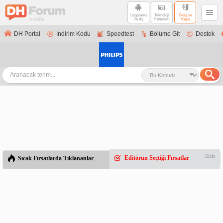
Uygulama
Teknoloji
Giriş ve
ile Aç
Haberleri
Kayıt
DH Portal
İndirim Kodu
Speedtest
Bölüme Git
Destek
Gizle
Editörün Seçtiği Fırsatlar
Sıcak Fırsatlarda Tıklananlar